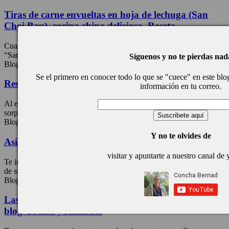
Tiras de carne envueltas en hoja de lechuga (San
Choi Bau), cocina china deliciosa. Receta
Cuando probemos la tiras de carne envueltas en hoja de lechuga
“San choi bau” nos vamos a encontrar con ...
Síguenos y no te pierdas nad
Blog Post
Se el primero en conocer todo lo que se "cuece" en este blog,
Restaurante “Don Lay”: cocina china «Cantonesa»
información en tu correo.
Al entrar en el restaurante “Don Lay” te llevas una agradable
sorpresa y una pequeña «decepción»: no hay ...
Blog Post
Y no te olvides de
Asia gourmet, un viaje por la cocina oriental
visitar y apuntarte a nuestro canal de
Te invito a realizar un ‘super viaje’ por la cocina oriental de la mano
de su autora Impératrice ...
Blog Post
Las recetas con bacalao de Concha Bernad en el
blog Cocina y Aficiones