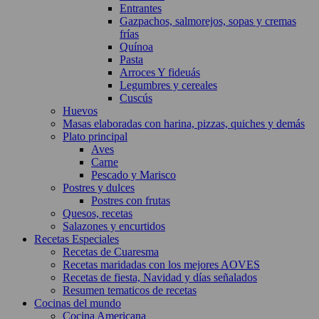
Entrantes
Gazpachos, salmorejos, sopas y cremas
frías
Quínoa
Pasta
Arroces Y fideuás
Legumbres y cereales
Cuscús
Huevos
Masas elaboradas con harina, pizzas, quiches y demás
Plato principal
Aves
Carne
Pescado y Marisco
Postres y dulces
Postres con frutas
Quesos, recetas
Salazones y encurtidos
Recetas Especiales
Recetas de Cuaresma
Recetas maridadas con los mejores AOVES
Recetas de fiesta, Navidad y días señalados
Resumen tematicos de recetas
Cocinas del mundo
Cocina Americana