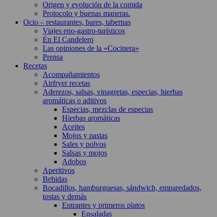
Origen y evolución de la comida
Protocolo y buenas maneras.
Ocio – restaurantes, bares, tabernas
Viajes eno-gastro-turísticos
En El Candelero
Las opiniones de la «Cocinera»
Prensa
Recetas
Acompañamientos
Airfryer recetas
Aderezos, salsas, vinagretas, especias, hierbas
aromáticas o aditivos
Especias, mezclas de especias
Hierbas aromáticas
Aceites
Mojos y pastas
Sales y polvos
Salsas y mojos
Adobos
Aperitivos
Bebidas
Bocadillos, hamburguesas, sándwich, emparedados,
tostas y demás
Entrantes y primeros platos
Ensaladas