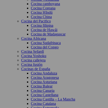
Cocina camboyana
Cocina Coreana
Cocina HIndú
Cocina China
Cocina del Pacifico
Cocina filipina
Cocina de Hawái
Cocina de Madagascar
Cocina Africana
Cocina Sudafrinaca
Cocina del Congo
Cocina Sefardí
Cocina Yoshoku
Cocina callejera
Cocina fusión
Cocinas de España
Cocina Andaluza
Cocina Aragonesa
Cocina Asturiana
Cocina Balear
Cocina Canaria
Cocina Castellana
Cocina Castilla – La Mancha
Cocina Catalana
Cocina Extremeña