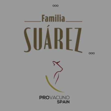
ooo
ooo