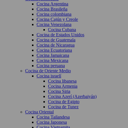
Cocina Argentina
Cocina Brasileña
Cocina colombiana
Cocina Cajún y Creole
Cocina Venezolana
Cocina Cubana
Cocina de Estados Unidos
Cocina de Guatemala
Cocina de Nicaragua
Cocina Ecuatoriana
Cocina Jamaicana
Cocina Mexicana
Cocina peruana
Cocina de Oriente Medio
Cocina israelí
Cocina libanesa
Cocina Armenia
Cocina Siria
Cocina Azerí (Azerbaiyán)
Cocina de Egipto
Cocina de Tunez
Cocina Oriental
Cocina Tailandesa
Cocina Japonesa
Cocina Vietnamita