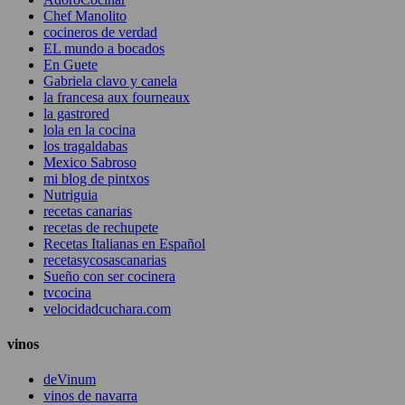
Chef Manolito
cocineros de verdad
EL mundo a bocados
En Guete
Gabriela clavo y canela
la francesa aux fourneaux
la gastrored
lola en la cocina
los tragaldabas
Mexico Sabroso
mi blog de pintxos
Nutriguia
recetas canarias
recetas de rechupete
Recetas Italianas en Español
recetasycosascanarias
Sueño con ser cocinera
tvcocina
velocidadcuchara.com
vinos
deVinum
vinos de navarra