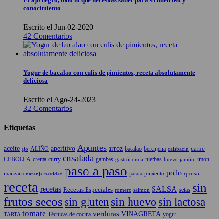
El ajo negro, todo lo que necesitas saber para su buen uso y
conocimiento
Escrito el Jun-02-2020
42 Comentarios
Yogur de bacalao con culis de pimientos, receta absolutamente
deliciosa
Escrito el Ago-24-2023
32 Comentarios
Etiquetas
Apuntes
aceite
aperitivo
arroz
carne
ALIÑO
bacalao
berenjena
ajo
calabacin
ensalada
CEBOLLA
crema
gambas
hierbas
limon
curry
gastrónomia
jamón
huevo
paso a paso
pollo
queso
manzana
patata
naranja
navidad
pimiento
receta
sin
recetas
SALSA
Recetas Especiales
setas
salmon
romero
frutos secos
sin gluten
sin huevo
sin lactosa
tomate
verduras
VINAGRETA
TARTA
Técnicas de cocina
yogur