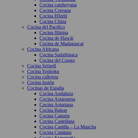
Cocina camboyana
Cocina Coreana
Cocina HIndú
Cocina China
Cocina del Pacifico
Cocina filipina
Cocina de Hawái
Cocina de Madagascar
Cocina Africana
Cocina Sudafrinaca
Cocina del Congo
Cocina Sefardí
Cocina Yoshoku
Cocina callejera
Cocina fusión
Cocinas de España
Cocina Andaluza
Cocina Aragonesa
Cocina Asturiana
Cocina Balear
Cocina Canaria
Cocina Castellana
Cocina Castilla – La Mancha
Cocina Catalana
Cocina Extremeña