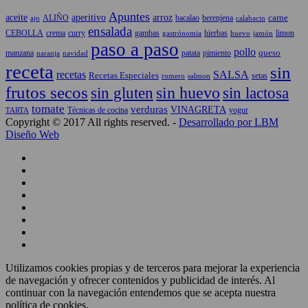
Apuntes
aceite
aperitivo
arroz
carne
ALIÑO
bacalao
berenjena
ajo
calabacin
ensalada
CEBOLLA
crema
gambas
hierbas
limon
curry
gastrónomia
jamón
huevo
paso a paso
pollo
queso
manzana
patata
naranja
navidad
pimiento
receta
sin
recetas
SALSA
Recetas Especiales
setas
salmon
romero
frutos secos
sin gluten
sin huevo
sin lactosa
tomate
verduras
VINAGRETA
TARTA
Técnicas de cocina
yogur
Copyright © 2017 All rights reserved. -
Desarrollado por LBM
Diseño Web
Utilizamos cookies propias y de terceros para mejorar la experiencia
de navegación y ofrecer contenidos y publicidad de interés. Al
continuar con la navegación entendemos que se acepta nuestra
política de cookies.