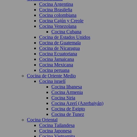
Cocina Argentina
Cocina Brasileña
Cocina colombiana
Cocina Cajún y Creole
Cocina Venezolana
Cocina Cubana
Cocina de Estados Unidos
Cocina de Guatemala
Cocina de Nicaragua
Cocina Ecuatoriana
Cocina Jamaicana
Cocina Mexicana
Cocina peruana
Cocina de Oriente Medio
Cocina israelí
Cocina libanesa
Cocina Armenia
Cocina Siria
Cocina Azerí (Azerbaiyán)
Cocina de Egipto
Cocina de Tunez
Cocina Oriental
Cocina Tailandesa
Cocina Japonesa
Cocina Vietnamita