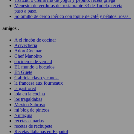
Tzatziki o crema fría de yogur y pepino, receta griega
Menestra de verduras del restaurante 33 de Tudela, receta
paso a paso.
Solomillo de cerdo ibérico con toque de café y pétalos rosas
amigos .
A el rincón de cocinar
Acivecheria
AdoroCocinar
Chef Manolito
cocineros de verdad
EL mundo a bocados
En Guete
Gabriela clavo y canela
la francesa aux fourneaux
la gastrored
lola en la cocina
los tragaldabas
Mexico Sabroso
mi blog de pintxos
Nutriguia
recetas canarias
recetas de rechupete
Recetas Italianas en Español