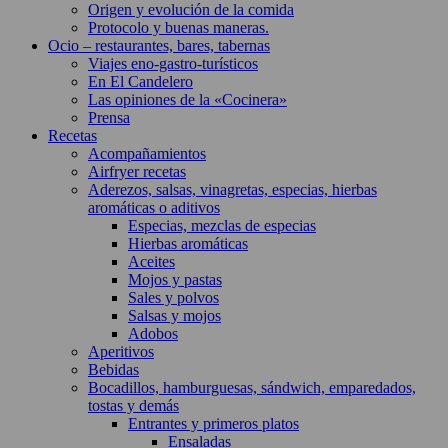
Origen y evolución de la comida
Protocolo y buenas maneras.
Ocio – restaurantes, bares, tabernas
Viajes eno-gastro-turísticos
En El Candelero
Las opiniones de la «Cocinera»
Prensa
Recetas
Acompañamientos
Airfryer recetas
Aderezos, salsas, vinagretas, especias, hierbas
aromáticas o aditivos
Especias, mezclas de especias
Hierbas aromáticas
Aceites
Mojos y pastas
Sales y polvos
Salsas y mojos
Adobos
Aperitivos
Bebidas
Bocadillos, hamburguesas, sándwich, emparedados,
tostas y demás
Entrantes y primeros platos
Ensaladas