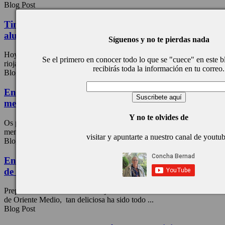
Blog Post
Timbal de ensalada con caparrones riojanos, unas
alubias absolutamente deliciosas
Síguenos y no te pierdas nada
Hoy vamos a preparar esta Timbal de ensalada con caparrones
Se el primero en conocer todo lo que se "cuece" en este b
riojanos, además de fresca, de ser súper alimento ...
recibirás toda la información en tu correo.
Blog Post
Ensalada muy sencilla de tomates cherry, pepino y
menta con el toque mágico de un aliño muy especial
Y no te olvides de
Os presento una ensalada muy sencilla de tomates cherry, pepino y
menta con solo tres ingredientes queremos elaborar ...
visitar y apuntarte a nuestro canal de youtu
Blog Post
Ensalada de berenjenas o sabih al estilo de la cocina
de Oriente Medio, receta.
Preparar esta Ensalada de berenjenas «sabih» al estilo de la cocina
de Oriente Medio, tan deliciosa ha sido todo ...
Blog Post