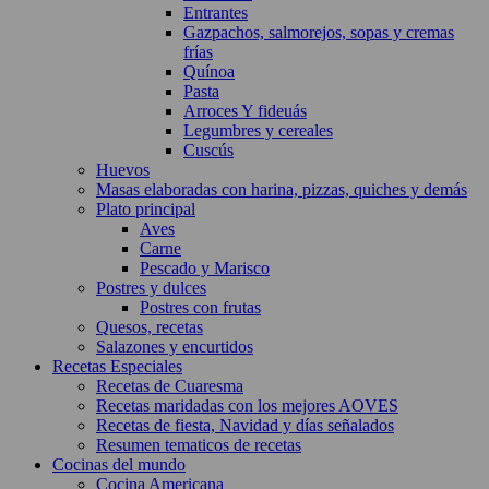
Entrantes
Gazpachos, salmorejos, sopas y cremas
frías
Quínoa
Pasta
Arroces Y fideuás
Legumbres y cereales
Cuscús
Huevos
Masas elaboradas con harina, pizzas, quiches y demás
Plato principal
Aves
Carne
Pescado y Marisco
Postres y dulces
Postres con frutas
Quesos, recetas
Salazones y encurtidos
Recetas Especiales
Recetas de Cuaresma
Recetas maridadas con los mejores AOVES
Recetas de fiesta, Navidad y días señalados
Resumen tematicos de recetas
Cocinas del mundo
Cocina Americana