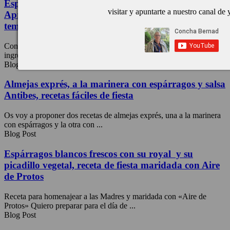
Espárragos verdes, tres recetas con un solo manojo.
visitar y apuntarte a nuestro canal de
Aprovechamiento a tope, en crema, a baja
temperatura y en ensalada.
Con un bonito y apetitoso manojo de espárragos verdes, nuestro
ingrediente estrella, vamos a preparar tres recetas exprés los ...
Blog Post
Almejas exprés, a la marinera con espárragos y salsa
Antibes, recetas fáciles de fiesta
Os voy a proponer dos recetas de almejas exprés, una a la marinera
con espárragos y la otra con ...
Blog Post
Espárragos blancos frescos con su royal y su
picadillo vegetal, receta de fiesta maridada con Aire
de Protos
Receta para homenajear a las Madres y maridada con «Aire de
Protos» Quiero preparar para el día de ...
Blog Post