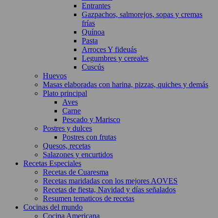
Entrantes
Gazpachos, salmorejos, sopas y cremas
frías
Quínoa
Pasta
Arroces Y fideuás
Legumbres y cereales
Cuscús
Huevos
Masas elaboradas con harina, pizzas, quiches y demás
Plato principal
Aves
Carne
Pescado y Marisco
Postres y dulces
Postres con frutas
Quesos, recetas
Salazones y encurtidos
Recetas Especiales
Recetas de Cuaresma
Recetas maridadas con los mejores AOVES
Recetas de fiesta, Navidad y días señalados
Resumen tematicos de recetas
Cocinas del mundo
Cocina Americana