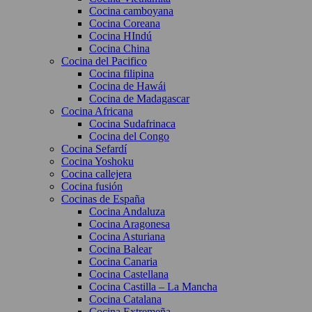
Cocina camboyana
Cocina Coreana
Cocina HIndú
Cocina China
Cocina del Pacifico
Cocina filipina
Cocina de Hawái
Cocina de Madagascar
Cocina Africana
Cocina Sudafrinaca
Cocina del Congo
Cocina Sefardí
Cocina Yoshoku
Cocina callejera
Cocina fusión
Cocinas de España
Cocina Andaluza
Cocina Aragonesa
Cocina Asturiana
Cocina Balear
Cocina Canaria
Cocina Castellana
Cocina Castilla – La Mancha
Cocina Catalana
Cocina Extremeña