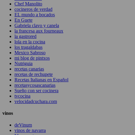
Chef Manolito
cocineros de verdad
EL mundo a bocados
En Guete
Gabriela clavo y canela
la francesa aux fourneaux
la gastrored
lola en la cocina
los tragaldabas
Mexico Sabroso
mi blog de pintxos
Nutriguia
recetas canarias
recetas de rechupete
Recetas Italianas en Español
recetasycosascanarias
Sueño con ser cocinera
tvcocina
velocidadcuchara.com
vinos
deVinum
vinos de navarra