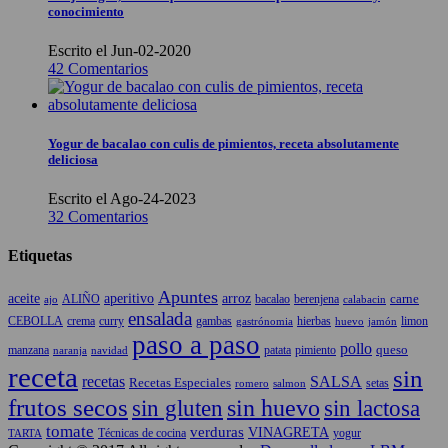
conocimiento
Escrito el Jun-02-2020
42 Comentarios
Yogur de bacalao con culis de pimientos, receta absolutamente
deliciosa
Escrito el Ago-24-2023
32 Comentarios
Etiquetas
Apuntes
aceite
aperitivo
arroz
carne
ALIÑO
bacalao
berenjena
ajo
calabacin
ensalada
CEBOLLA
crema
gambas
hierbas
limon
curry
gastrónomia
jamón
huevo
paso a paso
pollo
queso
manzana
patata
naranja
navidad
pimiento
receta
sin
recetas
SALSA
Recetas Especiales
setas
salmon
romero
frutos secos
sin gluten
sin huevo
sin lactosa
tomate
verduras
VINAGRETA
TARTA
Técnicas de cocina
yogur