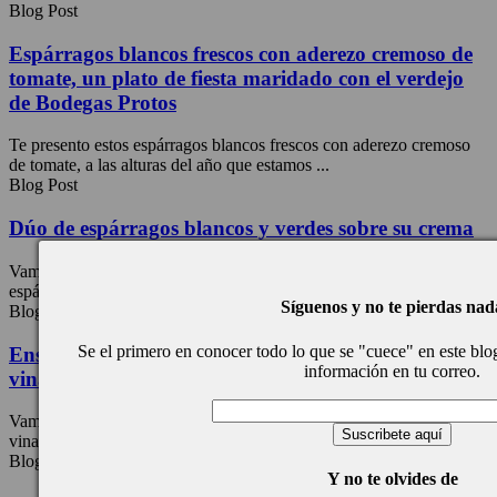
Blog Post
Espárragos blancos frescos con aderezo cremoso de
tomate, un plato de fiesta maridado con el verdejo
de Bodegas Protos
Te presento estos espárragos blancos frescos con aderezo cremoso
de tomate, a las alturas del año que estamos ...
Blog Post
Dúo de espárragos blancos y verdes sobre su crema
Vamos a preparar un entrante de lujo maravillo, se trata de un dúo de
espárragos blancos y verdes sobre ...
Síguenos y no te pierdas nad
Blog Post
Se el primero en conocer todo lo que se "cuece" en este blog,
Ensalada de espárragos y verduras crujientes con su
información en tu correo.
vinagreta, receta deliciosa
Vamos a preparar esta ensalada de verduras crujientes con su
vinagreta deliciosa es un entrante maravilloso para dejar ...
Blog Post
Y no te olvides de