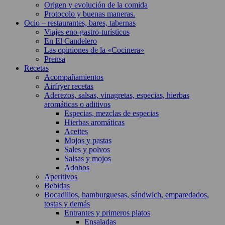
Origen y evolución de la comida
Protocolo y buenas maneras.
Ocio – restaurantes, bares, tabernas
Viajes eno-gastro-turísticos
En El Candelero
Las opiniones de la «Cocinera»
Prensa
Recetas
Acompañamientos
Airfryer recetas
Aderezos, salsas, vinagretas, especias, hierbas
aromáticas o aditivos
Especias, mezclas de especias
Hierbas aromáticas
Aceites
Mojos y pastas
Sales y polvos
Salsas y mojos
Adobos
Aperitivos
Bebidas
Bocadillos, hamburguesas, sándwich, emparedados,
tostas y demás
Entrantes y primeros platos
Ensaladas