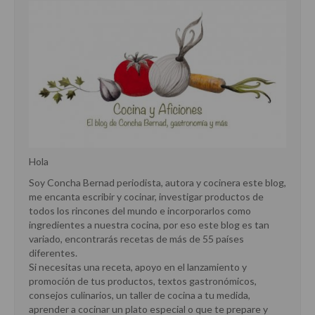
Cocina Siria
Cocina Azerí (Azerbaiyán)
Cocina de Egipto
Cocina de Tunez
Cocina Oriental
Cocina Tailandesa
Hola
Cocina Japonesa
Soy Concha Bernad periodista, autora y cocinera este blog,
me encanta escribir y cocinar, investigar productos de
Cocina Vietnamita
todos los rincones del mundo e incorporarlos como
ingredientes a nuestra cocina, por eso este blog es tan
Cocina camboyana
variado, encontrarás recetas de más de 55 países
diferentes.
Cocina Coreana
Si necesitas una receta, apoyo en el lanzamiento y
promoción de tus productos, textos gastronómicos,
Cocina HIndú
consejos culinarios, un taller de cocina a tu medida,
aprender a cocinar un plato especial o que te prepare y