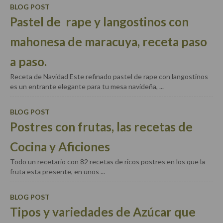
BLOG POST
Bocadillos, hamburguesas, sándwich, emparedados,
Pastel de rape y langostinos con
tostas y demás
mahonesa de maracuya, receta paso
Entrantes y primeros platos
a paso.
Ensaladas
Receta de Navidad Este refinado pastel de rape con langostinos
Entrantes
es un entrante elegante para tu mesa navideña, ...
Gazpachos, salmorejos, sopas y cremas frías
BLOG POST
Quínoa
Postres con frutas, las recetas de
Pasta
Cocina y Aficiones
Todo un recetario con 82 recetas de ricos postres en los que la
Arroces Y fideuás
fruta esta presente, en unos ...
Legumbres y cereales
BLOG POST
Cuscús
Tipos y variedades de Azúcar que
Huevos