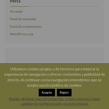
Meta
Acceder
Feed de entradas
Feed de comentarios
WordPress.org
Utilizamos cookies propias y de terceros para mejorar la
experiencia de navegación y ofrecer contenidos y publicidad de
interés. Al continuar con la navegación entendemos que se
acepta nuestra política de cookies.
Lo último…
Acepto
Reject
Helado cremoso de papaya, con truco para
Puede obtener más información, o bien conocer cómo
cambiar la configuración, en este enlace.
elaborarlo.