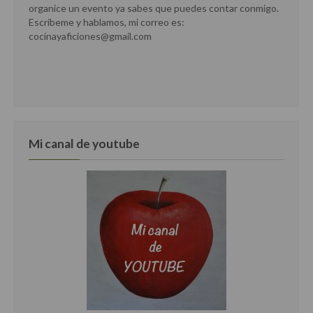
Cocina China
organice un evento ya sabes que puedes contar conmigo.
Escríbeme y hablamos, mi correo es:
Cocina del Pacifico
cocinayaficiones@gmail.com
Cocina filipina
Cocina de Hawái
Cocina de Madagascar
Mi canal de youtube
Cocina Africana
Cocina Sudafrinaca
Cocina del Congo
Cocina Sefardí
Cocina Yoshoku
Cocina callejera
Cocina fusión