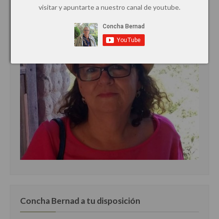
visitar y apuntarte a nuestro canal de youtube.
Cocina de Estados Unidos
Cocina de Guatemala
Cocina de Nicaragua
Cocina Ecuatoriana
Cocina Jamaicana
Cocina Mexicana
Cocina peruana
Cocina de Oriente Medio
Cocina israelí
Cocina libanesa
Concha Bernad a tu disposición
Cocina Armenia