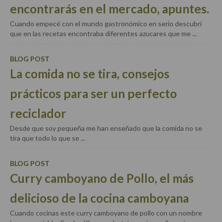
encontrarás en el mercado, apuntes.
Masas elaboradas con harina, pizzas, quiches y demás
Cuando empecé con el mundo gastronómico en serio descubrí
que en las recetas encontraba diferentes azucares que me ...
Plato principal
Aves
BLOG POST
La comida no se tira, consejos
Carne
prácticos para ser un perfecto
Pescado y Marisco
reciclador
Postres y dulces
Desde que soy pequeña me han enseñado que la comida no se
Postres con frutas
tira que todo lo que se ...
Quesos, recetas
BLOG POST
Curry camboyano de Pollo, el más
Salazones y encurtidos
delicioso de la cocina camboyana
Recetas Especiales
Cuando cocinas este curry camboyano de pollo con un nombre
Recetas de Cuaresma