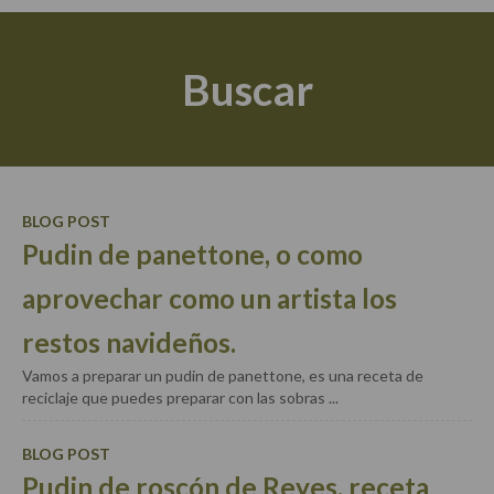
Actualidad y recomendaciones
Libros de cocina, repostería, gastronomía y más
Buscar
Apuntes, estudios sobre temas interesantes e
importantes
Aceite de Oliva Virgen Extra (AOVE)
Recetas maridadas con los mejores AOVES
BLOG POST
Pudin de panettone, o como
Flores en la cocina recetas
aprovechar como un artista los
Técnicas de emplatado
restos navideños.
El mundo del vino y las bebidas
Vamos a preparar un pudin de panettone, es una receta de
Tiendas especiales
reciclaje que puedes preparar con las sobras ...
En la mesa: menaje, vajilla, técnicas de emplatado,
decoración
BLOG POST
Pudin de roscón de Reyes, receta