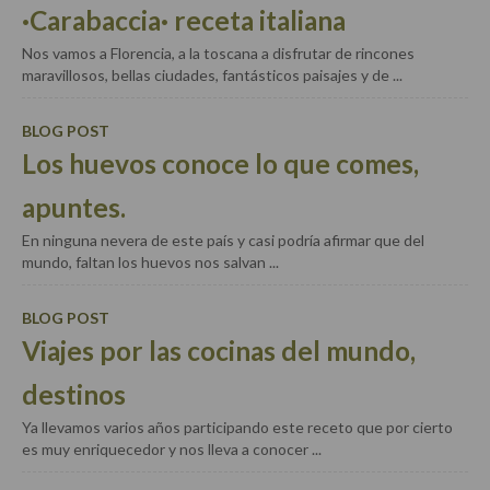
·Carabaccia· receta italiana
Airfryer recetas
Nos vamos a Florencia, a la toscana a disfrutar de rincones
Aderezos, salsas, vinagretas, especias, hierbas
maravillosos, bellas ciudades, fantásticos paisajes y de ...
aromáticas o aditivos
Especias, mezclas de especias
BLOG POST
Los huevos conoce lo que comes,
Hierbas aromáticas
apuntes.
Aceites
En ninguna nevera de este país y casi podría afirmar que del
Mojos y pastas
mundo, faltan los huevos nos salvan ...
Sales y polvos
BLOG POST
Salsas y mojos
Viajes por las cocinas del mundo,
Adobos
destinos
Ya llevamos varios años participando este receto que por cierto
Aperitivos
es muy enriquecedor y nos lleva a conocer ...
Bebidas