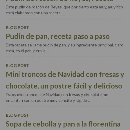
Especias, hierbas, condimentos, espesantes y aditivos
Este pudin de roscón de Reyes, que por cierto esta muy, muy rico
Historia de la gastronomía, platos celebres, cocineros,
está elaborado con una receta ...
críticos, historias culinarias y otras cosas
BLOG POST
Origen y evolución de la comida
Pudin de pan, receta paso a paso
Protocolo y buenas maneras.
Esta receta se llama pudin de pan, y su ingrediente principal, claro
está, es el pan, pero la ...
Ocio – restaurantes, bares, tabernas
Viajes eno-gastro-turísticos
BLOG POST
Mini troncos de Navidad con fresas y
En El Candelero
chocolate, un postre fácil y delicioso
Las opiniones de la «Cocinera»
Estos mini troncos de Navidad con fresas y chocolate me
Prensa
encantan son un postre muy sencillo y rápido ...
Recetas
BLOG POST
Sopa de cebolla y pan a la florentina
Acompañamientos