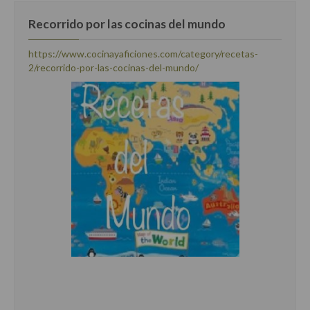
Cocina Bulgara
Recorrido por las cocinas del mundo
Cocina Danesa
https://www.cocinayaficiones.com/category/recetas-
2/recorrido-por-las-cocinas-del-mundo/
Cocina de la Republica Checa
Cocina de Polonia
Cocina de Ucrania
Cocina Eslovena
Cocina Francesa
Cocina Griega
Cocina Holandesa
Cocina Hungara
Cocina Irlanda