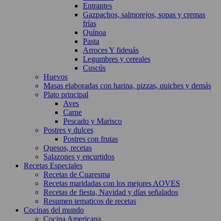
Entrantes
Gazpachos, salmorejos, sopas y cremas
frías
Quínoa
Pasta
Arroces Y fideuás
Legumbres y cereales
Cuscús
Huevos
Masas elaboradas con harina, pizzas, quiches y demás
Plato principal
Aves
Carne
Pescado y Marisco
Postres y dulces
Postres con frutas
Quesos, recetas
Salazones y encurtidos
Recetas Especiales
Recetas de Cuaresma
Recetas maridadas con los mejores AOVES
Recetas de fiesta, Navidad y días señalados
Resumen tematicos de recetas
Cocinas del mundo
Cocina Americana