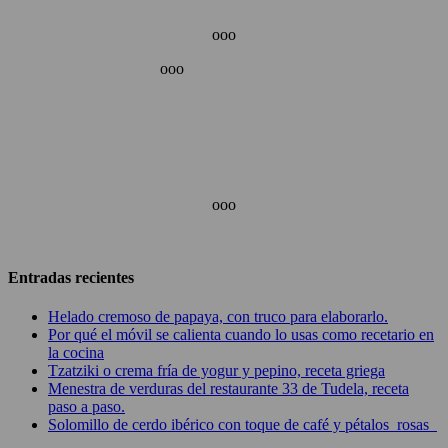
ooo
ooo
ooo
Entradas recientes
Helado cremoso de papaya, con truco para elaborarlo.
Por qué el móvil se calienta cuando lo usas como recetario en
la cocina
Tzatziki o crema fría de yogur y pepino, receta griega
Menestra de verduras del restaurante 33 de Tudela, receta
paso a paso.
Solomillo de cerdo ibérico con toque de café y pétalos rosas