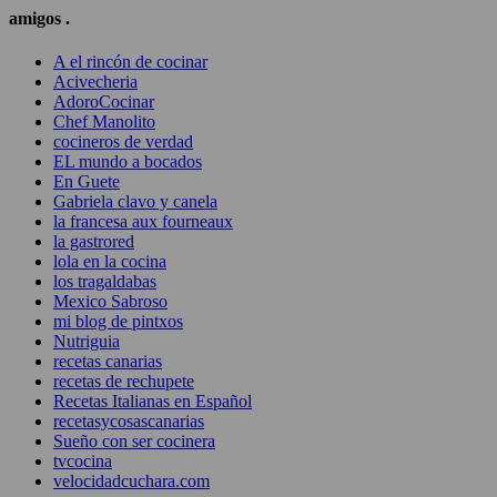
amigos .
A el rincón de cocinar
Acivecheria
AdoroCocinar
Chef Manolito
cocineros de verdad
EL mundo a bocados
En Guete
Gabriela clavo y canela
la francesa aux fourneaux
la gastrored
lola en la cocina
los tragaldabas
Mexico Sabroso
mi blog de pintxos
Nutriguia
recetas canarias
recetas de rechupete
Recetas Italianas en Español
recetasycosascanarias
Sueño con ser cocinera
tvcocina
velocidadcuchara.com