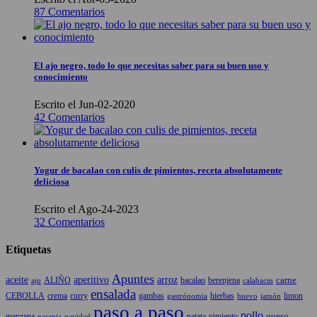
87 Comentarios
El ajo negro, todo lo que necesitas saber para su buen uso y
conocimiento
Escrito el Jun-02-2020
42 Comentarios
Yogur de bacalao con culis de pimientos, receta absolutamente
deliciosa
Escrito el Ago-24-2023
32 Comentarios
Etiquetas
Apuntes
aceite
aperitivo
arroz
carne
ALIÑO
bacalao
berenjena
ajo
calabacin
ensalada
CEBOLLA
crema
gambas
hierbas
limon
curry
gastrónomia
jamón
huevo
paso a paso
pollo
queso
manzana
patata
naranja
navidad
pimiento