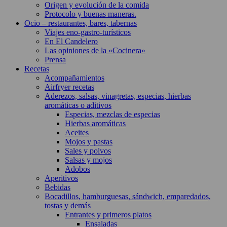
Origen y evolución de la comida
Protocolo y buenas maneras.
Ocio – restaurantes, bares, tabernas
Viajes eno-gastro-turísticos
En El Candelero
Las opiniones de la «Cocinera»
Prensa
Recetas
Acompañamientos
Airfryer recetas
Aderezos, salsas, vinagretas, especias, hierbas
aromáticas o aditivos
Especias, mezclas de especias
Hierbas aromáticas
Aceites
Mojos y pastas
Sales y polvos
Salsas y mojos
Adobos
Aperitivos
Bebidas
Bocadillos, hamburguesas, sándwich, emparedados,
tostas y demás
Entrantes y primeros platos
Ensaladas