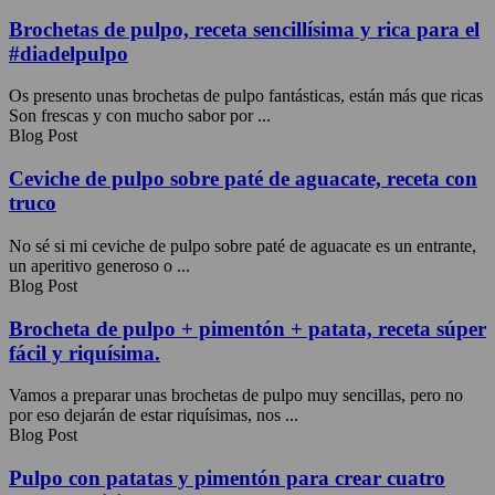
Brochetas de pulpo, receta sencillísima y rica para el
#diadelpulpo
Os presento unas brochetas de pulpo fantásticas, están más que ricas
Son frescas y con mucho sabor por ...
Blog Post
Ceviche de pulpo sobre paté de aguacate, receta con
truco
No sé si mi ceviche de pulpo sobre paté de aguacate es un entrante,
un aperitivo generoso o ...
Blog Post
Brocheta de pulpo + pimentón + patata, receta súper
fácil y riquísima.
Vamos a preparar unas brochetas de pulpo muy sencillas, pero no
por eso dejarán de estar riquísimas, nos ...
Blog Post
Pulpo con patatas y pimentón para crear cuatro