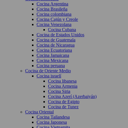
Cocina Argentina
Cocina Brasileña
Cocina colombiana
Cocina Cajún y Creole
Cocina Venezolana
Cocina Cubana
Cocina de Estados Unidos
Cocina de Guatemala
Cocina de Nicaragua
Cocina Ecuatoriana
Cocina Jamaicana
Cocina Mexicana
Cocina peruana
Cocina de Oriente Medio
Cocina israelí
Cocina libanesa
Cocina Armenia
Cocina Siria
Cocina Azerí (Azerbaiyán)
Cocina de Egipto
Cocina de Tunez
Cocina Oriental
Cocina Tailandesa
Cocina Japonesa
Cocina Vietnamita