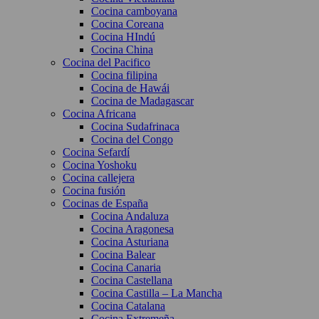
Cocina camboyana
Cocina Coreana
Cocina HIndú
Cocina China
Cocina del Pacifico
Cocina filipina
Cocina de Hawái
Cocina de Madagascar
Cocina Africana
Cocina Sudafrinaca
Cocina del Congo
Cocina Sefardí
Cocina Yoshoku
Cocina callejera
Cocina fusión
Cocinas de España
Cocina Andaluza
Cocina Aragonesa
Cocina Asturiana
Cocina Balear
Cocina Canaria
Cocina Castellana
Cocina Castilla – La Mancha
Cocina Catalana
Cocina Extremeña