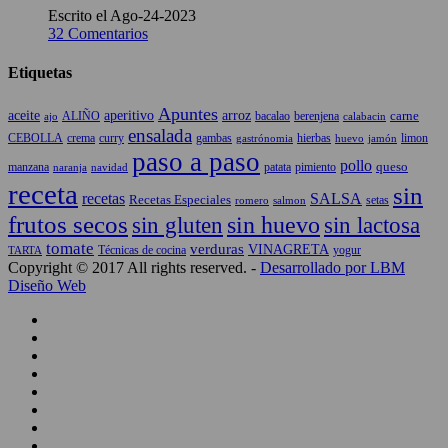
Escrito el Ago-24-2023
32 Comentarios
Etiquetas
Apuntes
aceite
aperitivo
arroz
carne
ALIÑO
bacalao
berenjena
ajo
calabacin
ensalada
CEBOLLA
crema
gambas
hierbas
limon
curry
gastrónomia
jamón
huevo
paso a paso
pollo
queso
manzana
patata
naranja
navidad
pimiento
receta
sin
recetas
SALSA
Recetas Especiales
setas
salmon
romero
frutos secos
sin gluten
sin huevo
sin lactosa
tomate
verduras
VINAGRETA
TARTA
Técnicas de cocina
yogur
Copyright © 2017 All rights reserved. -
Desarrollado por LBM
Diseño Web