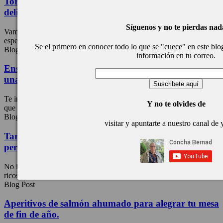
Tortitas con aguacate y salmón ahumado, una
delicia muy sencilla
Síguenos y no te pierdas nad
Vamos a preparar unas tortitas con aguacate y salmón ahumado
espectaculares, puro sabor, colorido y frescura, una merienda ...
Se el primero en conocer todo lo que se "cuece" en este blog,
Blog Post
información en tu correo.
Ensalada de arroz blanco con salmón y calabaza,
una comida perfecta.
Te invito a esta rica ensalada de arroz blanco con salmón y calabaza
Y no te olvides de
que es deliciosa, te va ...
Blog Post
visitar y apuntarte a nuestro canal de
Tartar de salmón fresco, ahumado y marinado con
pera y ceviche de champiñones
No lo dudes me encanta cocinar y servir a mis comensales platos
ricos y diferentes, bonitos que se ...
Blog Post
Aperitivos de salmón ahumado para alegrar tu mesa
de fin de año.