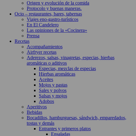
Origen y evolución de la comida
Protocolo y buenas maneras.
Ocio – restaurantes, bares, tabernas
Viajes eno-gastro-turísticos
En El Candelero
Las opiniones de la «Cocinera»
Prensa
Recetas
Acompañamientos
Airfryer recetas
Aderezos, salsas, vinagretas, especias, hierbas
aromáticas o aditivos
Especias, mezclas de especias
Hierbas aromáticas
Aceites
Mojos y pastas
Sales y polvos
Salsas y mojos
Adobos
Aperitivos
Bebidas
Bocadillos, hamburguesas, sándwich, emparedados,
tostas y demás
Entrantes y primeros platos
Ensaladas