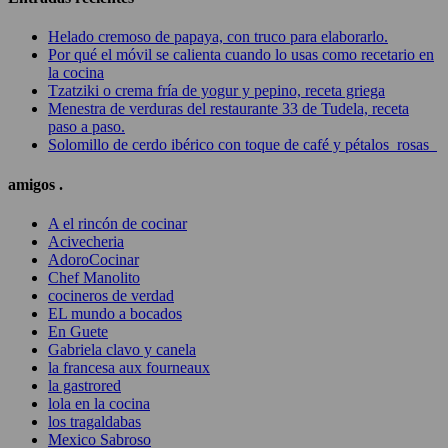
Helado cremoso de papaya, con truco para elaborarlo.
Por qué el móvil se calienta cuando lo usas como recetario en
la cocina
Tzatziki o crema fría de yogur y pepino, receta griega
Menestra de verduras del restaurante 33 de Tudela, receta
paso a paso.
Solomillo de cerdo ibérico con toque de café y pétalos rosas
amigos .
A el rincón de cocinar
Acivecheria
AdoroCocinar
Chef Manolito
cocineros de verdad
EL mundo a bocados
En Guete
Gabriela clavo y canela
la francesa aux fourneaux
la gastrored
lola en la cocina
los tragaldabas
Mexico Sabroso