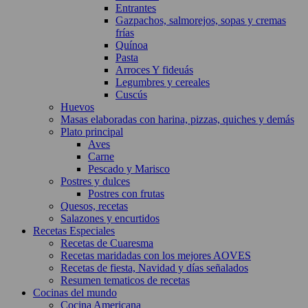
Entrantes
Gazpachos, salmorejos, sopas y cremas
frías
Quínoa
Pasta
Arroces Y fideuás
Legumbres y cereales
Cuscús
Huevos
Masas elaboradas con harina, pizzas, quiches y demás
Plato principal
Aves
Carne
Pescado y Marisco
Postres y dulces
Postres con frutas
Quesos, recetas
Salazones y encurtidos
Recetas Especiales
Recetas de Cuaresma
Recetas maridadas con los mejores AOVES
Recetas de fiesta, Navidad y días señalados
Resumen tematicos de recetas
Cocinas del mundo
Cocina Americana