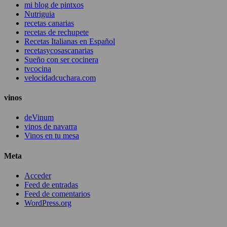
mi blog de pintxos
Nutriguia
recetas canarias
recetas de rechupete
Recetas Italianas en Español
recetasycosascanarias
Sueño con ser cocinera
tvcocina
velocidadcuchara.com
vinos
deVinum
vinos de navarra
Vinos en tu mesa
Meta
Acceder
Feed de entradas
Feed de comentarios
WordPress.org