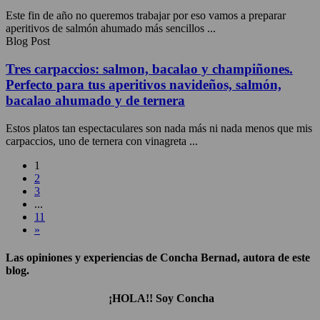
Este fin de año no queremos trabajar por eso vamos a preparar
aperitivos de salmón ahumado más sencillos ...
Blog Post
Tres carpaccios: salmon, bacalao y champiñones.
Perfecto para tus aperitivos navideños, salmón,
bacalao ahumado y de ternera
Estos platos tan espectaculares son nada más ni nada menos que mis
carpaccios, uno de ternera con vinagreta ...
1
2
3
...
11
»
Las opiniones y experiencias de Concha Bernad, autora de este
blog.
¡HOLA!! Soy Concha