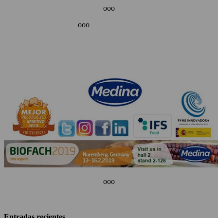
ooo
ooo
ooo
Entradas recientes