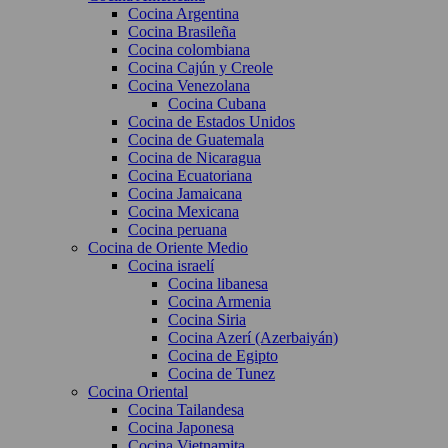
Cocina Argentina
Cocina Brasileña
Cocina colombiana
Cocina Cajún y Creole
Cocina Venezolana
Cocina Cubana
Cocina de Estados Unidos
Cocina de Guatemala
Cocina de Nicaragua
Cocina Ecuatoriana
Cocina Jamaicana
Cocina Mexicana
Cocina peruana
Cocina de Oriente Medio
Cocina israelí
Cocina libanesa
Cocina Armenia
Cocina Siria
Cocina Azerí (Azerbaiyán)
Cocina de Egipto
Cocina de Tunez
Cocina Oriental
Cocina Tailandesa
Cocina Japonesa
Cocina Vietnamita