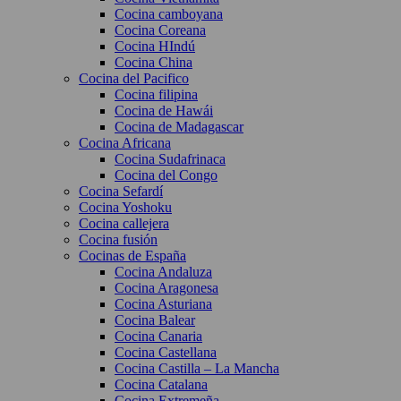
Cocina camboyana
Cocina Coreana
Cocina HIndú
Cocina China
Cocina del Pacifico
Cocina filipina
Cocina de Hawái
Cocina de Madagascar
Cocina Africana
Cocina Sudafrinaca
Cocina del Congo
Cocina Sefardí
Cocina Yoshoku
Cocina callejera
Cocina fusión
Cocinas de España
Cocina Andaluza
Cocina Aragonesa
Cocina Asturiana
Cocina Balear
Cocina Canaria
Cocina Castellana
Cocina Castilla – La Mancha
Cocina Catalana
Cocina Extremeña