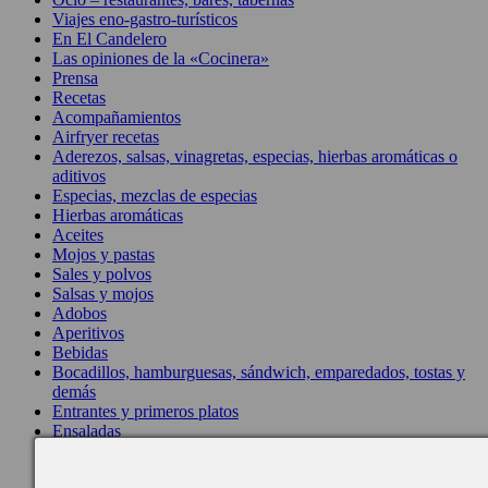
Viajes eno-gastro-turísticos
En El Candelero
Las opiniones de la «Cocinera»
Prensa
Recetas
Acompañamientos
Airfryer recetas
Aderezos, salsas, vinagretas, especias, hierbas aromáticas o
aditivos
Especias, mezclas de especias
Hierbas aromáticas
Aceites
Mojos y pastas
Sales y polvos
Salsas y mojos
Adobos
Aperitivos
Bebidas
Bocadillos, hamburguesas, sándwich, emparedados, tostas y
demás
Entrantes y primeros platos
Ensaladas
Entrantes
Gazpachos, salmorejos, sopas y cremas frías