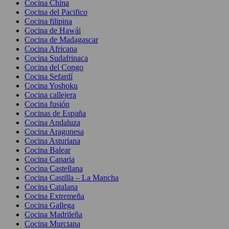
Cocina China
Cocina del Pacifico
Cocina filipina
Cocina de Hawái
Cocina de Madagascar
Cocina Africana
Cocina Sudafrinaca
Cocina del Congo
Cocina Sefardí
Cocina Yoshoku
Cocina callejera
Cocina fusión
Cocinas de España
Cocina Andaluza
Cocina Aragonesa
Cocina Asturiana
Cocina Balear
Cocina Canaria
Cocina Castellana
Cocina Castilla – La Mancha
Cocina Catalana
Cocina Extremeña
Cocina Gallega
Cocina Madrileña
Cocina Murciana