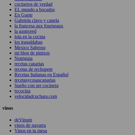
cocineros de verdad
EL mundo a bocados
En Guete
Gabriela clavo y canela
la francesa aux fourneaux
la gastrored
lola en la cocina
los tragaldabas
Mexico Sabroso
mi blog de pintxos
Nutriguia
recetas canarias
recetas de rechupete
Recetas Italianas en Español
recetasycosascanarias
Sueño con ser cocinera
tvcocina
velocidadcuchara.com
vinos
deVinum
vinos de navarra
Vinos en tu mesa