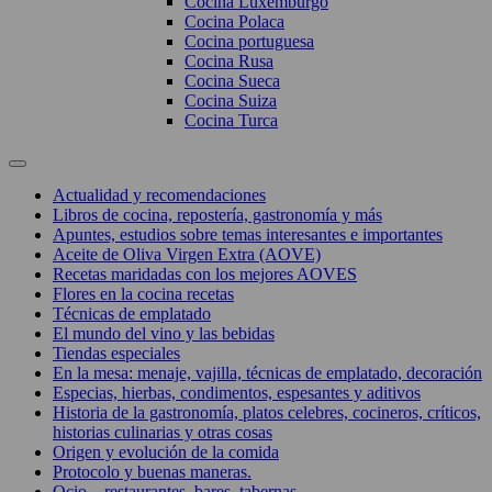
Cocina Luxemburgo
Cocina Polaca
Cocina portuguesa
Cocina Rusa
Cocina Sueca
Cocina Suiza
Cocina Turca
Actualidad y recomendaciones
Libros de cocina, repostería, gastronomía y más
Apuntes, estudios sobre temas interesantes e importantes
Aceite de Oliva Virgen Extra (AOVE)
Recetas maridadas con los mejores AOVES
Flores en la cocina recetas
Técnicas de emplatado
El mundo del vino y las bebidas
Tiendas especiales
En la mesa: menaje, vajilla, técnicas de emplatado, decoración
Especias, hierbas, condimentos, espesantes y aditivos
Historia de la gastronomía, platos celebres, cocineros, críticos,
historias culinarias y otras cosas
Origen y evolución de la comida
Protocolo y buenas maneras.
Ocio – restaurantes, bares, tabernas