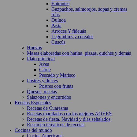
Entrantes
Gazpachos, salmorejos, sopas y cremas
frías
Quínoa
Pasta
Arroces Y fideuás
Legumbres y cereales
Cuscús
Huevos
Masas elaboradas con harina, pizzas, quiches y demás
Plato principal
Aves
Carne
Pescado y Marisco
Postres y dulces
Postres con frutas
Quesos, recetas
Salazones y encurtidos
Recetas Especiales
Recetas de Cuaresma
Recetas maridadas con los mejores AOVES
Recetas de fiesta, Navidad y días señalados
Resumen tematicos de recetas
Cocinas del mundo
Cocina Americana