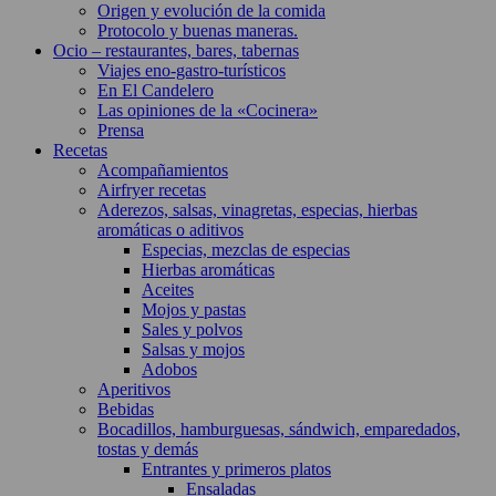
Origen y evolución de la comida
Protocolo y buenas maneras.
Ocio – restaurantes, bares, tabernas
Viajes eno-gastro-turísticos
En El Candelero
Las opiniones de la «Cocinera»
Prensa
Recetas
Acompañamientos
Airfryer recetas
Aderezos, salsas, vinagretas, especias, hierbas
aromáticas o aditivos
Especias, mezclas de especias
Hierbas aromáticas
Aceites
Mojos y pastas
Sales y polvos
Salsas y mojos
Adobos
Aperitivos
Bebidas
Bocadillos, hamburguesas, sándwich, emparedados,
tostas y demás
Entrantes y primeros platos
Ensaladas