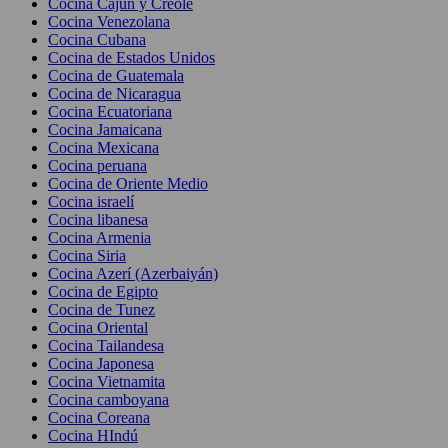
Cocina Cajún y Creole
Cocina Venezolana
Cocina Cubana
Cocina de Estados Unidos
Cocina de Guatemala
Cocina de Nicaragua
Cocina Ecuatoriana
Cocina Jamaicana
Cocina Mexicana
Cocina peruana
Cocina de Oriente Medio
Cocina israelí
Cocina libanesa
Cocina Armenia
Cocina Siria
Cocina Azerí (Azerbaiyán)
Cocina de Egipto
Cocina de Tunez
Cocina Oriental
Cocina Tailandesa
Cocina Japonesa
Cocina Vietnamita
Cocina camboyana
Cocina Coreana
Cocina HIndú