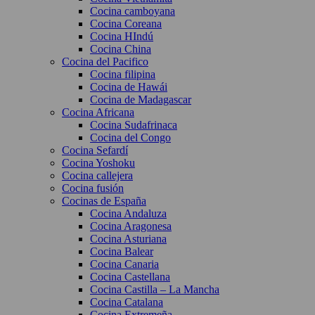
Cocina camboyana
Cocina Coreana
Cocina HIndú
Cocina China
Cocina del Pacifico
Cocina filipina
Cocina de Hawái
Cocina de Madagascar
Cocina Africana
Cocina Sudafrinaca
Cocina del Congo
Cocina Sefardí
Cocina Yoshoku
Cocina callejera
Cocina fusión
Cocinas de España
Cocina Andaluza
Cocina Aragonesa
Cocina Asturiana
Cocina Balear
Cocina Canaria
Cocina Castellana
Cocina Castilla – La Mancha
Cocina Catalana
Cocina Extremeña