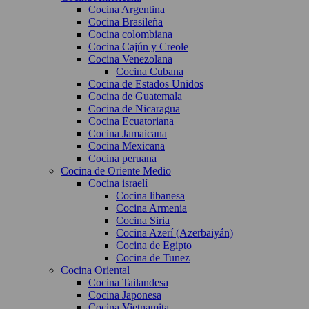
Cocina Argentina
Cocina Brasileña
Cocina colombiana
Cocina Cajún y Creole
Cocina Venezolana
Cocina Cubana
Cocina de Estados Unidos
Cocina de Guatemala
Cocina de Nicaragua
Cocina Ecuatoriana
Cocina Jamaicana
Cocina Mexicana
Cocina peruana
Cocina de Oriente Medio
Cocina israelí
Cocina libanesa
Cocina Armenia
Cocina Siria
Cocina Azerí (Azerbaiyán)
Cocina de Egipto
Cocina de Tunez
Cocina Oriental
Cocina Tailandesa
Cocina Japonesa
Cocina Vietnamita