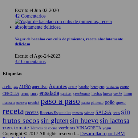
Escrito el Jun-02-2020
42 Comentarios
Yogur de bacalao con culis de pimientos, receta absolutamente
deliciosa
Escrito el Ago-24-2023
32 Comentarios
Etiquetas
Apuntes
aceite
aperitivo
arroz
carne
ALIÑO
bacalao
berenjena
ajo
calabacin
ensalada
CEBOLLA
crema
gambas
hierbas
limon
curry
gastrónomia
jamón
huevo
paso a paso
pollo
queso
manzana
patata
naranja
navidad
pimiento
receta
sin
recetas
SALSA
Recetas Especiales
setas
salmon
romero
frutos secos
sin gluten
sin huevo
sin lactosa
tomate
verduras
VINAGRETA
TARTA
Técnicas de cocina
yogur
Copyright © 2017 All rights reserved. -
Desarrollado por LBM