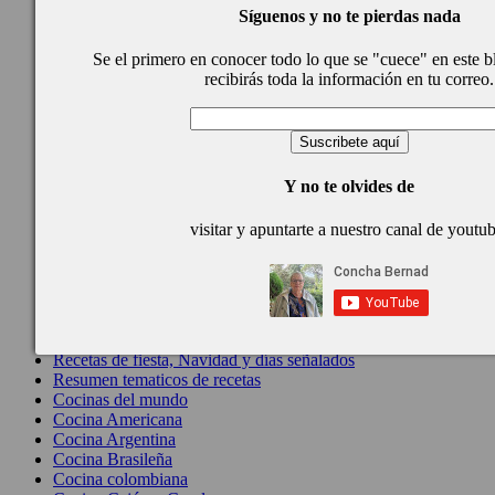
Quínoa
Síguenos y no te pierdas nada
Pasta
Arroces Y fideuás
Se el primero en conocer todo lo que se "cuece" en este b
Legumbres y cereales
recibirás toda la información en tu correo.
Cuscús
Huevos
Masas elaboradas con harina, pizzas, quiches y demás
Plato principal
Aves
Carne
Y no te olvides de
Pescado y Marisco
Postres y dulces
visitar y apuntarte a nuestro canal de youtu
Postres con frutas
Quesos, recetas
Salazones y encurtidos
Recetas Especiales
Recetas de Cuaresma
Recetas maridadas con los mejores AOVES
Recetas de fiesta, Navidad y días señalados
Resumen tematicos de recetas
Cocinas del mundo
Cocina Americana
Cocina Argentina
Cocina Brasileña
Cocina colombiana