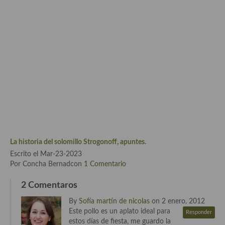
Cocina Murciana
Cocina Navarra
Cocina Riojana
Cocina Valenciana
Cocina Vasca
Cocina Europea
Cocina Alemana
La historia del solomillo Strogonoff, apuntes.
Escrito el Mar-23-2023
Cocina Austriaca
Por Concha Bernadcon
1 Comentario
Cocina Belga
2 Comentaros
Cocina Britanica
By
Sofía martín de nicolas
on 2 enero, 2012
Este pollo es un aplato ideal para
Responder
Cocina Bulgara
estos días de fiesta, me guardo la