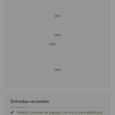
ooo
ooo
ooo
ooo
Entradas recientes
Helado cremoso de papaya, con truco para elaborarlo.