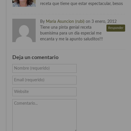
receta que tiene que estar espectacular, besos
Cocina Danesa
Cocina de la Republica Checa
By
Maria Asuncion (rubi)
on 3 enero, 2012
Tiene una pinta genial receta
Responder
Cocina de Polonia
buenísima para un dia especial me
encanta y me la apunto saluditos!!!
Cocina de Ucrania
Cocina Eslovena
Deja un comentario
Cocina Francesa
Nombre (requerido)
Cocina Griega
Email (requerido)
Cocina Holandesa
Website
Cocina Hungara
Comentario...
Cocina Irlanda
Cocina Italiana