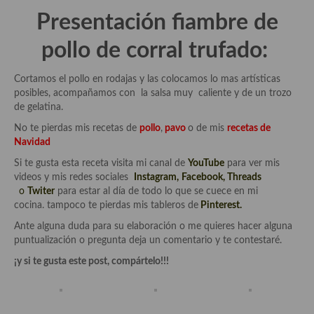
Cocina Azerí (Azerbaiyán)
Presentación
fiambre de
Cocina de Egipto
pollo de corral trufado:
Cocina de Tunez
Cortamos el pollo en rodajas y las colocamos lo mas artísticas
posibles, acompañamos con la salsa muy caliente y de un trozo
Cocina Oriental
de gelatina.
Cocina Tailandesa
No te pierdas mis recetas de
pollo
,
pavo
o de mis
recetas de
Navidad
Cocina Japonesa
Si te gusta esta receta visita mi canal de
YouTube
para ver mis
videos y mis redes sociales
Instagram
,
Facebook
,
Threads
Cocina Vietnamita
o
Twiter
para estar al día de todo lo que se cuece en mi
cocina. tampoco te pierdas mis tableros de
Pinterest.
Cocina camboyana
Ante alguna duda para su elaboración o me quieres hacer alguna
Cocina Coreana
puntualización o pregunta deja un comentario y te contestaré.
¡y si te gusta este post, compártelo!!!
Cocina HIndú
Cocina China