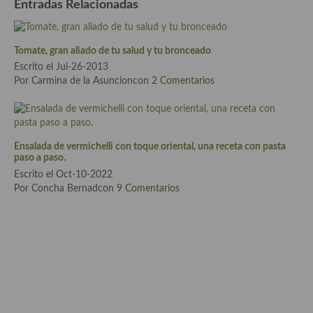
Entradas Relacionadas
Cocina Andaluza
Tomate, gran aliado de tu salud y tu bronceado
Cocina Aragonesa
Escrito el Jul-26-2013
Por Carmina de la Asuncioncon
2 Comentarios
Cocina Asturiana
Cocina Balear
Cocina Canaria
Ensalada de vermichelli con toque oriental, una receta con pasta
paso a paso.
Cocina Castellana
Escrito el Oct-10-2022
Por Concha Bernadcon
9 Comentarios
Cocina Castilla – La Mancha
Cocina Catalana
Cocina Extremeña
Cocina Gallega
Cocina Madrileña