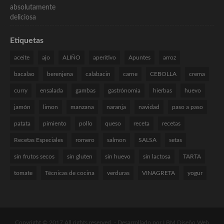
Etiquetas
aceite
ajo
ALIÑO
aperitivo
Apuntes
arroz
bacalao
berenjena
calabacin
carne
CEBOLLA
crema
curry
ensalada
gambas
gastrónomia
hierbas
huevo
jamón
limon
manzana
naranja
navidad
paso a paso
patata
pimiento
pollo
queso
receta
recetas
Recetas Especiales
romero
salmon
SALSA
setas
sin frutos secos
sin gluten
sin huevo
sin lactosa
TARTA
tomate
Técnicas de cocina
verduras
VINAGRETA
yogur
Copyright © 2017 All rights reserved. -
Desarrollado por LBM Diseño Web