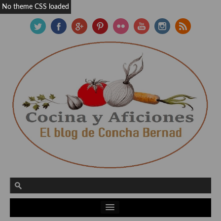
No theme CSS loaded