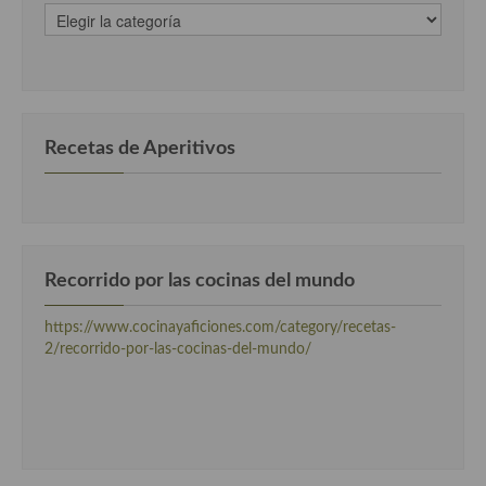
recetas
clasificadas
por
categorias
Recetas de Aperitivos
Recorrido por las cocinas del mundo
https://www.cocinayaficiones.com/category/recetas-
2/recorrido-por-las-cocinas-del-mundo/