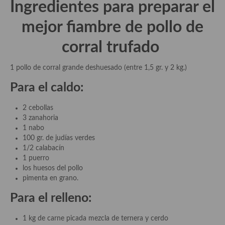
Ingredientes para preparar el
demás
mejor
fiambre de pollo de
Entrantes y primeros platos
corral trufado
Ensaladas
Entrantes
1 pollo de corral grande deshuesado (entre 1,5 gr. y 2 kg.)
Gazpachos, salmorejos, sopas y cremas frías
Para el caldo:
Quínoa
2 cebollas
3 zanahoria
Pasta
1 nabo
100 gr. de judías verdes
Arroces Y fideuás
1/2 calabacín
1 puerro
Legumbres y cereales
los huesos del pollo
pimenta en grano.
Cuscús
Para el relleno:
Huevos
1 kg de carne picada mezcla de ternera y cerdo
Masas elaboradas con harina, pizzas, quiches y demás