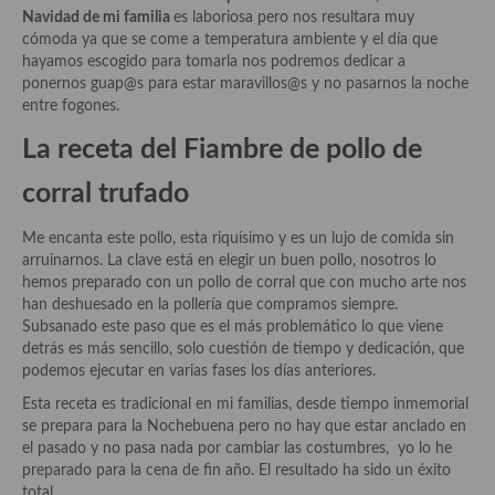
Historia de la gastronomía, platos celebres, cocineros, críticos,
Navidad de mi familia
es laboriosa pero nos resultara muy
historias culinarias y otras cosas
cómoda ya que se come a temperatura ambiente y el día que
hayamos escogido para tomarla nos podremos dedicar a
Origen y evolución de la comida
ponernos guap@s para estar maravillos@s y no pasarnos la noche
entre fogones.
Protocolo y buenas maneras.
La receta del Fiambre de pollo de
Ocio – restaurantes, bares, tabernas
corral trufado
Viajes eno-gastro-turísticos
Me encanta este pollo, esta riquísimo y es un lujo de comida sin
En El Candelero
arruinarnos. La clave está en elegir un buen pollo, nosotros lo
hemos preparado con un pollo de corral que con mucho arte nos
Las opiniones de la «Cocinera»
han deshuesado en la pollería que compramos siempre.
Subsanado este paso que es el más problemático lo que viene
Prensa
detrás es más sencillo, solo cuestión de tiempo y dedicación, que
podemos ejecutar en varias fases los días anteriores.
Recetas
Esta receta es tradicional en mi familias, desde tiempo inmemorial
Acompañamientos
se prepara para la Nochebuena pero no hay que estar anclado en
el pasado y no pasa nada por cambiar las costumbres, yo lo he
Airfryer recetas
preparado para la cena de fin año. El resultado ha sido un éxito
total.