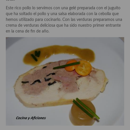
Aderezos, salsas, vinagretas, especias, hierbas aromáticas o
Este rico pollo lo servimos con una gelé preparada con el juguito
aditivos
que ha soltado el pollo y una salsa elaborada con la cebolla que
hemos utilizado para cocinarlo. Con las verduras preparamos una
Especias, mezclas de especias
crema de verduras deliciosa que ha sido nuestro primer entrante
en la cena de fin de año.
Hierbas aromáticas
Aceites
Mojos y pastas
Sales y polvos
Salsas y mojos
Adobos
Aperitivos
Bebidas
Bocadillos, hamburguesas, sándwich, emparedados, tostas y