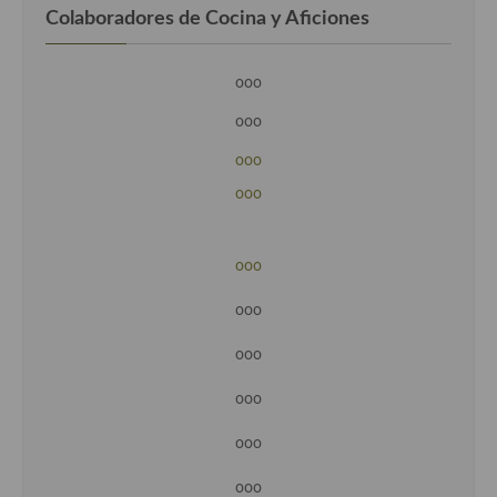
Colaboradores de Cocina y Aficiones
ooo
ooo
ooo
ooo
ooo
ooo
ooo
ooo
ooo
ooo