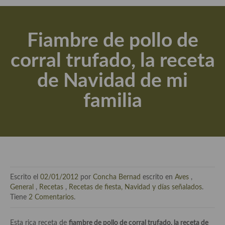
Actualidad y recomendaciones
Libros de cocina, repostería, gastronomía y más
Fiambre de pollo de
Apuntes, estudios sobre temas interesantes e importantes
corral trufado, la receta
Aceite de Oliva Virgen Extra (AOVE)
de Navidad de mi
Recetas maridadas con los mejores AOVES
familia
Flores en la cocina recetas
Técnicas de emplatado
El mundo del vino y las bebidas
Tiendas especiales
Escrito el
02/01/2012
por
Concha Bernad
escrito en
Aves
,
En la mesa: menaje, vajilla, técnicas de emplatado, decoración
General
,
Recetas
,
Recetas de fiesta, Navidad y días señalados
.
Tiene
2 Comentarios
.
Especias, hierbas, condimentos, espesantes y aditivos
Esta rica receta de
fiambre de pollo de corral trufado, la receta de