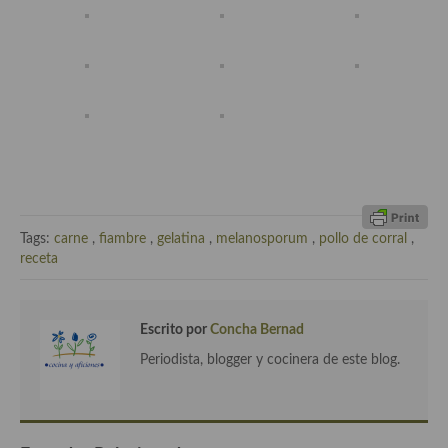
Cocina del Pacifico
Cocina filipina
Cocina de Hawái
Cocina de Madagascar
Cocina Africana
Cocina Sudafrinaca
Tags:
carne
,
fiambre
,
gelatina
,
melanosporum
,
pollo de corral
,
Cocina del Congo
receta
Cocina Sefardí
Cocina Yoshoku
Escrito por
Concha Bernad
Periodista, blogger y cocinera de este blog.
Cocina callejera
Cocina fusión
Cocinas de España