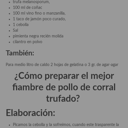
trufa melanosporum,
100 ml de coñac
Plato principal
100 ml vino fino o manzanilla,
1 taco de jamón poco curado,
Aves
1 cebolla
Sal
Carne
pimienta negra recién molida
cilantro en polvo
Pescado y Marisco
También:
Postres y dulces
Para medio litro de caldo 2 hojas de gelatina o 3 gr. de agar-agar
Postres con frutas
¿Cómo preparar el mejor
Quesos, recetas
fiambre de pollo de corral
Salazones y encurtidos
trufado?
Recetas Especiales
Elaboración:
Recetas de Cuaresma
Picamos la cebolla y la sofreímos, cuando este trasparente la
Recetas maridadas con los mejores AOVES