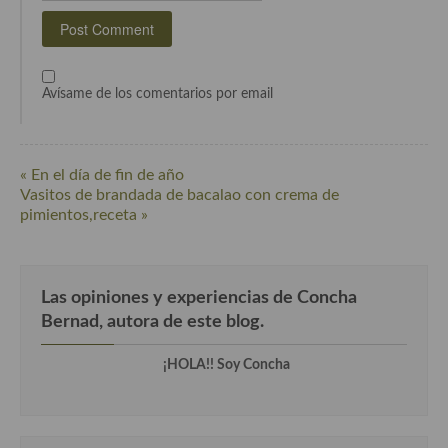
Cocina Luxemburgo
Cocina Polaca
Avísame de los comentarios por email
Cocina portuguesa
Cocina Rusa
« En el día de fin de año
Cocina Sueca
Vasitos de brandada de bacalao con crema de
pimientos,receta »
Cocina Suiza
Cocina Turca
Las opiniones y experiencias de Concha
Bernad, autora de este blog.
¡HOLA!! Soy Concha