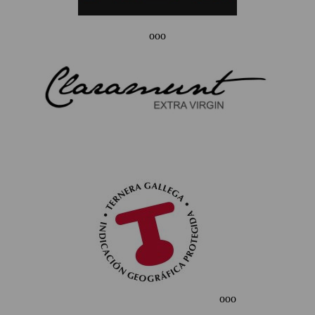
ooo
ooo