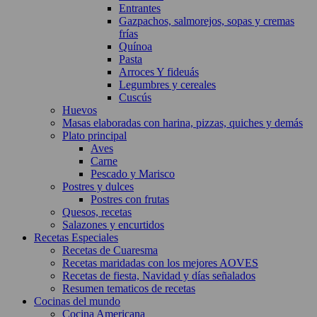
Entrantes
Gazpachos, salmorejos, sopas y cremas
frías
Quínoa
Pasta
Arroces Y fideuás
Legumbres y cereales
Cuscús
Huevos
Masas elaboradas con harina, pizzas, quiches y demás
Plato principal
Aves
Carne
Pescado y Marisco
Postres y dulces
Postres con frutas
Quesos, recetas
Salazones y encurtidos
Recetas Especiales
Recetas de Cuaresma
Recetas maridadas con los mejores AOVES
Recetas de fiesta, Navidad y días señalados
Resumen tematicos de recetas
Cocinas del mundo
Cocina Americana