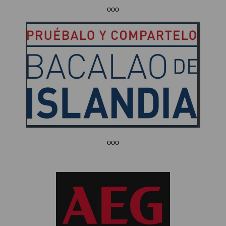
ooo
ooo