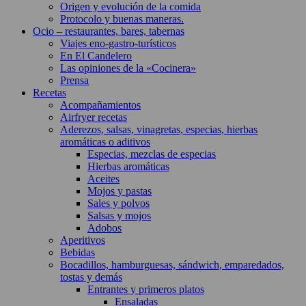
Origen y evolución de la comida
Protocolo y buenas maneras.
Ocio – restaurantes, bares, tabernas
Viajes eno-gastro-turísticos
En El Candelero
Las opiniones de la «Cocinera»
Prensa
Recetas
Acompañamientos
Airfryer recetas
Aderezos, salsas, vinagretas, especias, hierbas
aromáticas o aditivos
Especias, mezclas de especias
Hierbas aromáticas
Aceites
Mojos y pastas
Sales y polvos
Salsas y mojos
Adobos
Aperitivos
Bebidas
Bocadillos, hamburguesas, sándwich, emparedados,
tostas y demás
Entrantes y primeros platos
Ensaladas