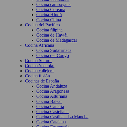
Cocina camboyana
Cocina Coreana
Cocina HIndú
Cocina China
Cocina del Pacifico
Cocina filipina
Cocina de Hawái
Cocina de Madagascar
Cocina Africana
Cocina Sudafrinaca
Cocina del Congo
Cocina Sefardí
Cocina Yoshoku
Cocina callejera
Cocina fusión
Cocinas de España
Cocina Andaluza
Cocina Aragonesa
Cocina Asturiana
Cocina Balear
Cocina Canaria
Cocina Castellana
Cocina Castilla – La Mancha
Cocina Catalana
Cocina Extremeña