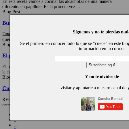
En esta receta vamos a cocinar las alcachofas de una manera
diferente: en papillote. Es la primera vez ...
Blog Post
Buñuelos de verdura en gabardina, receta
Síguenos y no te pierdas nad
Esta receta es infinita, la podemos hacer con los ingredientes que
queramos, yo la he elaborado con lo ...
Se el primero en conocer todo lo que se "cuece" en este blog,
Blog Post
información en tu correo.
El perejil, la hierba reina de los pucheros
El perejil es una de las macetas más bellas de mi ventana y eso que
la estoy recortando ...
Y no te olvides de
Blog Post
Cuscús de pollo al estilo marroquí, receta
visitar y apuntarte a nuestro canal de
RECETA PARA: » CUCHARAS SIN FRONTERAS» En esta
receta estamos hablando del típico cuscús al más tradicional estilo ...
«
1
...