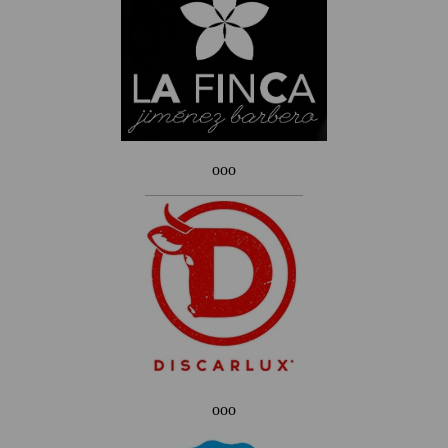
ooo
ooo