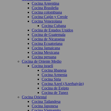
Cocina Argentina
Cocina Brasileña
Cocina colombiana
Cocina Cajún y Creole
Cocina Venezolana
Cocina Cubana
Cocina de Estados Unidos
Cocina de Guatemala
Cocina de Nicaragua
Cocina Ecuatoriana
Cocina Jamaicana
Cocina Mexicana
Cocina peruana
Cocina de Oriente Medio
Cocina israelí
Cocina libanesa
Cocina Armenia
Cocina Siria
Cocina Azerí (Azerbaiyán)
Cocina de Egipto
Cocina de Tunez
Cocina Oriental
Cocina Tailandesa
Cocina Japonesa
Cocina Vietnamita