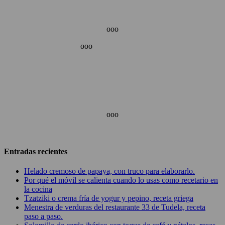
ooo
ooo
ooo
Entradas recientes
Helado cremoso de papaya, con truco para elaborarlo.
Por qué el móvil se calienta cuando lo usas como recetario en
la cocina
Tzatziki o crema fría de yogur y pepino, receta griega
Menestra de verduras del restaurante 33 de Tudela, receta
paso a paso.