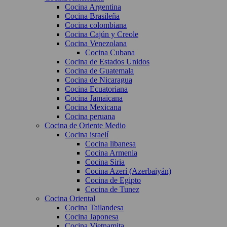
Cocina Argentina
Cocina Brasileña
Cocina colombiana
Cocina Cajún y Creole
Cocina Venezolana
Cocina Cubana
Cocina de Estados Unidos
Cocina de Guatemala
Cocina de Nicaragua
Cocina Ecuatoriana
Cocina Jamaicana
Cocina Mexicana
Cocina peruana
Cocina de Oriente Medio
Cocina israelí
Cocina libanesa
Cocina Armenia
Cocina Siria
Cocina Azerí (Azerbaiyán)
Cocina de Egipto
Cocina de Tunez
Cocina Oriental
Cocina Tailandesa
Cocina Japonesa
Cocina Vietnamita