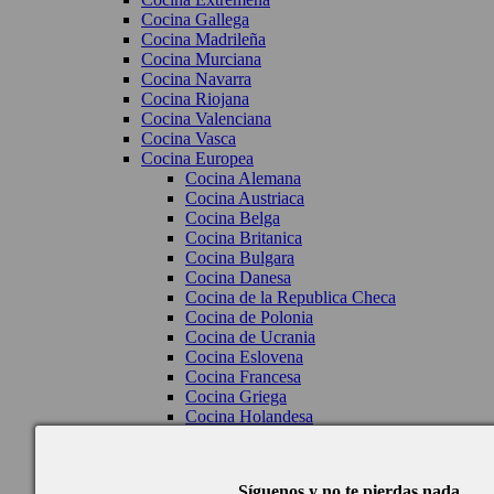
Cocina Gallega
Cocina Madrileña
Cocina Murciana
Cocina Navarra
Cocina Riojana
Cocina Valenciana
Cocina Vasca
Cocina Europea
Cocina Alemana
Cocina Austriaca
Cocina Belga
Cocina Britanica
Cocina Bulgara
Cocina Danesa
Cocina de la Republica Checa
Cocina de Polonia
Cocina de Ucrania
Cocina Eslovena
Cocina Francesa
Cocina Griega
Cocina Holandesa
Cocina Hungara
Cocina Irlanda
Cocina Italiana
Síguenos y no te pierdas nada