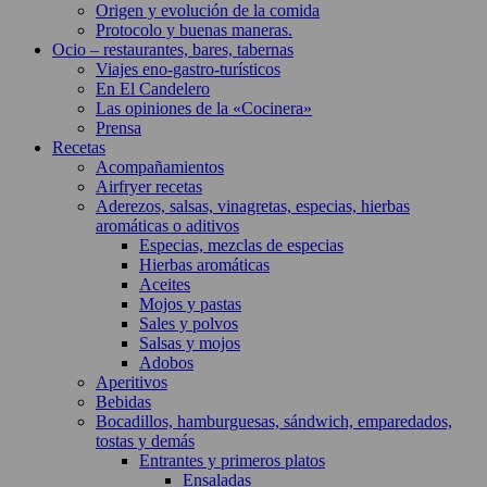
Origen y evolución de la comida
Protocolo y buenas maneras.
Ocio – restaurantes, bares, tabernas
Viajes eno-gastro-turísticos
En El Candelero
Las opiniones de la «Cocinera»
Prensa
Recetas
Acompañamientos
Airfryer recetas
Aderezos, salsas, vinagretas, especias, hierbas
aromáticas o aditivos
Especias, mezclas de especias
Hierbas aromáticas
Aceites
Mojos y pastas
Sales y polvos
Salsas y mojos
Adobos
Aperitivos
Bebidas
Bocadillos, hamburguesas, sándwich, emparedados,
tostas y demás
Entrantes y primeros platos
Ensaladas