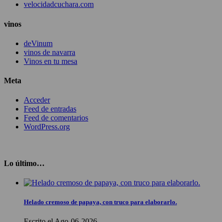
velocidadcuchara.com
vinos
deVinum
vinos de navarra
Vinos en tu mesa
Meta
Acceder
Feed de entradas
Feed de comentarios
WordPress.org
Lo último…
Helado cremoso de papaya, con truco para elaborarlo.
Escrito el Ago-06-2026