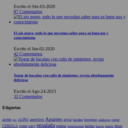
Escrito el Abr-03-2020
87 Comentarios
El ajo negro, todo lo que necesitas saber para su buen uso y
conocimiento
Escrito el Jun-02-2020
42 Comentarios
Yogur de bacalao con culis de pimientos, receta absolutamente
deliciosa
Escrito el Ago-24-2023
32 Comentarios
Etiquetas
Apuntes
aceite
aperitivo
arroz
carne
ALIÑO
bacalao
berenjena
ajo
calabacin
ensalada
CEBOLLA
crema
gambas
hierbas
limon
curry
gastrónomia
jamón
huevo