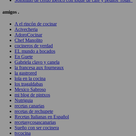
Solomillo de cerdo ibérico con toque de café y pétalos rosas
amigos .
A el rincón de cocinar
Acivecheria
AdoroCocinar
Chef Manolito
cocineros de verdad
EL mundo a bocados
En Guete
Gabriela clavo y canela
la francesa aux fourneaux
la gastrored
lola en la cocina
los tragaldabas
Mexico Sabroso
mi blog de pintxos
Nutriguia
recetas canarias
recetas de rechupete
Recetas Italianas en Español
recetasycosascanarias
Sueño con ser cocinera
tvcocina