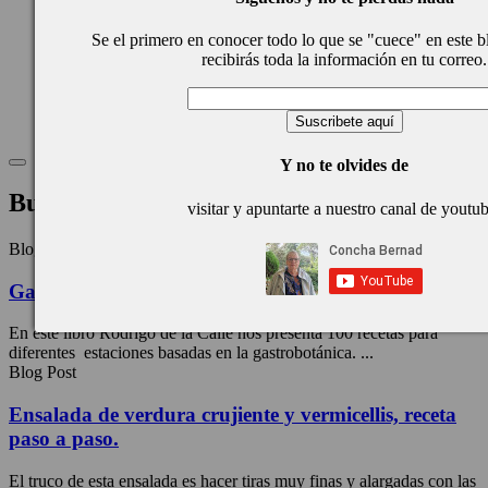
Cocina Luxemburgo
Cocina Polaca
Se el primero en conocer todo lo que se "cuece" en este b
Cocina portuguesa
recibirás toda la información en tu correo.
Cocina Rusa
Cocina Sueca
Cocina Suiza
Cocina Turca
Y no te olvides de
Buscar
visitar y apuntarte a nuestro canal de youtu
Blog Post
Gastrobotánica, los platos de Rodrigo de la Calle
En este libro Rodrigo de la Calle nos presenta 100 recetas para
diferentes estaciones basadas en la gastrobotánica. ...
Blog Post
Ensalada de verdura crujiente y vermicellis, receta
paso a paso.
El truco de esta ensalada es hacer tiras muy finas y alargadas con las