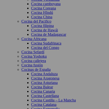
Cocina camboyana
Cocina Coreana
Cocina HIndú
Cocina China
Cocina del Pacifico
Cocina filipina
Cocina de Hawái
Cocina de Madagascar
Cocina Africana
Cocina Sudafrinaca
Cocina del Congo
Cocina Sefardí
Cocina Yoshoku
Cocina callejera
Cocina fusión
Cocinas de España
Cocina Andaluza
Cocina Aragonesa
Cocina Asturiana
Cocina Balear
Cocina Canaria
Cocina Castellana
Cocina Castilla – La Mancha
Cocina Catalana
Cocina Extremeña