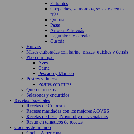
Entrantes
Gazpachos, salmorejos, sopas y cremas
frías
Quínoa
Pasta
Arroces Y fideuás
Legumbres y cereales
Cuscús
Huevos
Masas elaboradas con harina, pizzas, quiches y demás
Plato principal
Aves
Carne
Pescado y Marisco
Postres y dulces
Postres con frutas
Quesos, recetas
Salazones y encurtidos
Recetas Especiales
Recetas de Cuaresma
Recetas maridadas con los mejores AOVES
Recetas de fiesta, Navidad y días señalados
Resumen tematicos de recetas
Cocinas del mundo
Cocina Americana