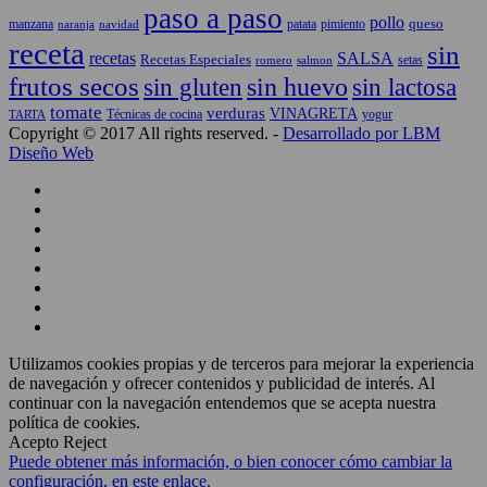
paso a paso
pollo
queso
manzana
patata
naranja
navidad
pimiento
receta
sin
recetas
SALSA
Recetas Especiales
setas
salmon
romero
frutos secos
sin gluten
sin huevo
sin lactosa
tomate
verduras
VINAGRETA
TARTA
Técnicas de cocina
yogur
Copyright © 2017 All rights reserved. -
Desarrollado por LBM
Diseño Web
Utilizamos cookies propias y de terceros para mejorar la experiencia
de navegación y ofrecer contenidos y publicidad de interés. Al
continuar con la navegación entendemos que se acepta nuestra
política de cookies.
Acepto
Reject
Puede obtener más información, o bien conocer cómo cambiar la
configuración, en este enlace.