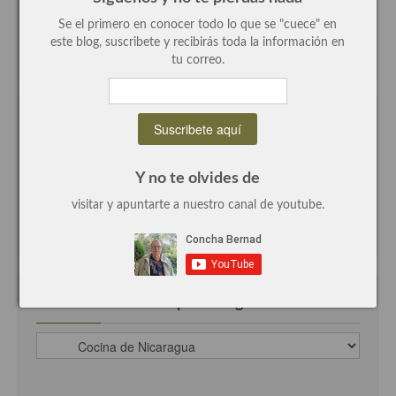
demás
Se el primero en conocer todo lo que se "cuece" en
Entrantes y primeros platos
este blog, suscribete y recibirás toda la información en
tu correo.
Ensaladas
Entrantes
Suscríbete con tu e-mail
Gazpachos, salmorejos, sopas y cremas frías
Y no te olvides de
Quínoa
visitar y apuntarte a nuestro canal de youtube.
Pasta
Arroces Y fideuás
Legumbres y cereales
recetas clasificadas por categorias
Cuscús
recetas
clasificadas
Huevos
por
categorias
Masas elaboradas con harina, pizzas, quiches y demás