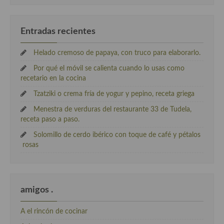
Cocina Danesa
Entradas recientes
Cocina de la Republica Checa
Cocina de Polonia
Helado cremoso de papaya, con truco para elaborarlo.
Por qué el móvil se calienta cuando lo usas como
Cocina de Ucrania
recetario en la cocina
Cocina Eslovena
Tzatziki o crema fría de yogur y pepino, receta griega
Menestra de verduras del restaurante 33 de Tudela,
Cocina Francesa
receta paso a paso.
Cocina Griega
Solomillo de cerdo ibérico con toque de café y pétalos
rosas
Cocina Holandesa
Cocina Hungara
amigos .
Cocina Irlanda
A el rincón de cocinar
Cocina Italiana