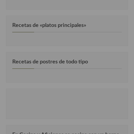
Recetas de fiesta, Navidad y días señalados
Resumen tematicos de recetas
Recetas de «platos principales»
Cocinas del mundo
Cocina Americana
Cocina Argentina
Recetas de postres de todo tipo
Cocina Brasileña
Cocina colombiana
Cocina Cajún y Creole
Cocina Venezolana
Cocina Cubana
Cocina de Estados Unidos