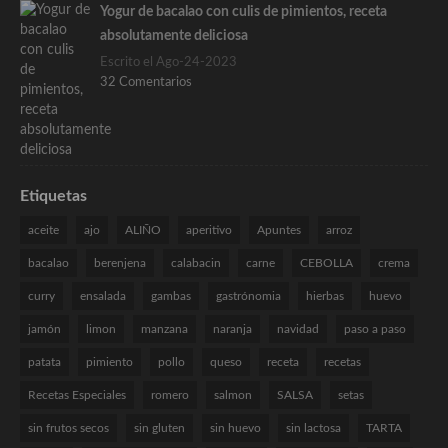
Yogur de bacalao con culis de pimientos, receta
absolutamente deliciosa
Escrito el Ago-24-2023
32 Comentarios
Etiquetas
aceite
ajo
ALIÑO
aperitivo
Apuntes
arroz
bacalao
berenjena
calabacin
carne
CEBOLLA
crema
curry
ensalada
gambas
gastrónomia
hierbas
huevo
jamón
limon
manzana
naranja
navidad
paso a paso
patata
pimiento
pollo
queso
receta
recetas
Recetas Especiales
romero
salmon
SALSA
setas
sin frutos secos
sin gluten
sin huevo
sin lactosa
TARTA