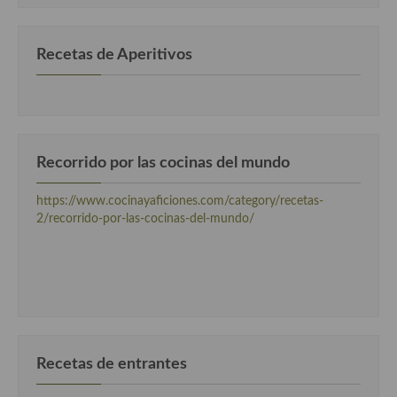
Plato principal
Recetas de Aperitivos
Aves
Carne
Pescado y Marisco
Recorrido por las cocinas del mundo
Postres y dulces
https://www.cocinayaficiones.com/category/recetas-
Postres con frutas
2/recorrido-por-las-cocinas-del-mundo/
Quesos, recetas
Salazones y encurtidos
Recetas Especiales
Recetas de Cuaresma
Recetas de entrantes
Recetas maridadas con los mejores AOVES