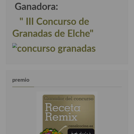
Cocina del Pacifico
Ganadora:
Cocina filipina
" III Concurso de
Cocina de Hawái
Granadas de Elche"
Cocina de Madagascar
Cocina Africana
Cocina Sudafrinaca
Cocina del Congo
premio
Cocina Sefardí
Cocina Yoshoku
Cocina callejera
Cocina fusión
Cocinas de España