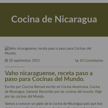
Actualidad y recomendaciones
Libros de cocina, repostería, gastronomía y más
Cocina de Nicaragua
Apuntes, estudios sobre temas interesantes e importantes
Aceite de Oliva Virgen Extra (AOVE)
Recetas maridadas con los mejores AOVES
Flores en la cocina recetas
Técnicas de emplatado
20 septiembre, 2015
10 Comentarios
El mundo del vino y las bebidas
Vaho nicaraguense, receta paso a
paso para Cocinas del Mundo.
Tiendas especiales
Escrito por
Concha Bernad
escrito en
Cocina Americana
,
Cocina
En la mesa: menaje, vajilla, técnicas de emplatado, decoración
de Nicaragua
,
General
,
Recorrido por las cocinas del mundo
,
Viaje
por las cocinas del Mundo
.
Especias, hierbas, condimentos, espesantes y aditivos
Vamos a conocer un plato de la cocina de Nicaragua país que tras