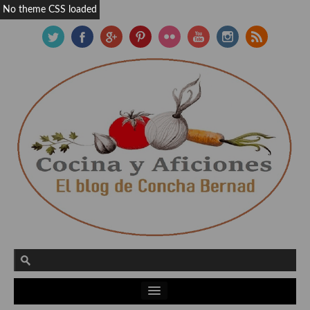
No theme CSS loaded