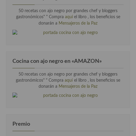
Cocina Azerí (Azerbaiyán)
50 recetas con ajo negro por grandes chef y bloggers
Cocina de Egipto
gastronómicos" "
Compra
aqui
el libro , los beneficios se
donarán a
Mensajeros de la Paz
Cocina de Tunez
Cocina Oriental
Cocina Tailandesa
Cocina con ajo negro en «AMAZON»
Cocina Japonesa
50 recetas con ajo negro por grandes chef y bloggers
Cocina Vietnamita
gastronómicos" " Compra
aquí
el libro , los beneficios se
donarán a
Mensajeros de la Paz
Cocina camboyana
Cocina Coreana
Cocina HIndú
Premio
Cocina China