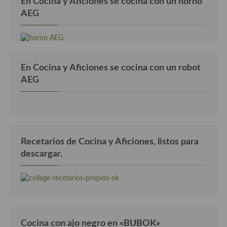
En Cocina y Aficiones se cocina con un horno
Cocina de Guatemala
AEG
Cocina de Nicaragua
Cocina Ecuatoriana
En Cocina y Aficiones se cocina con un robot
Cocina Jamaicana
AEG
Cocina Mexicana
Cocina peruana
Cocina de Oriente Medio
Recetarios de Cocina y Aficiones, listos para
descargar.
Cocina israelí
Cocina libanesa
Cocina Armenia
Cocina Siria
Cocina con ajo negro en «BUBOK»