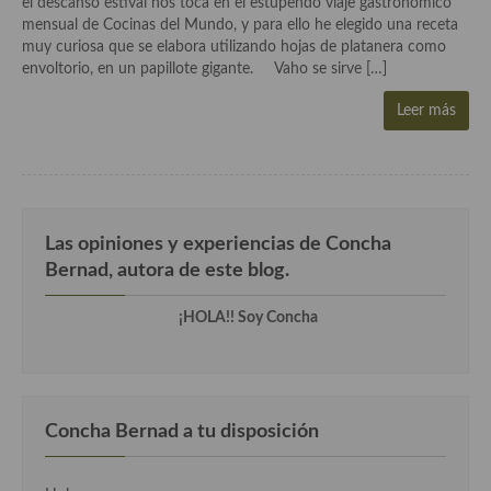
el descanso estival nos toca en el estupendo viaje gastronómico
Historia de la gastronomía, platos celebres, cocineros, críticos,
mensual de Cocinas del Mundo, y para ello he elegido una receta
historias culinarias y otras cosas
muy curiosa que se elabora utilizando hojas de platanera como
envoltorio, en un papillote gigante. Vaho se sirve […]
Origen y evolución de la comida
Leer más
Protocolo y buenas maneras.
Ocio – restaurantes, bares, tabernas
Viajes eno-gastro-turísticos
Las opiniones y experiencias de Concha
En El Candelero
Bernad, autora de este blog.
Las opiniones de la «Cocinera»
¡HOLA!! Soy Concha
Prensa
Recetas
Acompañamientos
Concha Bernad a tu disposición
Airfryer recetas