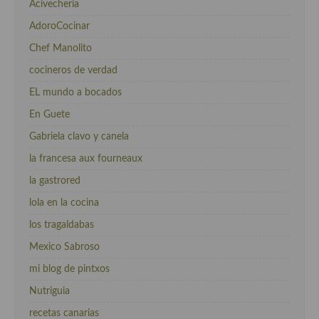
Acivecheria
Cocina Luxemburgo
AdoroCocinar
Cocina Polaca
Chef Manolito
Cocina portuguesa
cocineros de verdad
EL mundo a bocados
Cocina Rusa
En Guete
Cocina Sueca
Gabriela clavo y canela
Cocina Suiza
la francesa aux fourneaux
la gastrored
Cocina Turca
lola en la cocina
los tragaldabas
Mexico Sabroso
mi blog de pintxos
Nutriguia
recetas canarias