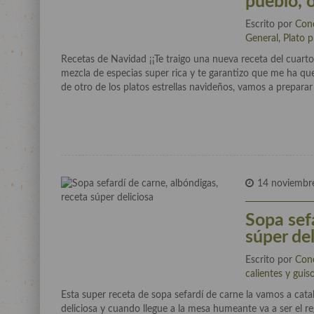
pueblo, 
Escrito por
Con
General
,
Plato p
Recetas de Navidad ¡¡Te traigo una nueva receta del cuart
mezcla de especias super rica y te garantizo que me ha q
de otro de los platos estrellas navideños, vamos a preparar
14 noviembr
Sopa sef
súper del
Escrito por
Con
calientes y guis
Esta super receta de sopa sefardí de carne la vamos a cata
deliciosa y cuando llegue a la mesa humeante va a ser el 