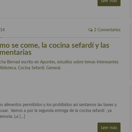
Leer más
014
2 Comentarios
mo se come, la cocina sefardí y las
imentarias
cha Bernad
escrito en
Apuntes, estudios sobre temas interesantes
Biblioteca
,
Cocina Sefardí
,
General
.
 alimentos permitidos y los prohibidos así sentamos las bases y
ar. Vamos a por la segunda entrega de la cocina sefardí , ya
emoria. La […]
Leer más