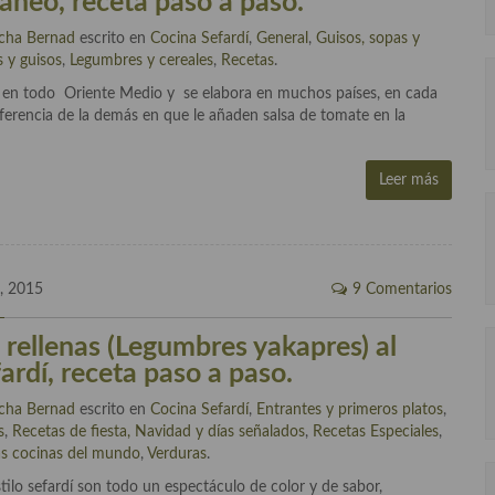
áneo, receta paso a paso.
cha Bernad
escrito en
Cocina Sefardí
,
General
,
Guisos, sopas y
s y guisos
,
Legumbres y cereales
,
Recetas
.
a en todo Oriente Medio y se elabora en muchos países, en cada
iferencia de la demás en que le añaden salsa de tomate en la
Leer más
, 2015
9 Comentarios
 rellenas (Legumbres yakapres) al
fardí, receta paso a paso.
cha Bernad
escrito en
Cocina Sefardí
,
Entrantes y primeros platos
,
s
,
Recetas de fiesta, Navidad y días señalados
,
Recetas Especiales
,
as cocinas del mundo
,
Verduras
.
tilo sefardí son todo un espectáculo de color y de sabor,