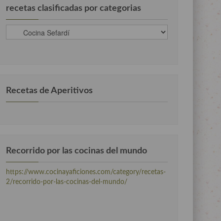
recetas clasificadas por categorias
recetas
clasificadas
por
categorias
Recetas de Aperitivos
Recorrido por las cocinas del mundo
https://www.cocinayaficiones.com/category/recetas-
2/recorrido-por-las-cocinas-del-mundo/