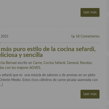
Leer más
, 2021
18 Comentarios
más puro estilo de la cocina sefardí,
liciosa y sencilla
cha Bernad
escrito en
Carne
,
Cocina Sefardí
,
General
,
Recetas
,
das con los mejores AOVES
.
na sefardí que es una mezcla de sabores y de aromas en un plato
Oriente Medio. Estos ricos cilindros de carne picada sazonada con
…]
Leer más