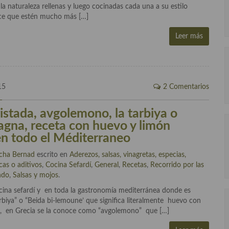
la naturaleza rellenas y luego cocinadas cada una a su estilo
hace que estén mucho más […]
Leer más
15
2 Comentarios
istada, avgolemono, la tarbiya o
agna, receta con huevo y limón
n todo el Méditerraneo
cha Bernad
escrito en
Aderezos, salsas, vinagretas, especias,
cas o aditivos
,
Cocina Sefardí
,
General
,
Recetas
,
Recorrido por las
ndo
,
Salsas y mojos
.
cina sefardí y en toda la gastronomía mediterránea donde es
rbiya” o “Beida bi-lemoune’ que significa literalmente huevo con
do, en Grecia se la conoce como “avgolemono” que […]