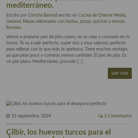
mediterráneo.
Plato principal
Escrito por
Concha Bernad
escrito en
Cocina de Oriente Medio
,
General
,
Masas elaboradas con harina, pizzas, quiches y demás
,
Aves
Recetas
.
Carne
Vamos a preparar pan de pita casero, en tu casa y cocinado en tu
horno. Te va a salir perfecto, super rico y muy sabroso perfecto
Pescado y Marisco
para rellenar con lo que más te apetezca. Tiene muchas ventajas,
ya que pesa poco y comerás menos cantidad. El pan de pita: Es
Postres y dulces
un pan plano Mediterráneo, procede […]
Leer más
Postres con frutas
Quesos, recetas
Salazones y encurtidos
Recetas Especiales
22 septiembre, 2024
3 Comentarios
Recetas de Cuaresma
Çilbir, los huevos turcos para el
Recetas maridadas con los mejores AOVES