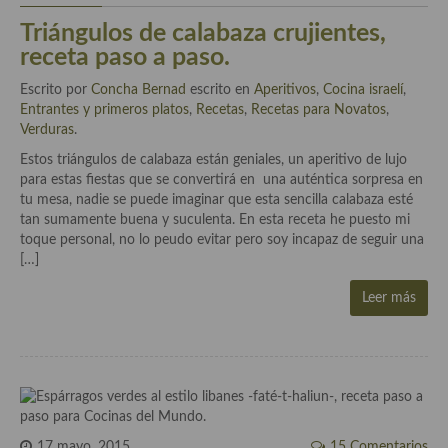
Triángulos de calabaza crujientes,
Cocina Andaluza
receta paso a paso.
Cocina Aragonesa
Escrito por
Concha Bernad
escrito en
Aperitivos
,
Cocina israelí
,
Entrantes y primeros platos
,
Recetas
,
Recetas para Novatos
,
Cocina Asturiana
Verduras
.
Cocina Balear
Estos triángulos de calabaza están geniales, un aperitivo de lujo
para estas fiestas que se convertirá en una auténtica sorpresa en
Cocina Canaria
tu mesa, nadie se puede imaginar que esta sencilla calabaza esté
tan sumamente buena y suculenta. En esta receta he puesto mi
Cocina Castellana
toque personal, no lo peudo evitar pero soy incapaz de seguir una
[…]
Cocina Castilla – La Mancha
Leer más
Cocina Catalana
Cocina Extremeña
Cocina Gallega
Cocina Madrileña
17 mayo, 2015
15 Comentarios