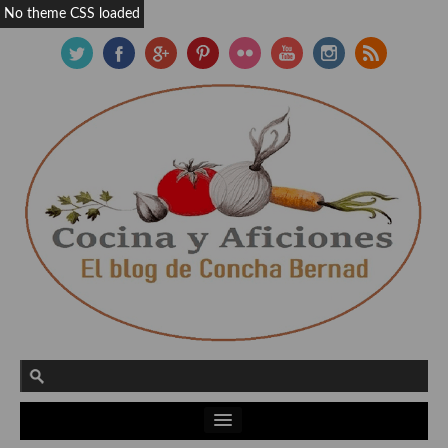
No theme CSS loaded