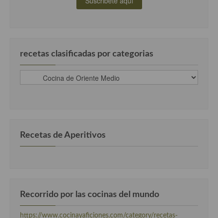
recetas clasificadas por categorias
recetas
clasificadas
por
categorias
Recetas de Aperitivos
Recorrido por las cocinas del mundo
https://www.cocinayaficiones.com/category/recetas-