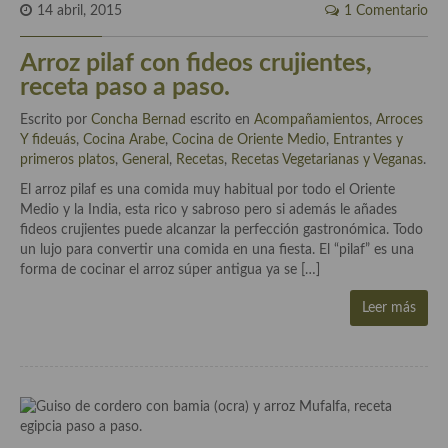
14 abril, 2015
1 Comentario
Cocina Danesa
Arroz pilaf con fideos crujientes,
Cocina de la Republica Checa
receta paso a paso.
Cocina de Polonia
Escrito por
Concha Bernad
escrito en
Acompañamientos
,
Arroces
Y fideuás
,
Cocina Arabe
,
Cocina de Oriente Medio
,
Entrantes y
Cocina de Ucrania
primeros platos
,
General
,
Recetas
,
Recetas Vegetarianas y Veganas
.
Cocina Eslovena
El arroz pilaf es una comida muy habitual por todo el Oriente
Medio y la India, esta rico y sabroso pero si además le añades
Cocina Francesa
fideos crujientes puede alcanzar la perfección gastronómica. Todo
un lujo para convertir una comida en una fiesta. El “pilaf” es una
Cocina Griega
forma de cocinar el arroz súper antigua ya se […]
Cocina Holandesa
Leer más
Cocina Hungara
Cocina Irlanda
Cocina Italiana