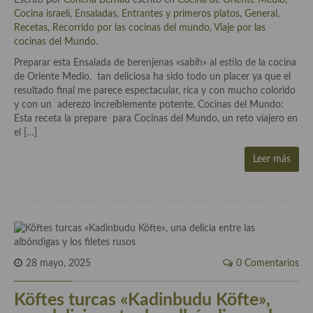
Aderezos, salsas, vinagretas, especias, hierbas aromáticas o
Cocina israelí
,
Ensaladas
,
Entrantes y primeros platos
,
General
,
aditivos
Recetas
,
Recorrido por las cocinas del mundo
,
Viaje por las
cocinas del Mundo
.
Especias, mezclas de especias
Preparar esta Ensalada de berenjenas «sabih» al estilo de la cocina
de Oriente Medio, tan deliciosa ha sido todo un placer ya que el
Hierbas aromáticas
resultado final me parece espectacular, rica y con mucho colorido
y con un aderezo increíblemente potente. Cocinas del Mundo:
Aceites
Esta receta la prepare para Cocinas del Mundo, un reto viajero en
el […]
Mojos y pastas
Leer más
Sales y polvos
Salsas y mojos
Adobos
Aperitivos
28 mayo, 2025
0 Comentarios
Bebidas
Köftes turcas «Kadinbudu Köfte»,
Bocadillos, hamburguesas, sándwich, emparedados, tostas y