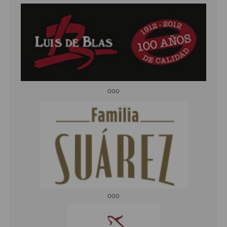
ooo
ooo