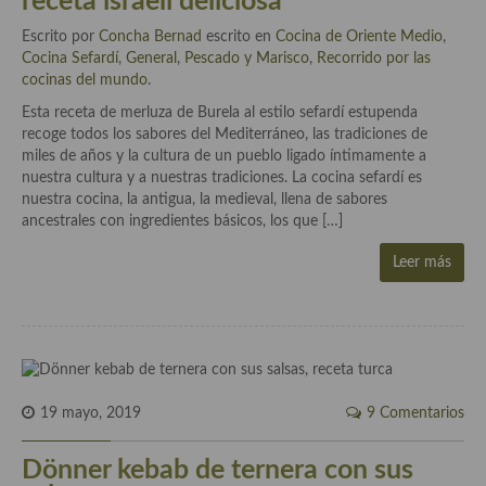
receta israelí deliciosa
Cocina Azerí (Azerbaiyán)
Escrito por
Concha Bernad
escrito en
Cocina de Oriente Medio
,
Cocina Sefardí
,
General
,
Pescado y Marisco
,
Recorrido por las
Cocina de Egipto
cocinas del mundo
.
Cocina de Tunez
Esta receta de merluza de Burela al estilo sefardí estupenda
recoge todos los sabores del Mediterráneo, las tradiciones de
Cocina Oriental
miles de años y la cultura de un pueblo ligado íntimamente a
nuestra cultura y a nuestras tradiciones. La cocina sefardí es
Cocina Tailandesa
nuestra cocina, la antigua, la medieval, llena de sabores
ancestrales con ingredientes básicos, los que […]
Cocina Japonesa
Leer más
Cocina Vietnamita
Cocina camboyana
Cocina Coreana
Cocina HIndú
19 mayo, 2019
9 Comentarios
Cocina China
Dönner kebab de ternera con sus