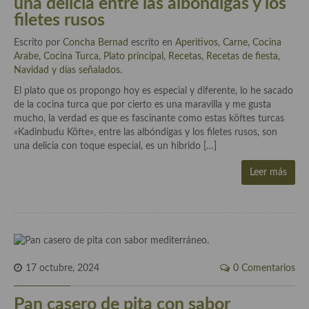
una delicia entre las albóndigas y los
demás
filetes rusos
Entrantes y primeros platos
Escrito por
Concha Bernad
escrito en
Aperitivos
,
Carne
,
Cocina
Arabe
,
Cocina Turca
,
Plato principal
,
Recetas
,
Recetas de fiesta,
Ensaladas
Navidad y días señalados
.
Entrantes
El plato que os propongo hoy es especial y diferente, lo he sacado
de la cocina turca que por cierto es una maravilla y me gusta
Gazpachos, salmorejos, sopas y cremas frías
mucho, la verdad es que es fascinante como estas köftes turcas
«Kadinbudu Köfte», entre las albóndigas y los filetes rusos, son
Quínoa
una delicia con toque especial, es un hibrido […]
Pasta
Leer más
Arroces Y fideuás
Legumbres y cereales
Cuscús
17 octubre, 2024
0 Comentarios
Huevos
Pan casero de pita con sabor
Masas elaboradas con harina, pizzas, quiches y demás