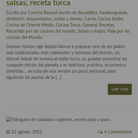
salsas, receta turca
Cocina del Pacifico
Escrito por
Concha Bernad
escrito en
Bocadillos, hamburguesas,
Cocina filipina
sándwich, emparedados, tostas y demás
,
Carne
,
Cocina Arabe
,
Cocina de Oriente Medio
,
Cocina Turca
,
General
,
Recetas
,
Cocina de Hawái
Recorrido por las cocinas del mundo
,
Salsas y mojos
,
Viaje por las
cocinas del Mundo
.
Cocina de Madagascar
Donner türkiye sığır kebabı Vamos a preparar uno de los platos
Cocina Africana
más tradicionales, más celebrados y famosos del mundo, un
dönner kebab de ternera al estilo turco. Lo puedes encontrar en
Cocina Sudafrinaca
cualquier rincón del planeta y es delicioso, práctico, económico,
divertido… se trata de una versión un poco personal, pero
Cocina del Congo
siguiendo las pautas de la […]
Cocina Sefardí
Leer más
Cocina Yoshoku
Cocina callejera
Cocina fusión
22 agosto, 2015
4 Comentarios
Cocinas de España