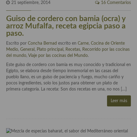
21 septiembre, 2014
16 Comentarios
Cocina Luxemburgo
Cocina Polaca
Guiso de cordero con bamia (ocra) y
arroz Mufalfa, receta egipcia paso a
Cocina portuguesa
paso.
Cocina Rusa
Escrito por
Concha Bernad
escrito en
Carne
,
Cocina de Oriente
Medio
,
General
,
Plato principal
,
Recetas
,
Recorrido por las cocinas
Cocina Sueca
del mundo
,
Viaje por las cocinas del Mundo
.
Este guiso de cordero con bamia es muy conocido y tradicional en
Cocina Suiza
Egipto, se elabora desde tiempo inmemorial en las casas del
pueblo llano, es un guiso de paciencia y fuego, mucho cariño y
Cocina Turca
pocos ingredientes, solo los justos para obtener un plato de
primera categoría. La receta: Son dos recetas en una, no nos […]
Leer más