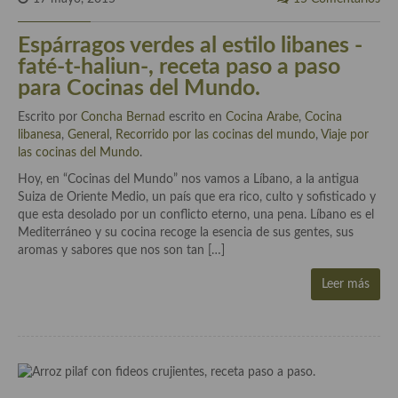
Cocina Murciana
Espárragos verdes al estilo libanes -
faté-t-haliun-, receta paso a paso
Cocina Navarra
para Cocinas del Mundo.
Cocina Riojana
Escrito por
Concha Bernad
escrito en
Cocina Arabe
,
Cocina
Cocina Valenciana
libanesa
,
General
,
Recorrido por las cocinas del mundo
,
Viaje por
las cocinas del Mundo
.
Cocina Vasca
Hoy, en “Cocinas del Mundo” nos vamos a Líbano, a la antigua
Suiza de Oriente Medio, un país que era rico, culto y sofisticado y
Cocina Europea
que esta desolado por un conflicto eterno, una pena. Líbano es el
Mediterráneo y su cocina recoge la esencia de sus gentes, sus
Cocina Alemana
aromas y sabores que nos son tan […]
Cocina Austriaca
Leer más
Cocina Belga
Cocina Britanica
Cocina Bulgara