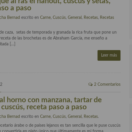
ue al ras el hanout, cuscús y setas,
aso a paso
cha Bernad
escrito en
Carne
,
Cuscús
,
General
,
Recetas
,
Recetas
de caza, setas de temporada y granada la rica fruta que pone un
a receta de las brochetas es de Abraham García, me enseño a
itada […]
Leer más
12
2 Comentarios
al horno con manzana, tartar de
 cuscús, receta paso a paso
cha Bernad
escrito en
Carne
,
Cuscús
,
General
,
Recetas
.
cetario árabe o de países lejanos es tan sencilla que le puse cuscús
y convertirla en plato único que últimamente es mi forma