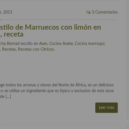
e, 2011
3 Comentarios
 estilo de Marruecos con limón en
, receta
cha Bernad
escrito en
Aves
,
Cocina Arabe
,
Cocina marroquí
,
l
,
Recetas
,
Recetas con Citricos
.
ge todos los aromas y olores del Norte de África, es un delicioso
 se utiliza un ingrediente que es típico y exclusivo de esta zona
 de […]
Leer más