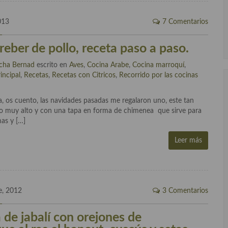
013
7 Comentarios
reber de pollo, receta paso a paso.
cha Bernad
escrito en
Aves
,
Cocina Arabe
,
Cocina marroquí
,
incipal
,
Recetas
,
Recetas con Citricos
,
Recorrido por las cocinas
ia, os cuento, las navidades pasadas me regalaron uno, este tan
, no muy alto y con una tapa en forma de chimenea que sirve para
mas y […]
Leer más
e, 2012
3 Comentarios
 de jabalí con orejones de