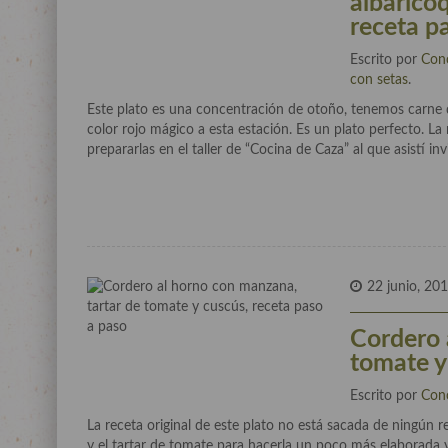
albaricoq
receta p
Escrito por
Con
con setas
.
Este plato es una concentración de otoño, tenemos carne 
color rojo mágico a esta estación. Es un plato perfecto. L
prepararlas en el taller de “Cocina de Caza” al que asistí inv
22 junio, 20
Cordero 
tomate y
Escrito por
Con
La receta original de este plato no está sacada de ningún re
y el tartar de tomate para hacerla un poco más elaborada 