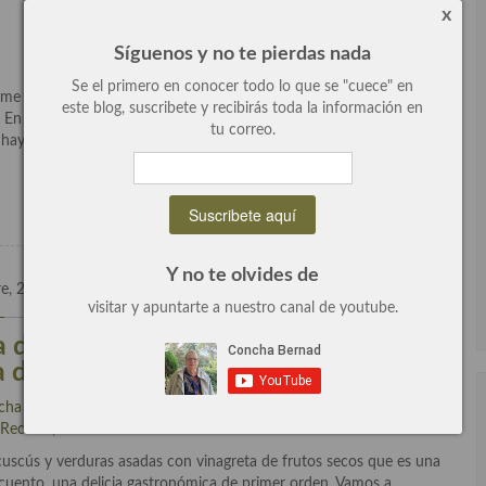
x
Síguenos y no te pierdas nada
Se el primero en conocer todo lo que se "cuece" en
 me parece un lujo gastronómico, un platazo veggie que es una
este blog, suscribete y recibirás toda la información en
o. En resumen, es una comida sencilla pero brutal. Además, es fácil
tu correo.
 hay que picar mucho. […]
Leer más
Y no te olvides de
re, 2024
2 Comentarios
visitar y apuntarte a nuestro canal de youtube.
 de cuscús y verduras asadas con
a de frutos secos
cha Bernad
escrito en
Cuscús
,
Ensaladas
,
Entrantes y primeros
,
Recetas
,
Verduras
.
uscús y verduras asadas con vinagreta de frutos secos que es una
te cuento, una delicia gastronómica de primer orden. Vamos a