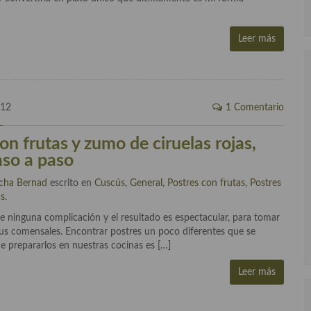
Leer más
012
1 Comentario
n frutas y zumo de ciruelas rojas,
aso a paso
cha Bernad
escrito en
Cuscús
,
General
,
Postres con frutas
,
Postres
as
.
ne ninguna complicación y el resultado es espectacular, para tomar
tus comensales. Encontrar postres un poco diferentes que se
de prepararlos en nuestras cocinas es […]
Leer más