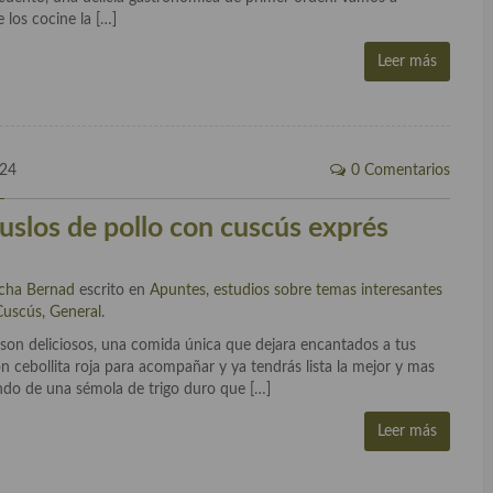
los cocine la […]
Leer más
024
0 Comentarios
slos de pollo con cuscús exprés
cha Bernad
escrito en
Apuntes, estudios sobre temas interesantes
Cuscús
,
General
.
son deliciosos, una comida única que dejara encantados a tus
n cebollita roja para acompañar y ya tendrás lista la mejor y mas
ndo de una sémola de trigo duro que […]
Leer más