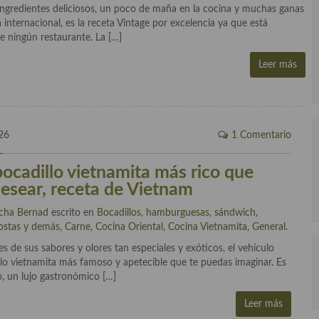
 ingredientes deliciosos, un poco de maña en la cocina y muchas ganas
internacional, es la receta Vintage por excelencia ya que está
e ningún restaurante. La […]
Leer más
26
1 Comentario
bocadillo vietnamita más rico que
esear, receta de Vietnam
cha Bernad
escrito en
Bocadillos, hamburguesas, sándwich,
ostas y demás
,
Carne
,
Cocina Oriental
,
Cocina Vietnamita
,
General
.
es de sus sabores y olores tan especiales y exóticos, el vehículo
illo vietnamita más famoso y apetecible que te puedas imaginar. Es
o, un lujo gastronómico […]
Leer más