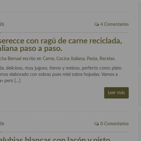
26
4 Comentarios
serecce con ragú de carne reciclada,
aliana paso a paso.
cha Bernad
escrito en
Carne
,
Cocina Italiana
,
Pasta
,
Recetas
.
da, delicioso, muy jugoso, tierno y meloso, perfecto como plato
hemos elaborado con sobras pues miel sobre hojuelas. Vamos a
a» pero […]
Leer más
26
0 Comentarios
lubias blancas con lacón y pisto,