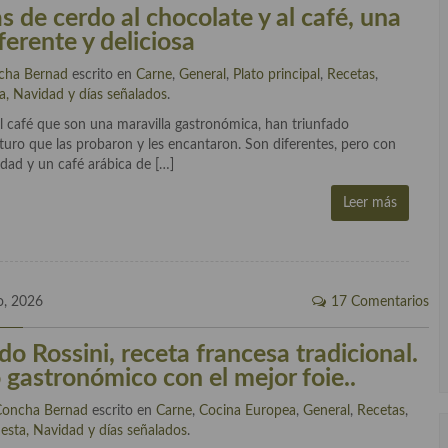
as de cerdo al chocolate y al café, una
ferente y deliciosa
cha Bernad
escrito en
Carne
,
General
,
Plato principal
,
Recetas
,
ta, Navidad y días señalados
.
al café que son una maravilla gastronómica, han triunfado
turo que las probaron y les encantaron. Son diferentes, pero con
dad y un café arábica de […]
Leer más
o, 2026
17 Comentarios
o Rossini, receta francesa tradicional.
 gastronómico con el mejor foie..
Concha Bernad
escrito en
Carne
,
Cocina Europea
,
General
,
Recetas
,
iesta, Navidad y días señalados
.