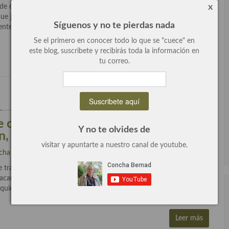
x
 de café y pétalos rosas, lo vamos a cocinar de una manera
que juntos van a formar una armonía culinaria de primer grado.
Síguenos y no te pierdas nada
tes de mi solomillo ibérico El […]
Se el primero en conocer todo lo que se "cuece" en
Leer más
este blog, suscribete y recibirás toda la información en
tu correo.
6
0 Comentarios
de cordero salteados con pimientos al
Y no te olvides de
n, un plato sencillo y delicioso
visitar y apuntarte a nuestro canal de youtube.
cha Bernad
escrito en
Carne
,
General
,
Plato principal
.
e trata de unos deliciosos filetes de cordero salteados con
macarrones gigantones muy crujientes cocinados de una manera
 quienes buscan ingredientes de alta calidad, como nosotros que
Leer más