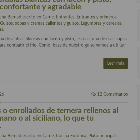
econfortante y agradable
cha Bernad
escrito en
Carne
,
Entrantes
,
Entrantes y primeros
,
Guisos, sopas y cremas calientes y guisos
,
Legumbres y cereales
,
as
.
a de alubias blancas con lacón y pisto, es rica, una de esas sopas
ara combatir el frío. Como base de nuestro guiso vamos a utilizar
Leer más
26
12 Comentarios
s o enrollados de ternera rellenos al
mano o al siciliano, lo que tu
.
cha Bernad
escrito en
Carne
,
Cocina Europea
,
Plato principal
.