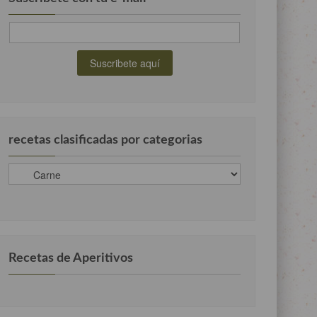
recetas clasificadas por categorias
recetas
clasificadas
por
categorias
Recetas de Aperitivos