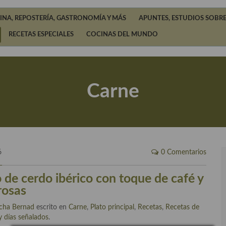
INA, REPOSTERÍA, GASTRONOMÍA Y MÁS
APUNTES, ESTUDIOS SOBRE
RECETAS ESPECIALES
COCINAS DEL MUNDO
Carne
6
0 Comentarios
o de cerdo ibérico con toque de café y
 rosas
cha Bernad
escrito en
Carne
,
Plato principal
,
Recetas
,
Recetas de
y días señalados
.