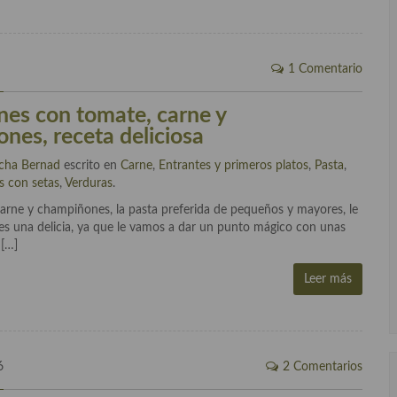
6
1 Comentario
es con tomate, carne y
nes, receta deliciosa
cha Bernad
escrito en
Carne
,
Entrantes y primeros platos
,
Pasta
,
s con setas
,
Verduras
.
rne y champiñones, la pasta preferida de pequeños y mayores, le
es una delicia, ya que le vamos a dar un punto mágico con unas
 […]
Leer más
6
2 Comentarios