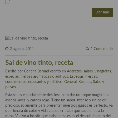
Cocina del Pacifico
[…]
Cocina filipina
Leer más
Cocina de Hawái
Cocina de Madagascar
Cocina Africana
2 agosto, 2011
1 Comentario
Cocina Sudafrinaca
Sal de vino tinto, receta
Cocina del Congo
Escrito por
Concha Bernad
escrito en
Aderezos, salsas, vinagretas,
Cocina Sefardí
especias, hierbas aromáticas o aditivos
,
Especias, hierbas,
condimentos, espesantes y aditivos
,
General
,
Recetas
,
Sales y
Cocina Yoshoku
polvos
.
Esta sal es especialmente deliciosa para dar un toque magistral a
Cocina callejera
asados, aves y carnes rojas. Tiene un sabor intenso y un color
precioso, solamente para presentar nuestros guisos es perfecto, ya
Cocina fusión
que llenará de color y vida cualquier plato que saquemos a la
mesa. Vuelvo a insistir que elaborar sales es el descubrimiento del
Cocinas de España