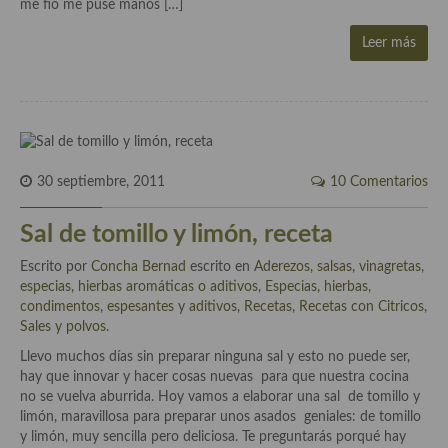
me fío me puse manos […]
Cocina Azerí (Azerbaiyán)
Leer más
Cocina de Egipto
Cocina de Tunez
Cocina Oriental
Cocina Tailandesa
30 septiembre, 2011
10 Comentarios
Cocina Japonesa
Sal de tomillo y limón, receta
Cocina Vietnamita
Escrito por
Concha Bernad
escrito en
Aderezos, salsas, vinagretas,
especias, hierbas aromáticas o aditivos
,
Especias, hierbas,
Cocina camboyana
condimentos, espesantes y aditivos
,
Recetas
,
Recetas con Citricos
,
Sales y polvos
.
Cocina Coreana
Llevo muchos días sin preparar ninguna sal y esto no puede ser,
Cocina HIndú
hay que innovar y hacer cosas nuevas para que nuestra cocina
no se vuelva aburrida. Hoy vamos a elaborar una sal de tomillo y
Cocina China
limón, maravillosa para preparar unos asados geniales: de tomillo
y limón, muy sencilla pero deliciosa. Te preguntarás porqué hay