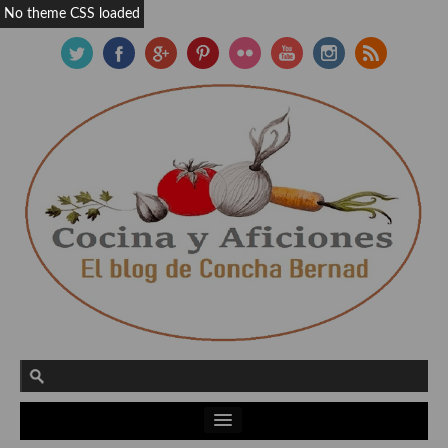
No theme CSS loaded