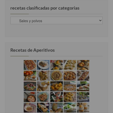
recetas clasificadas por categorias
recetas
clasificadas
por
categorias
Recetas de Aperitivos