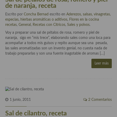
Cocina Luxemburgo
de naranja, receta
Escrito por
Cocina Polaca
Concha Bernad
escrito en
Aderezos, salsas, vinagretas,
especias, hierbas aromáticas o aditivos
,
Flores en la cocina
recetas
Cocina portuguesa
,
General
,
Recetas con Citricos
,
Sales y polvos
.
Voy a preparar una sal de pétalos de rosa, romero y piel de
Cocina Rusa
naranja, sigo en “mis trece”, elaborando sales como una loca para
acompañar a todos mis guisos y repito aunque sea una pesada,
Cocina Sueca
las sales aromatizadas son un invento genial, no cuesta nada de
trabajo prepararlas y son una fuente inagotable de aromas […]
Cocina Suiza
Leer más
Cocina Turca
1 junio, 2011
2 Comentarios
Sal de cilantro, receta