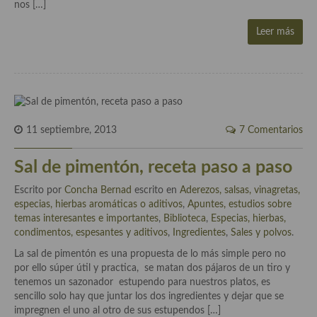
nos […]
demás
Leer más
Entrantes y primeros platos
Ensaladas
Entrantes
Gazpachos, salmorejos, sopas y cremas frías
11 septiembre, 2013
7 Comentarios
Quínoa
Sal de pimentón, receta paso a paso
Pasta
Escrito por
Concha Bernad
escrito en
Aderezos, salsas, vinagretas,
Arroces Y fideuás
especias, hierbas aromáticas o aditivos
,
Apuntes, estudios sobre
temas interesantes e importantes
,
Biblioteca
,
Especias, hierbas,
Legumbres y cereales
condimentos, espesantes y aditivos
,
Ingredientes
,
Sales y polvos
.
La sal de pimentón es una propuesta de lo más simple pero no
Cuscús
por ello súper útil y practica, se matan dos pájaros de un tiro y
tenemos un sazonador estupendo para nuestros platos, es
Huevos
sencillo solo hay que juntar los dos ingredientes y dejar que se
impregnen el uno al otro de sus estupendos […]
Masas elaboradas con harina, pizzas, quiches y demás