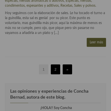
especias, hierbas aromáticas o aditivos
,
Especias, hierbas,
condimentos, espesantes y aditivos
,
Recetas
,
Sales y polvos
.
Hoy seguimos con la elaboración de sales. Le ha tocado el turno a
la guindilla, esta sal es genial por su picor. Este punto es
voluntario, mas guindilla más picor, aquí la máxima de menos es
más no se cumple, pero ojo, que pique pero sin pasarse no
vayamos a añadirla a un plato y […]
Leer más
1
2
»
Las opiniones y experiencias de Concha
Bernad, autora de este blog.
¡HOLA!! Soy Concha