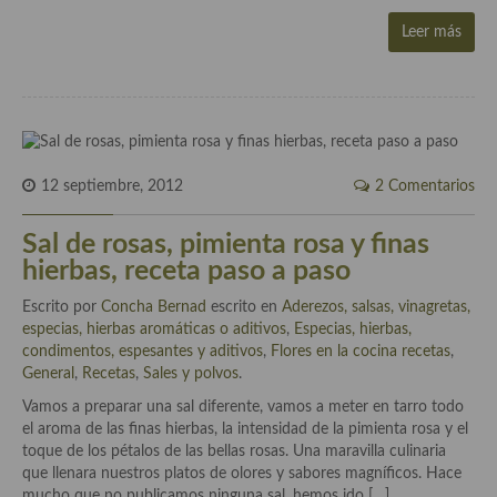
Leer más
Plato principal
Aves
Carne
Pescado y Marisco
12 septiembre, 2012
2 Comentarios
Postres y dulces
Sal de rosas, pimienta rosa y finas
hierbas, receta paso a paso
Postres con frutas
Escrito por
Concha Bernad
escrito en
Aderezos, salsas, vinagretas,
Quesos, recetas
especias, hierbas aromáticas o aditivos
,
Especias, hierbas,
condimentos, espesantes y aditivos
,
Flores en la cocina recetas
,
Salazones y encurtidos
General
,
Recetas
,
Sales y polvos
.
Recetas Especiales
Vamos a preparar una sal diferente, vamos a meter en tarro todo
el aroma de las finas hierbas, la intensidad de la pimienta rosa y el
Recetas de Cuaresma
toque de los pétalos de las bellas rosas. Una maravilla culinaria
que llenara nuestros platos de olores y sabores magníficos. Hace
Recetas maridadas con los mejores AOVES
mucho que no publicamos ninguna sal, hemos ido […]