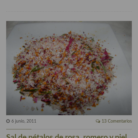
Cocina Danesa
Cocina de la Republica Checa
Cocina de Polonia
Cocina de Ucrania
Cocina Eslovena
Cocina Francesa
Cocina Griega
Cocina Holandesa
Cocina Hungara
Cocina Irlanda
6 junio, 2011
13 Comentarios
Cocina Italiana
Sal de pétalos de rosa, romero y piel