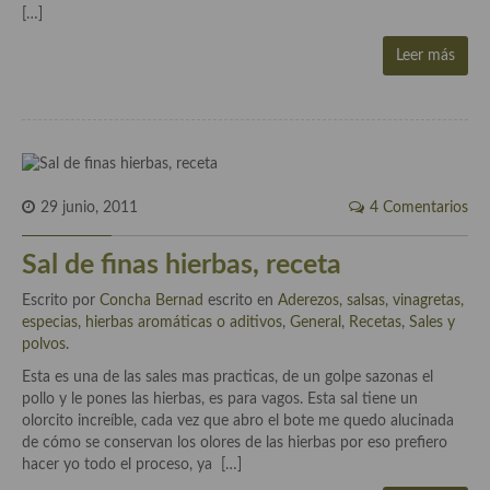
[…]
Cocina Andaluza
Leer más
Cocina Aragonesa
Cocina Asturiana
Cocina Balear
29 junio, 2011
4 Comentarios
Cocina Canaria
Sal de finas hierbas, receta
Cocina Castellana
Escrito por
Concha Bernad
escrito en
Aderezos, salsas, vinagretas,
Cocina Castilla – La Mancha
especias, hierbas aromáticas o aditivos
,
General
,
Recetas
,
Sales y
polvos
.
Cocina Catalana
Esta es una de las sales mas practicas, de un golpe sazonas el
Cocina Extremeña
pollo y le pones las hierbas, es para vagos. Esta sal tiene un
olorcito increíble, cada vez que abro el bote me quedo alucinada
Cocina Gallega
de cómo se conservan los olores de las hierbas por eso prefiero
hacer yo todo el proceso, ya […]
Cocina Madrileña