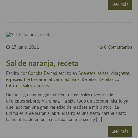
Leer más
Cocina Murciana
Cocina Navarra
Cocina Riojana
Cocina Valenciana
17 junio, 2011
8 Comentarios
Cocina Vasca
Sal de naranja, receta
Cocina Europea
Escrito por
Concha Bernad
escrito en
Aderezos, salsas, vinagretas,
especias, hierbas aromáticas o aditivos
,
Recetas
,
Recetas con
Cocina Alemana
Citricos
,
Sales y polvos
.
Bueno, sigo con mi gran afición a crear sales diversas, de
Cocina Austriaca
diferentes sabores y aromas. Ha sido todo un descubrimiento ya
que aportan una gran variedad de matices a mis platos. La
Cocina Belga
última es la de Naranja, abrir el tarro es una fiesta para el olfato.
La he utilizado en una ensalada con mariscos y […]
Cocina Britanica
Leer más
Cocina Bulgara