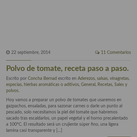
Historia de la gastronomía, platos celebres, cocineros, críticos,
historias culinarias y otras cosas
Origen y evolución de la comida
Protocolo y buenas maneras.
Ocio – restaurantes, bares, tabernas
22 septiembre, 2014
11 Comentarios
Viajes eno-gastro-turísticos
Polvo de tomate, receta paso a paso.
En El Candelero
Escrito por
Concha Bernad
escrito en
Aderezos, salsas, vinagretas,
Las opiniones de la «Cocinera»
especias, hierbas aromáticas o aditivos
,
General
,
Recetas
,
Sales y
polvos
.
Prensa
Hoy vamos a preparar un polvo de tomates que usaremos en
Recetas
gazpachos, ensaladas, para sazonar carnes o darle un punto al
pescado, solo necesitamos la piel del tomate que habremos
Acompañamientos
sacado tras escaldarlos, un papel vegetal y el horno precalentado
a 100ºC. El resultado será un crujiente súper fino, una ligera
Airfryer recetas
lamina casi transparente y […]