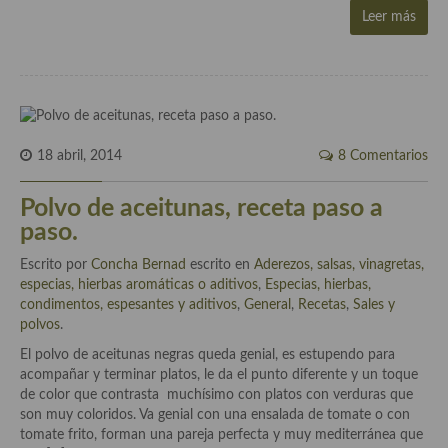
Aderezos, salsas, vinagretas, especias, hierbas aromáticas o
Leer más
aditivos
Especias, mezclas de especias
Hierbas aromáticas
Aceites
18 abril, 2014
8 Comentarios
Mojos y pastas
Polvo de aceitunas, receta paso a
paso.
Sales y polvos
Escrito por
Concha Bernad
escrito en
Aderezos, salsas, vinagretas,
Salsas y mojos
especias, hierbas aromáticas o aditivos
,
Especias, hierbas,
condimentos, espesantes y aditivos
,
General
,
Recetas
,
Sales y
Adobos
polvos
.
El polvo de aceitunas negras queda genial, es estupendo para
Aperitivos
acompañar y terminar platos, le da el punto diferente y un toque
de color que contrasta muchísimo con platos con verduras que
Bebidas
son muy coloridos. Va genial con una ensalada de tomate o con
tomate frito, forman una pareja perfecta y muy mediterránea que
Bocadillos, hamburguesas, sándwich, emparedados, tostas y