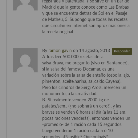
registrada y patentada. Y se sirve en un bar de
Madrid que la gente conoce como Las Brabas
y que se encuentra detras de Sol en el Pasaje
de Matheu, 5. Supongo que todas las recetas
que circulan en Internet son aproximaciones a
la receta original.
By
ramon gavin
on 14 agosto, 2013
Responder
A-Tras leer 500.000 recetas de la
salsa Brava, me pregunto (vivo en Santander),
si la salsa del famoso Docamar, es una
variación sobre la salsa de antaño (cebolla, ajo,
pimentón, aceite,harina, sal,caldo,Cayena).
Pero los cilindros de Sergi Arola, merecen un
monumento, a la creatividad.
B- Si realmente venden 2000 kg de
patatas/sem., (¿no sobrará un cero?), y las
bravas se venden 8 horas al día (a las 11 am,
pocas raciones venderás), entonces venden un
-promedio- de 1 ración cada 15 segundos.
Luego venderán 1 ración cada 5 ó 10
segundos. ¿Plausible? Que opinais?