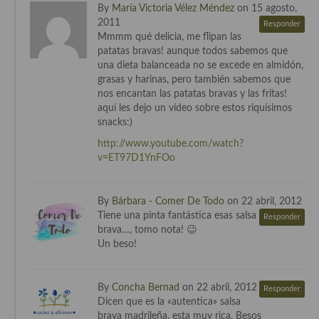
By
María Victoria Vélez Méndez
on 15 agosto,
2011
Responder
Mmmm qué delicia, me flipan las
patatas bravas! aunque todos sabemos que
una dieta balanceada no se excede en almidón,
grasas y harinas, pero también sabemos que
nos encantan las patatas bravas y las fritas!
aquí les dejo un vídeo sobre estos riquísimos
snacks:)
http://www.youtube.com/watch?
v=ET97D1YnFOo
By
Bárbara - Comer De Todo
on 22 abril, 2012
Tiene una pinta fantástica esas salsa
Responder
brava…, tomo nota! 😉
Un beso!
By
Concha Bernad
on 22 abril, 2012
Responder
Dicen que es la «autentica» salsa
brava madrileña, esta muy rica. Besos