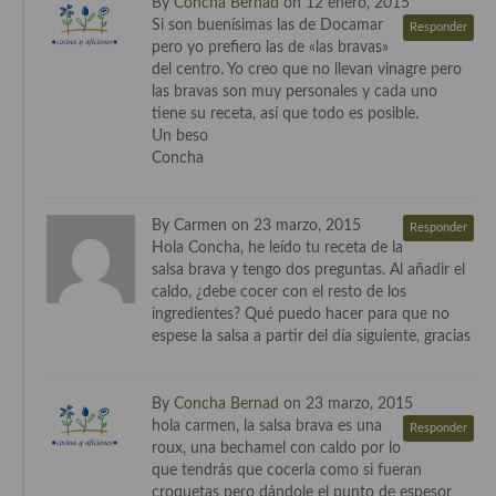
By
Concha Bernad
on 12 enero, 2015
Si son buenísimas las de Docamar
Responder
pero yo prefiero las de «las bravas»
del centro. Yo creo que no llevan vinagre pero
las bravas son muy personales y cada uno
tiene su receta, así que todo es posible.
Un beso
Concha
By Carmen on 23 marzo, 2015
Responder
Hola Concha, he leído tu receta de la
salsa brava y tengo dos preguntas. Al añadir el
caldo, ¿debe cocer con el resto de los
ingredientes? Qué puedo hacer para que no
espese la salsa a partir del día siguiente, gracias
By
Concha Bernad
on 23 marzo, 2015
hola carmen, la salsa brava es una
Responder
roux, una bechamel con caldo por lo
que tendrás que cocerla como si fueran
croquetas pero dándole el punto de espesor