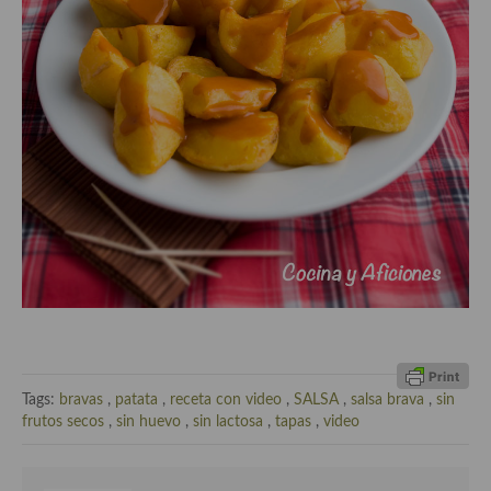
Cocina Murciana
Cocina Navarra
Cocina Riojana
Cocina Valenciana
Cocina Vasca
Cocina Europea
Cocina Alemana
Cocina Austriaca
Cocina Belga
Tags:
bravas
,
patata
,
receta con video
,
SALSA
,
salsa brava
,
sin
frutos secos
,
sin huevo
,
sin lactosa
,
tapas
,
video
Cocina Britanica
Cocina Bulgara