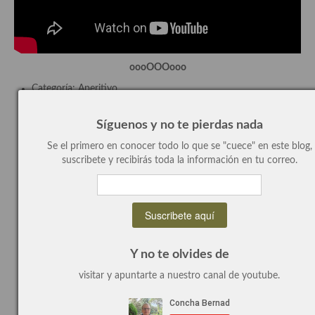
Cocina de Guatemala
Cocina de Nicaragua
oooOOOooo
Cocina Ecuatoriana
Categoría: Aperitivo
Cocina Jamaicana
Estilo: Cocina madrileña
Ingrediente principal: patata
Síguenos y no te pierdas nada
Cocina Mexicana
Tiempo de elaboración: medio
Comensales: 4
Se el primero en conocer todo lo que se "cuece" en este blog,
Cocina peruana
Precio: bajo
suscribete y recibirás toda la información en tu correo.
Dificultad: baja
Cocina de Oriente Medio
Esta receta está cocinada sin huevo, sin lactosa, sin frutos
secos
Cocina israelí
Esta receta es vegetariana y vegana
Cocina libanesa
Y no te olvides de
Cocina Armenia
visitar y apuntarte a nuestro canal de youtube.
¿Cómo cocinar las patatas
Cocina Siria