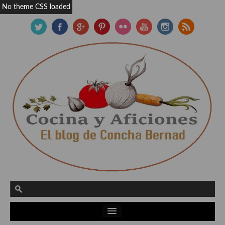
No theme CSS loaded