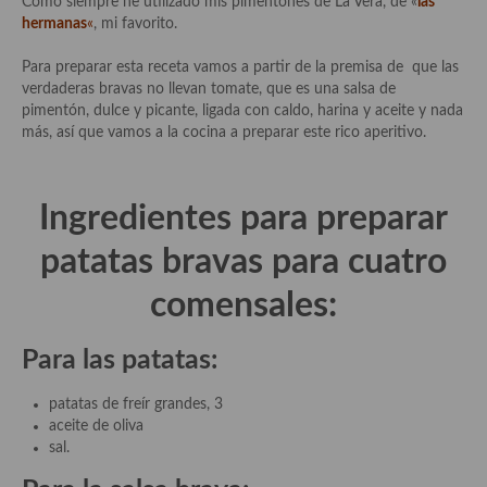
Como siempre he utilizado mis pimentones de La Vera, de «
las
hermanas
«
, mi favorito.
Plato principal
Para preparar esta receta vamos a partir de la premisa de que las
Aves
verdaderas bravas no llevan tomate, que es una salsa de
pimentón, dulce y picante, ligada con caldo, harina y aceite y nada
Carne
más, así que vamos a la cocina a preparar este rico aperitivo.
Pescado y Marisco
Ingredientes para preparar
Postres y dulces
patatas bravas para cuatro
Postres con frutas
comensales:
Quesos, recetas
Salazones y encurtidos
Para las patatas:
Recetas Especiales
patatas de freír grandes, 3
aceite de oliva
Recetas de Cuaresma
sal.
Recetas maridadas con los mejores AOVES