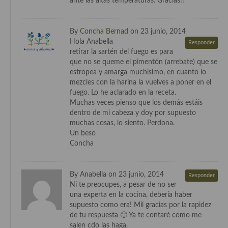
ante las altas temperaturas. Gracias!!
By
Concha Bernad
on 23 junio, 2014
Hola Anabella
Responder
retirar la sartén del fuego es para
que no se queme el pimentón (arrebate) que se
estropea y amarga muchísimo, en cuanto lo
mezcles con la harina la vuelves a poner en el
fuego. Lo he aclarado en la receta.
Muchas veces pienso que los demás estáis
dentro de mi cabeza y doy por supuesto
muchas cosas, lo siento. Perdona.
Un beso
Concha
By Anabella on 23 junio, 2014
Responder
Ni te preocupes, a pesar de no ser
una experta en la cocina, debería haber
supuesto como era! Mil gracias por la rapidez
de tu respuesta 🙂 Ya te contaré como me
salen cdo las haga.