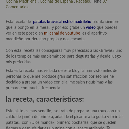
Historia de la gastronomía, platos celebres, cocineros, críticos,
Cocina Madrileña
,
Cocinas de España
,
Recetas
. Tiene
87
historias culinarias y otras cosas
Comentarios
.
Origen y evolución de la comida
Esta receta de
patatas bravas al estilo madrileño
triunfa siempre
que la pongo en la mesa, y por eso grabe un
vídeo
que puedes
Protocolo y buenas maneras.
ver en este post o en
mi canal de youtube
es el aperitivo
madrileño por derecho propio y nos encanta.
Ocio – restaurantes, bares, tabernas
Con esta receta las conseguirás muy parecidas a las «Bravas» uno
Viajes eno-gastro-turísticos
de los templos más emblemáticos para degustarlas y desde luego
mis preferidas.
En El Candelero
Esta es la receta más visitada de este blog, la han visto miles de
Las opiniones de la «Cocinera»
personas lo que me produce gran satisfacción por eso me he
decidido a grabar un vídeo con ella, me salen riquísimas y las
Prensa
preparo con mucha frecuencia.
la receta, características:
Recetas
Acompañamientos
Este plato es muy sencillo, se trata de preparar una roux con un
caldo de jamón de primera, añadirle el picante a tu gusto y freír las
Airfryer recetas
patatas, con «Dios manda», primero pocharlas, que se queden
tiernas y después darles un golpe con el aceite ardiendo. Te