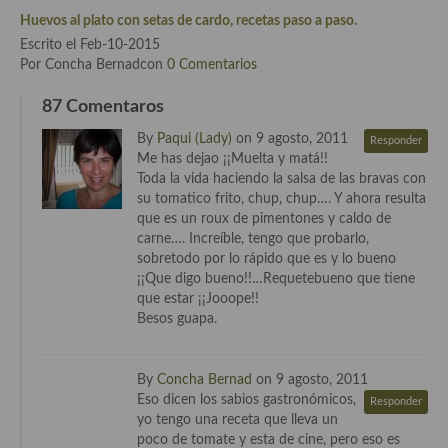
Cocina Luxemburgo
Huevos al plato con setas de cardo, recetas paso a paso.
Escrito el Feb-10-2015
Cocina Polaca
Por Concha Bernadcon
0 Comentarios
Cocina portuguesa
87 Comentaros
Cocina Rusa
By
Paqui (Lady)
on 9 agosto, 2011
Responder
Me has dejao ¡¡Muelta y matá!!
Cocina Sueca
Toda la vida haciendo la salsa de las bravas con
su tomatico frito, chup, chup…. Y ahora resulta
Cocina Suiza
que es un roux de pimentones y caldo de
carne…. Increíble, tengo que probarlo,
Cocina Turca
sobretodo por lo rápido que es y lo bueno
¡¡Que digo bueno!!…Requetebueno que tiene
que estar ¡¡Jooope!!
Besos guapa.
By
Concha Bernad
on 9 agosto, 2011
Eso dicen los sabios gastronómicos,
Responder
yo tengo una receta que lleva un
poco de tomate y esta de cine, pero eso es