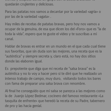
Aderezos, salsas, vinagretas, especias, hierbas aromáticas o
quedarán crujientes y deliciosas.
aditivos
Para las patatas nos vamos a decantar por la variedad «agria» o
por las de la variedad «agata» .
Especias, mezclas de especias
Hay miles de recetas de patatas bravas, pero hoy nos vamos a
Hierbas aromáticas
ocupar de la genuina, de esa que dicen los del «Foro» que es “la de
toda la vida”, espero que te guste el vídeo y te suscribas a mi
Aceites
canal.
Hablar de bravas es entrar en un mundo en el que cada cual tiene
Mojos y pastas
sus favoritas, que sin duda son las mejores, una receta que es la
“auténtica” y siempre secreta y, claro está, no hay dos sitios
Sales y polvos
donde las elaboren igual.
Salsas y mojos
Es prepotente que diga que mi receta de “salsa brava” es la
auténtica y no lo voy a hacer pero si te diré que he realizado un
Adobos
intenso trabajo de campo, muy duro, visitando todos los bares
con fama de preparar una salsa brava con renombre.
Aperitivos
Al final he conseguido que mi salsa se parezca a las mejores como
la de Juanjo López Bedmar, cocinero del famoso restaurante «La
Bebidas
tasquita de enfrente» que heredó la receta de su Padre, tabernero
de pro y las hacía genial.
Bocadillos, hamburguesas, sándwich, emparedados, tostas y