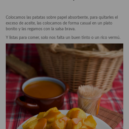
Cocina Andaluza
Colocamos las patatas sobre papel absorbente, para quitarles el
Cocina Aragonesa
exceso de aceite, las colocamos de forma casual en un plato
bonito y las regamos con la salsa brava.
Cocina Asturiana
Y listas para comer, solo nos falta un buen tinto o un rico vermú.
Cocina Balear
Cocina Canaria
Cocina Castellana
Cocina Castilla – La Mancha
Cocina Catalana
Cocina Extremeña
Cocina Gallega
Cocina Madrileña