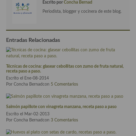
Escrito por
Concha Bernad
Cocina Danesa
Periodista, blogger y cocinera de este blog.
Cocina de la Republica Checa
Cocina de Polonia
Entradas Relacionadas
Cocina de Ucrania
Cocina Eslovena
Técnicas de cocina: glasear cebollitas con zumo de fruta natural,
Cocina Francesa
receta paso a paso.
Escrito el Ene-08-2014
Cocina Griega
Por Concha Bernadcon
5 Comentarios
Cocina Holandesa
Cocina Hungara
Salmón papillote con vinagreta manzana, receta paso a paso
Escrito el Mar-02-2013
Cocina Irlanda
Por Concha Bernadcon
3 Comentarios
Cocina Italiana