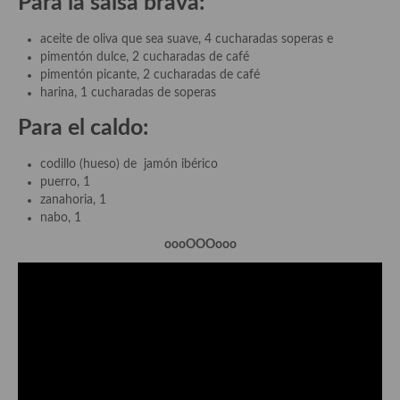
Para la salsa brava:
Recetas de fiesta, Navidad y días señalados
aceite de oliva que sea suave, 4 cucharadas soperas e
pimentón dulce, 2 cucharadas de café
Resumen tematicos de recetas
pimentón picante, 2 cucharadas de café
harina, 1 cucharadas de soperas
Cocinas del mundo
Para el caldo:
Cocina Americana
codillo (hueso) de jamón ibérico
Cocina Argentina
puerro, 1
zanahoria, 1
Cocina Brasileña
nabo, 1
Cocina colombiana
oooOOOooo
Cocina Cajún y Creole
Cocina Venezolana
Cocina Cubana
Cocina de Estados Unidos