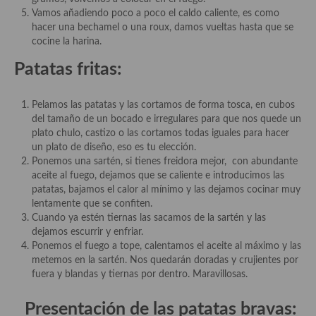
Cocina del Pacifico
Vamos añadiendo poco a poco el caldo caliente, es como
hacer una bechamel o una roux, damos vueltas hasta que se
Cocina filipina
cocine la harina.
Cocina de Hawái
Patatas fritas:
Cocina de Madagascar
Pelamos las patatas y las cortamos de forma tosca, en cubos
Cocina Africana
del tamaño de un bocado e irregulares para que nos quede un
plato chulo, castizo o las cortamos todas iguales para hacer
Cocina Sudafrinaca
un plato de diseño, eso es tu elección.
Ponemos una sartén, si tienes freidora mejor, con abundante
Cocina del Congo
aceite al fuego, dejamos que se caliente e introducimos las
patatas, bajamos el calor al mínimo y las dejamos cocinar muy
Cocina Sefardí
lentamente que se confiten.
Cuando ya estén tiernas las sacamos de la sartén y las
Cocina Yoshoku
dejamos escurrir y enfriar.
Ponemos el fuego a tope, calentamos el aceite al máximo y las
Cocina callejera
metemos en la sartén. Nos quedarán doradas y crujientes por
fuera y blandas y tiernas por dentro. Maravillosas.
Cocina fusión
Presentación de las patatas bravas:
Cocinas de España