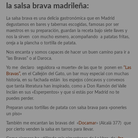
demás
la salsa brava madrileña:
Entrantes y primeros platos
La salsa brava es una delicia gastronómica que en Madrid
degustamos en bares y tabernas escogidas, famosas por ser
Ensaladas
maestros en su preparación, guardan la receta bajo siete llaves y
nos la sirven con mucho esmero, acompañando a patatas fritas,
Entrantes
oreja a la plancha o tortilla de patata.
Gazpachos, salmorejos, sopas y cremas frías
Nos encanta y somos capaces de hacer un buen camino para ir a
“las Bravas” o al Daroca.
Quínoa
Yo me declaro seguidora «a muerte» de las que te ponen en
“Las
Bravas”
,
en el Callejón del Gato, un bar muy especial con muchas
Pasta
historia, en su fachada están los espejos cóncavos y convexos
que tanta literatura han inspirado, como a Don Ramón del Valle
Arroces Y fideuás
Inclán en sus «Esperpentos» y que si estás por Madrid no te
puedes perder.
Legumbres y cereales
Preparan unas tortillas de patata con salsa brava para «ponerles
Cuscús
un piso»
También me encantan las bravas del «
Docamar
» (Alcalá 377) que
Huevos
por cierto venden la salsa en tarros para llevar.
Masas elaboradas con harina, pizzas, quiches y demás