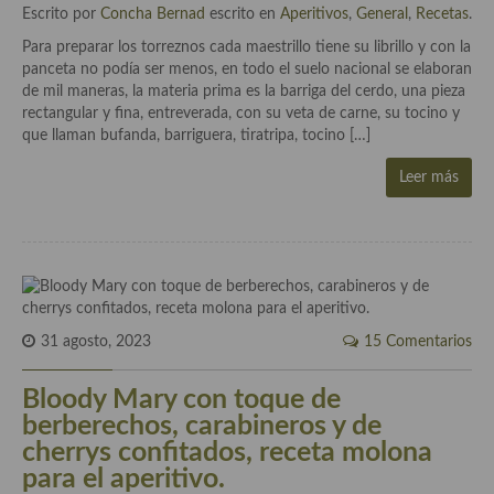
Cocina del Pacifico
Escrito por
Concha Bernad
escrito en
Aperitivos
,
General
,
Recetas
.
Para preparar los torreznos cada maestrillo tiene su librillo y con la
Cocina filipina
panceta no podía ser menos, en todo el suelo nacional se elaboran
de mil maneras, la materia prima es la barriga del cerdo, una pieza
Cocina de Hawái
rectangular y fina, entreverada, con su veta de carne, su tocino y
que llaman bufanda, barriguera, tiratripa, tocino […]
Cocina de Madagascar
Leer más
Cocina Africana
Cocina Sudafrinaca
Cocina del Congo
Cocina Sefardí
31 agosto, 2023
15 Comentarios
Cocina Yoshoku
Bloody Mary con toque de
Cocina callejera
berberechos, carabineros y de
cherrys confitados, receta molona
Cocina fusión
para el aperitivo.
Cocinas de España