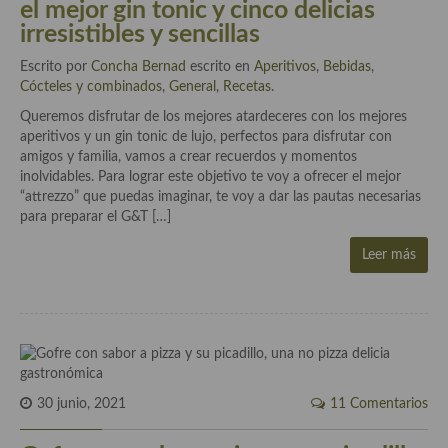
el mejor gin tonic y cinco delicias
Cocina Danesa
irresistibles y sencillas
Cocina de la Republica Checa
Escrito por
Concha Bernad
escrito en
Aperitivos
,
Bebidas
,
Cócteles y combinados
,
General
,
Recetas
.
Cocina de Polonia
Queremos disfrutar de los mejores atardeceres con los mejores
aperitivos y un gin tonic de lujo, perfectos para disfrutar con
Cocina de Ucrania
amigos y familia, vamos a crear recuerdos y momentos
inolvidables. Para lograr este objetivo te voy a ofrecer el mejor
Cocina Eslovena
“attrezzo” que puedas imaginar, te voy a dar las pautas necesarias
para preparar el G&T […]
Cocina Francesa
Leer más
Cocina Griega
Cocina Holandesa
Cocina Hungara
Cocina Irlanda
30 junio, 2021
11 Comentarios
Cocina Italiana