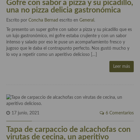
Gofre con sabor a pizza y su picadillo,
Cocina Luxemburgo
una no pizza delicia gastronómica
Cocina Polaca
Escrito por
Concha Bernad
escrito en
General
.
Te presento un super gofre con sabor a pizza y su picadillo que es
Cocina portuguesa
un lujo gastronómico, mi gofre estaba crujiente y con un sabor
intenso y salado por eso le puse un acompañamiento fresco y
Cocina Rusa
jugoso que le daba el contrapunto perfecto. Nos gustó mucho y
lo voy a repetir como un aperitivo delicioso […]
Cocina Sueca
Leer más
Cocina Suiza
Cocina Turca
17 junio, 2021
6 Comentarios
Tapa de carpaccio de alcachofas con
virutas de cecina, un aperitivo