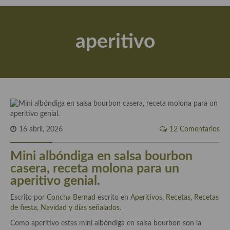
Actualidad y recomendaciones
Libros de cocina, repostería, gastronomía y más
aperitivo
Apuntes, estudios sobre temas interesantes e importantes
Aceite de Oliva Virgen Extra (AOVE)
Recetas maridadas con los mejores AOVES
Flores en la cocina recetas
Técnicas de emplatado
16 abril, 2026
12 Comentarios
El mundo del vino y las bebidas
Mini albóndiga en salsa bourbon
casera, receta molona para un
Tiendas especiales
aperitivo genial.
En la mesa: menaje, vajilla, técnicas de emplatado, decoración
Escrito por
Concha Bernad
escrito en
Aperitivos
,
Recetas
,
Recetas
de fiesta, Navidad y días señalados
.
Especias, hierbas, condimentos, espesantes y aditivos
Como aperitivo estas mini albóndiga en salsa bourbon son la