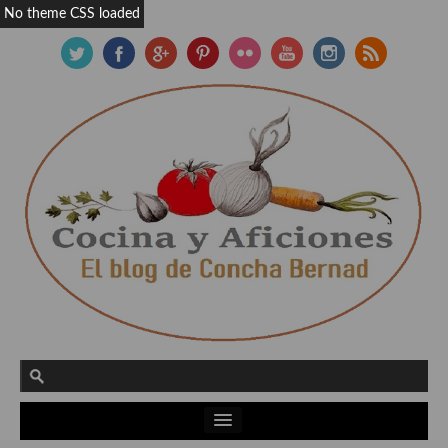
No theme CSS loaded