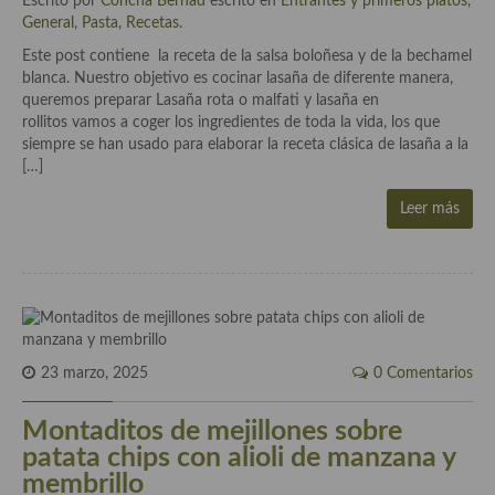
Escrito por
Concha Bernad
escrito en
Entrantes y primeros platos
,
demás
General
,
Pasta
,
Recetas
.
Entrantes y primeros platos
Este post contiene la receta de la salsa boloñesa y de la bechamel
blanca. Nuestro objetivo es cocinar lasaña de diferente manera,
Ensaladas
queremos preparar Lasaña rota o malfati y lasaña en
rollitos vamos a coger los ingredientes de toda la vida, los que
Entrantes
siempre se han usado para elaborar la receta clásica de lasaña a la
[…]
Gazpachos, salmorejos, sopas y cremas frías
Leer más
Quínoa
Pasta
Arroces Y fideuás
Legumbres y cereales
23 marzo, 2025
0 Comentarios
Cuscús
Montaditos de mejillones sobre
Huevos
patata chips con alioli de manzana y
membrillo
Masas elaboradas con harina, pizzas, quiches y demás