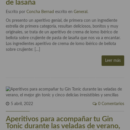
de lasaña
Cocina Murciana
Escrito por
Concha Bernad
escrito en
General
.
Os presento un aperitivo genial, de primera con un ingrediente
Cocina Navarra
estrella de primera categoría, resultan deliciosos, bonitos y muy
originales, se trata de un aperitivo de crema de lomo ibérico de
Cocina Riojana
bellota sobre crujiente de pasta de lasaña que nos va a encantar.
Los ingredientes aperitivo de crema de lomo ibérico de bellota
Cocina Valenciana
sobre crujiente: […]
Cocina Vasca
Leer más
Cocina Europea
Cocina Alemana
Cocina Austriaca
Cocina Belga
5 abril, 2022
0 Comentarios
Cocina Britanica
Aperitivos para acompañar tu Gin
Tonic durante las veladas de verano,
Cocina Bulgara