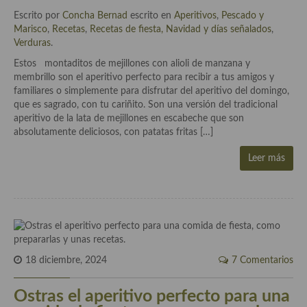
Escrito por
Concha Bernad
escrito en
Aperitivos
,
Pescado y
Plato principal
Marisco
,
Recetas
,
Recetas de fiesta, Navidad y días señalados
,
Verduras
.
Aves
Estos montaditos de mejillones con alioli de manzana y
membrillo son el aperitivo perfecto para recibir a tus amigos y
Carne
familiares o simplemente para disfrutar del aperitivo del domingo,
que es sagrado, con tu cariñito. Son una versión del tradicional
Pescado y Marisco
aperitivo de la lata de mejillones en escabeche que son
absolutamente deliciosos, con patatas fritas […]
Postres y dulces
Leer más
Postres con frutas
Quesos, recetas
Salazones y encurtidos
Recetas Especiales
18 diciembre, 2024
7 Comentarios
Recetas de Cuaresma
Ostras el aperitivo perfecto para una
Recetas maridadas con los mejores AOVES