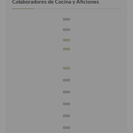
Colaboradores de Cocina y Aficiones
ooo
ooo
ooo
ooo
ooo
ooo
ooo
ooo
ooo
ooo