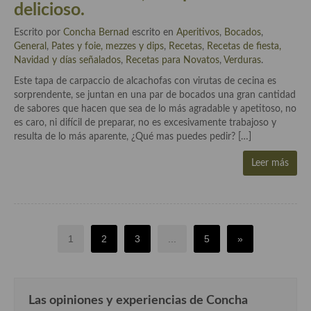
delicioso.
Escrito por
Concha Bernad
escrito en
Aperitivos
,
Bocados
,
General
,
Pates y foie, mezzes y dips
,
Recetas
,
Recetas de fiesta,
Navidad y días señalados
,
Recetas para Novatos
,
Verduras
.
Este tapa de carpaccio de alcachofas con virutas de cecina es
sorprendente, se juntan en una par de bocados una gran cantidad
de sabores que hacen que sea de lo más agradable y apetitoso, no
es caro, ni difícil de preparar, no es excesivamente trabajoso y
resulta de lo más aparente, ¿Qué mas puedes pedir? […]
Leer más
1
2
3
...
5
»
Las opiniones y experiencias de Concha