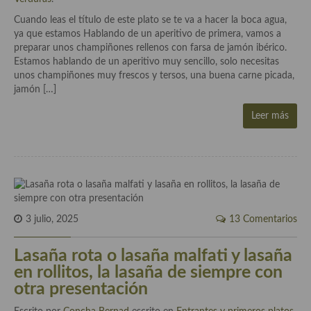
Aderezos, salsas, vinagretas, especias, hierbas aromáticas o
Cuando leas el título de este plato se te va a hacer la boca agua,
aditivos
ya que estamos Hablando de un aperitivo de primera, vamos a
preparar unos champiñones rellenos con farsa de jamón ibérico.
Especias, mezclas de especias
Estamos hablando de un aperitivo muy sencillo, solo necesitas
unos champiñones muy frescos y tersos, una buena carne picada,
Hierbas aromáticas
jamón […]
Aceites
Leer más
Mojos y pastas
Sales y polvos
Salsas y mojos
Adobos
3 julio, 2025
13 Comentarios
Aperitivos
Lasaña rota o lasaña malfati y lasaña
en rollitos, la lasaña de siempre con
Bebidas
otra presentación
Bocadillos, hamburguesas, sándwich, emparedados, tostas y