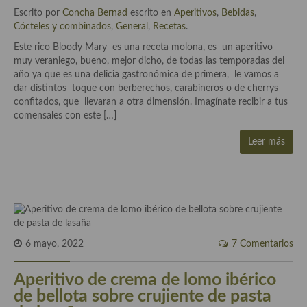
Escrito por
Concha Bernad
escrito en
Aperitivos
,
Bebidas
,
Cócteles y combinados
Cocina Andaluza
,
General
,
Recetas
.
Este rico Bloody Mary es una receta molona, es un aperitivo
Cocina Aragonesa
muy veraniego, bueno, mejor dicho, de todas las temporadas del
año ya que es una delicia gastronómica de primera, le vamos a
Cocina Asturiana
dar distintos toque con berberechos, carabineros o de cherrys
confitados, que llevaran a otra dimensión. Imagínate recibir a tus
Cocina Balear
comensales con este […]
Cocina Canaria
Leer más
Cocina Castellana
Cocina Castilla – La Mancha
Cocina Catalana
6 mayo, 2022
7 Comentarios
Cocina Extremeña
Cocina Gallega
Aperitivo de crema de lomo ibérico
de bellota sobre crujiente de pasta
Cocina Madrileña