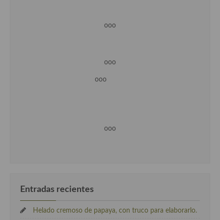
ooo
ooo
ooo
ooo
Entradas recientes
Helado cremoso de papaya, con truco para elaborarlo.