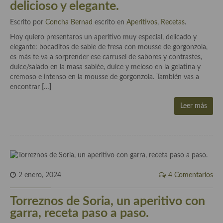
delicioso y elegante.
Cocina Azerí (Azerbaiyán)
Escrito por
Concha Bernad
escrito en
Aperitivos
,
Recetas
.
Cocina de Egipto
Hoy quiero presentaros un aperitivo muy especial, delicado y
elegante: bocaditos de sable de fresa con mousse de gorgonzola,
Cocina de Tunez
es más te va a sorprender ese carrusel de sabores y contrastes,
dulce/salado en la masa sablée, dulce y meloso en la gelatina y
Cocina Oriental
cremoso e intenso en la mousse de gorgonzola. También vas a
encontrar […]
Cocina Tailandesa
Leer más
Cocina Japonesa
Cocina Vietnamita
Cocina camboyana
Cocina Coreana
2 enero, 2024
4 Comentarios
Cocina HIndú
Torreznos de Soria, un aperitivo con
Cocina China
garra, receta paso a paso.