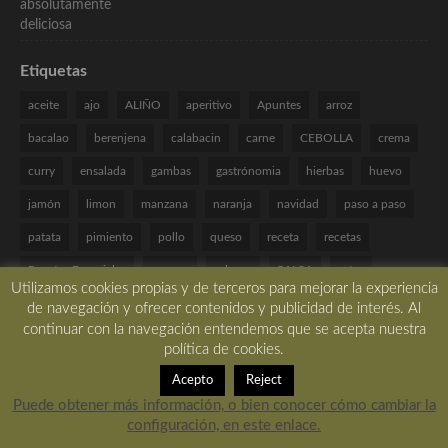
Etiquetas
aceite
ajo
ALIÑO
aperitivo
Apuntes
arroz
bacalao
berenjena
calabacin
carne
CEBOLLA
crema
curry
ensalada
gambas
gastrónomia
hierbas
huevo
jamón
limon
manzana
naranja
navidad
paso a paso
patata
pimiento
pollo
queso
receta
recetas
Recetas Especiales
romero
salmon
SALSA
setas
Utilizamos cookies propias y de terceros para mejorar la experiencia
sin frutos secos
sin gluten
sin huevo
sin lactosa
TARTA
de navegación y ofrecer contenidos y publicidad de interés. Al
continuar con la navegación entendemos que se acepta nuestra
tomate
Técnicas de cocina
verduras
VINAGRETA
yogur
política de cookies.
Acepto
Reject
Puede obtener más información, o bien conocer cómo cambiar la
configuración, en este enlace.
Copyright © 2017 All rights reserved. -
Desarrollado por LBM Diseño Web