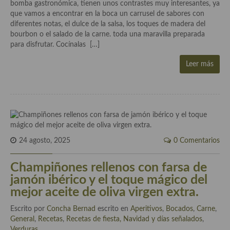
Historia de la gastronomía, platos celebres, cocineros, críticos,
bomba gastronómica, tienen unos contrastes muy interesantes, ya
historias culinarias y otras cosas
que vamos a encontrar en la boca un carrusel de sabores con
diferentes notas, el dulce de la salsa, los toques de madera del
Origen y evolución de la comida
bourbon o el salado de la carne. toda una maravilla preparada
para disfrutar. Cocínalas […]
Protocolo y buenas maneras.
Leer más
Ocio – restaurantes, bares, tabernas
Viajes eno-gastro-turísticos
En El Candelero
Las opiniones de la «Cocinera»
24 agosto, 2025
0 Comentarios
Prensa
Champiñones rellenos con farsa de
Recetas
jamón ibérico y el toque mágico del
mejor aceite de oliva virgen extra.
Acompañamientos
Escrito por
Concha Bernad
escrito en
Aperitivos
,
Bocados
,
Carne
,
Airfryer recetas
General
,
Recetas
,
Recetas de fiesta, Navidad y días señalados
,
Verduras
.