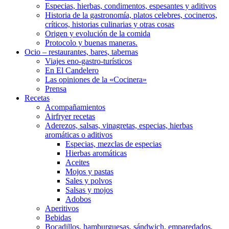
Especias, hierbas, condimentos, espesantes y aditivos
Historia de la gastronomía, platos celebres, cocineros,
críticos, historias culinarias y otras cosas
Origen y evolución de la comida
Protocolo y buenas maneras.
Ocio – restaurantes, bares, tabernas
Viajes eno-gastro-turísticos
En El Candelero
Las opiniones de la «Cocinera»
Prensa
Recetas
Acompañamientos
Airfryer recetas
Aderezos, salsas, vinagretas, especias, hierbas
aromáticas o aditivos
Especias, mezclas de especias
Hierbas aromáticas
Aceites
Mojos y pastas
Sales y polvos
Salsas y mojos
Adobos
Aperitivos
Bebidas
Bocadillos, hamburguesas, sándwich, emparedados,