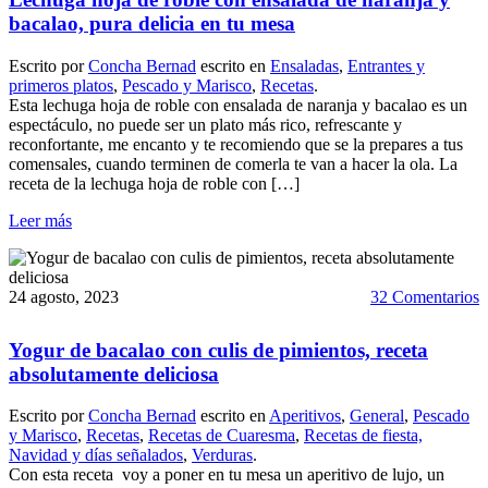
bacalao, pura delicia en tu mesa
Escrito por
Concha Bernad
escrito en
Ensaladas
,
Entrantes y
primeros platos
,
Pescado y Marisco
,
Recetas
.
Esta lechuga hoja de roble con ensalada de naranja y bacalao es un
espectáculo, no puede ser un plato más rico, refrescante y
reconfortante, me encanto y te recomiendo que se la prepares a tus
comensales, cuando terminen de comerla te van a hacer la ola. La
receta de la lechuga hoja de roble con […]
Leer más
24 agosto, 2023
32 Comentarios
Yogur de bacalao con culis de pimientos, receta
absolutamente deliciosa
Escrito por
Concha Bernad
escrito en
Aperitivos
,
General
,
Pescado
y Marisco
,
Recetas
,
Recetas de Cuaresma
,
Recetas de fiesta,
Navidad y días señalados
,
Verduras
.
Con esta receta voy a poner en tu mesa un aperitivo de lujo, un