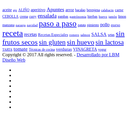
Apuntes
aceite
aperitivo
arroz
carne
ALIÑO
bacalao
berenjena
ajo
calabacin
ensalada
CEBOLLA
crema
gambas
hierbas
limon
curry
gastrónomia
jamón
huevo
paso a paso
pollo
queso
manzana
patata
naranja
navidad
pimiento
receta
sin
recetas
SALSA
Recetas Especiales
setas
salmon
romero
frutos secos
sin gluten
sin huevo
sin lactosa
tomate
verduras
VINAGRETA
TARTA
Técnicas de cocina
yogur
Copyright © 2017 All rights reserved. -
Desarrollado por LBM
Diseño Web