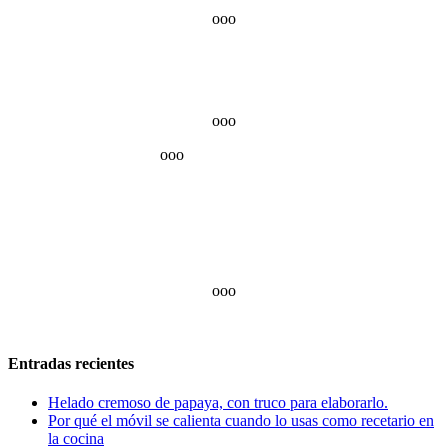
ooo
ooo
ooo
ooo
Entradas recientes
Helado cremoso de papaya, con truco para elaborarlo.
Por qué el móvil se calienta cuando lo usas como recetario en
la cocina