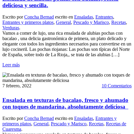
deliciosa y sencilla.
Escrito por
Concha Bernad
escrito en
Ensaladas
,
Entrantes
,
Entrantes y primeros platos
,
General
,
Pescado y Marisco
,
Recetas
,
Verduras
.
Vamos a comer de lujo, una rica ensalada de alubias pochas con
bacalao , una delicia gastronómica de primera, un plato delicado y
elegante con todos los ingredientes necesarios para convertirse en un
lujo cocineril. Las pochas riojanas: Las pochas son típicas del Norte
de España, sobre todo de La Rioja,, se trata de las alubias […]
Leer más
7 febrero, 2022
10 Comentarios
Ensalada en texturas de bacalao, fresco y ahumado
con toques de mandarina, absolutamente deliciosa
Escrito por
Concha Bernad
escrito en
Ensaladas
,
Entrantes y
primeros platos
,
General
,
Pescado y Marisco
,
Recetas
,
Recetas de
Cuaresma
.