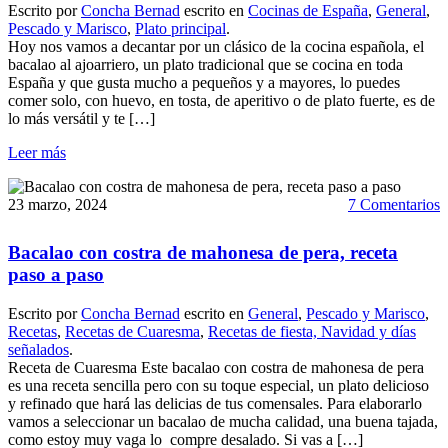
Escrito por
Concha Bernad
escrito en
Cocinas de España
,
General
,
Pescado y Marisco
,
Plato principal
.
Hoy nos vamos a decantar por un clásico de la cocina española, el
bacalao al ajoarriero, un plato tradicional que se cocina en toda
España y que gusta mucho a pequeños y a mayores, lo puedes
comer solo, con huevo, en tosta, de aperitivo o de plato fuerte, es de
lo más versátil y te […]
Leer más
23 marzo, 2024
7 Comentarios
Bacalao con costra de mahonesa de pera, receta
paso a paso
Escrito por
Concha Bernad
escrito en
General
,
Pescado y Marisco
,
Recetas
,
Recetas de Cuaresma
,
Recetas de fiesta, Navidad y días
señalados
.
Receta de Cuaresma Este bacalao con costra de mahonesa de pera
es una receta sencilla pero con su toque especial, un plato delicioso
y refinado que hará las delicias de tus comensales. Para elaborarlo
vamos a seleccionar un bacalao de mucha calidad, una buena tajada,
como estoy muy vaga lo compre desalado. Si vas a […]