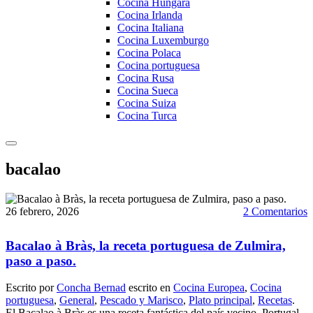
Cocina Hungara
Cocina Irlanda
Cocina Italiana
Cocina Luxemburgo
Cocina Polaca
Cocina portuguesa
Cocina Rusa
Cocina Sueca
Cocina Suiza
Cocina Turca
bacalao
26 febrero, 2026
2 Comentarios
Bacalao à Bràs, la receta portuguesa de Zulmira,
paso a paso.
Escrito por
Concha Bernad
escrito en
Cocina Europea
,
Cocina
portuguesa
,
General
,
Pescado y Marisco
,
Plato principal
,
Recetas
.
El Bacalao à Bràs es una receta fantástica del país vecino, Portugal,