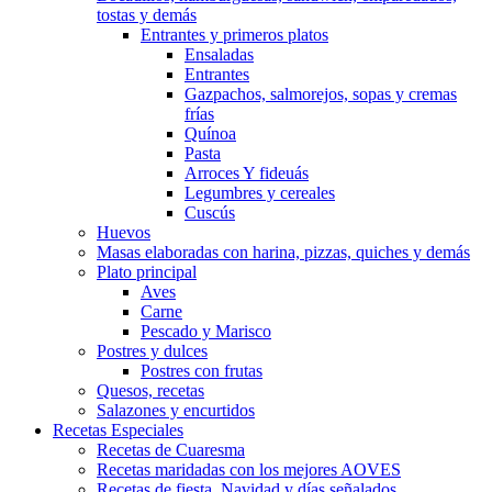
tostas y demás
Entrantes y primeros platos
Ensaladas
Entrantes
Gazpachos, salmorejos, sopas y cremas
frías
Quínoa
Pasta
Arroces Y fideuás
Legumbres y cereales
Cuscús
Huevos
Masas elaboradas con harina, pizzas, quiches y demás
Plato principal
Aves
Carne
Pescado y Marisco
Postres y dulces
Postres con frutas
Quesos, recetas
Salazones y encurtidos
Recetas Especiales
Recetas de Cuaresma
Recetas maridadas con los mejores AOVES
Recetas de fiesta, Navidad y días señalados