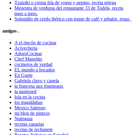
Tzatziki o crema fría de yogur y pepino, receta griega
Menestra de verduras del restaurante 33 de Tudela, receta
paso a paso.
Solomillo de cerdo ibérico con toque de café y pétalos rosas
amigos .
A el rincón de cocinar
Acivecheria
AdoroCocinar
Chef Manolito
cocineros de verdad
EL mundo a bocados
En Guete
Gabriela clavo y canela
la francesa aux fourneaux
la gastrored
lola en la cocina
los tragaldabas
Mexico Sabroso
mi blog de pintxos
Nutriguia
recetas canarias
recetas de rechupete
Recetas Italianas en Español