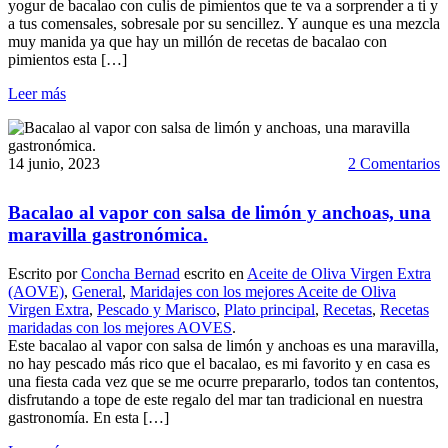
yogur de bacalao con culis de pimientos que te va a sorprender a ti y
a tus comensales, sobresale por su sencillez. Y aunque es una mezcla
muy manida ya que hay un millón de recetas de bacalao con
pimientos esta […]
Leer más
14 junio, 2023
2 Comentarios
Bacalao al vapor con salsa de limón y anchoas, una
maravilla gastronómica.
Escrito por
Concha Bernad
escrito en
Aceite de Oliva Virgen Extra
(AOVE)
,
General
,
Maridajes con los mejores Aceite de Oliva
Virgen Extra
,
Pescado y Marisco
,
Plato principal
,
Recetas
,
Recetas
maridadas con los mejores AOVES
.
Este bacalao al vapor con salsa de limón y anchoas es una maravilla,
no hay pescado más rico que el bacalao, es mi favorito y en casa es
una fiesta cada vez que se me ocurre prepararlo, todos tan contentos,
disfrutando a tope de este regalo del mar tan tradicional en nuestra
gastronomía. En esta […]