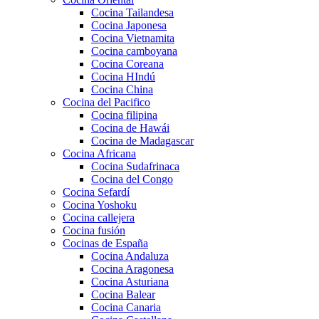
Cocina Tailandesa
Cocina Japonesa
Cocina Vietnamita
Cocina camboyana
Cocina Coreana
Cocina HIndú
Cocina China
Cocina del Pacifico
Cocina filipina
Cocina de Hawái
Cocina de Madagascar
Cocina Africana
Cocina Sudafrinaca
Cocina del Congo
Cocina Sefardí
Cocina Yoshoku
Cocina callejera
Cocina fusión
Cocinas de España
Cocina Andaluza
Cocina Aragonesa
Cocina Asturiana
Cocina Balear
Cocina Canaria