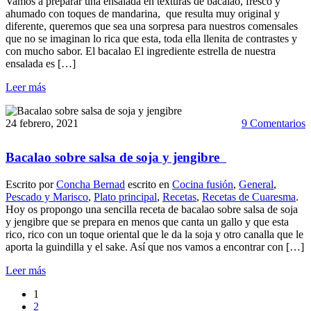
Vamos a preparar una ensalada en texturas de bacalao, fresco y
ahumado con toques de mandarina, que resulta muy original y
diferente, queremos que sea una sorpresa para nuestros comensales
que no se imaginan lo rica que esta, toda ella llenita de contrastes y
con mucho sabor. El bacalao El ingrediente estrella de nuestra
ensalada es […]
Leer más
24 febrero, 2021
9 Comentarios
Bacalao sobre salsa de soja y jengibre
Escrito por
Concha Bernad
escrito en
Cocina fusión
,
General
,
Pescado y Marisco
,
Plato principal
,
Recetas
,
Recetas de Cuaresma
.
Hoy os propongo una sencilla receta de bacalao sobre salsa de soja
y jengibre que se prepara en menos que canta un gallo y que esta
rico, rico con un toque oriental que le da la soja y otro canalla que le
aporta la guindilla y el sake. Así que nos vamos a encontrar con […]
Leer más
1
2