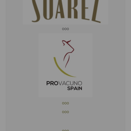
ooo
ooo
ooo