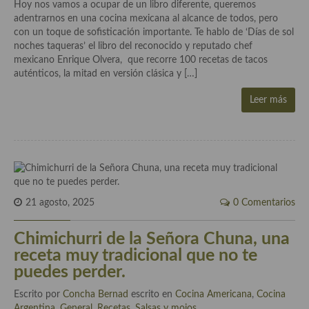
Historia de la gastronomía, platos celebres, cocineros, críticos,
Hoy nos vamos a ocupar de un libro diferente, queremos
historias culinarias y otras cosas
adentrarnos en una cocina mexicana al alcance de todos, pero
con un toque de sofisticación importante. Te hablo de ‘Días de sol
Origen y evolución de la comida
noches taqueras’ el libro del reconocido y reputado chef
mexicano Enrique Olvera, que recorre 100 recetas de tacos
Protocolo y buenas maneras.
auténticos, la mitad en versión clásica y […]
Ocio – restaurantes, bares, tabernas
Leer más
Viajes eno-gastro-turísticos
En El Candelero
Las opiniones de la «Cocinera»
21 agosto, 2025
0 Comentarios
Prensa
Chimichurri de la Señora Chuna, una
Recetas
receta muy tradicional que no te
Acompañamientos
puedes perder.
Airfryer recetas
Escrito por
Concha Bernad
escrito en
Cocina Americana
,
Cocina
Argentina
,
General
,
Recetas
,
Salsas y mojos
.