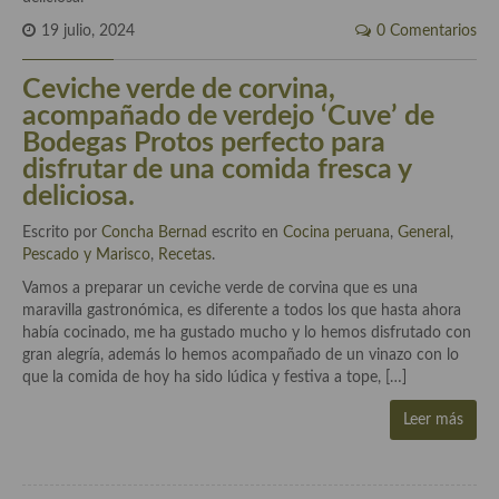
Cocina del Pacifico
19 julio, 2024
0 Comentarios
Cocina filipina
Ceviche verde de corvina,
Cocina de Hawái
acompañado de verdejo ‘Cuve’ de
Bodegas Protos perfecto para
Cocina de Madagascar
disfrutar de una comida fresca y
Cocina Africana
deliciosa.
Cocina Sudafrinaca
Escrito por
Concha Bernad
escrito en
Cocina peruana
,
General
,
Pescado y Marisco
,
Recetas
.
Cocina del Congo
Vamos a preparar un ceviche verde de corvina que es una
maravilla gastronómica, es diferente a todos los que hasta ahora
Cocina Sefardí
había cocinado, me ha gustado mucho y lo hemos disfrutado con
gran alegría, además lo hemos acompañado de un vinazo con lo
Cocina Yoshoku
que la comida de hoy ha sido lúdica y festiva a tope, […]
Cocina callejera
Leer más
Cocina fusión
Cocinas de España