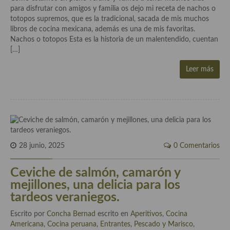
demás
para disfrutar con amigos y familia os dejo mi receta de nachos o
totopos supremos, que es la tradicional, sacada de mis muchos
Entrantes y primeros platos
libros de cocina mexicana, además es una de mis favoritas.
Nachos o totopos Esta es la historia de un malentendido, cuentan
Ensaladas
[…]
Entrantes
Leer más
Gazpachos, salmorejos, sopas y cremas frías
Quínoa
Pasta
28 junio, 2025
0 Comentarios
Arroces Y fideuás
Legumbres y cereales
Ceviche de salmón, camarón y
mejillones, una delicia para los
Cuscús
tardeos veraniegos.
Huevos
Escrito por
Concha Bernad
escrito en
Aperitivos
,
Cocina
Americana
,
Cocina peruana
,
Entrantes
,
Pescado y Marisco
,
Masas elaboradas con harina, pizzas, quiches y demás