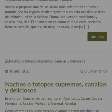
Aderezos, salsas, vinagretas, especias, hierbas aromáticas o
Vamos a preparar una de las salsas más celebradas en todo el
aditivos
mundo, nos ha llegado desde argentina y en esta ocasión se trata
del chimichurri de la Señora Chuna una versión tradicional y
Especias, mezclas de especias
casera, rica, rica. El chimichurri es como el mojo cada cocinero
tiene su versión, que es, sin ninguna duda, la mejor […]
Hierbas aromáticas
Leer más
Aceites
Mojos y pastas
Sales y polvos
Salsas y mojos
18 julio, 2025
0 Comentarios
Adobos
Nachos o totopos supremos, canallas
Aperitivos
y deliciosos
Escrito por
Bebidas
Concha Bernad
escrito en
Aperitivos
,
Carne
,
Cocina
Americana
,
Cocina Mexicana
,
General
,
Recetas
.
Bocadillos, hamburguesas, sándwich, emparedados, tostas y
Como estamos en pleno verano y vamos a tener muchos días