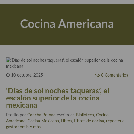
Actualidad y recomendaciones
Libros de cocina, repostería, gastronomía y más
Cocina Americana
Apuntes, estudios sobre temas interesantes e importantes
Aceite de Oliva Virgen Extra (AOVE)
Recetas maridadas con los mejores AOVES
Flores en la cocina recetas
Técnicas de emplatado
10 octubre, 2025
0 Comentarios
El mundo del vino y las bebidas
‘Días de sol noches taqueras’, el
escalón superior de la cocina
Tiendas especiales
mexicana
En la mesa: menaje, vajilla, técnicas de emplatado, decoración
Escrito por
Concha Bernad
escrito en
Biblioteca
,
Cocina
Americana
,
Cocina Mexicana
,
Libros
,
Libros de cocina, repostería,
Especias, hierbas, condimentos, espesantes y aditivos
gastronomía y más
.