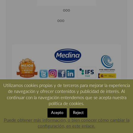
ooo
ooo
Utilizamos cookies propias y de terceros para mejorar la experiencia
de navegación y ofrecer contenidos y publicidad de interés. Al
continuar con la navegación entendemos que se acepta nuestra
ooo
política de cookies.
Acepto
Reject
Puede obtener más información, o bien conocer cómo cambiar la
configuración, en este enlace.