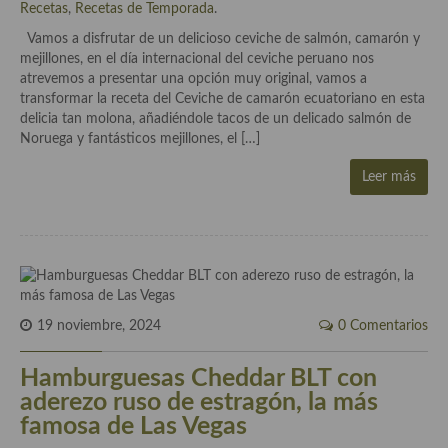
Recetas
,
Recetas de Temporada
.
Vamos a disfrutar de un delicioso ceviche de salmón, camarón y
Plato principal
mejillones, en el día internacional del ceviche peruano nos
atrevemos a presentar una opción muy original, vamos a
Aves
transformar la receta del Ceviche de camarón ecuatoriano en esta
delicia tan molona, añadiéndole tacos de un delicado salmón de
Carne
Noruega y fantásticos mejillones, el […]
Pescado y Marisco
Leer más
Postres y dulces
Postres con frutas
Quesos, recetas
Salazones y encurtidos
19 noviembre, 2024
0 Comentarios
Recetas Especiales
Hamburguesas Cheddar BLT con
aderezo ruso de estragón, la más
Recetas de Cuaresma
famosa de Las Vegas
Recetas maridadas con los mejores AOVES