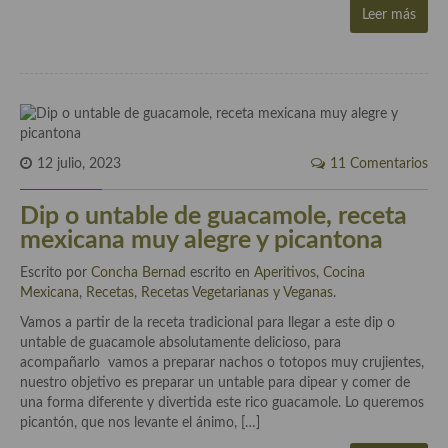
Cocina Luxemburgo
Leer más
Cocina Polaca
Cocina portuguesa
Cocina Rusa
12 julio, 2023
11 Comentarios
Cocina Sueca
Dip o untable de guacamole, receta
Cocina Suiza
mexicana muy alegre y picantona
Cocina Turca
Escrito por
Concha Bernad
escrito en
Aperitivos
,
Cocina
Mexicana
,
Recetas
,
Recetas Vegetarianas y Veganas
.
Vamos a partir de la receta tradicional para llegar a este dip o
untable de guacamole absolutamente delicioso, para
acompañarlo vamos a preparar nachos o totopos muy crujientes,
nuestro objetivo es preparar un untable para dipear y comer de
una forma diferente y divertida este rico guacamole. Lo queremos
picantón, que nos levante el ánimo, […]