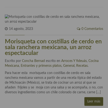
Cocina Murciana
Cocina Navarra
Cocina Riojana
14 agosto, 2023
0 Comentarios
Cocina Valenciana
Morisqueta con costillas de cerdo en
sala ranchera mexicana, un arroz
Cocina Vasca
espectacular
Cocina Europea
Escrito por
Concha Bernad
escrito en
Arroces Y fideuás
,
Cocina
Cocina Alemana
Mexicana
,
Entrantes y primeros platos
,
General
,
Recetas
.
Para hacer esta morisqueta con costillas de cerdo en sala
Cocina Austriaca
ranchera mexicana vamos a partir de una receta típica del estado
de Michoacán (México), se trata de cocinar un arroz al que se
Cocina Belga
añaden frijoles y se moja con una salsa y se acompaña, o no, con
diversos ingredientes como un chile colorado de carne, carne […]
Cocina Britanica
Leer más
Cocina Bulgara