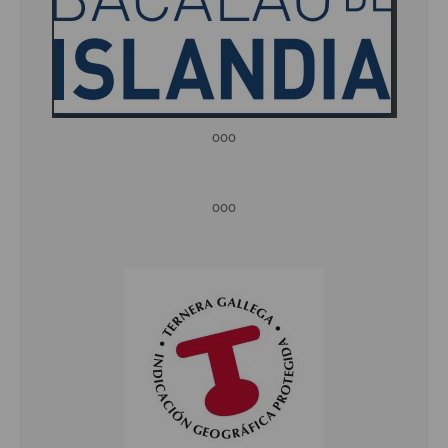
ooo
ooo