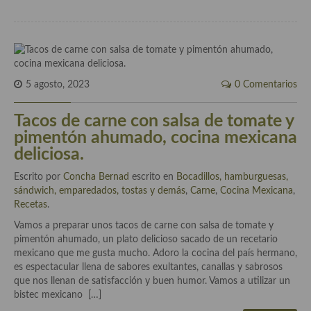
Cocina Danesa
Cocina de la Republica Checa
Cocina de Polonia
5 agosto, 2023
0 Comentarios
Cocina de Ucrania
Tacos de carne con salsa de tomate y
Cocina Eslovena
pimentón ahumado, cocina mexicana
deliciosa.
Cocina Francesa
Escrito por
Concha Bernad
escrito en
Bocadillos, hamburguesas,
Cocina Griega
sándwich, emparedados, tostas y demás
,
Carne
,
Cocina Mexicana
,
Recetas
.
Cocina Holandesa
Vamos a preparar unos tacos de carne con salsa de tomate y
Cocina Hungara
pimentón ahumado, un plato delicioso sacado de un recetario
mexicano que me gusta mucho. Adoro la cocina del país hermano,
Cocina Irlanda
es espectacular llena de sabores exultantes, canallas y sabrosos
que nos llenan de satisfacción y buen humor. Vamos a utilizar un
Cocina Italiana
bistec mexicano […]