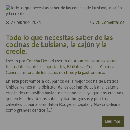
Cocina Andaluza
27 febrero, 2024
28 Comentarios
Cocina Aragonesa
Cocina Asturiana
Todo lo que necesitas saber de las
cocinas de Luisiana, la cajún y la
Cocina Balear
creole.
Cocina Canaria
Escrito por
Concha Bernad
escrito en
Apuntes, estudios sobre
temas interesantes e importantes
,
Biblioteca
,
Cocina Americana
,
Cocina Castellana
General
,
historia de los platos célebres y la gastronomía
.
Cocina Castilla – La Mancha
En este post vamos a ocuparnos de la mejor cocina de Estados
Unidos, vamos a a disfrutar de las cocinas de Luisiana, cajún y
Cocina Catalana
creole, dos maravillas bastante desconocidas, ya que nos creemos
que en Estados Unidos solo hay hamburguesas y perritos
Cocina Extremeña
calientes. Luisiana, con Baton Rouge, su capital y Nueva Orleans
como grandes centros […]
Cocina Gallega
Leer más
Cocina Madrileña