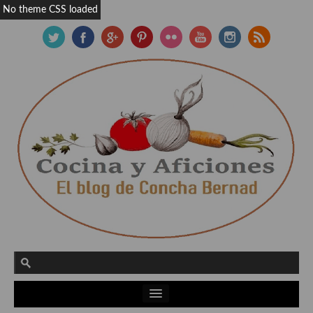
No theme CSS loaded