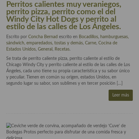
Perritos calientes muy veraniegos,
Cocina Azerí (Azerbaiyán)
perrito pizza, perrito como el del
Cocina de Egipto
Windy City Hot Dogs y perrito al
estilo de las calles de Los Ángeles.
Cocina de Tunez
Escrito por
Concha Bernad
escrito en
Bocadillos, hamburguesas,
Cocina Oriental
sándwich, emparedados, tostas y demás
,
Carne
,
Cocina de
Estados Unidos
,
General
,
Recetas
.
Cocina Tailandesa
Se trata de perrito caliente pizza, perrito caliente al estilo de
Chicago Windy City y perrito caliente al estilo de las calles de Los
Cocina Japonesa
Ángeles, cada uno tiene su propia característica y su sabor único
y peculiar. Tienen en común su origen, estados Unidos, en
Cocina Vietnamita
segundo lugar su sabor, son sublimes y en tercer posición […]
Cocina camboyana
Leer más
Cocina Coreana
Cocina HIndú
Cocina China