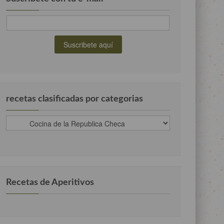
recetas clasificadas por categorias
recetas
clasificadas
por
categorias
Recetas de Aperitivos