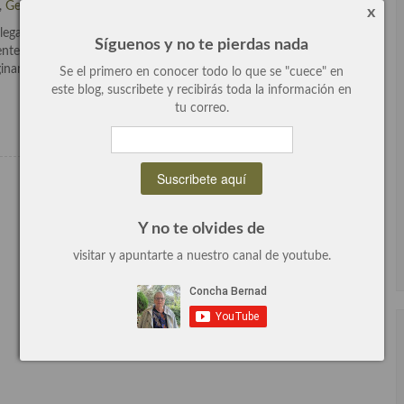
,
General
,
Plato principal
,
Viaje por las cocinas del Mundo
.
x
ega al estilo checo, český guláš es su nombre en la maravilla tierra
Síguenos y no te pierdas nada
nte recomendable, me quedo lujo. Además se me ocurrió utilizar
inar que idea más […]
Se el primero en conocer todo lo que se "cuece" en
este blog, suscribete y recibirás toda la información en
Leer más
tu correo.
Y no te olvides de
visitar y apuntarte a nuestro canal de youtube.