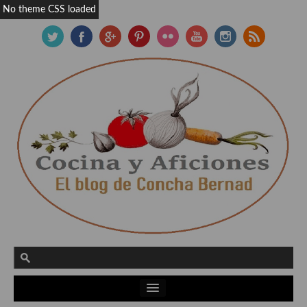
No theme CSS loaded