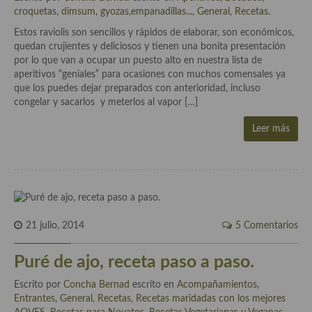
Cocina Azerí (Azerbaiyán)
croquetas, dimsum, gyozas,empanadillas...
,
General
,
Recetas
.
Estos raviolis son sencillos y rápidos de elaborar, son económicos,
Cocina de Egipto
quedan crujientes y deliciosos y tienen una bonita presentación
por lo que van a ocupar un puesto alto en nuestra lista de
Cocina de Tunez
aperitivos “geniales” para ocasiones con muchos comensales ya
que los puedes dejar preparados con anterioridad, incluso
Cocina Oriental
congelar y sacarlos y meterlos al vapor […]
Cocina Tailandesa
Leer más
Cocina Japonesa
Cocina Vietnamita
Cocina camboyana
21 julio, 2014
5 Comentarios
Cocina Coreana
Puré de ajo, receta paso a paso.
Cocina HIndú
Escrito por
Concha Bernad
escrito en
Acompañamientos
,
Cocina China
Entrantes
,
General
,
Recetas
,
Recetas maridadas con los mejores