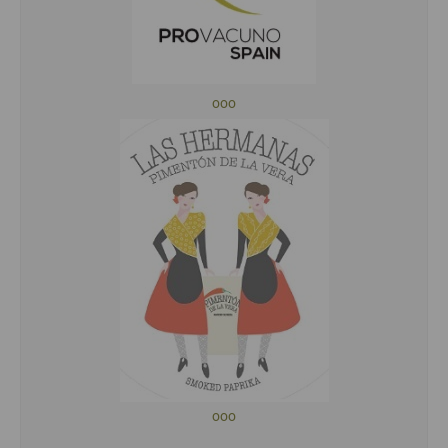
ooo
ooo