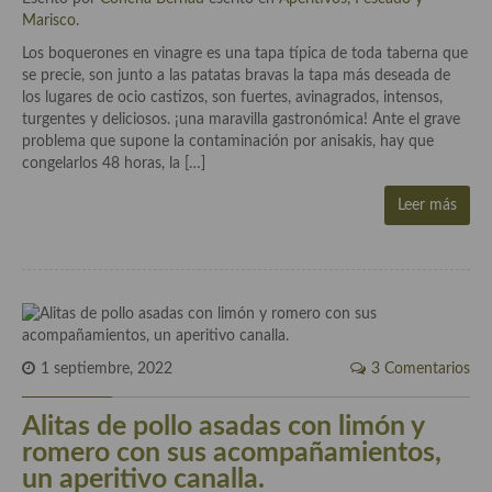
Marisco
.
Plato principal
Los boquerones en vinagre es una tapa típica de toda taberna que
se precie, son junto a las patatas bravas la tapa más deseada de
Aves
los lugares de ocio castizos, son fuertes, avinagrados, intensos,
turgentes y deliciosos. ¡una maravilla gastronómica! Ante el grave
Carne
problema que supone la contaminación por anisakis, hay que
congelarlos 48 horas, la […]
Pescado y Marisco
Leer más
Postres y dulces
Postres con frutas
Quesos, recetas
Salazones y encurtidos
1 septiembre, 2022
3 Comentarios
Recetas Especiales
Alitas de pollo asadas con limón y
Recetas de Cuaresma
romero con sus acompañamientos,
un aperitivo canalla.
Recetas maridadas con los mejores AOVES