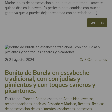
Historia de la gastronomía, platos celebres, cocineros, críticos,
Madre, no es de conservación aunque te durara tranquilamente
historias culinarias y otras cosas
quince días en la nevera. Es perfecta para comidas con mucha
gente ya que la puedes dejar preparada con anterioridad […]
Origen y evolución de la comida
Leer más
Protocolo y buenas maneras.
Ocio – restaurantes, bares, tabernas
Viajes eno-gastro-turísticos
En El Candelero
21 agosto, 2024
7 Comentarios
Las opiniones de la «Cocinera»
Bonito de Burela en escabeche
Prensa
tradicional, con con judías y
pimientos y con toques cañeros y
Recetas
picantones.
Acompañamientos
Escrito por
Concha Bernad
escrito en
Actualidad, eventos,
recomendaciones, noticias
,
Pescado y Marisco
,
Recetas
,
Tecnicas
Airfryer recetas
de conservacion de los alimentos, escabeches, conservas,