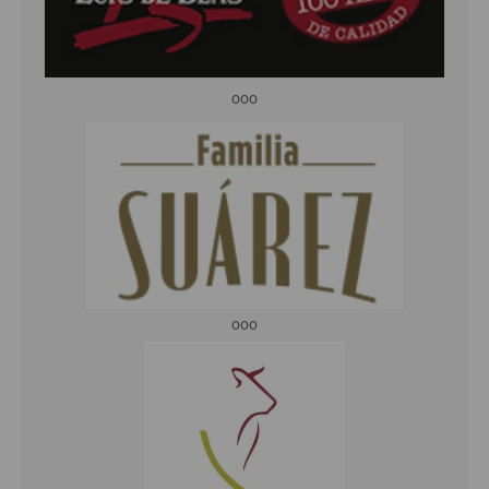
ooo
ooo