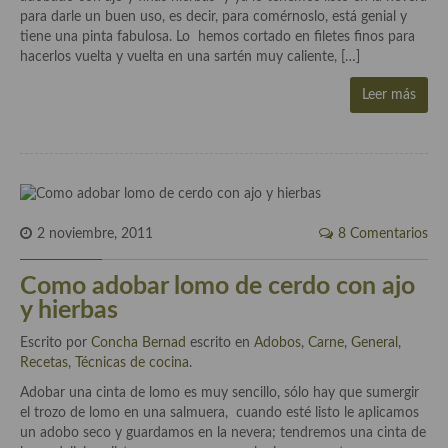
para darle un buen uso, es decir, para comérnoslo, está genial y
Cocina Murciana
tiene una pinta fabulosa. Lo hemos cortado en filetes finos para
hacerlos vuelta y vuelta en una sartén muy caliente, […]
Cocina Navarra
Leer más
Cocina Riojana
Cocina Valenciana
Cocina Vasca
Cocina Europea
2 noviembre, 2011
8 Comentarios
Cocina Alemana
Como adobar lomo de cerdo con ajo
y hierbas
Cocina Austriaca
Escrito por
Concha Bernad
escrito en
Adobos
,
Carne
,
General
,
Cocina Belga
Recetas
,
Técnicas de cocina
.
Cocina Britanica
Adobar una cinta de lomo es muy sencillo, sólo hay que sumergir
el trozo de lomo en una salmuera, cuando esté listo le aplicamos
Cocina Bulgara
un adobo seco y guardamos en la nevera; tendremos una cinta de