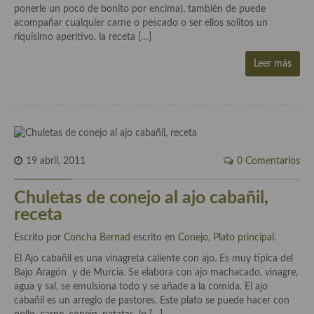
ponerle un poco de bonito por encima), también de puede
Cocina Luxemburgo
acompañar cualquier carne o pescado o ser ellos solitos un
riquísimo aperitivo. la receta […]
Cocina Polaca
Leer más
Cocina portuguesa
Cocina Rusa
Cocina Sueca
Cocina Suiza
19 abril, 2011
0 Comentarios
Cocina Turca
Chuletas de conejo al ajo cabañil,
receta
Escrito por
Concha Bernad
escrito en
Conejo
,
Plato principal
.
El Ajo cabañil es una vinagreta caliente con ajo. Es muy típica del
Bajo Aragón y de Murcia. Se elabora con ajo machacado, vinagre,
agua y sal, se emulsiona todo y se añade a la comida. El ajo
cabañil es un arreglo de pastores. Este plato se puede hacer con