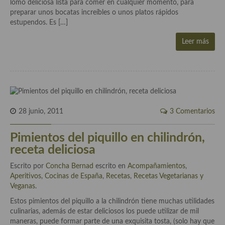
lomo deliciosa lista para comer en cualquier momento, para
Cocina Danesa
preparar unos bocatas increíbles o unos platos rápidos
estupendos. Es […]
Cocina de la Republica Checa
Leer más
Cocina de Polonia
Cocina de Ucrania
Cocina Eslovena
28 junio, 2011
3 Comentarios
Cocina Francesa
Cocina Griega
Pimientos del piquillo en chilindrón,
receta deliciosa
Cocina Holandesa
Escrito por
Concha Bernad
escrito en
Acompañamientos
,
Cocina Hungara
Aperitivos
,
Cocinas de España
,
Recetas
,
Recetas Vegetarianas y
Veganas
.
Cocina Irlanda
Estos pimientos del piquillo a la chilindrón tiene muchas utilidades
culinarias, además de estar deliciosos los puede utilizar de mil
Cocina Italiana
maneras, puede formar parte de una exquisita tosta, (solo hay que