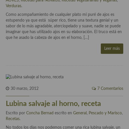
AOVES
,
Recetas para Novatos
,
Recetas Vegetarianas y Veganas
,
Cocina del Pacifico
Verduras
.
Cocina filipina
Como acompañamiento de cualquier plato mi puré de ajos es
estupendo ya que está súper rico, tiene una textura genial y un
Cocina de Hawái
sabor de lo más agradable, aterciopelado y suave, nadie se puede
imaginar que has utilizado ajos en su elaboración. El truco está en
Cocina de Madagascar
que he asado la cabeza de ajos en el horno, […]
Cocina Africana
Leer más
Cocina Sudafrinaca
Cocina del Congo
Cocina Sefardí
30 marzo, 2012
7 Comentarios
Cocina Yoshoku
Lubina salvaje al horno, receta
Cocina callejera
Escrito por
Concha Bernad
escrito en
General
,
Pescado y Marisco
,
Cocina fusión
Recetas
.
No todos los días nos podemos comer una rica lubina salvaje, un
Cocinas de España