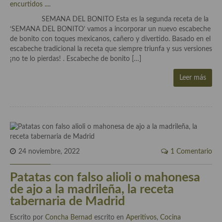
encurtidos ...
.
Aderezos, salsas, vinagretas, especias, hierbas aromáticas o
aditivos
SEMANA DEL BONITO Esta es la segunda receta de la
‘SEMANA DEL BONITO’ vamos a incorporar un nuevo escabeche
Especias, mezclas de especias
de bonito con toques mexicanos, cañero y divertido. Basado en el
escabeche tradicional la receta que siempre triunfa y sus versiones
Hierbas aromáticas
¡no te lo pierdas! . Escabeche de bonito […]
Aceites
Leer más
Mojos y pastas
Sales y polvos
Salsas y mojos
24 noviembre, 2022
1 Comentario
Adobos
Patatas con falso alioli o mahonesa
Aperitivos
de ajo a la madrileña, la receta
Bebidas
tabernaria de Madrid
Bocadillos, hamburguesas, sándwich, emparedados, tostas y
Escrito por
Concha Bernad
escrito en
Aperitivos
,
Cocina