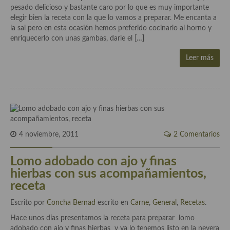
pesado delicioso y bastante caro por lo que es muy importante
elegir bien la receta con la que lo vamos a preparar. Me encanta a
Cocina Andaluza
la sal pero en esta ocasión hemos preferido cocinarlo al horno y
enriquecerlo con unas gambas, darle el […]
Cocina Aragonesa
Leer más
Cocina Asturiana
Cocina Balear
Cocina Canaria
Cocina Castellana
4 noviembre, 2011
2 Comentarios
Cocina Castilla – La Mancha
Lomo adobado con ajo y finas
Cocina Catalana
hierbas con sus acompañamientos,
receta
Cocina Extremeña
Escrito por
Concha Bernad
escrito en
Carne
,
General
,
Recetas
.
Cocina Gallega
Hace unos días presentamos la receta para preparar lomo
Cocina Madrileña
adobado con ajo y finas hierbas y ya lo tenemos listo en la nevera