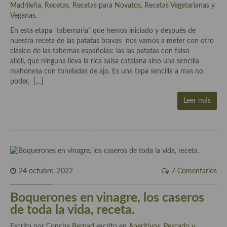
demás
Madrileña
,
Recetas
,
Recetas para Novatos
,
Recetas Vegetarianas y
Veganas
.
Entrantes y primeros platos
En esta etapa “tabernaria” que hemos iniciado y después de
nuestra receta de las patatas bravas nos vamos a meter con otro
Ensaladas
clásico de las tabernas españolas: las las patatas con falso
alioli, que ninguna lleva la rica salsa catalana sino una sencilla
Entrantes
mahonesa con toneladas de ajo. Es una tapa sencilla a mas no
poder, […]
Gazpachos, salmorejos, sopas y cremas frías
Leer más
Quínoa
Pasta
Arroces Y fideuás
Legumbres y cereales
24 octubre, 2022
7 Comentarios
Cuscús
Boquerones en vinagre, los caseros
Huevos
de toda la vida, receta.
Escrito por
Masas elaboradas con harina, pizzas, quiches y demás
Concha Bernad
escrito en
Aperitivos
,
Pescado y