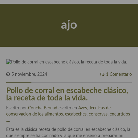
Actualidad y recomendaciones
Libros de cocina, repostería, gastronomía y más
ajo
Apuntes, estudios sobre temas interesantes e importantes
Aceite de Oliva Virgen Extra (AOVE)
Recetas maridadas con los mejores AOVES
Flores en la cocina recetas
5 noviembre, 2024
1 Comentario
Técnicas de emplatado
Pollo de corral en escabeche clásico,
El mundo del vino y las bebidas
la receta de toda la vida.
Tiendas especiales
Escrito por
Concha Bernad
escrito en
Aves
,
Tecnicas de
conservacion de los alimentos, escabeches, conservas, encurtidos
En la mesa: menaje, vajilla, técnicas de emplatado, decoración
...
.
Especias, hierbas, condimentos, espesantes y aditivos
Esta es la clásica receta de pollo de corral en escabeche clásico, la
que siempre se ha cocinado y la que me enseño a preparar mi