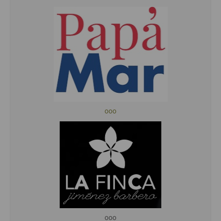
ooo
ooo