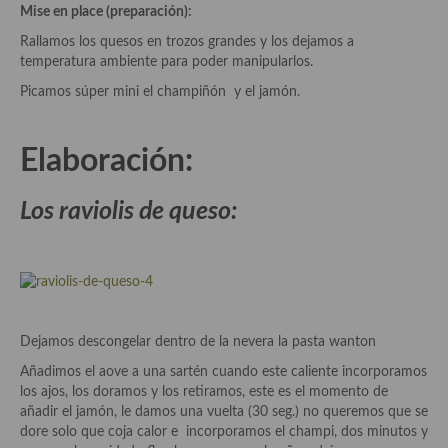
demás
Mise en place (preparación):
Rallamos los quesos en trozos grandes y los dejamos a
Entrantes y primeros platos
temperatura ambiente para poder manipularlos.
Ensaladas
Picamos súper mini el champiñón y el jamón.
Entrantes
Elaboración:
Gazpachos, salmorejos, sopas y cremas frías
Los raviolis de queso:
Quínoa
Pasta
Arroces Y fideuás
Legumbres y cereales
Dejamos descongelar dentro de la nevera la pasta wanton
Cuscús
Añadimos el aove a una sartén cuando este caliente incorporamos
los ajos, los doramos y los retiramos, este es el momento de
Huevos
añadir el jamón, le damos una vuelta (30 seg.) no queremos que se
dore solo que coja calor e incorporamos el champi, dos minutos y
Masas elaboradas con harina, pizzas, quiches y demás