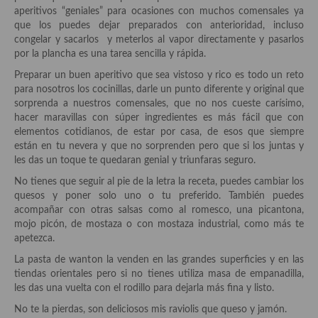
Historia de la gastronomía, platos celebres, cocineros, críticos,
aperitivos “geniales” para ocasiones con muchos comensales ya
historias culinarias y otras cosas
que los puedes dejar preparados con anterioridad, incluso
congelar y sacarlos y meterlos al vapor directamente y pasarlos
Origen y evolución de la comida
por la plancha es una tarea sencilla y rápida.
Protocolo y buenas maneras.
Preparar un buen aperitivo que sea vistoso y rico es todo un reto
para nosotros los cocinillas, darle un punto diferente y original que
Ocio – restaurantes, bares, tabernas
sorprenda a nuestros comensales, que no nos cueste carísimo,
hacer maravillas con súper ingredientes es más fácil que con
Viajes eno-gastro-turísticos
elementos cotidianos, de estar por casa, de esos que siempre
están en tu nevera y que no sorprenden pero que si los juntas y
En El Candelero
les das un toque te quedaran genial y triunfaras seguro.
No tienes que seguir al pie de la letra la receta, puedes cambiar los
Las opiniones de la «Cocinera»
quesos y poner solo uno o tu preferido. También puedes
acompañar con otras salsas como al romesco, una picantona,
Prensa
mojo picón, de mostaza o con mostaza industrial, como más te
apetezca.
Recetas
La pasta de wanton la venden en las grandes superficies y en las
Acompañamientos
tiendas orientales pero si no tienes utiliza masa de empanadilla,
les das una vuelta con el rodillo para dejarla más fina y listo.
Airfryer recetas
No te la pierdas, son deliciosos mis raviolis que queso y jamón.