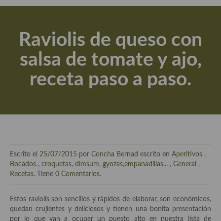
Actualidad y recomendaciones
Libros de cocina, repostería, gastronomía y más
Raviolis de queso con
Apuntes, estudios sobre temas interesantes e importantes
salsa de tomate y ajo,
Aceite de Oliva Virgen Extra (AOVE)
receta paso a paso.
Recetas maridadas con los mejores AOVES
Flores en la cocina recetas
Técnicas de emplatado
El mundo del vino y las bebidas
Escrito el
25/07/2015
por
Concha Bernad
escrito en
Aperitivos
,
Tiendas especiales
Bocados
,
croquetas, dimsum, gyozas,empanadillas...
,
General
,
Recetas
. Tiene
0 Comentarios
.
En la mesa: menaje, vajilla, técnicas de emplatado, decoración
Estos raviolis son sencillos y rápidos de elaborar, son económicos,
Especias, hierbas, condimentos, espesantes y aditivos
quedan crujientes y deliciosos y tienen una bonita presentación
por lo que van a ocupar un puesto alto en nuestra lista de