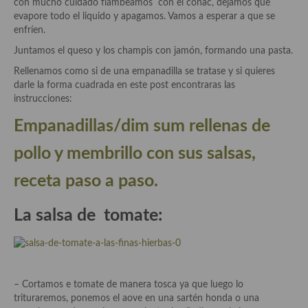
con mucho cuidado flambeamos con el coñac, dejamos que
evapore todo el liquido y apagamos. Vamos a esperar a que se
Plato principal
enfríen.
Juntamos el queso y los champis con jamón, formando una pasta.
Aves
Rellenamos como si de una empanadilla se tratase y si quieres
Carne
darle la forma cuadrada en este post encontraras las
instrucciones:
Pescado y Marisco
Empanadillas/dim sum rellenas de
Postres y dulces
pollo y membrillo con sus salsas,
Postres con frutas
receta paso a paso.
Quesos, recetas
La salsa de tomate:
Salazones y encurtidos
Recetas Especiales
Recetas de Cuaresma
– Cortamos e tomate de manera tosca ya que luego lo
trituraremos, ponemos el aove en una sartén honda o una
Recetas maridadas con los mejores AOVES