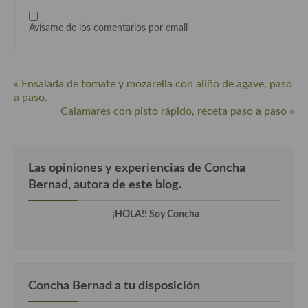
Cocina Andaluza
Avísame de los comentarios por email
Cocina Aragonesa
Cocina Asturiana
« Ensalada de tomate y mozarella con aliño de agave, paso
a paso.
Cocina Balear
Calamares con pisto rápido, receta paso a paso »
Cocina Canaria
Cocina Castellana
Las opiniones y experiencias de Concha
Bernad, autora de este blog.
Cocina Castilla – La Mancha
¡HOLA!! Soy Concha
Cocina Catalana
Cocina Extremeña
Cocina Gallega
Concha Bernad a tu disposición
Cocina Madrileña