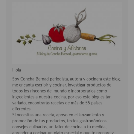
Cocina Murciana
Cocina Navarra
Cocina Riojana
Cocina Valenciana
Cocina Vasca
Cocina Europea
Hola
Soy Concha Bernad periodista, autora y cocinera este blog,
Cocina Alemana
me encanta escribir y cocinar, investigar productos de
todos los rincones del mundo e incorporarlos como
Cocina Austriaca
ingredientes a nuestra cocina, por eso este blog es tan
variado, encontrarás recetas de más de 55 países
Cocina Belga
diferentes.
Si necesitas una receta, apoyo en el lanzamiento y
Cocina Britanica
promoción de tus productos, textos gastronómicos,
consejos culinarios, un taller de cocina a tu medida,
Cocina Bulgara
aprender a cocinar un plato especial o que te prepare y