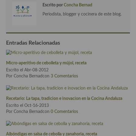
Cocina Azerí (Azerbaiyán)
Escrito por
Concha Bernad
Periodista, blogger y cocinera de este blog.
Cocina de Egipto
Cocina de Tunez
Cocina Oriental
Entradas Relacionadas
Cocina Tailandesa
Micro-aperitivo de cebolleta y mújol, receta
Cocina Japonesa
Escrito el Abr-08-2012
Por Concha Bernadcon
3 Comentarios
Cocina Vietnamita
Cocina camboyana
Recetario: La tapa, tradicion e inovacion en la Cocina Andaluza
Cocina Coreana
Escrito el Oct-16-2013
Por Concha Bernadcon
0 Comentarios
Cocina HIndú
Cocina China
Albóndigas en salsa de cebolla y zanahoria, receta