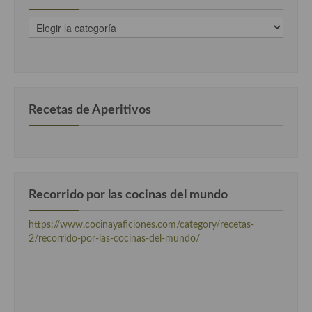
recetas
clasificadas
por
categorias
Recetas de Aperitivos
Recorrido por las cocinas del mundo
https://www.cocinayaficiones.com/category/recetas-
2/recorrido-por-las-cocinas-del-mundo/