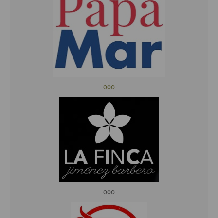
ooo
ooo