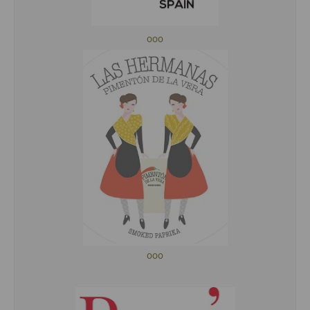
ooo
ooo