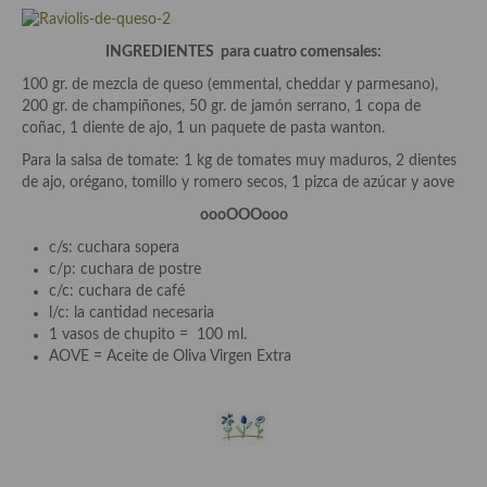
Aderezos, salsas, vinagretas, especias, hierbas aromáticas o
aditivos
INGREDIENTES para cuatro comensales:
Especias, mezclas de especias
100 gr. de mezcla de queso (emmental, cheddar y parmesano),
200 gr. de champiñones, 50 gr. de jamón serrano, 1 copa de
Hierbas aromáticas
coñac, 1 diente de ajo, 1 un paquete de pasta wanton.
Para la salsa de tomate: 1 kg de tomates muy maduros, 2 dientes
Aceites
de ajo, orégano, tomillo y romero secos, 1 pizca de azúcar y aove
Mojos y pastas
oooOOOooo
c/s: cuchara sopera
Sales y polvos
c/p: cuchara de postre
c/c: cuchara de café
Salsas y mojos
l/c: la cantidad necesaria
1 vasos de chupito = 100 ml.
Adobos
AOVE = Aceite de Oliva Virgen Extra
Aperitivos
Bebidas
Bocadillos, hamburguesas, sándwich, emparedados, tostas y