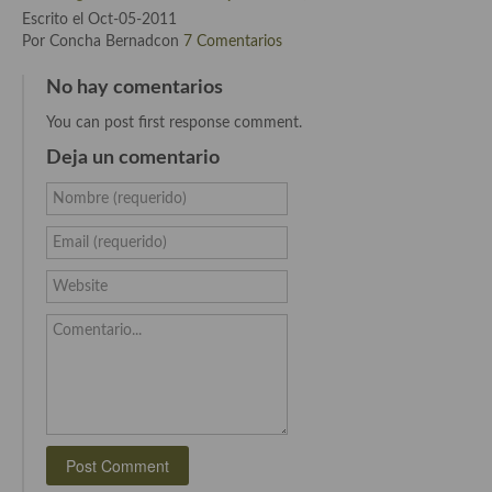
Cocina del Pacifico
Escrito el Oct-05-2011
Por Concha Bernadcon
7 Comentarios
Cocina filipina
No hay comentarios
Cocina de Hawái
You can post first response comment.
Cocina de Madagascar
Deja un comentario
Cocina Africana
Nombre (requerido)
Cocina Sudafrinaca
Email (requerido)
Cocina del Congo
Website
Cocina Sefardí
Comentario...
Cocina Yoshoku
Cocina callejera
Cocina fusión
Cocinas de España