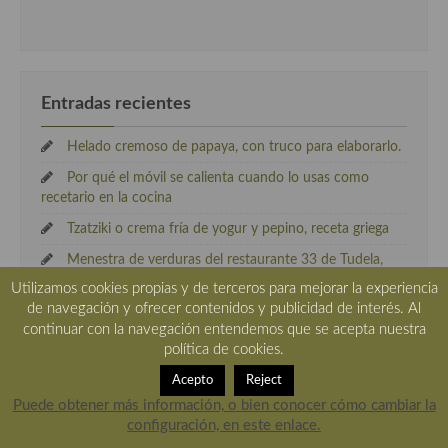
Entradas recientes
Helado cremoso de papaya, con truco para elaborarlo.
Por qué el móvil se calienta cuando lo usas como
recetario en la cocina
Tzatziki o crema fría de yogur y pepino, receta griega
Menestra de verduras del restaurante 33 de Tudela,
receta paso a paso.
Utilizamos cookies propias y de terceros para mejorar la experiencia
de navegación y ofrecer contenidos y publicidad de interés. Al
Solomillo de cerdo ibérico con toque de café y pétalos
continuar con la navegación entendemos que se acepta nuestra
rosas
política de cookies.
Acepto
Reject
Puede obtener más información, o bien conocer cómo cambiar la
amigos .
configuración, en este enlace.