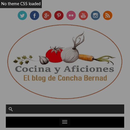
No theme CSS loaded