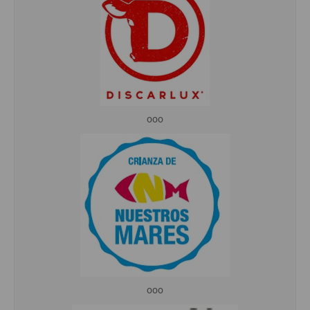
ooo
ooo