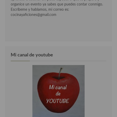
organice un evento ya sabes que puedes contar conmigo.
Cocina Danesa
Escríbeme y hablamos, mi correo es:
cocinayaficiones@gmail.com
Cocina de la Republica Checa
Cocina de Polonia
Cocina de Ucrania
Cocina Eslovena
Mi canal de youtube
Cocina Francesa
Cocina Griega
Cocina Holandesa
Cocina Hungara
Cocina Irlanda
Cocina Italiana