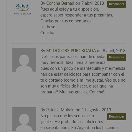
Cocina del Pacifico
By
Concha Bernad
on 7 abril, 2013
Responder
Pues aquí estoy a tu disposición,
Cocina filipina
espero saber responder a tus preguntas.
Gracias por tus comentarios.
Cocina de Hawái
Un beso
Concha
Cocina de Madagascar
Cocina Africana
By
Mª DOLORS PUIG BOADA
on 8 abril, 2013
Deliciosos panecillos, han de quedar
Responder
Cocina Sudafrinaca
muy tiernos!! Ideal para la merienda
pues con un poco de mantequilla y mermelada
Cocina del Congo
han de estar deliciosos para acompañar con el
te o cortado (como a mi me gusta). Veo que no
Cocina Sefardí
son muy difíciles de hacer, o sea que, ha
probarlo!! Muchas gracias, Concha!!
Cocina Yoshoku
Cocina callejera
By Patricia Mulrain on 11 agosto, 2013
No pienso que los scons sean
Responder
Cocina fusión
iguales. He probado los suficientes
en sesenta años. En Argentina los hacemos,
Cocinas de España