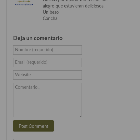
alegro que estuvieran deliciosos.
Cocina Murciana
Un beso
Concha
Cocina Navarra
Cocina Riojana
Deja un comentario
Cocina Valenciana
Nombre (requerido)
Cocina Vasca
Email (requerido)
Cocina Europea
Website
Cocina Alemana
Comentario...
Cocina Austriaca
Cocina Belga
Cocina Britanica
Cocina Bulgara