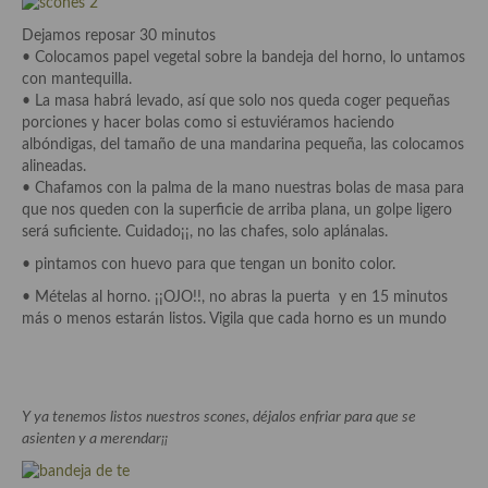
demás
Dejamos reposar 30 minutos
Entrantes y primeros platos
• Colocamos papel vegetal sobre la bandeja del horno, lo untamos
con mantequilla.
Ensaladas
• La masa habrá levado, así que solo nos queda coger pequeñas
porciones y hacer bolas como si estuviéramos haciendo
Entrantes
albóndigas, del tamaño de una mandarina pequeña, las colocamos
alineadas.
Gazpachos, salmorejos, sopas y cremas frías
• Chafamos con la palma de la mano nuestras bolas de masa para
que nos queden con la superficie de arriba plana, un golpe ligero
Quínoa
será suficiente. Cuidado¡¡, no las chafes, solo aplánalas.
• pintamos con huevo para que tengan un bonito color.
Pasta
• Mételas al horno. ¡¡OJO!!, no abras la puerta y en 15 minutos
Arroces Y fideuás
más o menos estarán listos. Vigila que cada horno es un mundo
Legumbres y cereales
Cuscús
Y ya tenemos listos nuestros scones, déjalos enfriar para que se
asienten y a merendar¡¡
Huevos
Masas elaboradas con harina, pizzas, quiches y demás