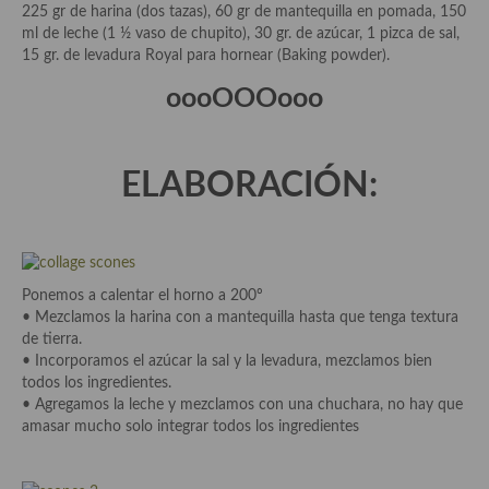
225 gr de harina (dos tazas), 60 gr de mantequilla en pomada, 150
Aderezos, salsas, vinagretas, especias, hierbas aromáticas o
ml de leche (1 ½ vaso de chupito), 30 gr. de azúcar, 1 pizca de sal,
aditivos
15 gr. de levadura Royal para hornear (Baking powder).
Especias, mezclas de especias
oooOOOooo
Hierbas aromáticas
Aceites
ELABORACIÓN:
Mojos y pastas
Sales y polvos
Ponemos a calentar el horno a 200º
Salsas y mojos
• Mezclamos la harina con a mantequilla hasta que tenga textura
de tierra.
Adobos
• Incorporamos el azúcar la sal y la levadura, mezclamos bien
todos los ingredientes.
Aperitivos
• Agregamos la leche y mezclamos con una chuchara, no hay que
amasar mucho solo integrar todos los ingredientes
Bebidas
Bocadillos, hamburguesas, sándwich, emparedados, tostas y