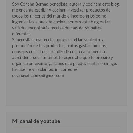
Cocina Luxemburgo
Soy Concha Bernad periodista, autora y cocinera este blog,
me encanta escribir y cocinar, investigar productos de
Cocina Polaca
todos los rincones del mundo e incorporarlos como
ingredientes a nuestra cocina, por eso este blog es tan
Cocina portuguesa
variado, encontrarás recetas de más de 55 países
diferentes.
Cocina Rusa
Si necesitas una receta, apoyo en el lanzamiento y
promoción de tus productos, textos gastronómicos,
Cocina Sueca
consejos culinarios, un taller de cocina a tu medida,
aprender a cocinar un plato especial o que te prepare y
Cocina Suiza
organice un evento ya sabes que puedes contar conmigo.
Escríbeme y hablamos, mi correo es:
Cocina Turca
cocinayaficiones@gmail.com
Mi canal de youtube