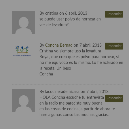
Cocina Azerí (Azerbaiyán)
By cristina on 6 abril, 2013
Responder
Cocina de Egipto
se puede usar polvo de hornear en
vez de levadura?
Cocina de Tunez
Cocina Oriental
By
Concha Bernad
on 7 abril, 2013
Responder
Cocina Tailandesa
Cristina yo siempre uso la levadura
Royal, que creo que es polvo para hornear, si
Cocina Japonesa
no me equivoco es lo mismo. Lo he aclarado en
la receta. Un beso
Cocina Vietnamita
Concha
Cocina camboyana
By lacocinerademicasa on 7 abril, 2013
Cocina Coreana
HOLA Concha escuche tu entrevista
Responder
en la radio me pareciste muy buena
Cocina HIndú
en las cosas de cocina, a partir de ahora te
hare algunas consultas muchas gracias.
Cocina China