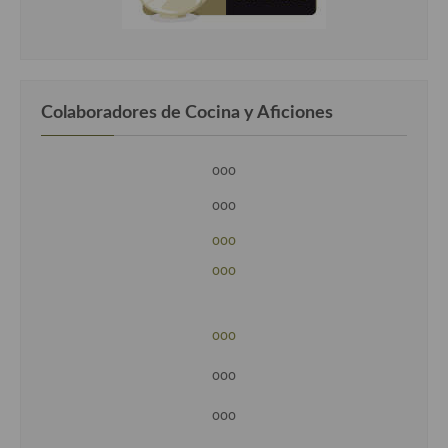
Colaboradores de Cocina y Aficiones
ooo
ooo
ooo
ooo
ooo
ooo
ooo