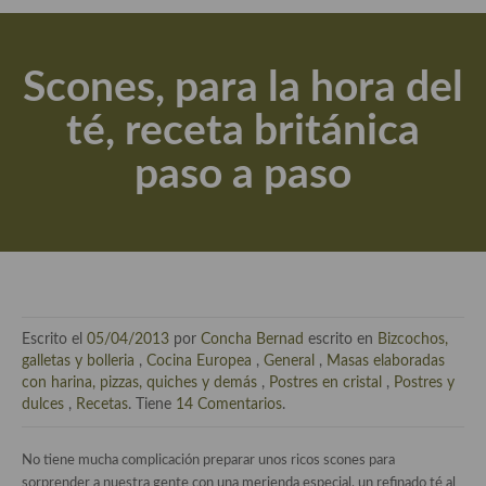
Actualidad y recomendaciones
Libros de cocina, repostería, gastronomía y más
Scones, para la hora del
Apuntes, estudios sobre temas interesantes e importantes
té, receta británica
Aceite de Oliva Virgen Extra (AOVE)
paso a paso
Recetas maridadas con los mejores AOVES
Flores en la cocina recetas
Técnicas de emplatado
El mundo del vino y las bebidas
Escrito el
05/04/2013
por
Concha Bernad
escrito en
Bizcochos,
Tiendas especiales
galletas y bolleria
,
Cocina Europea
,
General
,
Masas elaboradas
con harina, pizzas, quiches y demás
,
Postres en cristal
,
Postres y
En la mesa: menaje, vajilla, técnicas de emplatado, decoración
dulces
,
Recetas
. Tiene
14 Comentarios
.
Especias, hierbas, condimentos, espesantes y aditivos
No tiene mucha complicación preparar unos ricos scones para
sorprender a nuestra gente con una merienda especial, un refinado té al