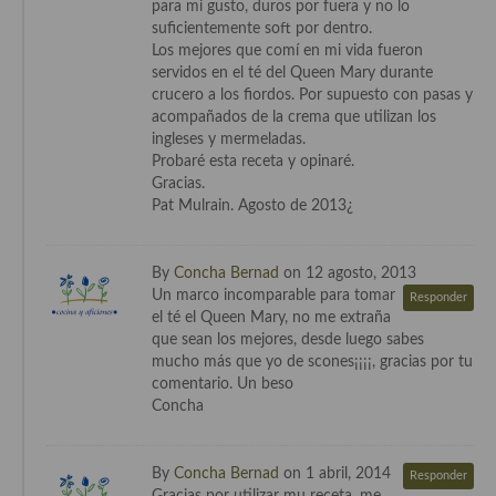
para mi gusto, duros por fuera y no lo
suficientemente soft por dentro.
Cocina Andaluza
Los mejores que comí en mi vida fueron
servidos en el té del Queen Mary durante
Cocina Aragonesa
crucero a los fiordos. Por supuesto con pasas y
acompañados de la crema que utilizan los
Cocina Asturiana
ingleses y mermeladas.
Probaré esta receta y opinaré.
Cocina Balear
Gracias.
Pat Mulrain. Agosto de 2013¿
Cocina Canaria
Cocina Castellana
By
Concha Bernad
on 12 agosto, 2013
Un marco incomparable para tomar
Responder
Cocina Castilla – La Mancha
el té el Queen Mary, no me extraña
que sean los mejores, desde luego sabes
Cocina Catalana
mucho más que yo de scones¡¡¡¡, gracias por tu
comentario. Un beso
Cocina Extremeña
Concha
Cocina Gallega
By
Concha Bernad
on 1 abril, 2014
Responder
Cocina Madrileña
Gracias por utilizar mu receta, me