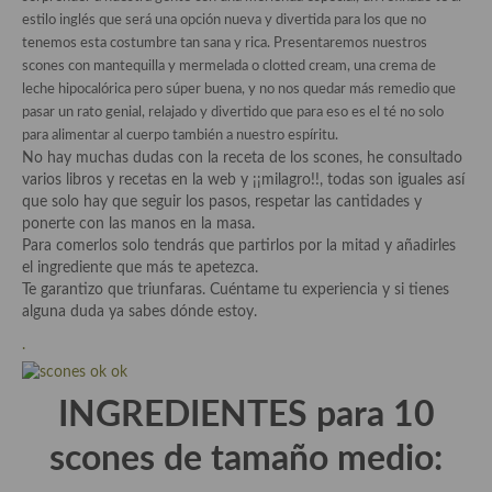
Historia de la gastronomía, platos celebres, cocineros, críticos,
estilo inglés que será una opción nueva y divertida para los que no
historias culinarias y otras cosas
tenemos esta costumbre tan sana y rica. Presentaremos nuestros
scones con mantequilla y mermelada o clotted cream, una crema de
Origen y evolución de la comida
leche hipocalórica pero súper buena, y no nos quedar más remedio que
pasar un rato genial, relajado y divertido que para eso es el té no solo
Protocolo y buenas maneras.
para alimentar al cuerpo también a nuestro espíritu.
Ocio – restaurantes, bares, tabernas
No hay muchas dudas con la receta de los scones, he consultado
varios libros y recetas en la web y ¡¡milagro!!, todas son iguales así
Viajes eno-gastro-turísticos
que solo hay que seguir los pasos, respetar las cantidades y
ponerte con las manos en la masa.
En El Candelero
Para comerlos solo tendrás que partirlos por la mitad y añadirles
el ingrediente que más te apetezca.
Las opiniones de la «Cocinera»
Te garantizo que triunfaras. Cuéntame tu experiencia y si tienes
alguna duda ya sabes dónde estoy.
Prensa
.
Recetas
INGREDIENTES para 10
Acompañamientos
scones de tamaño medio:
Airfryer recetas