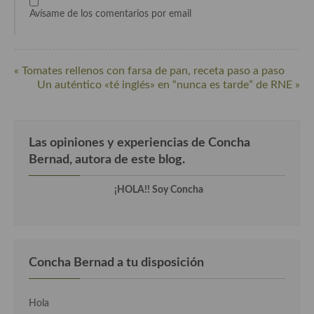
Avísame de los comentarios por email
Cocina Danesa
Cocina de la Republica Checa
« Tomates rellenos con farsa de pan, receta paso a paso
Cocina de Polonia
Un auténtico «té inglés» en “nunca es tarde” de RNE »
Cocina de Ucrania
Cocina Eslovena
Las opiniones y experiencias de Concha
Cocina Francesa
Bernad, autora de este blog.
Cocina Griega
¡HOLA!! Soy Concha
Cocina Holandesa
Cocina Hungara
Concha Bernad a tu disposición
Cocina Irlanda
Cocina Italiana
Hola