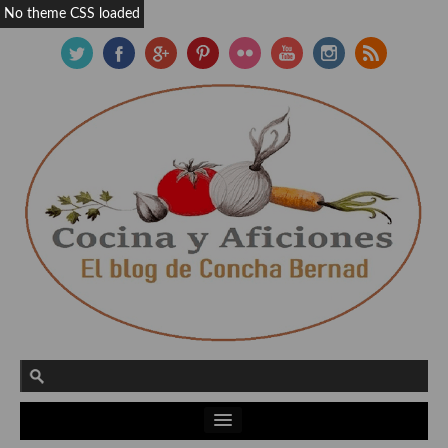
No theme CSS loaded