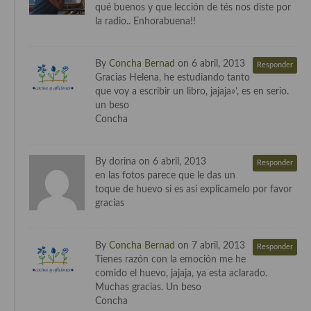
qué buenos y que lección de tés nos diste por
Cocina de Guatemala
la radio.. Enhorabuena!!
Cocina de Nicaragua
By
Concha Bernad
on 6 abril, 2013
Responder
Cocina Ecuatoriana
Gracias Helena, he estudiando tanto
que voy a escribir un libro, jajaja»’, es en serio.
Cocina Jamaicana
un beso
Concha
Cocina Mexicana
Cocina peruana
By dorina on 6 abril, 2013
Responder
en las fotos parece que le das un
Cocina de Oriente Medio
toque de huevo si es asi explicamelo por favor
gracias
Cocina israelí
Cocina libanesa
By
Concha Bernad
on 7 abril, 2013
Responder
Tienes razón con la emoción me he
Cocina Armenia
comido el huevo, jajaja, ya esta aclarado.
Muchas gracias. Un beso
Cocina Siria
Concha