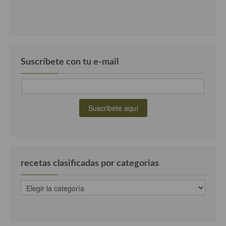
Suscríbete con tu e-mail
recetas clasificadas por categorias
recetas
clasificadas
por
categorias