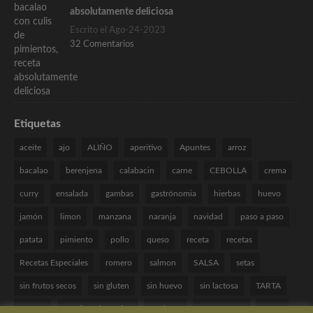
absolutamente deliciosa
Escrito el Ago-24-2023
32 Comentarios
Etiquetas
aceite
ajo
ALIÑO
aperitivo
Apuntes
arroz
bacalao
berenjena
calabacin
carne
CEBOLLA
crema
curry
ensalada
gambas
gastrónomia
hierbas
huevo
jamón
limon
manzana
naranja
navidad
paso a paso
patata
pimiento
pollo
queso
receta
recetas
Recetas Especiales
romero
salmon
SALSA
setas
sin frutos secos
sin gluten
sin huevo
sin lactosa
TARTA
tomate
Técnicas de cocina
verduras
VINAGRETA
yogur