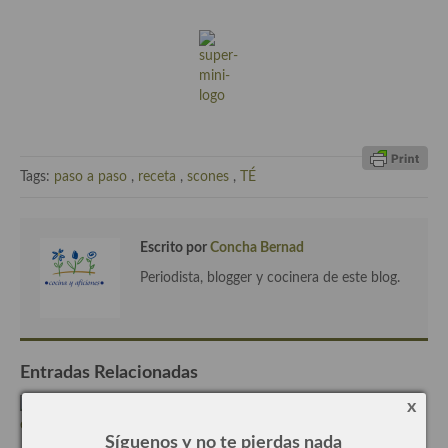
Plato principal
Aves
Carne
Pescado y Marisco
Tags:
paso a paso
,
receta
,
scones
,
TÉ
Postres y dulces
Postres con frutas
Escrito por
Concha Bernad
Periodista, blogger y cocinera de este blog.
Quesos, recetas
Salazones y encurtidos
Recetas Especiales
Entradas Relacionadas
Recetas de Cuaresma
x
Recetas maridadas con los mejores AOVES
Síguenos y no te pierdas nada