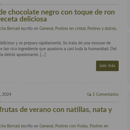
e chocolate negro con toque de ron
receta deliciosa
cha Bernad
escrito en
General
,
Postres en cristal
,
Postres y dulces
,
delicioso y se prepara rápidamente. Se trata de una mousse de
e tan rico ingrediente que apasiona a casi toda la humanidad. Del
ria detrás apasionante, […]
Leer más
, 2024
2 Comentarios
 frutas de verano con natillas, nata y
cha Bernad
escrito en
General
,
Postres con frutas
,
Postres en