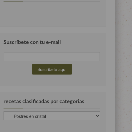
Suscríbete con tu e-mail
recetas clasificadas por categorias
recetas
clasificadas
por
categorias