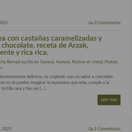
2025
0 Comentarios
fea con castañas caramelizadas y
 chocolate, receta de Arzak,
nte y rica rica.
cha Bernad
escrito en
General
,
Huevos
,
Postres en cristal
,
Postres
as
.
s absolutamente deliciosa, es crujiente, con un sabor a chocolate
ue no te puedes imaginar lo buenísima que esta, cumple a la
tortilla rara y fea vas […]
Leer más
, 2025
2 Comentarios