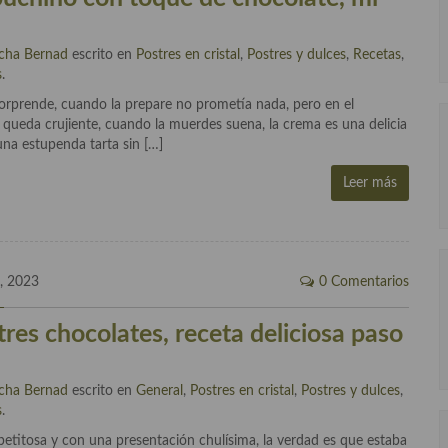
cha Bernad
escrito en
Postres en cristal
,
Postres y dulces
,
Recetas
,
s
.
sorprende, cuando la prepare no prometía nada, pero en el
queda crujiente, cuando la muerdes suena, la crema es una delicia
una estupenda tarta sin […]
Leer más
, 2023
0 Comentarios
tres chocolates, receta deliciosa paso
cha Bernad
escrito en
General
,
Postres en cristal
,
Postres y dulces
,
s
.
petitosa y con una presentación chulísima, la verdad es que estaba