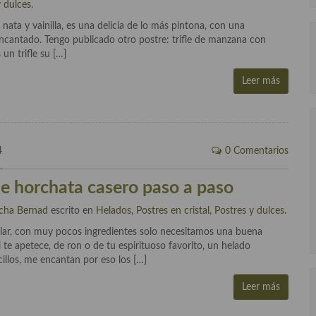
y dulces
.
 nata y vainilla, es una delicia de lo más pintona, con una
ncantado. Tengo publicado otro postre: trifle de manzana con
un trifle su […]
Leer más
4
0 Comentarios
e horchata casero paso a paso
cha Bernad
escrito en
Helados
,
Postres en cristal
,
Postres y dulces
.
lar, con muy pocos ingredientes solo necesitamos una buena
te apetece, de ron o de tu espirituoso favorito, un helado
illos, me encantan por eso los […]
Leer más