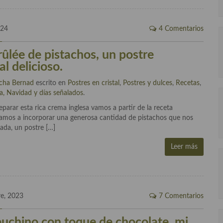
024
4 Comentarios
ûlée de pistachos, un postre
al delicioso.
cha Bernad
escrito en
Postres en cristal
,
Postres y dulces
,
Recetas
,
ta, Navidad y días señalados
.
rar esta rica crema inglesa vamos a partir de la receta
e vamos a incorporar una generosa cantidad de pistachos que nos
ada, un postre […]
Leer más
re, 2023
7 Comentarios
puchino con toque de chocolate, mi