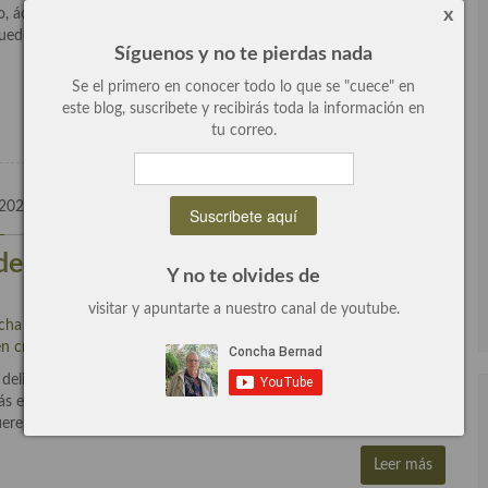
x
, ácido y dulce a la vez y con un punto dorado y crujiente por la
uedes perder, esta súper rico y no durara en tu cocina ni un
Síguenos y no te pierdas nada
Se el primero en conocer todo lo que se "cuece" en
Leer más
este blog, suscribete y recibirás toda la información en
tu correo.
 2025
0 Comentarios
e frutas, un postre sencillo y
Y no te olvides de
visitar y apuntarte a nuestro canal de youtube.
cha Bernad
escrito en
Cocina Britanica
,
General
,
Postres con
n cristal
,
Postres y dulces
,
Recetas
.
eliciosa, triunfa sin la menor duda y a mis comensales les
más económica. Cobbler que literalmente significa «zapatero» es un
fieren con […]
Leer más