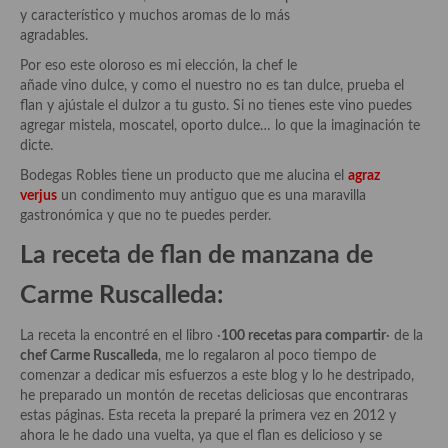
y característico y muchos aromas de lo más
agradables.
Por eso este oloroso es mi elección, la chef le
añade vino dulce, y como el nuestro no es tan dulce, prueba el
flan y ajústale el dulzor a tu gusto. Si no tienes este vino puedes
agregar mistela, moscatel, oporto dulce… lo que la imaginación te
dicte.
Bodegas Robles tiene un producto que me alucina el
agraz
verjus
un condimento muy antiguo que es una maravilla
gastronómica y que no te puedes perder.
La receta de
flan de manzana de
Carme
Ruscalleda
:
La receta la encontré en el libro ·
100 recetas para compartir
· de la
chef Carme
Ruscalleda
, me lo regalaron al poco tiempo de
comenzar a dedicar mis esfuerzos a este blog y lo he destripado,
he preparado un montón de recetas deliciosas que encontraras
estas páginas. Esta receta la preparé la primera vez en 2012 y
ahora le he dado una vuelta, ya que el flan es delicioso y se