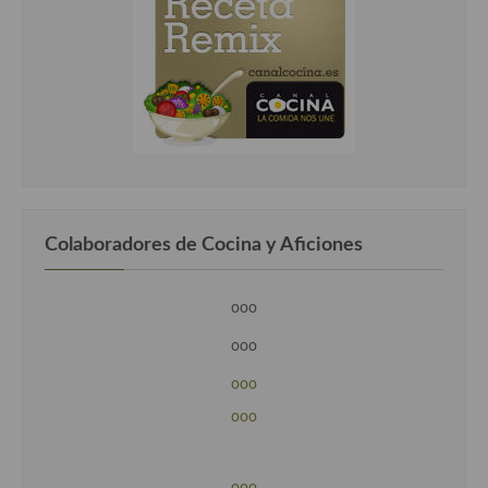
Colaboradores de Cocina y Aficiones
ooo
ooo
ooo
ooo