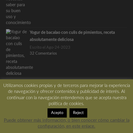
Yogur de bacalao con culis de pimientos, receta
absolutamente deliciosa
Escrito el Ago-24-2023
32 Comentarios
Utilizamos cookies propias y de terceros para mejorar la experiencia
Etiquetas
de navegación y ofrecer contenidos y publicidad de interés. Al
continuar con la navegación entendemos que se acepta nuestra
aceite
ajo
ALIÑO
aperitivo
Apuntes
arroz
política de cookies.
bacalao
berenjena
calabacin
carne
CEBOLLA
crema
Acepto
Reject
curry
ensalada
gambas
gastrónomia
hierbas
huevo
Puede obtener más información, o bien conocer cómo cambiar la
configuración, en este enlace.
jamón
limon
manzana
naranja
navidad
paso a paso