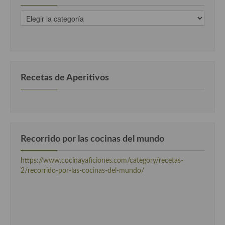
recetas
clasificadas
por
categorias
Recetas de Aperitivos
Recorrido por las cocinas del mundo
https://www.cocinayaficiones.com/category/recetas-
2/recorrido-por-las-cocinas-del-mundo/