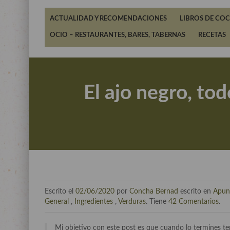
ACTUALIDAD Y RECOMENDACIONES
LIBROS DE COC
OCIO – RESTAURANTES, BARES, TABERNAS
RECETAS
El ajo negro, to
Escrito el
02/06/2020
por
Concha Bernad
escrito en
Apunt
General
,
Ingredientes
,
Verduras
. Tiene
42 Comentarios
.
Mi objetivo con este post es que cuando lo termines t