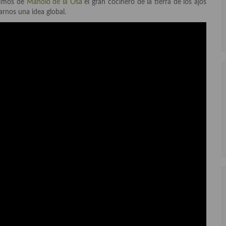
rtimos de
Manolo de la Osa
el gran cocinero de la tierra de los ajos
arnos una idea global.