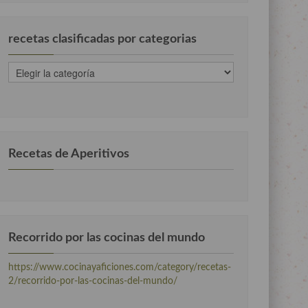
recetas clasificadas por categorias
recetas
clasificadas
por
categorias
Recetas de Aperitivos
Recorrido por las cocinas del mundo
https://www.cocinayaficiones.com/category/recetas-
2/recorrido-por-las-cocinas-del-mundo/