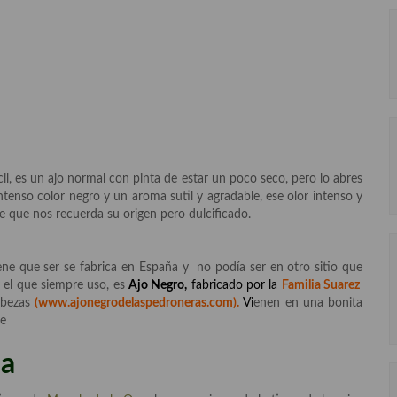
il, es un ajo normal con pinta de estar un poco seco, pero lo abres
enso color negro y un aroma sutil y agradable, ese olor intenso y
 que nos recuerda su origen pero dulcificado.
iene que ser se fabrica en España y no podía ser en otro sitio que
 el que siempre uso, es
Ajo Negro,
fa
bricado por la
Familia Suarez
abezas
(www.ajonegrodelaspedroneras.com).
Vi
enen en una bonita
te
na