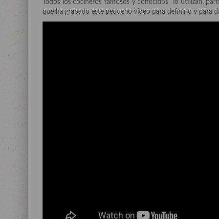
Todos los cocineros famosos y conocidos lo utilizan, pa
que ha grabado este pequeño vídeo para definirlo y para d