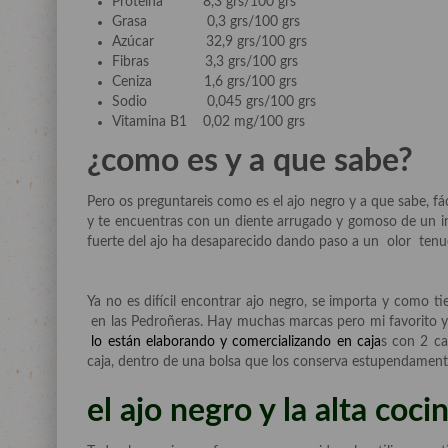
Proteína 8,3 grs/100 grs
Grasa 0,3 grs/100 grs
Azúcar 32,9 grs/100 grs
Fibras 3,3 grs/100 grs
Ceniza 1,6 grs/100 grs
Sodio 0,045 grs/100 grs
Vitamina B1 0,02 mg/100 grs
¿como es y a que sabe?
Pero os preguntareis como es el ajo negro y a que sabe, fác
y te encuentras con un diente arrugado y gomoso de un int
fuerte del ajo ha desaparecido dando paso a un olor tenue
Ya no es difícil encontrar ajo negro, se importa y como t
en las Pedroñeras. Hay muchas marcas pero mi favorito y
lo están elaborando y comercializando en caja
s con 2 c
caja, dentro de una bolsa que los conserva estupendamen
el ajo negro y la alta coci