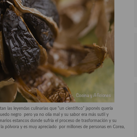
tan las leyendas culinarias que “un científico” japonés quería
e quedo negro pero ya no olía mal y su sabor era más sutil y
armarios estancos donde sufría el proceso de trasformación y su
la pólvora y es muy apreciado por millones de personas en Corea,