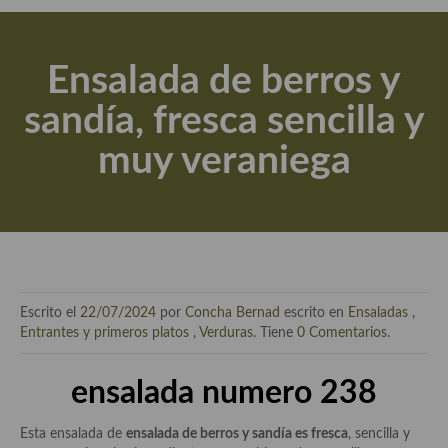
Actualidad y recomendaciones
Libros de cocina, repostería, gastronomía y más
Ensalada de berros y
Apuntes, estudios sobre temas interesantes e importantes
sandía, fresca sencilla y
Aceite de Oliva Virgen Extra (AOVE)
muy veraniega
Recetas maridadas con los mejores AOVES
Flores en la cocina recetas
Técnicas de emplatado
El mundo del vino y las bebidas
Escrito el
22/07/2024
por
Concha Bernad
escrito en
Ensaladas
,
Tiendas especiales
Entrantes y primeros platos
,
Verduras
. Tiene
0 Comentarios
.
En la mesa: menaje, vajilla, técnicas de emplatado, decoración
ensalada
numero 238
Especias, hierbas, condimentos, espesantes y aditivos
Esta ensalada de
ensalada de berros y sandía es fresca
, sencilla y