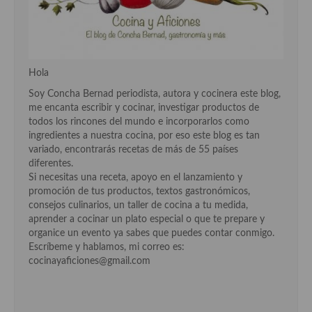
Cocina del Pacifico
Cocina filipina
Cocina de Hawái
Hola
Cocina de Madagascar
Soy Concha Bernad periodista, autora y cocinera este blog,
me encanta escribir y cocinar, investigar productos de
Cocina Africana
todos los rincones del mundo e incorporarlos como
ingredientes a nuestra cocina, por eso este blog es tan
Cocina Sudafrinaca
variado, encontrarás recetas de más de 55 países
diferentes.
Cocina del Congo
Si necesitas una receta, apoyo en el lanzamiento y
promoción de tus productos, textos gastronómicos,
Cocina Sefardí
consejos culinarios, un taller de cocina a tu medida,
aprender a cocinar un plato especial o que te prepare y
Cocina Yoshoku
organice un evento ya sabes que puedes contar conmigo.
Escríbeme y hablamos, mi correo es:
Cocina callejera
cocinayaficiones@gmail.com
Cocina fusión
Cocinas de España