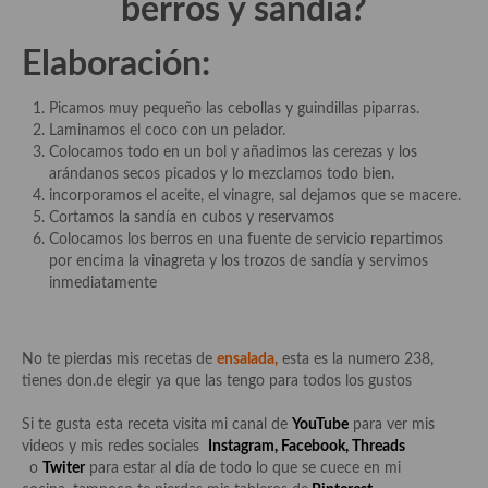
berros y sandía?
demás
Entrantes y primeros platos
Elaboración:
Ensaladas
Picamos muy pequeño las cebollas y guindillas piparras.
Laminamos el coco con un pelador.
Entrantes
Colocamos todo en un bol y añadimos las cerezas y los
arándanos secos picados y lo mezclamos todo bien.
Gazpachos, salmorejos, sopas y cremas frías
incorporamos el aceite, el vinagre, sal dejamos que se macere.
Cortamos la sandía en cubos y reservamos
Quínoa
Colocamos los berros en una fuente de servicio repartimos
por encima la vinagreta y los trozos de sandía y servimos
Pasta
inmediatamente
Arroces Y fideuás
Legumbres y cereales
No te pierdas mis recetas de
ensalada,
esta es la numero 238,
tienes don.de elegir ya que las tengo para todos los gustos
Cuscús
Si te gusta esta receta visita mi canal de
YouTube
para ver mis
Huevos
videos y mis redes sociales
Instagram
,
Facebook
,
Threads
o
Twiter
para estar al día de todo lo que se cuece en mi
Masas elaboradas con harina, pizzas, quiches y demás