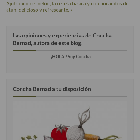
Ajoblanco de melón, la receta básica y con bocaditos de
Cocina Azerí (Azerbaiyán)
atún, delicioso y refrescante. »
Cocina de Egipto
Cocina de Tunez
Las opiniones y experiencias de Concha
Cocina Oriental
Bernad, autora de este blog.
Cocina Tailandesa
¡HOLA!! Soy Concha
Cocina Japonesa
Cocina Vietnamita
Concha Bernad a tu disposición
Cocina camboyana
Cocina Coreana
Cocina HIndú
Cocina China