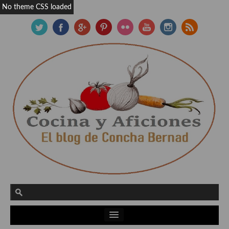
No theme CSS loaded