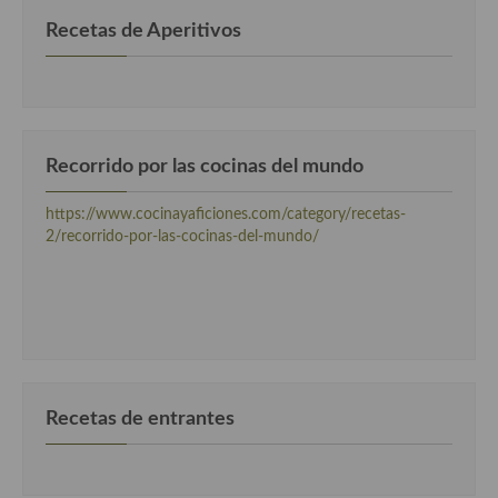
Cocina Danesa
Recetas de Aperitivos
Cocina de la Republica Checa
Cocina de Polonia
Cocina de Ucrania
Recorrido por las cocinas del mundo
Cocina Eslovena
https://www.cocinayaficiones.com/category/recetas-
2/recorrido-por-las-cocinas-del-mundo/
Cocina Francesa
Cocina Griega
Cocina Holandesa
Cocina Hungara
Recetas de entrantes
Cocina Irlanda
Cocina Italiana