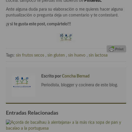
cocina. tampoco te pierdas mis tableros de
Pinterest.
Ante alguna duda para su elaboración o me quieres hacer alguna
Plato principal
puntualización o pregunta deja un comentario y te contestaré.
Aves
¡y si te gusta este post, compártelo!!!
Carne
Pescado y Marisco
Tags:
sin frutos secos
,
sin gluten
,
sin huevo
,
sin lactosa
Postres y dulces
Postres con frutas
Escrito por
Concha Bernad
Quesos, recetas
Periodista, blogger y cocinera de este blog.
Salazones y encurtidos
Recetas Especiales
Entradas Relacionadas
Recetas de Cuaresma
Recetas maridadas con los mejores AOVES