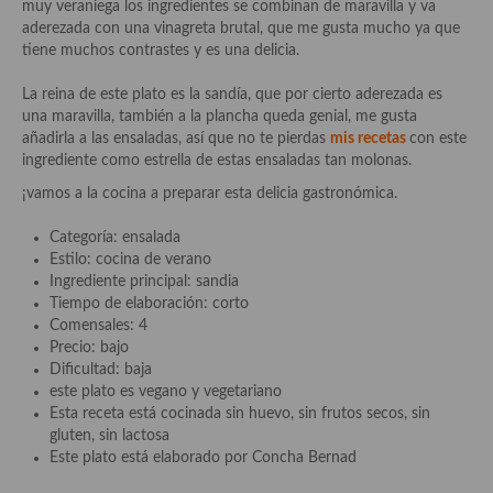
Historia de la gastronomía, platos celebres, cocineros, críticos,
muy veraniega los ingredientes se combinan de maravilla y va
historias culinarias y otras cosas
aderezada con una vinagreta brutal, que me gusta mucho ya que
tiene muchos contrastes y es una delicia.
Origen y evolución de la comida
La reina de este plato es la sandía, que por cierto aderezada es
Protocolo y buenas maneras.
una maravilla, también a la plancha queda genial, me gusta
añadirla a las ensaladas, así que no te pierdas
mis recetas
con este
Ocio – restaurantes, bares, tabernas
ingrediente como estrella de estas ensaladas tan molonas.
¡vamos a la cocina a preparar esta delicia gastronómica.
Viajes eno-gastro-turísticos
Categoría: ensalada
En El Candelero
Estilo: cocina de verano
Ingrediente principal: sandia
Las opiniones de la «Cocinera»
Tiempo de elaboración: corto
Comensales: 4
Prensa
Precio: bajo
Dificultad: baja
Recetas
este plato es vegano y vegetariano
Esta receta está cocinada sin huevo, sin frutos secos, sin
Acompañamientos
gluten, sin lactosa
Este plato está elaborado por Concha Bernad
Airfryer recetas