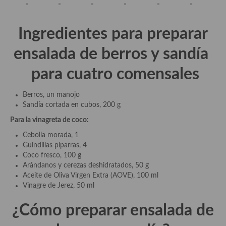
Aderezos, salsas, vinagretas, especias, hierbas aromáticas o
aditivos
Ingredientes para preparar
Especias, mezclas de especias
ensalada de berros y sandía
Hierbas aromáticas
para cuatro comensales
Aceites
Berros, un manojo
Mojos y pastas
Sandía cortada en cubos, 200 g
Sales y polvos
Para la vinagreta de coco:
Cebolla morada, 1
Salsas y mojos
Guindillas piparras, 4
Coco fresco, 100 g
Adobos
Arándanos y cerezas deshidratados, 50 g
Aceite de Oliva Virgen Extra (AOVE), 100 ml
Aperitivos
Vinagre de Jerez, 50 ml
Bebidas
¿Cómo preparar ensalada de
Bocadillos, hamburguesas, sándwich, emparedados, tostas y