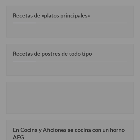
Cocina Luxemburgo
Recetas de «platos principales»
Cocina Polaca
Cocina portuguesa
Cocina Rusa
Recetas de postres de todo tipo
Cocina Sueca
Cocina Suiza
Cocina Turca
En Cocina y Aficiones se cocina con un horno
AEG