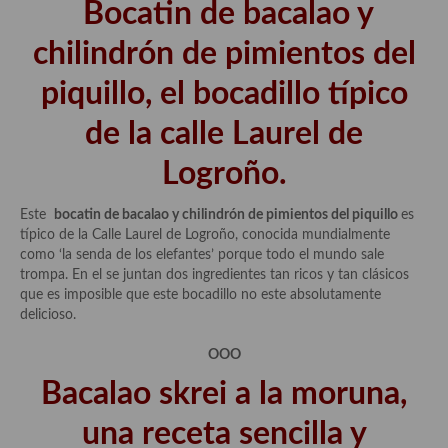
Bocatin de bacalao y
Cocina Andaluza
chilindrón de pimientos del
Cocina Aragonesa
piquillo, el bocadillo típico
Cocina Asturiana
de la calle Laurel de
Cocina Balear
Logroño.
Cocina Canaria
Este
bocatin de bacalao y chilindrón de pimientos del piquillo
es
típico de la Calle Laurel de Logroño, conocida mundialmente
Cocina Castellana
como ‘la senda de los elefantes’ porque todo el mundo sale
trompa. En el se juntan dos ingredientes tan ricos y tan clásicos
Cocina Castilla – La Mancha
que es imposible que este bocadillo no este absolutamente
delicioso.
Cocina Catalana
OOO
Cocina Extremeña
Bacalao skrei a la moruna,
Cocina Gallega
una receta sencilla y
Cocina Madrileña