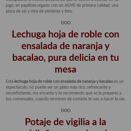
jugo, en papillote regado con un AOVE de primera calidad, una
Cocina Danesa
pizca de sal y otra de pimienta y listo.
Cocina de la Republica Checa
OOO
Cocina de Polonia
Lechuga hoja de roble con
Cocina de Ucrania
ensalada de naranja y
Cocina Eslovena
bacalao, pura delicia en tu
Cocina Francesa
mesa
Cocina Griega
Esta
lechuga hoja de roble con ensalada de naranja y bacalao
es un
espectáculo, no puede ser un plato más rico, refrescante y
Cocina Holandesa
reconfortante, me encanto y te recomiendo que se la prepares a
tus comensales, cuando terminen de comerla te van a hacer la ola.
Cocina Hungara
OOO
Cocina Irlanda
Potaje de vigilia a la
Cocina Italiana