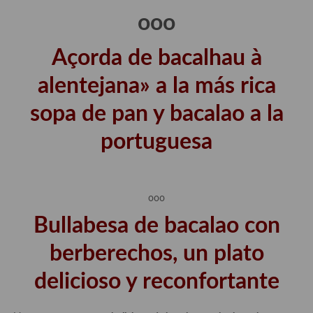
ooo
Plato principal
Açorda de bacalhau à
Aves
alentejana» a la más rica
Carne
sopa de pan y bacalao a la
Pescado y Marisco
portuguesa
Postres y dulces
Postres con frutas
Quesos, recetas
ooo
Bullabesa de bacalao con
Salazones y encurtidos
berberechos, un plato
Recetas Especiales
delicioso y reconfortante
Recetas de Cuaresma
Recetas maridadas con los mejores AOVES