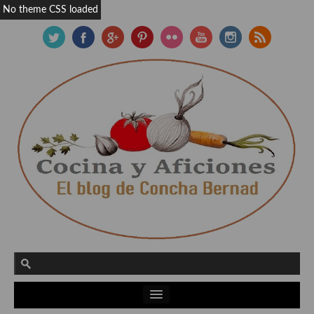
No theme CSS loaded