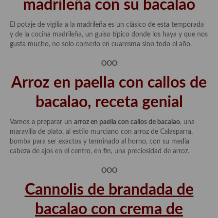
madrileña con su bacalao
Cocina Luxemburgo
El potaje de vigilia a la madrileña es un clásico de esta temporada
Cocina Polaca
y de la cocina madrileña, un guiso típico donde los haya y que nos
gusta mucho, no solo comerlo en cuaresma sino todo el año.
Cocina portuguesa
OOO
Cocina Rusa
Arroz en paella con callos de
Cocina Sueca
bacalao, receta genial
Cocina Suiza
Vamos a preparar un
arroz en paella con callos de bacalao
, una
Cocina Turca
maravilla de plato, al estilo murciano con arroz de Calasparra,
bomba para ser exactos y terminado al horno, con su media
cabeza de ajos en el centro, en fin, una preciosidad de arroz.
OOO
Cannolis de brandada de
bacalao con crema de