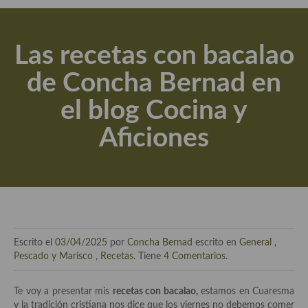
Actualidad y recomendaciones
Libros de cocina, repostería, gastronomía y más
Las recetas con bacalao
Apuntes, estudios sobre temas interesantes e importantes
de Concha Bernad en
Aceite de Oliva Virgen Extra (AOVE)
el blog Cocina y
Recetas maridadas con los mejores AOVES
Aficiones
Flores en la cocina recetas
Técnicas de emplatado
El mundo del vino y las bebidas
Tiendas especiales
Escrito el
03/04/2025
por
Concha Bernad
escrito en
General
,
En la mesa: menaje, vajilla, técnicas de emplatado, decoración
Pescado y Marisco
,
Recetas
. Tiene
4 Comentarios
.
Especias, hierbas, condimentos, espesantes y aditivos
Te voy a presentar mis
recetas con bacalao,
estamos en Cuaresma
y la tradición cristiana nos dice que los viernes no debemos comer