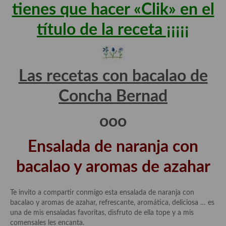
demás
tienes que hacer «Clik» en el
Entrantes y primeros platos
título de la receta ¡¡¡¡¡
Ensaladas
Entrantes
Las recetas con bacalao de
Gazpachos, salmorejos, sopas y cremas frías
Concha Bernad
Quínoa
ooo
Pasta
Ensalada de naranja con
Arroces Y fideuás
bacalao y aromas de azahar
Legumbres y cereales
Cuscús
Te invito a compartir conmigo esta ensalada de naranja con
bacalao y aromas de azahar, refrescante, aromática, deliciosa … es
Huevos
una de mis ensaladas favoritas, disfruto de ella tope y a mis
comensales les encanta.
Masas elaboradas con harina, pizzas, quiches y demás