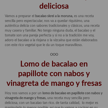
deliciosa
Cocina Murciana
Vamos a preparar el
bacalao skrei a la
moruna,
es una receta
Cocina Navarra
sencilla pero espectacular, nos va a quedar riquísimo, una
auténtica delicia con sabores tradicionales y clásicos, una receta
Cocina Riojana
muy casera y familiar. No tengo ninguna duda, el bacalao y el
tomate son una pareja perfecta y si no a la tradición me voy,
Cocina Valenciana
adoro el bacalao a la riojana o la vizcaína que están elaborados
con este rico vegetal que le da un toque maravilloso.
Cocina Vasca
OOO
Cocina Europea
Lomo de bacalao en
Cocina Alemana
papillote con nabos y
Cocina Austriaca
vinagreta de mango y fresas
Cocina Belga
Hoy nos vamos a por un
lomo de bacalao en papillote con nabos y
Cocina Britanica
vinagreta de mango y fresas,
una receta muy sencilla pero
deliciosa, con un bacalao tan rico. de tanta calidad, lo mejor es
Cocina Bulgara
manipularlo lo menos posible, así que lo vamos a cocinar en su