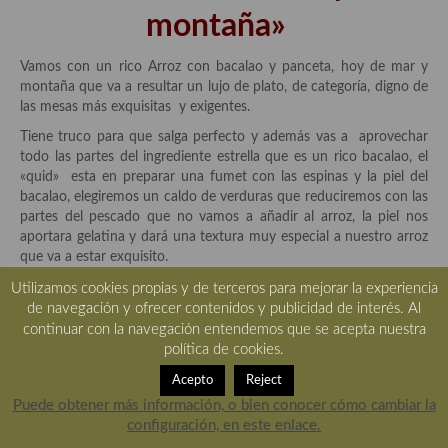
montaña»
Vamos con un rico Arroz con bacalao y panceta, hoy de mar y
montaña que va a resultar un lujo de plato, de categoría, digno de
las mesas más exquisitas y exigentes.
Tiene truco para que salga perfecto y además vas a aprovechar
todo las partes del ingrediente estrella que es un rico bacalao, el
«quid» esta en preparar una fumet con las espinas y la piel del
bacalao, elegiremos un caldo de verduras que reduciremos con las
partes del pescado que no vamos a añadir al arroz, la piel nos
aportara gelatina y dará una textura muy especial a nuestro arroz
que va a estar exquisito.
Utilizamos cookies propias y de terceros para mejorar la experiencia
OOO
de navegación y ofrecer contenidos y publicidad de interés. Al
Bacalao con costra de
continuar con la navegación entendemos que se acepta nuestra
política de cookies.
mahonesa de pera
Acepto
Reject
Puede obtener más información, o bien conocer cómo cambiar la
Este
bacalao con costra de mahonesa de pera
es una receta
configuración, en este enlace.
sencilla pero con su toque especial, un plato delicioso y refinado