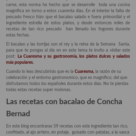
Historia de la gastronomía, platos celebres, cocineros, críticos,
carne, esta norma ha hecho que se desarrolle toda una cocina
historias culinarias y otras cosas
magnifica en torno a estos cuarenta días. En el interior la falta de
pescado fresco hizo que el bacalao salado e fuera primordial y el
Origen y evolución de la comida
ingrediente estrella de estos platos, y desde entonces miles de
recetas de tan rico pescado han llenado los fogones durante
Protocolo y buenas maneras.
estas fechas.
Ocio – restaurantes, bares, tabernas
El bacalao y las torrijas son el rey y la reina de la Semana Santa,
para que te pongas al día en en este tema te invito a visitar este
Viajes eno-gastro-turísticos
post:
La Cuaresma y su gastronomía, los platos dulces y salados
más populares.
En El Candelero
Cuando lo leas descubrirás que es la
Cuaresma,
la razón de su
celebración y el entorno gastronomico, que es magnifico, del que
Las opiniones de la «Cocinera»
disfrutamos todos los españoles durante estos días. No te pierdas
todas estas recetas super molonas.
Prensa
Las recetas con bacalao de Concha
Recetas
Bernad
Acompañamientos
En este blog encontraras 59 recetas con este ingrediente tan rico,
Airfryer recetas
confitado, al ajo arriero, en potaje, guisado con patatas, a la vasca