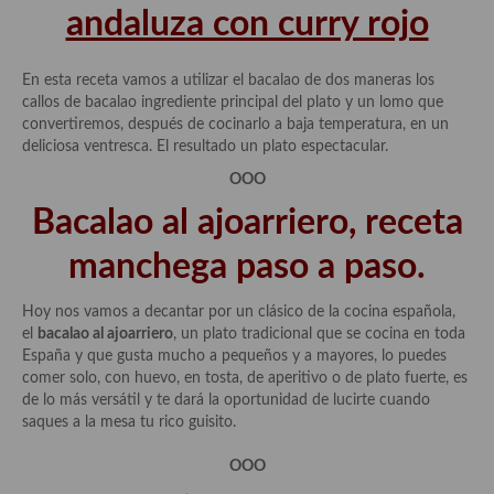
Cocina del Pacifico
andaluza con curry rojo
Cocina filipina
En esta receta vamos a utilizar el bacalao de dos maneras los
Cocina de Hawái
callos de bacalao ingrediente principal del plato y un lomo que
convertiremos, después de cocinarlo a baja temperatura, en un
Cocina de Madagascar
deliciosa ventresca. El resultado un plato espectacular.
OOO
Cocina Africana
Bacalao al ajoarriero, receta
Cocina Sudafrinaca
manchega paso a paso.
Cocina del Congo
Hoy nos vamos a decantar por un clásico de la cocina española,
Cocina Sefardí
el
bacalao al ajoarriero
, un plato tradicional que se cocina en toda
España y que gusta mucho a pequeños y a mayores, lo puedes
Cocina Yoshoku
comer solo, con huevo, en tosta, de aperitivo o de plato fuerte, es
de lo más versátil y te dará la oportunidad de lucirte cuando
Cocina callejera
saques a la mesa tu rico guisito.
Cocina fusión
OOO
Cocinas de España