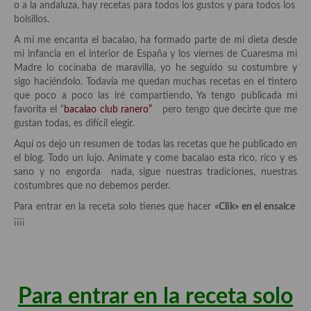
o a la andaluza, hay recetas para todos los gustos y para todos los
Aderezos, salsas, vinagretas, especias, hierbas aromáticas o
bolsillos.
aditivos
A mí me encanta el bacalao, ha formado parte de mi dieta desde
Especias, mezclas de especias
mi infancia en el interior de España y los viernes de Cuaresma mi
Madre lo cocinaba de maravilla, yo he seguido su costumbre y
Hierbas aromáticas
sigo haciéndolo. Todavía me quedan muchas recetas en el tintero
que poco a poco las iré compartiendo, Ya tengo publicada mi
Aceites
favorita el “
bacalao club ranero”
pero tengo que decirte que me
gustan todas, es difícil elegir.
Mojos y pastas
Aquí os dejo un resumen de todas las recetas que he publicado en
el blog. Todo un lujo. Anímate y come bacalao esta rico, rico y es
Sales y polvos
sano y no engorda nada, sigue nuestras tradiciones, nuestras
costumbres que no debemos perder.
Salsas y mojos
Para entrar en la receta solo tienes que hacer
«Clik» en el ensalce
Adobos
¡¡¡¡
Aperitivos
Bebidas
Para entrar en la receta solo
Bocadillos, hamburguesas, sándwich, emparedados, tostas y