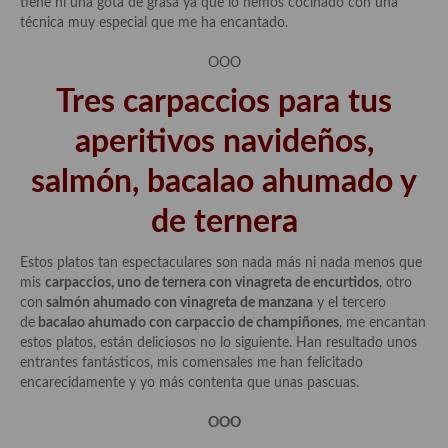
tiene ni una gota de grasa ya que lo hemos cocinado con una
técnica muy especial que me ha encantado.
OOO
Tres carpaccios para tus
aperitivos navideños,
salmón, bacalao ahumado y
de ternera
Estos platos tan espectaculares son nada más ni nada menos que
mis
carpaccios, uno de ternera con vinagreta de encurtidos
, otro
con
salmón ahumado con vinagreta de manzana
y el tercero
de
bacalao ahumado con carpaccio de champiñones
, me encantan
estos platos, están deliciosos no lo siguiente. Han resultado unos
entrantes fantásticos, mis comensales me han felicitado
encarecidamente y yo más contenta que unas pascuas.
OOO