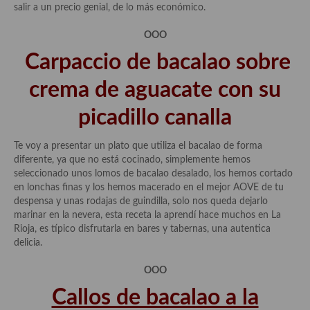
salir a un precio genial, de lo más económico.
Cocina Azerí (Azerbaiyán)
OOO
Cocina de Egipto
Carpaccio de bacalao sobre
Cocina de Tunez
crema de aguacate con su
Cocina Oriental
picadillo canalla
Cocina Tailandesa
Te voy a presentar un plato que utiliza el bacalao de forma
Cocina Japonesa
diferente, ya que no está cocinado, simplemente hemos
seleccionado unos lomos de bacalao desalado, los hemos cortado
Cocina Vietnamita
en lonchas finas y los hemos macerado en el mejor AOVE de tu
despensa y unas rodajas de guindilla, solo nos queda dejarlo
Cocina camboyana
marinar en la nevera, esta receta la aprendí hace muchos en La
Rioja, es típico disfrutarla en bares y tabernas, una autentica
Cocina Coreana
delicia.
Cocina HIndú
OOO
Cocina China
Callos de bacalao a la