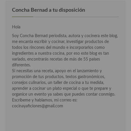
Concha Bernad a tu disposición
Cocina Andaluza
Cocina Aragonesa
Hola
Cocina Asturiana
Soy Concha Bernad periodista, autora y cocinera este blog,
me encanta escribir y cocinar, investigar productos de
Cocina Balear
todos los rincones del mundo e incorporarlos como
ingredientes a nuestra cocina, por eso este blog es tan
Cocina Canaria
variado, encontrarás recetas de más de 55 países
diferentes.
Cocina Castellana
Si necesitas una receta, apoyo en el lanzamiento y
promoción de tus productos, textos gastronómicos,
Cocina Castilla – La Mancha
consejos culinarios, un taller de cocina a tu medida,
aprender a cocinar un plato especial o que te prepare y
Cocina Catalana
organice un evento ya sabes que puedes contar conmigo.
Escríbeme y hablamos, mi correo es:
Cocina Extremeña
cocinayaficiones@gmail.com
Cocina Gallega
Cocina Madrileña