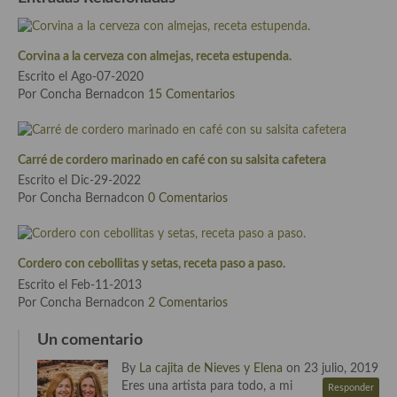
Cocina de Guatemala
Cocina de Nicaragua
Corvina a la cerveza con almejas, receta estupenda.
Escrito el Ago-07-2020
Cocina Ecuatoriana
Por Concha Bernadcon
15 Comentarios
Cocina Jamaicana
Carré de cordero marinado en café con su salsita cafetera
Cocina Mexicana
Escrito el Dic-29-2022
Cocina peruana
Por Concha Bernadcon
0 Comentarios
Cocina de Oriente Medio
Cordero con cebollitas y setas, receta paso a paso.
Cocina israelí
Escrito el Feb-11-2013
Por Concha Bernadcon
2 Comentarios
Cocina libanesa
Un comentario
Cocina Armenia
By
La cajita de Nieves y Elena
on 23 julio, 2019
Cocina Siria
Eres una artista para todo, a mi
Responder