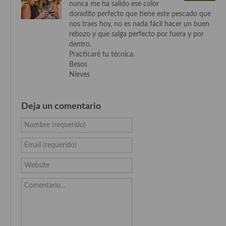
nunca me ha salido ese color
Cocina Azerí (Azerbaiyán)
doradito perfecto que tiene este pescado que
nos traes hoy, no es nada fácil hacer un buen
Cocina de Egipto
rebozo y que salga perfecto por fuera y por
dentro.
Cocina de Tunez
Practicaré tu técnica.
Besos
Cocina Oriental
Nieves
Cocina Tailandesa
Deja un comentario
Cocina Japonesa
Nombre (requerido)
Cocina Vietnamita
Email (requerido)
Cocina camboyana
Website
Cocina Coreana
Comentario...
Cocina HIndú
Cocina China