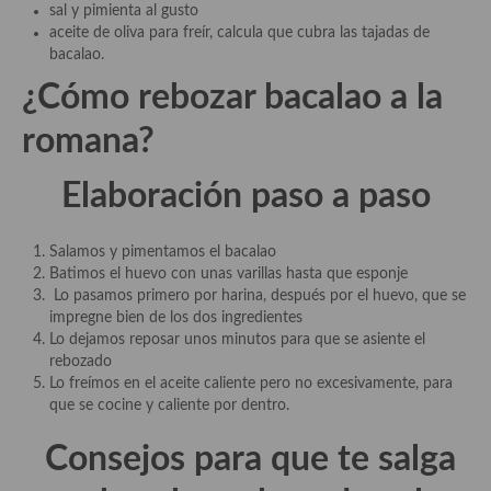
demás
sal y pimienta al gusto
aceite de oliva para freír, calcula que cubra las tajadas de
Entrantes y primeros platos
bacalao.
¿Cómo rebozar bacalao a la
Ensaladas
romana?
Entrantes
Gazpachos, salmorejos, sopas y cremas frías
Elaboración paso a paso
Quínoa
Salamos y pimentamos el bacalao
Pasta
Batimos el huevo con unas varillas hasta que esponje
Lo pasamos primero por harina, después por el huevo, que se
Arroces Y fideuás
impregne bien de los dos ingredientes
Lo dejamos reposar unos minutos para que se asiente el
Legumbres y cereales
rebozado
Lo freímos en el aceite caliente pero no excesivamente, para
Cuscús
que se cocine y caliente por dentro.
Huevos
Consejos para que te salga
Masas elaboradas con harina, pizzas, quiches y demás