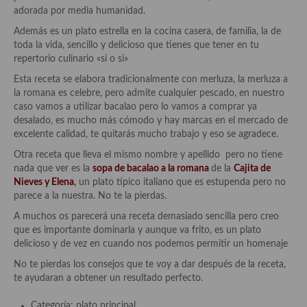
Historia de la gastronomía, platos celebres, cocineros, críticos,
adorada por media humanidad.
historias culinarias y otras cosas
Además es un plato estrella en la cocina casera, de familia, la de
Origen y evolución de la comida
toda la vida, sencillo y delicioso que tienes que tener en tu
repertorio culinario «si o si»
Protocolo y buenas maneras.
Esta receta se elabora tradicionalmente con merluza, la merluza a
la romana es celebre, pero admite cualquier pescado, en nuestro
Ocio – restaurantes, bares, tabernas
caso vamos a utilizar bacalao pero lo vamos a comprar ya
desalado, es mucho más cómodo y hay marcas en el mercado de
Viajes eno-gastro-turísticos
excelente calidad, te quitarás mucho trabajo y eso se agradece.
En El Candelero
Otra receta que lleva el mismo nombre y apellido pero no tiene
nada que ver es la
sopa de bacalao a la romana
de la
Cajita de
Las opiniones de la «Cocinera»
Nieves y Elena
,
un plato típico italiano que es estupenda pero no
parece a la nuestra. No te la pierdas.
Prensa
A muchos os parecerá una receta demasiado sencilla pero creo
que es importante dominarla y aunque va frito, es un plato
Recetas
delicioso y de vez en cuando nos podemos permitir un homenaje
Acompañamientos
No te pierdas los consejos que te voy a dar después de la receta,
te ayudaran a obtener un resultado perfecto.
Airfryer recetas
Categoría: plato principal