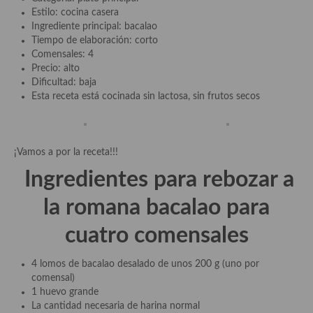
Aderezos, salsas, vinagretas, especias, hierbas aromáticas o
Estilo: cocina casera
aditivos
Ingrediente principal: bacalao
Tiempo de elaboración: corto
Especias, mezclas de especias
Comensales: 4
Precio: alto
Hierbas aromáticas
Dificultad: baja
Esta receta está cocinada sin lactosa, sin frutos secos
Aceites
Mojos y pastas
¡Vamos a por la receta!!!
Sales y polvos
Ingredientes para rebozar a
Salsas y mojos
la romana bacalao para
Adobos
cuatro comensales
Aperitivos
4 lomos de bacalao desalado de unos 200 g (uno por
Bebidas
comensal)
1 huevo grande
Bocadillos, hamburguesas, sándwich, emparedados, tostas y
La cantidad necesaria de harina normal