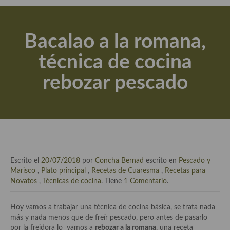
Actualidad y recomendaciones
Libros de cocina, repostería, gastronomía y más
Bacalao a la romana,
Apuntes, estudios sobre temas interesantes e importantes
técnica de cocina
Aceite de Oliva Virgen Extra (AOVE)
rebozar pescado
Recetas maridadas con los mejores AOVES
Flores en la cocina recetas
Técnicas de emplatado
El mundo del vino y las bebidas
Escrito el
20/07/2018
por
Concha Bernad
escrito en
Pescado y
Tiendas especiales
Marisco
,
Plato principal
,
Recetas de Cuaresma
,
Recetas para
Novatos
,
Técnicas de cocina
. Tiene
1 Comentario
.
En la mesa: menaje, vajilla, técnicas de emplatado, decoración
Hoy vamos a trabajar una técnica de cocina básica, se trata nada
Especias, hierbas, condimentos, espesantes y aditivos
más y nada menos que de freír pescado, pero antes de pasarlo
por la freidora lo vamos a
rebozar a la romana
, una receta