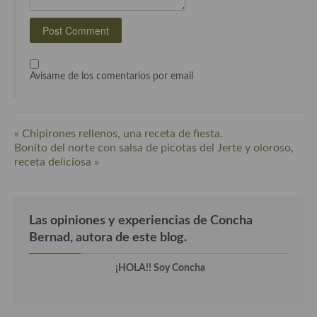
Cocina del Pacifico
Cocina filipina
Cocina de Hawái
Avísame de los comentarios por email
Cocina de Madagascar
Cocina Africana
« Chipirones rellenos, una receta de fiesta.
Cocina Sudafrinaca
Bonito del norte con salsa de picotas del Jerte y oloroso,
receta deliciosa »
Cocina del Congo
Cocina Sefardí
Las opiniones y experiencias de Concha
Cocina Yoshoku
Bernad, autora de este blog.
Cocina callejera
¡HOLA!! Soy Concha
Cocina fusión
Cocinas de España