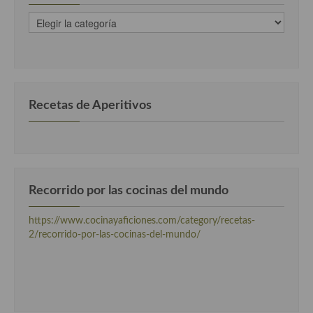
Cocina Danesa
recetas
clasificadas
Cocina de la Republica Checa
por
categorias
Cocina de Polonia
Cocina de Ucrania
Recetas de Aperitivos
Cocina Eslovena
Cocina Francesa
Cocina Griega
Recorrido por las cocinas del mundo
Cocina Holandesa
https://www.cocinayaficiones.com/category/recetas-
2/recorrido-por-las-cocinas-del-mundo/
Cocina Hungara
Cocina Irlanda
Cocina Italiana