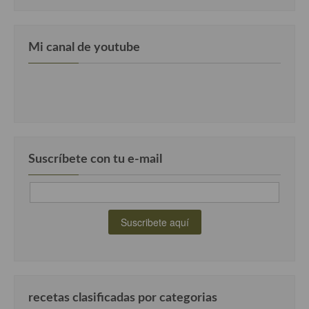
Cocina Murciana
Mi canal de youtube
Cocina Navarra
Cocina Riojana
Cocina Valenciana
Cocina Vasca
Suscríbete con tu e-mail
Cocina Europea
Cocina Alemana
Cocina Austriaca
Cocina Belga
Cocina Britanica
recetas clasificadas por categorias
Cocina Bulgara