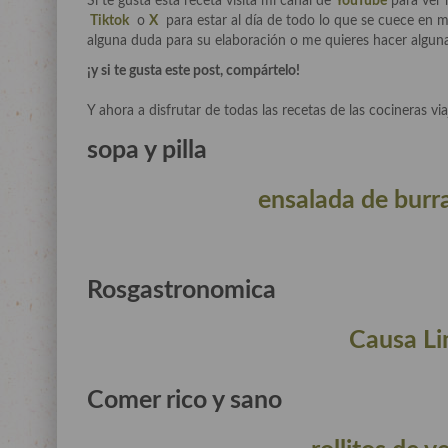
Si te gusta esta receta visita mi canal de
YouTube
para ver 
Tiktok
o
X
para estar al día de todo lo que se cuece en m
alguna duda para su elaboración o me quieres hacer alguna
¡y si te gusta este post, compártelo!
Y ahora a disfrutar de todas las recetas de las cocineras via
sopa y pilla
ensalada de burr
Rosgastronomica
Causa Li
Comer rico y sano