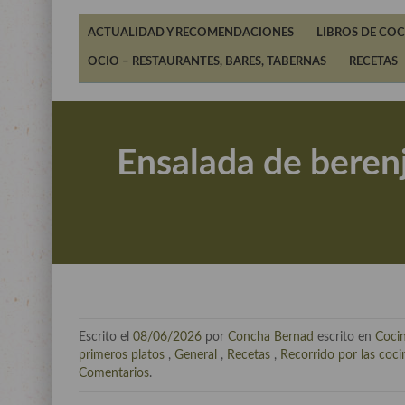
ACTUALIDAD Y RECOMENDACIONES
LIBROS DE COC
OCIO – RESTAURANTES, BARES, TABERNAS
RECETAS
Ensalada de berenj
Escrito el
08/06/2026
por
Concha Bernad
escrito en
Coci
primeros platos
,
General
,
Recetas
,
Recorrido por las coc
Comentarios
.