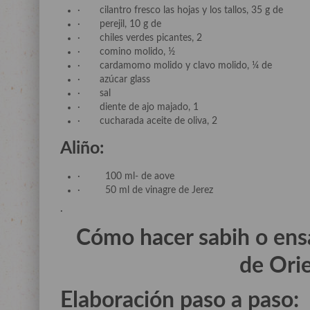
· cilantro fresco las hojas y los tallos, 35 g de
· perejil, 10 g de
· chiles verdes picantes, 2
· comino molido, ½
· cardamomo molido y clavo molido, ¼ de
· azúcar glass
· sal
· diente de ajo majado, 1
· cucharada aceite de oliva, 2
Aliño:
· 100 ml- de aove
· 50 ml de vinagre de Jerez
·
Cómo hacer sabih o ensa
de Ori
Elaboración paso a paso: