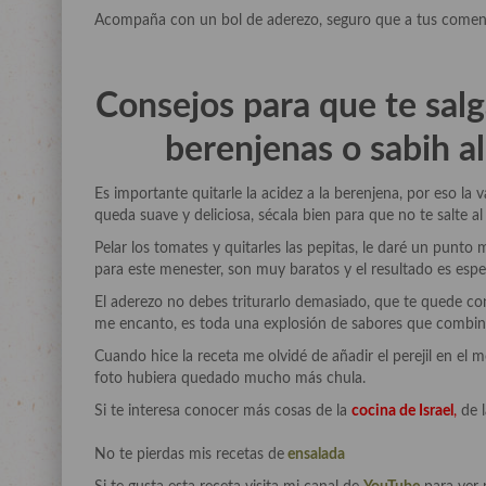
Acompaña con un bol de aderezo, seguro que a tus comens
Consejos para que te salg
berenjenas o sabih a
Es importante quitarle la acidez a la berenjena, por eso l
queda suave y deliciosa, sécala bien para que no te salte al f
Pelar los tomates y quitarles las pepitas, le daré un punt
para este menester, son muy baratos y el resultado es espe
El aderezo no debes triturarlo demasiado, que te quede con
me encanto, es toda una explosión de sabores que combina a
Cuando hice la receta me olvidé de añadir el perejil en e
foto hubiera quedado mucho más chula.
Si te interesa conocer más cosas de la
cocina de Israel
,
de l
No te pierdas mis recetas de
ensalada