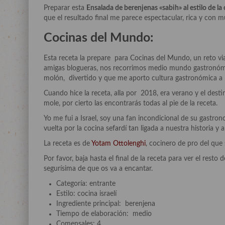
Preparar esta
Ensalada de berenjenas «sabih» al estilo de l
que el resultado final me parece espectacular, rica y con
Cocinas del Mundo:
Esta receta la prepare para Cocinas del Mundo, un reto vi
amigas blogueras, nos recorrimos medio mundo gastronóm
molón, divertido y que me aporto cultura gastronómica a 
Cuando hice la receta, alla por 2018, era verano y el desti
mole, por cierto las encontrarás todas al pie de la receta.
Yo me fui a Israel, soy una fan incondicional de su gastro
vuelta por la cocina sefardí tan ligada a nuestra historia y 
La receta es de
Yotam Ottolenghi
, cocinero de pro del que 
Por favor, baja hasta el final de la receta para ver el rest
segurísima de que os va a encantar.
Categoría: entrante
Estilo: cocina israelí
Ingrediente principal: berenjena
Tiempo de elaboración: medio
Comensales: 4