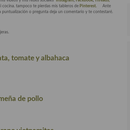
mis videos y mis redes sociales
Instagram
,
Facebook
,
Threads,
i cocina. tampoco te pierdas mis tableros de
Pinterest.
Ante
 puntualización o pregunta deja un comentario y te contestaré.
jeras.
ata, tomate y albahaca
meña de pollo