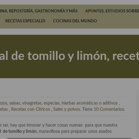
INA, REPOSTERÍA, GASTRONOMÍA Y MÁS
APUNTES, ESTUDIOS SOBRE
RECETAS ESPECIALES
COCINAS DEL MUNDO
al de tomillo y limón, rece
zos, salsas, vinagretas, especias, hierbas aromáticas o aditivos
,
etas
,
Recetas con Citricos
,
Sales y polvos
. Tiene
10 Comentarios
.
e ser, hay que innovar y hacer cosas nuevas para que nuestra
l de tomillo y limón
, maravillosa para preparar unos asados