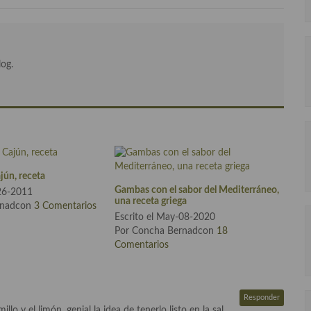
log.
ajún, receta
Gambas con el sabor del Mediterráneo,
-26-2011
una receta griega
rnadcon
3 Comentarios
Escrito el May-08-2020
Por Concha Bernadcon
18
Comentarios
Responder
o y el limón, genial la idea de tenerlo listo en la sal.