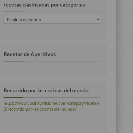
recetas clasificadas por categorias
recetas
clasificadas
por
categorias
Recetas de Aperitivos
Recorrido por las cocinas del mundo
https://www.cocinayaficiones.com/category/recetas-
2/recorrido-por-las-cocinas-del-mundo/