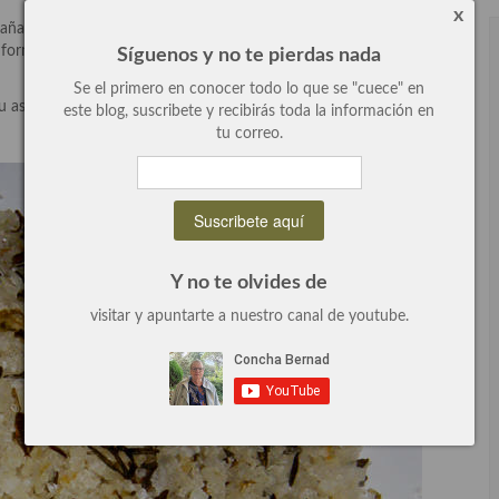
x
ñadir al pollo cada ingrediente, pues muy sencillo, al poner juntos
 forman un nuevo ingrediente: nuestra rica sal que es un festival
Síguenos y no te pierdas nada
Se el primero en conocer todo lo que se "cuece" en
u asado, al horno y listo. ¡Más fácil imposible!
este blog, suscribete y recibirás toda la información en
tu correo.
Y no te olvides de
visitar y apuntarte a nuestro canal de youtube.