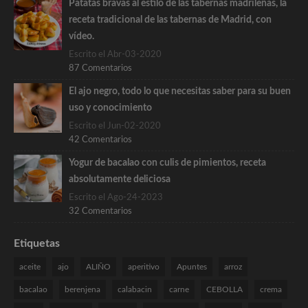
Patatas bravas al estilo de las tabernas madrileñas, la
receta tradicional de las tabernas de Madrid, con
vídeo.
Escrito el Abr-03-2020
87 Comentarios
El ajo negro, todo lo que necesitas saber para su buen
uso y conocimiento
Escrito el Jun-02-2020
42 Comentarios
Yogur de bacalao con culis de pimientos, receta
absolutamente deliciosa
Escrito el Ago-24-2023
32 Comentarios
Etiquetas
aceite
ajo
ALIÑO
aperitivo
Apuntes
arroz
bacalao
berenjena
calabacin
carne
CEBOLLA
crema