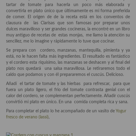
Historia de la gastronomía, platos celebres, cocineros, críticos,
tartar de tomate para hacerla un poco más elaborada y
historias culinarias y otras cosas
convertirla en plato único que últimamente es mi forma preferida
de comer. El origen de de la receta está en los conventos de
Origen y evolución de la comida
clausura de las Clarisas que son famosas por preparar unos
dulces maravilloso y ser grandes cocineras, la encontré en un libro
Protocolo y buenas maneras.
muy antiguo de recetas de estas monjas, me llamo la atención su
sencillez, me lo imagine y rápidamente lo tuve que cocinar.
Ocio – restaurantes, bares, tabernas
Se prepara con cordero, manzanas, mantequilla, pimienta y ya
Viajes eno-gastro-turísticos
está, no le hacen falta más ingredientes. El resultado es fantástico
y el cordero esta riquísimo, las manzanas se deshacen y al final del
En El Candelero
plato nos quedará una salsa maravillosa. Le retiraremos todo el
caldo que podamos y con él prepararemos el cuscús. Delicioso.
Las opiniones de la «Cocinera»
Añadí el tartar de tomate y las hierbas para refrescar, para que
fuera un plato ligero, el frio del tomate contrasta genial con el
Prensa
calor del cordero, se complementan perfectamente. Añadir cuscús
convirtió mi plato en único. En una comida completa rica y sana.
Recetas
Para completar el plato lo he acompañado de un vasito de
Yogur
Acompañamientos
fresco de verano (lassi)
,
Airfryer recetas