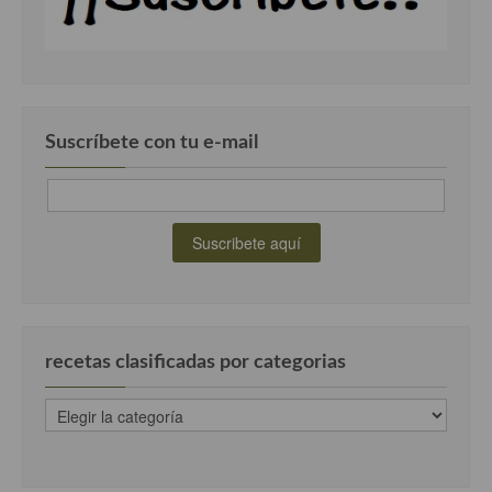
Cocina Luxemburgo
Cocina Polaca
Cocina portuguesa
Suscríbete con tu e-mail
Cocina Rusa
Cocina Sueca
Cocina Suiza
Cocina Turca
recetas clasificadas por categorias
recetas
clasificadas
por
categorias