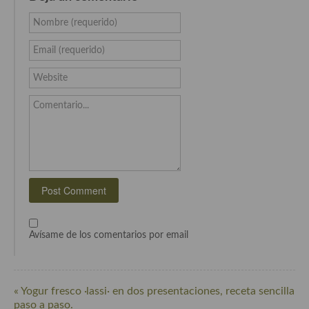
Nombre (requerido)
Cocina Andaluza
Email (requerido)
Cocina Aragonesa
Website
Cocina Asturiana
Comentario...
Cocina Balear
Cocina Canaria
Cocina Castellana
Cocina Castilla – La Mancha
Cocina Catalana
Avísame de los comentarios por email
Cocina Extremeña
Cocina Gallega
« Yogur fresco ·lassi· en dos presentaciones, receta sencilla
Cocina Madrileña
paso a paso.