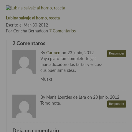
Cocina del Pacifico
Cocina filipina
Lubina salvaje al horno, receta
Escrito el Mar-30-2012
Cocina de Hawái
Por Concha Bernadcon
7 Comentarios
Cocina de Madagascar
2 Comentaros
Cocina Africana
By
Carmen
on 23 junio, 2012
Responder
Vaya plato tan completo te gas
Cocina Sudafrinaca
marcado..adoro los tartar y el cus-
cus,buenísima idea..
Cocina del Congo
Muaks
Cocina Sefardí
Cocina Yoshoku
By Maria Lourdes de Lera on 23 junio, 2012
Tomo nota.
Responder
Cocina callejera
Cocina fusión
Deja un comentario
Cocinas de España