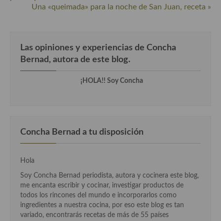
Una «queimada» para la noche de San Juan, receta »
Cocina Murciana
Cocina Navarra
Las opiniones y experiencias de Concha
Cocina Riojana
Bernad, autora de este blog.
Cocina Valenciana
¡HOLA!! Soy Concha
Cocina Vasca
Cocina Europea
Concha Bernad a tu disposición
Cocina Alemana
Cocina Austriaca
Hola
Cocina Belga
Soy Concha Bernad periodista, autora y cocinera este blog,
me encanta escribir y cocinar, investigar productos de
Cocina Britanica
todos los rincones del mundo e incorporarlos como
ingredientes a nuestra cocina, por eso este blog es tan
Cocina Bulgara
variado, encontrarás recetas de más de 55 países