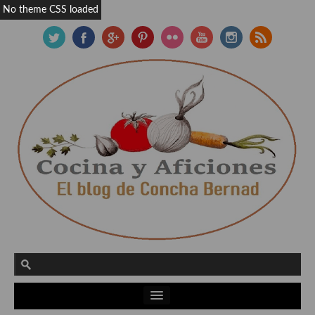
No theme CSS loaded