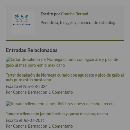
Cocina Azerí (Azerbaiyán)
Escrito por
Concha Bernad
Cocina de Egipto
Periodista, blogger y cocinera de este blog.
Cocina de Tunez
Cocina Oriental
Entradas Relacionadas
Cocina Tailandesa
Cocina Japonesa
Cocina Vietnamita
Tartar de salmón de Noruega curado con aguacate y pico de gallo al
más puro estilo mexicano
Cocina camboyana
Escrito el Nov-28-2024
Por Concha Bernadcon
1 Comentario
Cocina Coreana
Cocina HIndú
Tomate relleno con jamón Ibérico y queso de cabra, receta
Cocina China
Escrito el Jul-07-2011
Por Concha Bernadcon
1 Comentario