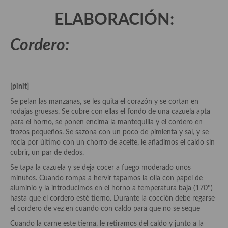
demás
ELABORACIÓN:
Entrantes y primeros platos
Cordero:
Ensaladas
Entrantes
Gazpachos, salmorejos, sopas y cremas frías
[pinit]
Se pelan las manzanas, se les quita el corazón y se cortan en
Quínoa
rodajas gruesas. Se cubre con ellas el fondo de una cazuela apta
para el horno, se ponen encima la mantequilla y el cordero en
Pasta
trozos pequeños. Se sazona con un poco de pimienta y sal, y se
rocía por último con un chorro de aceite, le añadimos el caldo sin
Arroces Y fideuás
cubrir, un par de dedos.
Legumbres y cereales
Se tapa la cazuela y se deja cocer a fuego moderado unos
minutos. Cuando rompa a hervir tapamos la olla con papel de
Cuscús
aluminio y la introducimos en el horno a temperatura baja (170º)
hasta que el cordero esté tierno. Durante la cocción debe regarse
Huevos
el cordero de vez en cuando con caldo para que no se seque
Cuando la carne este tierna, le retiramos del caldo y junto a la
Masas elaboradas con harina, pizzas, quiches y demás