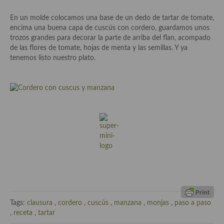
Cocina de Guatemala
En un molde colocamos una base de un dedo de tartar de tomate,
encima una buena capa de cuscús con cordero, guardamos unos
Cocina de Nicaragua
trozos grandes para decorar la parte de arriba del flan, acompado
de las flores de tomate, hojas de menta y las semillas. Y ya
Cocina Ecuatoriana
tenemos listo nuestro plato.
Cocina Jamaicana
Cocina Mexicana
Cocina peruana
Cocina de Oriente Medio
Cocina israelí
Cocina libanesa
Cocina Armenia
Tags:
clausura
,
cordero
,
cuscús
,
manzana
,
monjas
,
paso a paso
Cocina Siria
,
receta
,
tartar