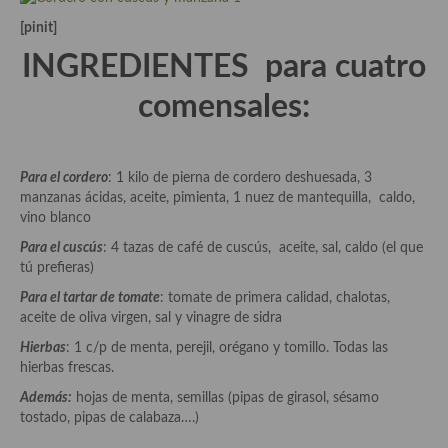
Aderezos, salsas, vinagretas, especias, hierbas aromáticas o
[pinit]
aditivos
INGREDIENTES para cuatro
Especias, mezclas de especias
comensales:
Hierbas aromáticas
Aceites
Para el cordero
: 1 kilo de pierna de cordero deshuesada, 3
Mojos y pastas
manzanas ácidas, aceite, pimienta, 1 nuez de mantequilla, caldo,
vino blanco
Sales y polvos
Para el cuscús
: 4 tazas de café de cuscús, aceite, sal, caldo (el que
tú prefieras)
Salsas y mojos
Para el tartar de tomate
: tomate de primera calidad, chalotas,
Adobos
aceite de oliva virgen, sal y vinagre de sidra
Hierbas
: 1 c/p de menta, perejil, orégano y tomillo. Todas las
Aperitivos
hierbas frescas.
Bebidas
Además:
hojas de menta, semillas (pipas de girasol, sésamo
tostado, pipas de calabaza….)
Bocadillos, hamburguesas, sándwich, emparedados, tostas y