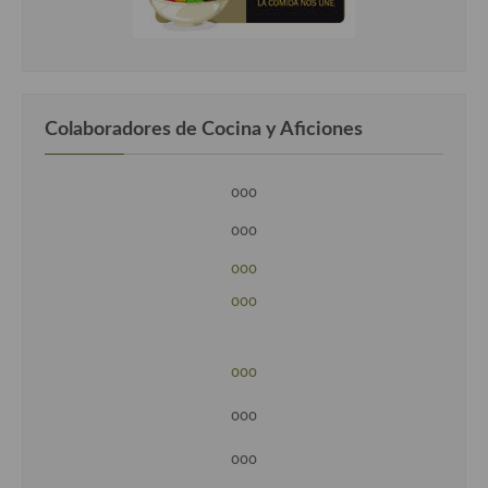
Colaboradores de Cocina y Aficiones
ooo
ooo
ooo
ooo
ooo
ooo
ooo