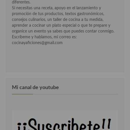
diferentes.
Cocina Danesa
Si necesitas una receta, apoyo en el lanzamiento y
promoción de tus productos, textos gastronómicos,
Cocina de la Republica Checa
consejos culinarios, un taller de cocina a tu medida,
aprender a cocinar un plato especial o que te prepare y
Cocina de Polonia
organice un evento ya sabes que puedes contar conmigo.
Escríbeme y hablamos, mi correo es:
Cocina de Ucrania
cocinayaficiones@gmail.com
Cocina Eslovena
Cocina Francesa
Cocina Griega
Mi canal de youtube
Cocina Holandesa
Cocina Hungara
Cocina Irlanda
Cocina Italiana