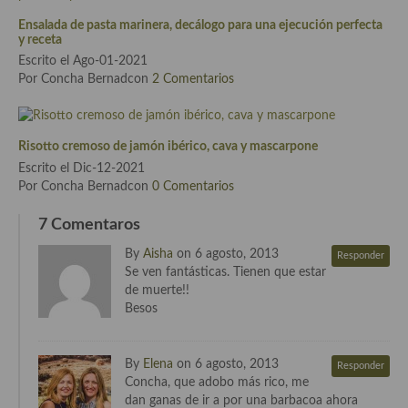
Cocina del Pacifico
Ensalada de pasta marinera, decálogo para una ejecución perfecta
y receta
Cocina filipina
Escrito el Ago-01-2021
Cocina de Hawái
Por Concha Bernadcon
2 Comentarios
Cocina de Madagascar
Risotto cremoso de jamón ibérico, cava y mascarpone
Cocina Africana
Escrito el Dic-12-2021
Por Concha Bernadcon
0 Comentarios
Cocina Sudafrinaca
7 Comentaros
Cocina del Congo
By
Aisha
on 6 agosto, 2013
Responder
Cocina Sefardí
Se ven fantásticas. Tienen que estar
de muerte!!
Cocina Yoshoku
Besos
Cocina callejera
By
Elena
on 6 agosto, 2013
Responder
Cocina fusión
Concha, que adobo más rico, me
dan ganas de ir a por una barbacoa ahora
Cocinas de España