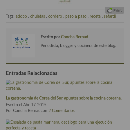
Cocina Azerí (Azerbaiyán)
Cocina de Egipto
Tags:
adobo
,
chuletas
,
cordero
,
paso a paso
,
receta
,
sefardí
Cocina de Tunez
Escrito por
Concha Bernad
Cocina Oriental
Periodista, blogger y cocinera de este blog.
Cocina Tailandesa
Cocina Japonesa
Entradas Relacionadas
Cocina Vietnamita
Cocina camboyana
Cocina Coreana
La gastronomía de Corea del Sur, apuntes sobre la cocina coreana.
Escrito el Abr-17-2015
Cocina HIndú
Por Concha Bernadcon
2 Comentarios
Cocina China