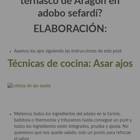
ternasco de Aragón en
adobo sefardí?
Plato principal
Aves
ELABORACIÓN:
Carne
Pescado y Marisco
Asamos los ajos siguiendo las instrucciones de este post:
Técnicas de cocina: Asar ajos
Postres y dulces
Postres con frutas
Quesos, recetas
Salazones y encurtidos
Recetas Especiales
Metemos todos los ingredientes del adobo en la túrmix,
batidora o thermomix y trituramos hasta conseguir un puré y
Recetas de Cuaresma
todos los ingredientes estén integrados, prueba y ajusta. No
queremos que nos quede salado, solo un punto para reforzar
Recetas maridadas con los mejores AOVES
el sabor.