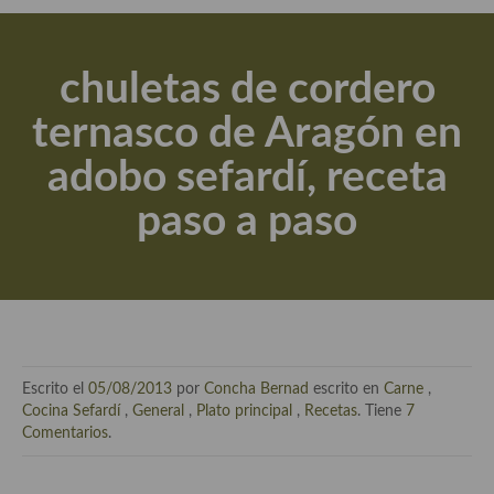
Actualidad y recomendaciones
Libros de cocina, repostería, gastronomía y más
chuletas de cordero
Apuntes, estudios sobre temas interesantes e importantes
ternasco de Aragón en
Aceite de Oliva Virgen Extra (AOVE)
adobo sefardí, receta
Recetas maridadas con los mejores AOVES
paso a paso
Flores en la cocina recetas
Técnicas de emplatado
El mundo del vino y las bebidas
Tiendas especiales
Escrito el
05/08/2013
por
Concha Bernad
escrito en
Carne
,
En la mesa: menaje, vajilla, técnicas de emplatado, decoración
Cocina Sefardí
,
General
,
Plato principal
,
Recetas
. Tiene
7
Comentarios
.
Especias, hierbas, condimentos, espesantes y aditivos