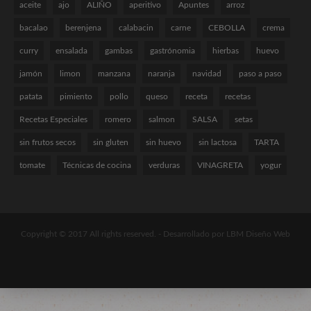
aceite
ajo
ALIÑO
aperitivo
Apuntes
arroz
bacalao
berenjena
calabacin
carne
CEBOLLA
crema
curry
ensalada
gambas
gastrónomia
hierbas
huevo
jamón
limon
manzana
naranja
navidad
paso a paso
patata
pimiento
pollo
queso
receta
recetas
Recetas Especiales
romero
salmon
SALSA
setas
sin frutos secos
sin gluten
sin huevo
sin lactosa
TARTA
tomate
Técnicas de cocina
verduras
VINAGRETA
yogur
Copyright © 2017 All rights reserved. -
Desarrollado por LBM Diseño Web