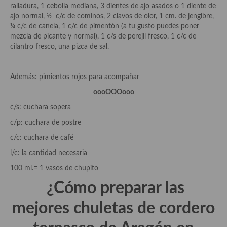
demás
ralladura, 1 cebolla mediana, 3 dientes de ajo asados o 1 diente de
ajo normal, ½ c/c de cominos, 2 clavos de olor, 1 cm. de jengibre,
Entrantes y primeros platos
¼ c/c de canela, 1 c/c de pimentón (a tu gusto puedes poner
mezcla de picante y normal), 1 c/s de perejil fresco, 1 c/c de
Ensaladas
cilantro fresco, una pizca de sal.
Entrantes
Además: pimientos rojos para acompañar
Gazpachos, salmorejos, sopas y cremas frías
oooOOOooo
Quínoa
c/s: cuchara sopera
c/p: cuchara de postre
Pasta
c/c: cuchara de café
Arroces Y fideuás
l/c: la cantidad necesaria
Legumbres y cereales
100 ml.= 1 vasos de chupito
¿Cómo preparar las
Cuscús
mejores
chuletas de cordero
Huevos
Masas elaboradas con harina, pizzas, quiches y demás