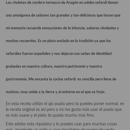
Historia de la gastronomía, platos celebres, cocineros, críticos,
Las
chuletas de cordero ternasco de Aragón en adobo sefardí
tienen
historias culinarias y otras cosas
una amalgama de sabores tan grandes y tan deliciosos que hacen que
Origen y evolución de la comida
mi memoria recuerde sensaciones de la infancia, sabores olvidados y
Protocolo y buenas maneras.
muchos recuerdos. Es un plato anclado en la tradición ya que los
Ocio – restaurantes, bares, tabernas
Viajes eno-gastro-turísticos
sefardíes fueron españoles y nos dejaron sus señas de identidad
En El Candelero
grabadas en nuestra cultura, nuestro patrimonio y nuestra
Las opiniones de la «Cocinera»
gastronomía. Me encanta la cocina sefardí es sencilla pero llena de
Prensa
matices, muy unida a la tierra y al entorno en el que se forjo.
Recetas
En esta receta utilizo el ajo asado pero lo puedes poner normal, en
la receta original es así pero a mí me gusta más usar el asado que
Acompañamientos
es más suave y el plato te queda mucho más fino.
Airfryer recetas
Este adobo esta riquísimo y lo puedes usar para muchas cosas