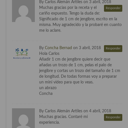
By Carlos Alemán Artiles on 3 abril, 2018
Muchas gracias por la receta y el
Responder
Cocina Murciana
cariño expuesto. Tengo la duda de:
Significado de 1 cm de jengibre, escrito en la
Cocina Navarra
misma. Muy agradecido y la probaré en cuanto
me lo aclare.
Cocina Riojana
Cocina Valenciana
By
Concha Bernad
on 3 abril, 2018
Responder
Hola Carlos
Cocina Vasca
Añadir 1 cm de jengibre quiere decir que
añadas un trozo de 1 cm, pelas el palo de
Cocina Europea
jengibre y cortas un trozo del tamaño de 1 cm
de longitud. De todas formas voy a preparar
Cocina Alemana
un mini vídeo para que lo veas.
un abrazo
Cocina Austriaca
Concha
Cocina Belga
By Carlos Alemán Artiles on 4 abril, 2018
Cocina Britanica
Muchas gracias. Contaré mi
Responder
experiencia.
Cocina Bulgara