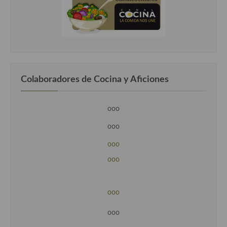
Colaboradores de Cocina y Aficiones
ooo
ooo
ooo
ooo
ooo
ooo