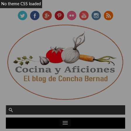
No theme CSS loaded