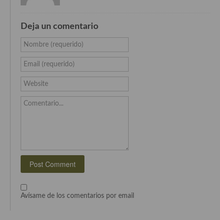
Cocina Danesa
Deja un comentario
Cocina de la Republica Checa
Nombre (requerido)
Cocina de Polonia
Email (requerido)
Cocina de Ucrania
Website
Cocina Eslovena
Comentario...
Cocina Francesa
Cocina Griega
Cocina Holandesa
Cocina Hungara
Cocina Irlanda
Avísame de los comentarios por email
Cocina Italiana