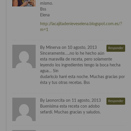
mismo.
Bss
Cocina Andaluza
Elena
Cocina Aragonesa
http://lacajitadenieveselena.blogspot.com.es/?
m=1
Cocina Asturiana
Cocina Balear
By Minerva on 10 agosto, 2013
Responder
Sinceramente…..no lo he hecho aún
Cocina Canaria
esta maravilla de receta, pero solamente
leyendo los ingredientes tengo la boca hecha
Cocina Castellana
agua… Sin
dudarlo,lo haré esta noche. Muchas gracias por
Cocina Castilla – La Mancha
ésta y tus otras recetas. Bss
Cocina Catalana
By Leonorcita on 11 agosto, 2013
Responder
Cocina Extremeña
Buenísima esta receta con adobo
sefardí. Muchas gracias y saludos.
Cocina Gallega
Cocina Madrileña