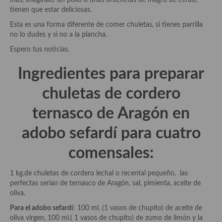
más, imagínate un pollo o unas brochetas de magro de cerdo,
Aderezos, salsas, vinagretas, especias, hierbas aromáticas o
tienen que estar deliciosas.
aditivos
Esta es una forma diferente de comer chuletas, si tienes parrilla
no lo dudes y si no a la plancha.
Especias, mezclas de especias
Espero tus noticias.
Hierbas aromáticas
Ingredientes para preparar
Aceites
chuletas de cordero
Mojos y pastas
ternasco de Aragón en
Sales y polvos
adobo sefardí para cuatro
Salsas y mojos
comensales:
Adobos
1 kg.de chuletas de cordero lechal o recental pequeño, las
Aperitivos
perfectas serian de ternasco de Aragón, sal, pimienta, aceite de
oliva.
Bebidas
Para el adobo sefardí
: 100 ml. (1 vasos de chupito) de aceite de
Bocadillos, hamburguesas, sándwich, emparedados, tostas y
oliva virgen, 100 ml.( 1 vasos de chupito) de zumo de limón y la