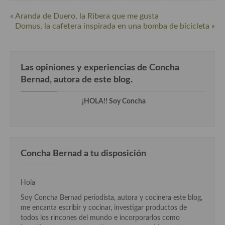
Cocina Luxemburgo
« Aranda de Duero, la Ribera que me gusta
Domus, la cafetera inspirada en una bomba de bicicleta »
Cocina Polaca
Cocina portuguesa
Las opiniones y experiencias de Concha
Cocina Rusa
Bernad, autora de este blog.
Cocina Sueca
¡HOLA!! Soy Concha
Cocina Suiza
Cocina Turca
Concha Bernad a tu disposición
Hola
Soy Concha Bernad periodista, autora y cocinera este blog,
me encanta escribir y cocinar, investigar productos de
todos los rincones del mundo e incorporarlos como