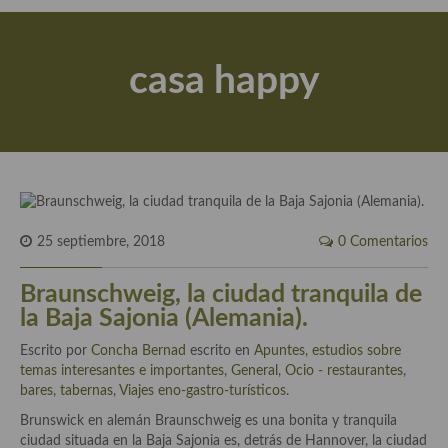
Actualidad y recomendaciones
Libros de cocina, repostería, gastronomía y más
casa happy
Apuntes, estudios sobre temas interesantes e importantes
Aceite de Oliva Virgen Extra (AOVE)
Recetas maridadas con los mejores AOVES
Flores en la cocina recetas
25 septiembre, 2018
0 Comentarios
Técnicas de emplatado
Braunschweig, la ciudad tranquila de
El mundo del vino y las bebidas
la Baja Sajonia (Alemania).
Tiendas especiales
Escrito por
Concha Bernad
escrito en
Apuntes, estudios sobre
temas interesantes e importantes
En la mesa: menaje, vajilla, técnicas de emplatado, decoración
,
General
,
Ocio - restaurantes,
bares, tabernas
,
Viajes eno-gastro-turísticos
.
Especias, hierbas, condimentos, espesantes y aditivos
Brunswick en alemán Braunschweig es una bonita y tranquila
ciudad situada en la Baja Sajonia es, detrás de Hannover, la ciudad