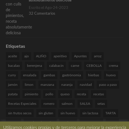
absolutamente deliciosa
Escrito el Ago-24-2023
32 Comentarios
Etiquetas
aceite
ajo
ALIÑO
aperitivo
Apuntes
arroz
bacalao
berenjena
calabacin
carne
CEBOLLA
crema
curry
ensalada
gambas
gastrónomia
hierbas
huevo
jamón
limon
manzana
naranja
navidad
paso a paso
patata
pimiento
pollo
queso
receta
recetas
Recetas Especiales
romero
salmon
SALSA
setas
sin frutos secos
sin gluten
sin huevo
sin lactosa
TARTA
tomate
Técnicas de cocina
verduras
VINAGRETA
yogur
Utilizamos cookies propias y de terceros para mejorar la experiencia