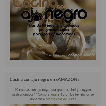
Cocina Murciana
Cocina Navarra
Cocina Riojana
Cocina Valenciana
Cocina Vasca
Cocina Europea
Cocina Alemana
Cocina Austriaca
Cocina con ajo negro en «AMAZON»
Cocina Belga
50 recetas con ajo negro por grandes chef y bloggers
Cocina Britanica
gastronómicos" " Compra
aquí
el libro , los beneficios se
donarán a
Mensajeros de la Paz
Cocina Bulgara