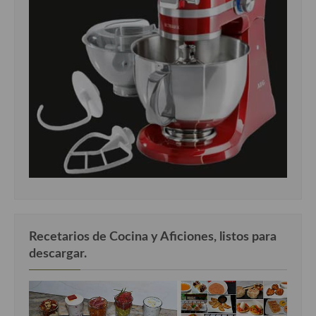
Cocina del Pacifico
Cocina filipina
Cocina de Hawái
Cocina de Madagascar
Cocina Africana
Cocina Sudafrinaca
Cocina del Congo
Cocina Sefardí
Cocina Yoshoku
Recetarios de Cocina y Aficiones, listos para
descargar.
Cocina callejera
Cocina fusión
Cocinas de España