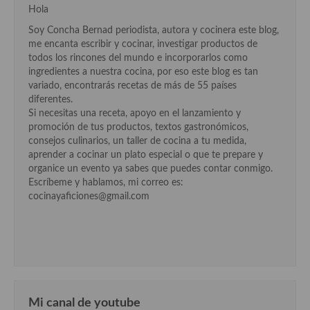
Hola
Aderezos, salsas, vinagretas, especias, hierbas aromáticas o
aditivos
Soy Concha Bernad periodista, autora y cocinera este blog,
me encanta escribir y cocinar, investigar productos de
Especias, mezclas de especias
todos los rincones del mundo e incorporarlos como
ingredientes a nuestra cocina, por eso este blog es tan
Hierbas aromáticas
variado, encontrarás recetas de más de 55 países
diferentes.
Aceites
Si necesitas una receta, apoyo en el lanzamiento y
promoción de tus productos, textos gastronómicos,
Mojos y pastas
consejos culinarios, un taller de cocina a tu medida,
aprender a cocinar un plato especial o que te prepare y
Sales y polvos
organice un evento ya sabes que puedes contar conmigo.
Escríbeme y hablamos, mi correo es:
Salsas y mojos
cocinayaficiones@gmail.com
Adobos
Aperitivos
Bebidas
Bocadillos, hamburguesas, sándwich, emparedados, tostas y
Mi canal de youtube