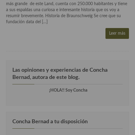
Historia de la gastronomía, platos celebres, cocineros, críticos,
más grande de este Land, cuenta con 250.000 habitantes y tiene
historias culinarias y otras cosas
a sus espaldas una curiosa e interesante historia que os voy a
resumir brevemente. Historia de Braunschweig Se cree que su
Origen y evolución de la comida
fundación data del […]
Protocolo y buenas maneras.
Leer más
Ocio – restaurantes, bares, tabernas
Viajes eno-gastro-turísticos
En El Candelero
Las opiniones y experiencias de Concha
Bernad, autora de este blog.
Las opiniones de la «Cocinera»
¡HOLA!! Soy Concha
Prensa
Recetas
Acompañamientos
Concha Bernad a tu disposición
Airfryer recetas