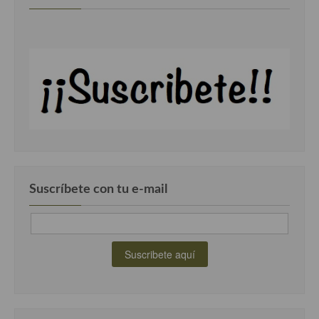
demás
Entrantes y primeros platos
Ensaladas
Entrantes
Gazpachos, salmorejos, sopas y cremas frías
Quínoa
Pasta
Suscríbete con tu e-mail
Arroces Y fideuás
Legumbres y cereales
Cuscús
Huevos
Masas elaboradas con harina, pizzas, quiches y demás