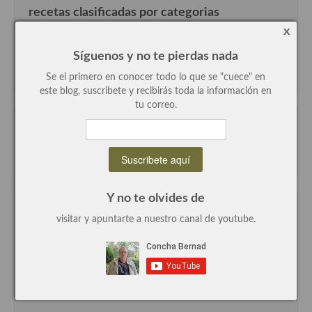
recetas clasificadas por categorias
Plato principal
x
recetas
Síguenos y no te pierdas nada
Aves
clasificadas
por
Se el primero en conocer todo lo que se "cuece" en
Carne
categorias
este blog, suscribete y recibirás toda la información en
tu correo.
Pescado y Marisco
Recetas de Aperitivos
Postres y dulces
Postres con frutas
Quesos, recetas
Y no te olvides de
Recorrido por las cocinas del mundo
visitar y apuntarte a nuestro canal de youtube.
Salazones y encurtidos
https://www.cocinayaficiones.com/category/recetas-
Recetas Especiales
2/recorrido-por-las-cocinas-del-mundo/
Recetas de Cuaresma
Recetas maridadas con los mejores AOVES