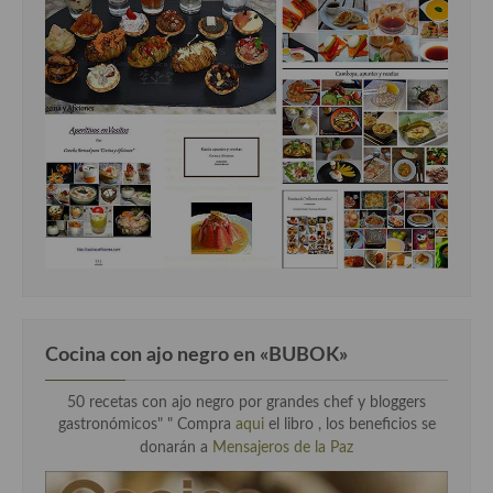
Cocina Andaluza
Cocina Aragonesa
Cocina Asturiana
Cocina Balear
Cocina Canaria
Cocina Castellana
Cocina Castilla – La Mancha
Cocina Catalana
Cocina con ajo negro en «BUBOK»
Cocina Extremeña
50 recetas con ajo negro por grandes chef y bloggers
gastronómicos" "
Compra
aqui
el libro , los beneficios se
Cocina Gallega
donarán a
Mensajeros de la Paz
Cocina Madrileña