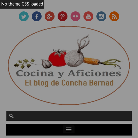
No theme CSS loaded