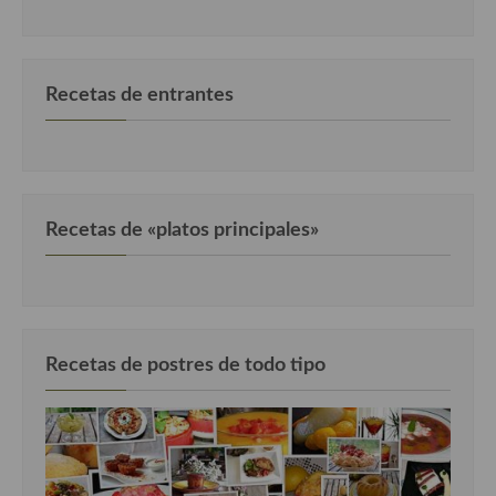
Recetas de fiesta, Navidad y días señalados
Resumen tematicos de recetas
Recetas de entrantes
Cocinas del mundo
Cocina Americana
Cocina Argentina
Recetas de «platos principales»
Cocina Brasileña
Cocina colombiana
Cocina Cajún y Creole
Recetas de postres de todo tipo
Cocina Venezolana
Cocina Cubana
Cocina de Estados Unidos