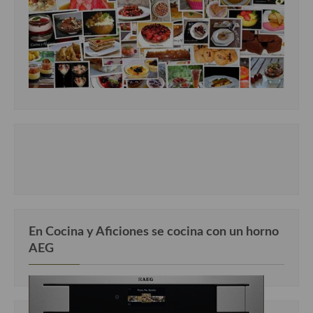
Cocina de Guatemala
Cocina de Nicaragua
Cocina Ecuatoriana
Cocina Jamaicana
Cocina Mexicana
Cocina peruana
Cocina de Oriente Medio
Cocina israelí
En Cocina y Aficiones se cocina con un horno
Cocina libanesa
AEG
Cocina Armenia
Cocina Siria