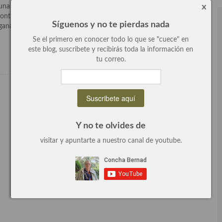
x
 una cocina desconocida para nosotros y que ha sido una grata
ntraras mas abajo es una maravilla, deliciosa, fresca, con mil
Síguenos y no te pierdas nada
anas de repetir, de volver […]
Se el primero en conocer todo lo que se "cuece" en
Leer más
este blog, suscribete y recibirás toda la información en
tu correo.
Y no te olvides de
visitar y apuntarte a nuestro canal de youtube.