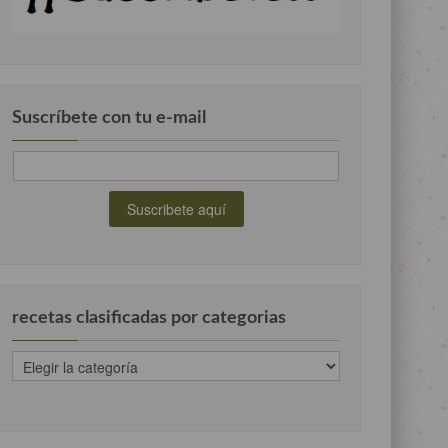
Suscríbete con tu e-mail
recetas clasificadas por categorias
recetas
clasificadas
por
categorias