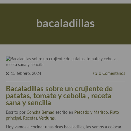
Actualidad y recomendaciones
Libros de cocina, repostería, gastronomía y más
bacaladillas
Apuntes, estudios sobre temas interesantes e importantes
Aceite de Oliva Virgen Extra (AOVE)
Recetas maridadas con los mejores AOVES
Flores en la cocina recetas
Técnicas de emplatado
15 febrero, 2024
0 Comentarios
El mundo del vino y las bebidas
Bacaladillas sobre un crujiente de
patatas, tomate y cebolla , receta
Tiendas especiales
sana y sencilla
En la mesa: menaje, vajilla, técnicas de emplatado, decoración
Escrito por
Concha Bernad
escrito en
Pescado y Marisco
,
Plato
principal
,
Recetas
,
Verduras
.
Especias, hierbas, condimentos, espesantes y aditivos
Hoy vamos a cocinar unas ricas bacaladillas, las vamos a colocar