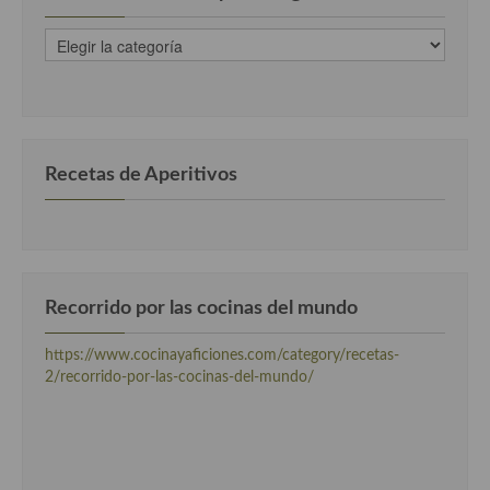
Recetas de fiesta, Navidad y días señalados
recetas
clasificadas
Resumen tematicos de recetas
por
categorias
Cocinas del mundo
Cocina Americana
Recetas de Aperitivos
Cocina Argentina
Cocina Brasileña
Cocina colombiana
Recorrido por las cocinas del mundo
Cocina Cajún y Creole
https://www.cocinayaficiones.com/category/recetas-
2/recorrido-por-las-cocinas-del-mundo/
Cocina Venezolana
Cocina Cubana
Cocina de Estados Unidos