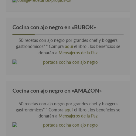
Cocina del Pacifico
Cocina filipina
Cocina de Hawái
Cocina con ajo negro en «BUBOK»
Cocina de Madagascar
50 recetas con ajo negro por grandes chef y bloggers
gastronómicos" "
Compra
aqui
el libro , los beneficios se
Cocina Africana
donarán a
Mensajeros de la Paz
Cocina Sudafrinaca
Cocina del Congo
Cocina Sefardí
Cocina con ajo negro en «AMAZON»
Cocina Yoshoku
50 recetas con ajo negro por grandes chef y bloggers
gastronómicos" " Compra
aquí
el libro , los beneficios se
Cocina callejera
donarán a
Mensajeros de la Paz
Cocina fusión
Cocinas de España