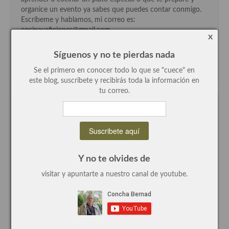
demás
organice un evento ya sabes que puedes contar conmigo.
Escríbeme y hablamos, mi correo es:
Entrantes y primeros platos
cocinayaficiones@gmail.com
x
Ensaladas
Síguenos y no te pierdas nada
Entrantes
Se el primero en conocer todo lo que se "cuece" en
este blog, suscribete y recibirás toda la información en
Gazpachos, salmorejos, sopas y cremas frías
tu correo.
Quínoa
Mi canal de youtube
Pasta
Arroces Y fideuás
Y no te olvides de
Legumbres y cereales
visitar y apuntarte a nuestro canal de youtube.
Cuscús
Huevos
Masas elaboradas con harina, pizzas, quiches y demás