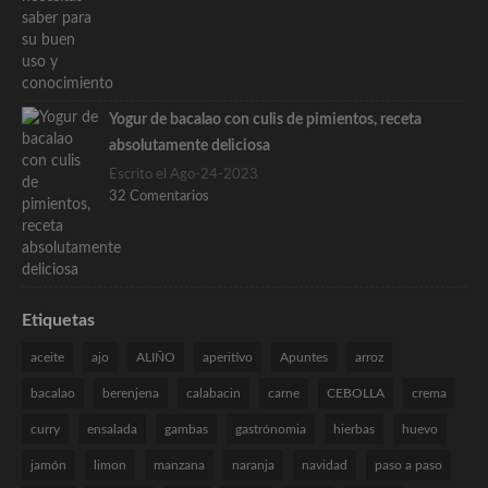
Yogur de bacalao con culis de pimientos, receta
absolutamente deliciosa
Escrito el Ago-24-2023
32 Comentarios
Etiquetas
aceite
ajo
ALIÑO
aperitivo
Apuntes
arroz
bacalao
berenjena
calabacin
carne
CEBOLLA
crema
curry
ensalada
gambas
gastrónomia
hierbas
huevo
jamón
limon
manzana
naranja
navidad
paso a paso