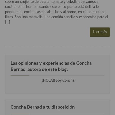
Historia de la gastronomía, platos celebres, cocineros, críticos,
sobre un crujiente de patata, tomate y cebolla que vamos a
historias culinarias y otras cosas
cocinar en el horno, cuando este en su punto está delicia le
pondremos encima las bacaladillas y al horno, en cinco minutos
Origen y evolución de la comida
listas. Son una maravilla, una comida sencilla y económica para el
[…]
Protocolo y buenas maneras.
Leer más
Ocio – restaurantes, bares, tabernas
Viajes eno-gastro-turísticos
En El Candelero
Las opiniones y experiencias de Concha
Las opiniones de la «Cocinera»
Bernad, autora de este blog.
Prensa
¡HOLA!! Soy Concha
Recetas
Acompañamientos
Concha Bernad a tu disposición
Airfryer recetas