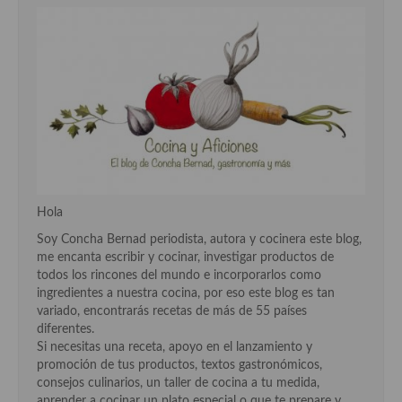
Aderezos, salsas, vinagretas, especias, hierbas aromáticas o
aditivos
Especias, mezclas de especias
Hierbas aromáticas
Aceites
Mojos y pastas
Sales y polvos
Hola
Soy Concha Bernad periodista, autora y cocinera este blog,
Salsas y mojos
me encanta escribir y cocinar, investigar productos de
todos los rincones del mundo e incorporarlos como
Adobos
ingredientes a nuestra cocina, por eso este blog es tan
variado, encontrarás recetas de más de 55 países
Aperitivos
diferentes.
Si necesitas una receta, apoyo en el lanzamiento y
Bebidas
promoción de tus productos, textos gastronómicos,
consejos culinarios, un taller de cocina a tu medida,
Bocadillos, hamburguesas, sándwich, emparedados, tostas y
aprender a cocinar un plato especial o que te prepare y