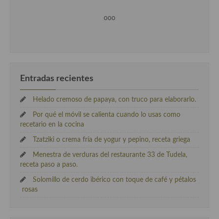
Cocina Luxemburgo
ooo
Cocina Polaca
Cocina portuguesa
Cocina Rusa
Entradas recientes
Cocina Sueca
Helado cremoso de papaya, con truco para elaborarlo.
Cocina Suiza
Por qué el móvil se calienta cuando lo usas como
Cocina Turca
recetario en la cocina
Tzatziki o crema fría de yogur y pepino, receta griega
Menestra de verduras del restaurante 33 de Tudela,
receta paso a paso.
Solomillo de cerdo ibérico con toque de café y pétalos
rosas