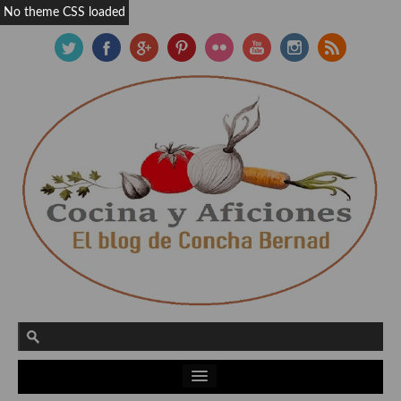
No theme CSS loaded