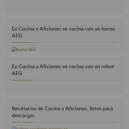
Cocina Azerí (Azerbaiyán)
Cocina de Egipto
Cocina de Tunez
En Cocina y Aficiones se cocina con un horno
AEG
Cocina Oriental
Cocina Tailandesa
Cocina Japonesa
En Cocina y Aficiones se cocina con un robot
AEG
Cocina Vietnamita
Cocina camboyana
Cocina Coreana
Cocina HIndú
Recetarios de Cocina y Aficiones, listos para
descargar.
Cocina China