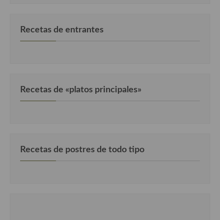
Cocina de Guatemala
Recetas de entrantes
Cocina de Nicaragua
Cocina Ecuatoriana
Cocina Jamaicana
Recetas de «platos principales»
Cocina Mexicana
Cocina peruana
Cocina de Oriente Medio
Cocina israelí
Recetas de postres de todo tipo
Cocina libanesa
Cocina Armenia
Cocina Siria