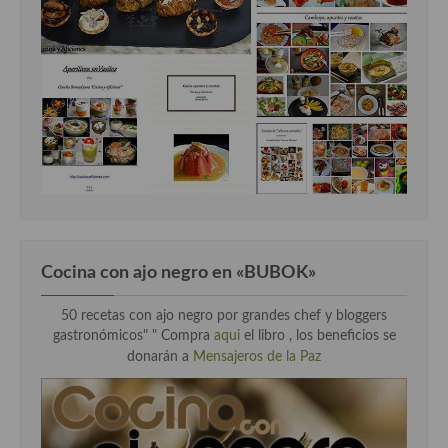
Cocina Danesa
Cocina de la Republica Checa
Cocina de Polonia
Cocina de Ucrania
Cocina Eslovena
Cocina Francesa
Cocina Griega
Cocina con ajo negro en «BUBOK»
Cocina Holandesa
50 recetas con ajo negro por grandes chef y bloggers
gastronómicos" "
Compra
aqui
el libro , los beneficios se
Cocina Hungara
donarán a
Mensajeros de la Paz
Cocina Irlanda
Cocina Italiana