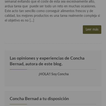
Historia de la gastronomía, platos celebres, cocineros, críticos,
semanal evitando que el coste de esta sea excesivamente alto,
historias culinarias y otras cosas
ardua tarea que puede ser todo un reto en muchas ocasiones.
Este acto tan sencillo como conseguir alimentos frescos y de
Origen y evolución de la comida
calidad, los mejores productos es una tarea realmente compleja si
el objetivo es no […]
Protocolo y buenas maneras.
Leer más
Ocio – restaurantes, bares, tabernas
Viajes eno-gastro-turísticos
En El Candelero
Las opiniones y experiencias de Concha
Las opiniones de la «Cocinera»
Bernad, autora de este blog.
Prensa
¡HOLA!! Soy Concha
Recetas
Acompañamientos
Concha Bernad a tu disposición
Airfryer recetas