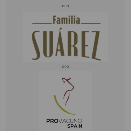
ooo
ooo