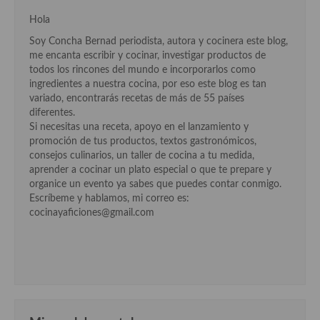
Aderezos, salsas, vinagretas, especias, hierbas aromáticas o
Hola
aditivos
Soy Concha Bernad periodista, autora y cocinera este blog,
Especias, mezclas de especias
me encanta escribir y cocinar, investigar productos de
todos los rincones del mundo e incorporarlos como
Hierbas aromáticas
ingredientes a nuestra cocina, por eso este blog es tan
variado, encontrarás recetas de más de 55 países
Aceites
diferentes.
Si necesitas una receta, apoyo en el lanzamiento y
Mojos y pastas
promoción de tus productos, textos gastronómicos,
consejos culinarios, un taller de cocina a tu medida,
Sales y polvos
aprender a cocinar un plato especial o que te prepare y
organice un evento ya sabes que puedes contar conmigo.
Salsas y mojos
Escríbeme y hablamos, mi correo es:
cocinayaficiones@gmail.com
Adobos
Aperitivos
Bebidas
Bocadillos, hamburguesas, sándwich, emparedados, tostas y