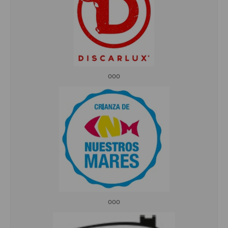
ooo
ooo