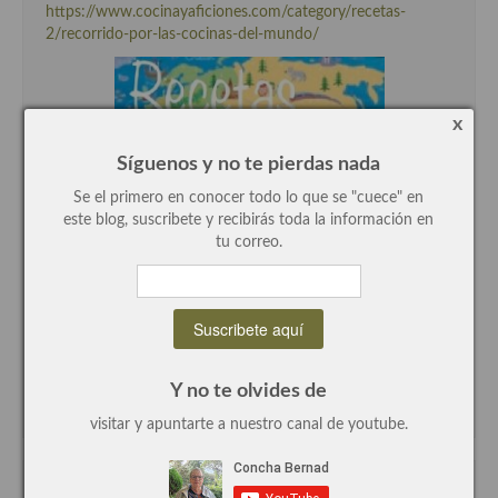
https://www.cocinayaficiones.com/category/recetas-
2/recorrido-por-las-cocinas-del-mundo/
Recetas de fiesta, Navidad y días señalados
Resumen tematicos de recetas
x
Cocinas del mundo
Síguenos y no te pierdas nada
Cocina Americana
Se el primero en conocer todo lo que se "cuece" en
Cocina Argentina
este blog, suscribete y recibirás toda la información en
tu correo.
Cocina Brasileña
Cocina colombiana
Cocina Cajún y Creole
Y no te olvides de
Cocina Venezolana
visitar y apuntarte a nuestro canal de youtube.
Cocina Cubana
Cocina de Estados Unidos
Recetas de entrantes