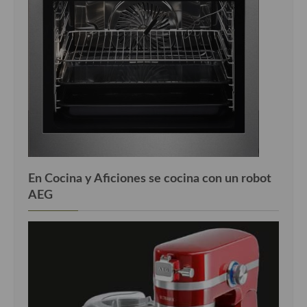
Cocina Andaluza
Cocina Aragonesa
Cocina Asturiana
Cocina Balear
Cocina Canaria
Cocina Castellana
En Cocina y Aficiones se cocina con un robot
Cocina Castilla – La Mancha
AEG
Cocina Catalana
Cocina Extremeña
Cocina Gallega
Cocina Madrileña