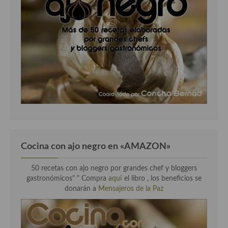
Cocina Luxemburgo
Cocina Polaca
Cocina portuguesa
Cocina Rusa
Cocina Sueca
Cocina Suiza
Cocina Turca
Cocina con ajo negro en «AMAZON»
50 recetas con ajo negro por grandes chef y bloggers
gastronómicos" " Compra
aquí
el libro , los beneficios se
donarán a
Mensajeros de la Paz