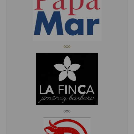
ooo
ooo