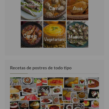
Cocina Azerí (Azerbaiyán)
Cocina de Egipto
Cocina de Tunez
Cocina Oriental
Cocina Tailandesa
Cocina Japonesa
Cocina Vietnamita
Recetas de postres de todo tipo
Cocina camboyana
Cocina Coreana
Cocina HIndú
Cocina China