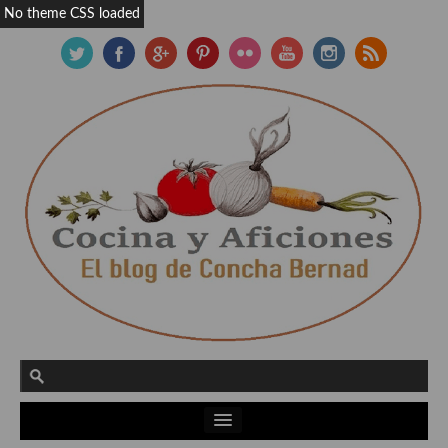
No theme CSS loaded