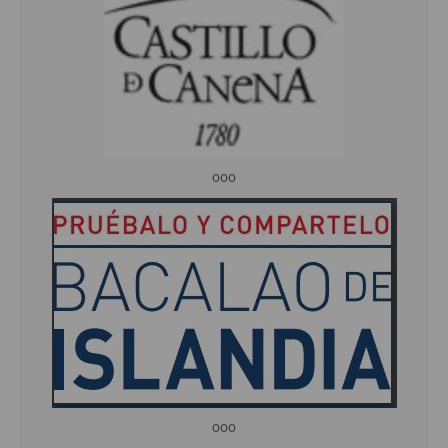
ooo
ooo