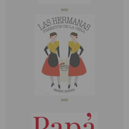
ooo
ooo