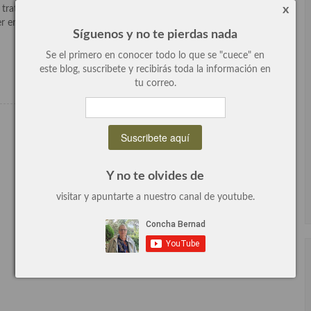
x
trata de un tataki o lingote de ternera gallega con cítricos al estilo
r en una mezcla de semillas de sésamo y de mostaza blanca. El
Síguenos y no te pierdas nada
Se el primero en conocer todo lo que se "cuece" en
Leer más
este blog, suscribete y recibirás toda la información en
tu correo.
Y no te olvides de
visitar y apuntarte a nuestro canal de youtube.