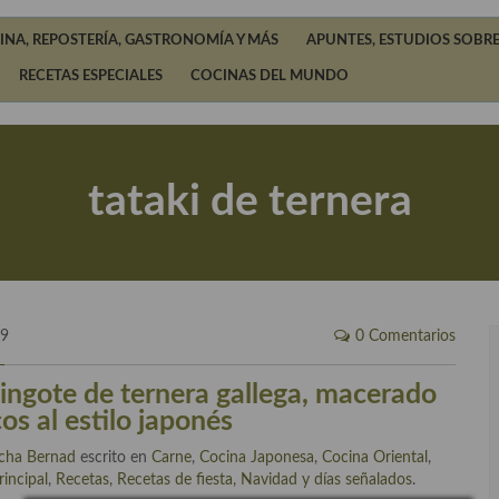
INA, REPOSTERÍA, GASTRONOMÍA Y MÁS
APUNTES, ESTUDIOS SOBRE
RECETAS ESPECIALES
COCINAS DEL MUNDO
tataki de ternera
19
0 Comentarios
 lingote de ternera gallega, macerado
cos al estilo japonés
cha Bernad
escrito en
Carne
,
Cocina Japonesa
,
Cocina Oriental
,
rincipal
,
Recetas
,
Recetas de fiesta, Navidad y días señalados
.