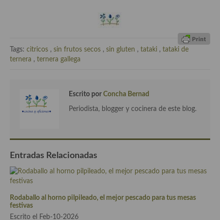
Cocina Danesa
Cocina de la Republica Checa
Tags:
citricos
,
sin frutos secos
,
sin gluten
,
tataki
,
tataki de
Cocina de Polonia
ternera
,
ternera gallega
Cocina de Ucrania
Cocina Eslovena
Escrito por
Concha Bernad
Periodista, blogger y cocinera de este blog.
Cocina Francesa
Cocina Griega
Cocina Holandesa
Entradas Relacionadas
Cocina Hungara
Cocina Irlanda
Rodaballo al horno pilpileado, el mejor pescado para tus mesas
festivas
Cocina Italiana
Escrito el Feb-10-2026