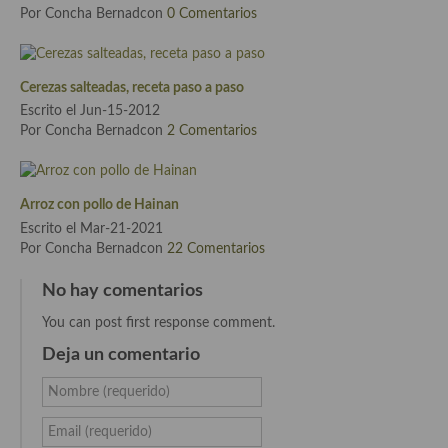
Por Concha Bernadcon
0 Comentarios
Cocina Luxemburgo
Cocina Polaca
Cerezas salteadas, receta paso a paso
Cocina portuguesa
Escrito el Jun-15-2012
Por Concha Bernadcon
2 Comentarios
Cocina Rusa
Cocina Sueca
Arroz con pollo de Hainan
Cocina Suiza
Escrito el Mar-21-2021
Por Concha Bernadcon
22 Comentarios
Cocina Turca
No hay comentarios
You can post first response comment.
Deja un comentario
Nombre (requerido)
Email (requerido)