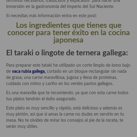
términos necesarios, traducidos y explicados para hacer una
inmersión en la gastronomía del Imperio del Sol Naciente.
Plato principal
Si necesitas más información entra en este post:
Los ingredientes que tienes que
Aves
conocer para tener éxito en la cocina
Carne
japonesa
Pescado y Marisco
El taraki o lingote de ternera gallega:
Postres y dulces
Para preparar este tataki he utilizado un corte limpio de lomo bajo
de
vaca rubia gallega,
cortado en un bloque rectangular sin nada
Postres con frutas
de grasa, una carne maravillosa, jugosa y llena de proteínas,
cuidada con mimo y cariño en los verdes pastos gallegos.
Quesos, recetas
Es una maravilla que te recomiendo, ya que con esta carne todos
Salazones y encurtidos
tus platos tendrán el éxito asegurado.
Este plato es muy sencillo y rápido, está delicioso y además es
Recetas Especiales
muy pintón, así que si amas la carne no dudes en servirlo en tu
mesa. No te olvides de mirar los consejos al pie de la receta, te
Recetas de Cuaresma
serán muy útiles.
Recetas maridadas con los mejores AOVES