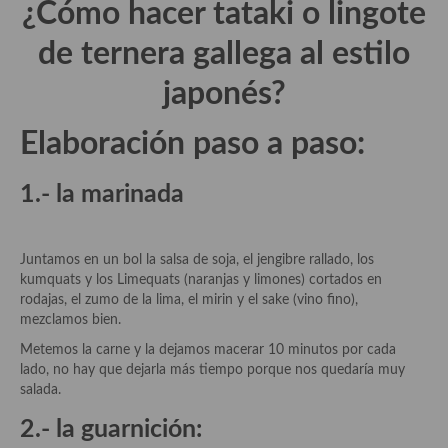
¿Cómo hacer tataki o lingote
Cocina Azerí (Azerbaiyán)
de ternera gallega al estilo
Cocina de Egipto
japonés?
Cocina de Tunez
Cocina Oriental
Elaboración paso a paso:
Cocina Tailandesa
1.- la marinada
Cocina Japonesa
Cocina Vietnamita
Juntamos en un bol la salsa de soja, el jengibre rallado, los
kumquats y los Limequats (naranjas y limones) cortados en
Cocina camboyana
rodajas, el zumo de la lima, el mirin y el sake (vino fino),
mezclamos bien.
Cocina Coreana
Metemos la carne y la dejamos macerar 10 minutos por cada
lado, no hay que dejarla más tiempo porque nos quedaría muy
Cocina HIndú
salada.
Cocina China
2.- la guarnición: