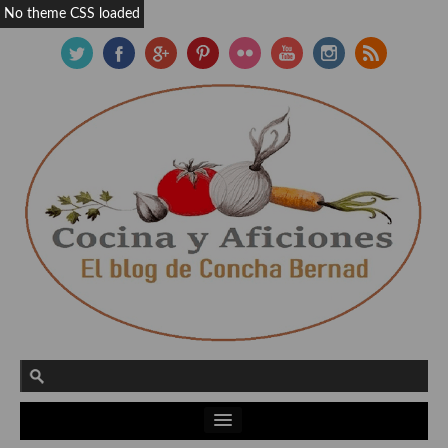
No theme CSS loaded