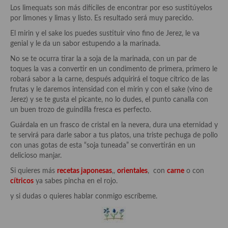
Los limequats son más difíciles de encontrar por eso sustitúyelos
Cocina Murciana
por limones y limas y listo. Es resultado será muy parecido.
El mirin y el sake los puedes sustituir vino fino de Jerez, le va
Cocina Navarra
genial y le da un sabor estupendo a la marinada.
Cocina Riojana
No se te ocurra tirar la a soja de la marinada, con un par de
toques la vas a convertir en un condimento de primera, primero le
Cocina Valenciana
robará sabor a la carne, después adquirirá el toque cítrico de las
frutas y le daremos intensidad con el mirin y con el sake (vino de
Cocina Vasca
Jerez) y se te gusta el picante, no lo dudes, el punto canalla con
un buen trozo de guindilla fresca es perfecto.
Cocina Europea
Guárdala en un frasco de cristal en la nevera, dura una eternidad y
te servirá para darle sabor a tus platos, una triste pechuga de pollo
Cocina Alemana
con unas gotas de esta “soja tuneada” se convertirán en un
delicioso manjar.
Cocina Austriaca
Si quieres más
recetas japonesas
,,
orientales
, con
carne
o con
Cocina Belga
cítricos
ya sabes pincha en el rojo.
y si dudas o quieres hablar conmigo escríbeme.
Cocina Britanica
Cocina Bulgara