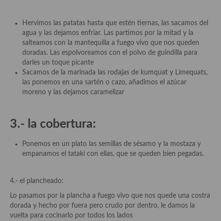
Cocina del Pacifico
Cocina filipina
Hervimos las patatas hasta que estén tiernas, las sacamos del
agua y las dejamos enfriar. Las partimos por la mitad y la
Cocina de Hawái
salteamos con la mantequilla a fuego vivo que nos queden
doradas. Las espolvoreamos con el polvo de guindilla para
Cocina de Madagascar
darles un toque picante
Sacamos de la marinada las rodajas de kumquat y Limequats,
Cocina Africana
las ponemos en una sartén o cazo, añadimos el azúcar
moreno y las dejamos caramelizar
Cocina Sudafrinaca
3.- la cobertura:
Cocina del Congo
Cocina Sefardí
Ponemos en un plato las semillas de sésamo y la mostaza y
empanamos el tataki con ellas, que se queden bien pegadas.
Cocina Yoshoku
4.- el plancheado:
Cocina callejera
Lo pasamos por la plancha a fuego vivo que nos quede una costra
Cocina fusión
dorada y hecho por fuera pero crudo por dentro, le damos la
vuelta para cocinarlo por todos los lados
Cocinas de España