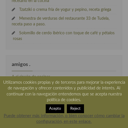
recetario en la cocina
Tzatziki o crema fría de yogur y pepino, receta griega
Menestra de verduras del restaurante 33 de Tudela,
receta paso a paso.
Solomillo de cerdo ibérico con toque de café y pétalos
rosas
amigos .
A el rincón de cocinar
Utilizamos cookies propias y de terceros para mejorar la experiencia
Acivecheria
de navegación y ofrecer contenidos y publicidad de interés. Al
continuar con la navegación entendemos que se acepta nuestra
AdoroCocinar
política de cookies.
Chef Manolito
Acepto
Reject
cocineros de verdad
Puede obtener más información, o bien conocer cómo cambiar la
EL mundo a bocados
configuración, en este enlace.