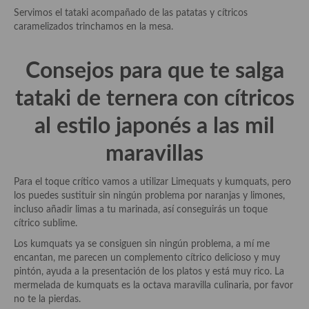
Servimos el tataki acompañado de las patatas y cítricos
caramelizados trinchamos en la mesa.
Cocina Andaluza
Cocina Aragonesa
Consejos para que te salga
Cocina Asturiana
tataki de ternera con cítricos
Cocina Balear
al estilo japonés a las mil
Cocina Canaria
maravillas
Cocina Castellana
Para el toque crítico vamos a utilizar Limequats y kumquats, pero
Cocina Castilla – La Mancha
los puedes sustituir sin ningún problema por naranjas y limones,
incluso añadir limas a tu marinada, así conseguirás un toque
Cocina Catalana
cítrico sublime.
Los kumquats ya se consiguen sin ningún problema, a mí me
Cocina Extremeña
encantan, me parecen un complemento cítrico delicioso y muy
pintón, ayuda a la presentación de los platos y está muy rico. La
Cocina Gallega
mermelada de kumquats es la octava maravilla culinaria, por favor
no te la pierdas.
Cocina Madrileña