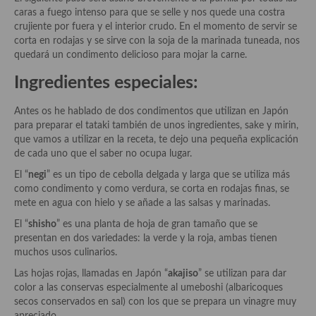
Aderezos, salsas, vinagretas, especias, hierbas aromáticas o
caras a fuego intenso para que se selle y nos quede una costra
aditivos
crujiente por fuera y el interior crudo. En el momento de servir se
corta en rodajas y se sirve con la soja de la marinada tuneada, nos
Especias, mezclas de especias
quedará un condimento delicioso para mojar la carne.
Ingredientes especiales:
Hierbas aromáticas
Aceites
Antes os he hablado de dos condimentos que utilizan en Japón
para preparar el tataki también de unos ingredientes, sake y mirin,
Mojos y pastas
que vamos a utilizar en la receta, te dejo una pequeña explicación
de cada uno que el saber no ocupa lugar.
Sales y polvos
El “
negi
” es un tipo de cebolla delgada y larga que se utiliza más
como condimento y como verdura, se corta en rodajas finas, se
Salsas y mojos
mete en agua con hielo y se añade a las salsas y marinadas.
Adobos
El “
shisho
” es una planta de hoja de gran tamaño que se
presentan en dos variedades: la verde y la roja, ambas tienen
Aperitivos
muchos usos culinarios.
Las hojas rojas, llamadas en Japón “
akajiso
” se utilizan para dar
Bebidas
color a las conservas especialmente al umeboshi (albaricoques
secos conservados en sal) con los que se prepara un vinagre muy
Bocadillos, hamburguesas, sándwich, emparedados, tostas y