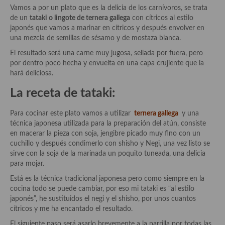
Historia de la gastronomía, platos celebres, cocineros, críticos,
Vamos a por un plato que es la delicia de los carnívoros, se trata
historias culinarias y otras cosas
de un
tataki o lingote de ternera gallega
con cítricos al estilo
japonés que vamos a marinar en cítricos y después envolver en
Origen y evolución de la comida
una mezcla de semillas de sésamo y de mostaza blanca.
Protocolo y buenas maneras.
El resultado será una carne muy jugosa, sellada por fuera, pero
por dentro poco hecha y envuelta en una capa crujiente que la
Ocio – restaurantes, bares, tabernas
hará deliciosa.
La receta de tataki:
Viajes eno-gastro-turísticos
En El Candelero
Para cocinar este plato vamos a utilizar
ternera gallega
y una
técnica japonesa utilizada para la preparación del atún, consiste
Las opiniones de la «Cocinera»
en macerar la pieza con soja, jengibre picado muy fino con un
cuchillo y después condimerlo con shisho y Negi, una vez listo se
Prensa
sirve con la soja de la marinada un poquito tuneada, una delicia
para mojar.
Recetas
Está es la técnica tradicional japonesa pero como siempre en la
cocina todo se puede cambiar, por eso mi tataki es “al estilo
Acompañamientos
japonés”, he sustituidos el negi y el shisho, por unos cuantos
cítricos y me ha encantado el resultado.
Airfryer recetas
El siguiente paso será asarlo brevemente a la parrilla por todas las