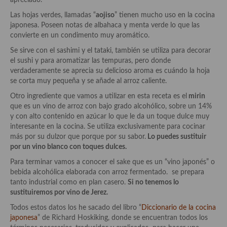
apreciado.
demás
Las hojas verdes, llamadas “
aojiso
” tienen mucho uso en la cocina
Entrantes y primeros platos
japonesa. Poseen notas de albahaca y menta verde lo que las
convierte en un condimento muy aromático.
Ensaladas
Se sirve con el sashimi y el tataki, también se utiliza para decorar
el sushi y para aromatizar las tempuras, pero donde
Entrantes
verdaderamente se aprecia su delicioso aroma es cuándo la hoja
se corta muy pequeña y se añade al arroz caliente.
Gazpachos, salmorejos, sopas y cremas frías
Otro ingrediente que vamos a utilizar en esta receta es el
mirin
Quínoa
que es un vino de arroz con bajo grado alcohólico, sobre un 14%
y con alto contenido en azúcar lo que le da un toque dulce muy
Pasta
interesante en la cocina. Se utiliza exclusivamente para cocinar
más por su dulzor que porque por su sabor.
Lo puedes sustituir
Arroces Y fideuás
por un vino blanco con toques dulces.
Para terminar vamos a conocer el sake que es un “vino japonés” o
Legumbres y cereales
bebida alcohólica elaborada con arroz fermentado. se prepara
tanto industrial como en plan casero.
Si no tenemos lo
Cuscús
sustituiremos por vino de Jerez.
Huevos
Todos estos datos los he sacado del libro “
Diccionario de la cocina
japonesa
” de Richard Hoskiking, donde se encuentran todos los
Masas elaboradas con harina, pizzas, quiches y demás