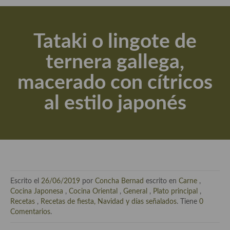
Actualidad y recomendaciones
Libros de cocina, repostería, gastronomía y más
Tataki o lingote de
Apuntes, estudios sobre temas interesantes e importantes
ternera gallega,
Aceite de Oliva Virgen Extra (AOVE)
macerado con cítricos
Recetas maridadas con los mejores AOVES
al estilo japonés
Flores en la cocina recetas
Técnicas de emplatado
El mundo del vino y las bebidas
Tiendas especiales
Escrito el
26/06/2019
por
Concha Bernad
escrito en
Carne
,
En la mesa: menaje, vajilla, técnicas de emplatado, decoración
Cocina Japonesa
,
Cocina Oriental
,
General
,
Plato principal
,
Recetas
,
Recetas de fiesta, Navidad y días señalados
. Tiene
0
Especias, hierbas, condimentos, espesantes y aditivos
Comentarios
.