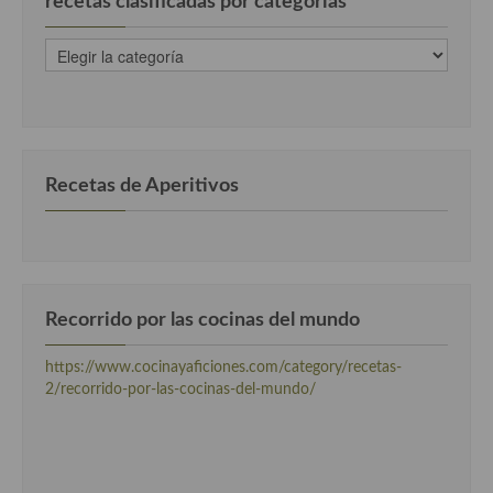
recetas clasificadas por categorias
recetas
clasificadas
por
categorias
Recetas de Aperitivos
Recorrido por las cocinas del mundo
https://www.cocinayaficiones.com/category/recetas-
2/recorrido-por-las-cocinas-del-mundo/