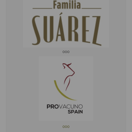
ooo
ooo