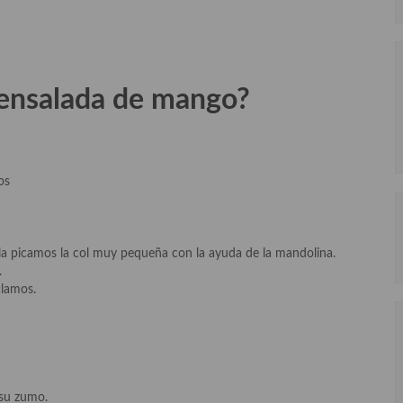
 ensalada de mango?
os
n, la picamos la col muy pequeña con la ayuda de la mandolina.
.
clamos.
 su zumo.