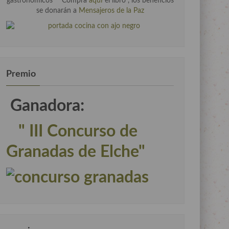
gastronómicos" " Compra
aquí
el libro , los beneficios
se donarán a
Mensajeros de la Paz
Premio
Ganadora:
" III Concurso de
Granadas de Elche"