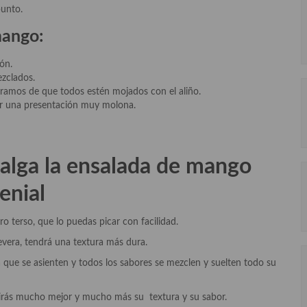
punto.
mango:
ón.
zclados.
ramos de que todos estén mojados con el aliño.
ar una presentación muy molona.
salga la ensalada de mango
enial
 terso, que lo puedas picar con facilidad.
evera, tendrá una textura más dura.
 que se asienten y todos los sabores se mezclen y suelten todo su
ubrirás mucho mejor y mucho más su textura y su sabor.