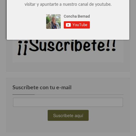
visitar y apuntarte a nuestro canal de youtube.
Cocina de Guatemala
Cocina de Nicaragua
Cocina Ecuatoriana
Cocina Jamaicana
Cocina Mexicana
Cocina peruana
Cocina de Oriente Medio
Suscríbete con tu e-mail
Cocina israelí
Cocina libanesa
Cocina Armenia
Cocina Siria