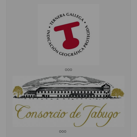
ooo
ooo