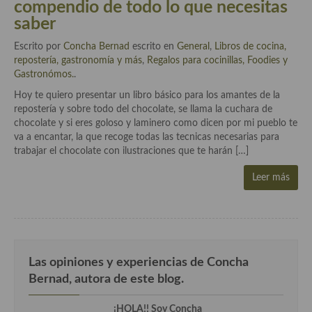
compendio de todo lo que necesitas
Aderezos, salsas, vinagretas, especias, hierbas aromáticas o
saber
aditivos
Escrito por
Concha Bernad
escrito en
General
,
Libros de cocina,
Especias, mezclas de especias
repostería, gastronomía y más
,
Regalos para cocinillas, Foodies y
Gastronómos.
.
Hierbas aromáticas
Hoy te quiero presentar un libro básico para los amantes de la
Aceites
repostería y sobre todo del chocolate, se llama la cuchara de
chocolate y si eres goloso y laminero como dicen por mi pueblo te
Mojos y pastas
va a encantar, la que recoge todas las tecnicas necesarias para
trabajar el chocolate con ilustraciones que te harán […]
Sales y polvos
Leer más
Salsas y mojos
Adobos
Aperitivos
Las opiniones y experiencias de Concha
Bebidas
Bernad, autora de este blog.
Bocadillos, hamburguesas, sándwich, emparedados, tostas y
¡HOLA!! Soy Concha