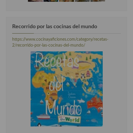
Cocina del Pacifico
Cocina filipina
Cocina de Hawái
Recorrido por las cocinas del mundo
Cocina de Madagascar
https://www.cocinayaficiones.com/category/recetas-
2/recorrido-por-las-cocinas-del-mundo/
Cocina Africana
Cocina Sudafrinaca
Cocina del Congo
Cocina Sefardí
Cocina Yoshoku
Cocina callejera
Cocina fusión
Cocinas de España