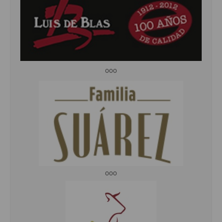
ooo
ooo