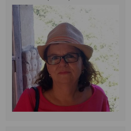
demás
Entrantes y primeros platos
Ensaladas
Entrantes
Gazpachos, salmorejos, sopas y cremas frías
Quínoa
Pasta
Arroces Y fideuás
Legumbres y cereales
Cuscús
Huevos
Masas elaboradas con harina, pizzas, quiches y demás