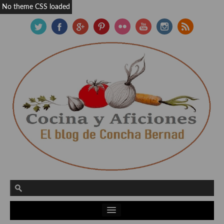
No theme CSS loaded