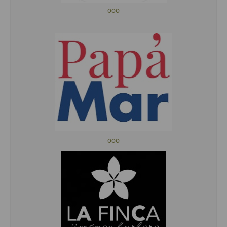
ooo
ooo