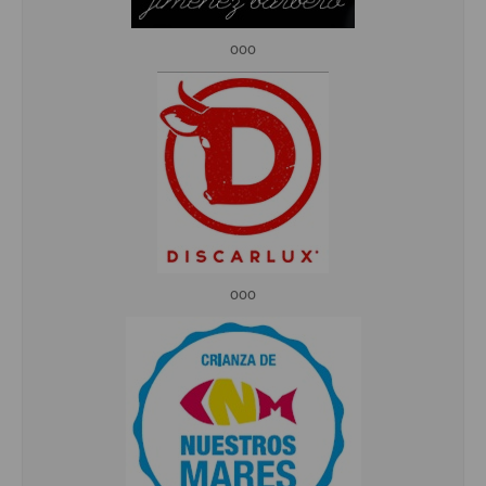
ooo
ooo