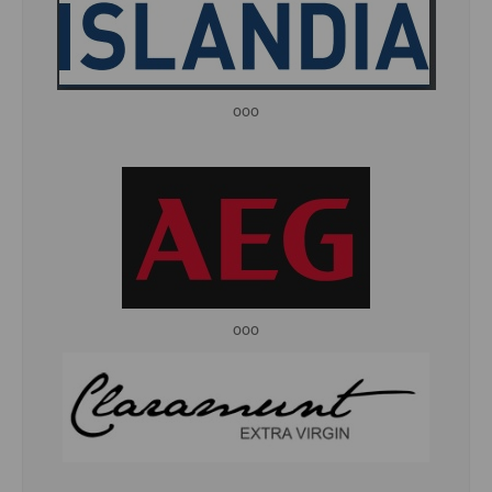
ooo
ooo