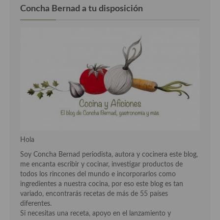
Concha Bernad a tu disposición
Plato principal
Aves
Carne
Pescado y Marisco
Postres y dulces
Postres con frutas
Quesos, recetas
Hola
Soy Concha Bernad periodista, autora y cocinera este blog,
Salazones y encurtidos
me encanta escribir y cocinar, investigar productos de
todos los rincones del mundo e incorporarlos como
Recetas Especiales
ingredientes a nuestra cocina, por eso este blog es tan
variado, encontrarás recetas de más de 55 países
Recetas de Cuaresma
diferentes.
Si necesitas una receta, apoyo en el lanzamiento y
Recetas maridadas con los mejores AOVES