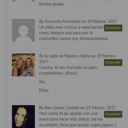
Besitos guapa
Cocina Danesa
Cocina de la Republica Checa
By
Encarnita Fernandez
on 19 febrero, 2017
Un plato muy curioso y espectacular
Responder
Cocina de Polonia
como siempre que paso por tu
cocina.Nos vemos por Armenia.besinos
Cocina de Ucrania
Cocina Eslovena
By
la cajita de Nieves y Elena
on 19 febrero,
2017
Responder
Cocina Francesa
Concha, te has marcado un plato
completísimo, ¡Bravo!
Cocina Griega
Bss
Cocina Holandesa
Elena
Cocina Hungara
By
Bea, Sweet Cookies
on 19 febrero, 2017
Cocina Irlanda
Pero como te las apañas con una
Responder
mano para hacer esta delicia, me ha
Cocina Italiana
encantado, tiene que quedar super jugoso y