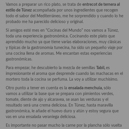
Historia de la gastronomía, platos celebres, cocineros, críticos,
Vamos a preparar un rico plato, se trata de
entrecot de ternera al
historias culinarias y otras cosas
estilo de Túnez
acompañada por unos ingredientes que recogen
todo el sabor del Mediterráneo, me he sorprendido y cuando lo he
Origen y evolución de la comida
probado me ha parecido delicioso y original.
Protocolo y buenas maneras.
Si amigos esté mes en “Cocinas del Mundo” nos vamos a Túnez,
toda una experiencia gastronómica. Cocinando este plato que
Ocio – restaurantes, bares, tabernas
aprendido mucho ya que tiene varias elaboraciones, muy clásicas
y típicas de la gastronomía tunecina, ha sido un pequeño viaje por
Viajes eno-gastro-turísticos
una cocina llena de aromas. Me encantan estas experiencias
gastronómicas.
En El Candelero
Para empezar, he descubierto la mezcla de semillas
Tabil,
es
impresionante el aroma que desprende cuando las machacas en el
Las opiniones de la «Cocinera»
mortero toda la cocina se perfuma. La voy a utilizar muchísimo.
Prensa
Otro punto a tener en cuenta es la
ensalada
menchuia,
sólo
vamos a utilizar la base que se prepara con pimientos verdes,
Recetas
tomate, diente de ajo y alcaravea, se asan las verduras y el
resultado será una crema deliciosa. En Túnez, hasta maravilla
Acompañamientos
gastronómica, le añade el huevo duro y atún y estoy segura que
vas en una ensalada veraniega deliciosa.
Airfryer recetas
Es importante no pasar mucho la carne por la plancha sólo vuelta