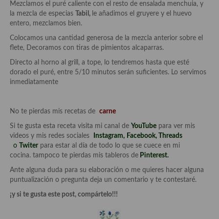
Mezclamos el puré caliente con el resto de ensalada menchuia, y
Cocina Azerí (Azerbaiyán)
la mezcla de especias
Tabil,
le añadimos el gruyere y el huevo
entero, mezclamos bien.
Cocina de Egipto
Colocamos una cantidad generosa de la mezcla anterior sobre el
Cocina de Tunez
flete, Decoramos con tiras de pimientos alcaparras.
Directo al horno al grill, a tope, lo tendremos hasta que esté
Cocina Oriental
dorado el puré, entre 5/10 minutos serán suficientes. Lo servimos
inmediatamente
Cocina Tailandesa
Cocina Japonesa
No te pierdas mis recetas de
carne
Cocina Vietnamita
Si te gusta esta receta visita mi canal de
YouTube
para ver mis
videos y mis redes sociales
Instagram
,
Facebook
,
Threads
Cocina camboyana
o
Twiter
para estar al día de todo lo que se cuece en mi
cocina. tampoco te pierdas mis tableros de
Pinterest.
Cocina Coreana
Ante alguna duda para su elaboración o me quieres hacer alguna
puntualización o pregunta deja un comentario y te contestaré.
Cocina HIndú
¡y si te gusta este post, compártelo!!!
Cocina China