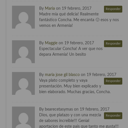
By
Maria
on 19 febrero, 2017
Cocina Murciana
Responder
Madre mía qué delicia! Realmente
fantástico Concha. Me encanta 🙂 esos y nos
Cocina Navarra
vemos en Armenia!
Cocina Riojana
Cocina Valenciana
By
Maggie
on 19 febrero, 2017
Responder
Espectacular Concha! A ver que nos
Cocina Vasca
depara Armenia! Un besito
Cocina Europea
By
maria jose gil blasco
on 19 febrero, 2017
Cocina Alemana
Vaya plato completo y vaya
Responder
presentación. Muy bien explicado y
Cocina Austriaca
bien elaborado. Muchas gracias, Concha.
Cocina Belga
By bearecetasymas on 19 febrero, 2017
Cocina Britanica
Dios, que platazo y con una mezcla
Responder
de sabores increible!!! Genial
Cocina Bulgara
aportacion de este pais que tanto me gusta!!!