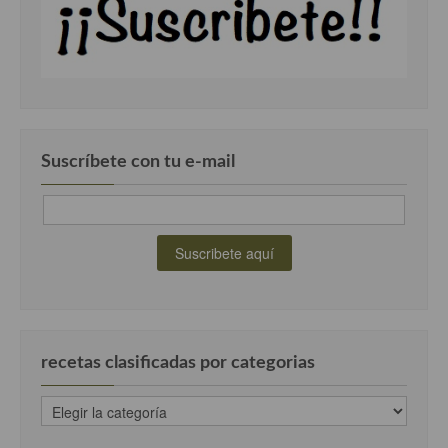
Suscríbete con tu e-mail
recetas clasificadas por categorias
recetas
clasificadas
por