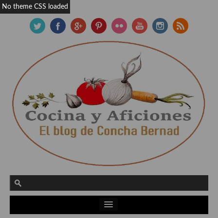
No theme CSS loaded