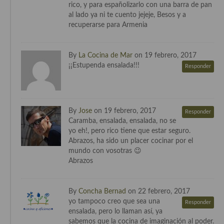
rico, y para españolizarlo con una barra de pan
Cocina Luxemburgo
al lado ya ni te cuento jejeje, Besos y a
recuperarse para Armenia
Cocina Polaca
Cocina portuguesa
By
La Cocina de Mar
on 19 febrero, 2017
¡¡Estupenda ensalada!!!
Responder
Cocina Rusa
Cocina Sueca
Cocina Suiza
By
Jose
on 19 febrero, 2017
Responder
Caramba, ensalada, ensalada, no se
Cocina Turca
yo eh!, pero rico tiene que estar seguro.
Abrazos, ha sido un placer cocinar por el
mundo con vosotras 😉
Abrazos
By
Concha Bernad
on 22 febrero, 2017
yo tampoco creo que sea una
Responder
ensalada, pero lo llaman así, ya
sabemos que la cocina de imaginación al poder.