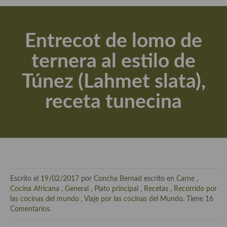
Actualidad y recomendaciones
Libros de cocina, repostería, gastronomía y más
Entrecot de lomo de
Apuntes, estudios sobre temas interesantes e importantes
ternera al estilo de
Aceite de Oliva Virgen Extra (AOVE)
Túnez (Lahmet slata),
Recetas maridadas con los mejores AOVES
receta tunecina
Flores en la cocina recetas
Técnicas de emplatado
El mundo del vino y las bebidas
Tiendas especiales
Escrito el
19/02/2017
por
Concha Bernad
escrito en
Carne
,
En la mesa: menaje, vajilla, técnicas de emplatado, decoración
Cocina Africana
,
General
,
Plato principal
,
Recetas
,
Recorrido por
las cocinas del mundo
,
Viaje por las cocinas del Mundo
. Tiene
16
Especias, hierbas, condimentos, espesantes y aditivos
Comentarios
.