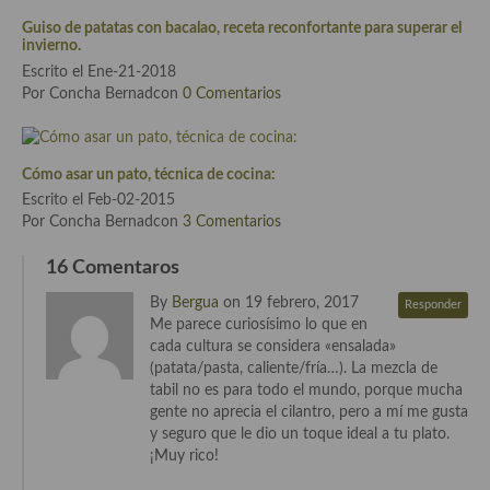
Guiso de patatas con bacalao, receta reconfortante para superar el
Cocina Andaluza
invierno.
Escrito el Ene-21-2018
Cocina Aragonesa
Por Concha Bernadcon
0 Comentarios
Cocina Asturiana
Cocina Balear
Cómo asar un pato, técnica de cocina:
Escrito el Feb-02-2015
Cocina Canaria
Por Concha Bernadcon
3 Comentarios
Cocina Castellana
16 Comentaros
By
Bergua
on 19 febrero, 2017
Cocina Castilla – La Mancha
Responder
Me parece curiosísimo lo que en
cada cultura se considera «ensalada»
Cocina Catalana
(patata/pasta, caliente/fría…). La mezcla de
tabil no es para todo el mundo, porque mucha
Cocina Extremeña
gente no aprecia el cilantro, pero a mí me gusta
y seguro que le dio un toque ideal a tu plato.
Cocina Gallega
¡Muy rico!
Cocina Madrileña