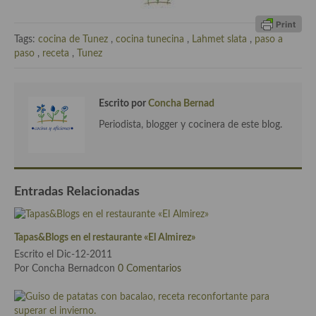
Cocina del Pacifico
Cocina filipina
Tags:
cocina de Tunez
,
cocina tunecina
,
Lahmet slata
,
paso a
paso
,
receta
,
Tunez
Cocina de Hawái
Cocina de Madagascar
Escrito por
Concha Bernad
Cocina Africana
Periodista, blogger y cocinera de este blog.
Cocina Sudafrinaca
Cocina del Congo
Entradas Relacionadas
Cocina Sefardí
Cocina Yoshoku
Tapas&Blogs en el restaurante «El Almirez»
Escrito el Dic-12-2011
Cocina callejera
Por Concha Bernadcon
0 Comentarios
Cocina fusión
Cocinas de España