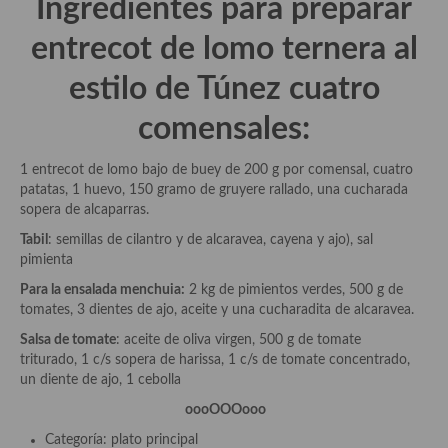
Ingredientes para preparar
Plato principal
entrecot de lomo ternera al
Aves
estilo de Túnez cuatro
Carne
comensales:
Pescado y Marisco
1 entrecot de lomo bajo de buey de 200 g por comensal, cuatro
patatas, 1 huevo, 150 gramo de gruyere rallado, una cucharada
Postres y dulces
sopera de alcaparras.
Postres con frutas
Tabil
: semillas de cilantro y de alcaravea, cayena y ajo), sal
pimienta
Quesos, recetas
Para la ensalada menchuia:
2 kg de pimientos verdes, 500 g de
tomates, 3 dientes de ajo, aceite y una cucharadita de alcaravea.
Salazones y encurtidos
Salsa de tomate
: aceite de oliva virgen, 500 g de tomate
Recetas Especiales
triturado, 1 c/s sopera de harissa, 1 c/s de tomate concentrado,
un diente de ajo, 1 cebolla
Recetas de Cuaresma
oooOOOooo
Recetas maridadas con los mejores AOVES
Categoría: plato principal