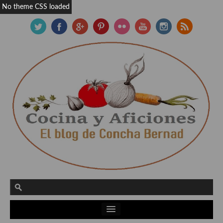
No theme CSS loaded