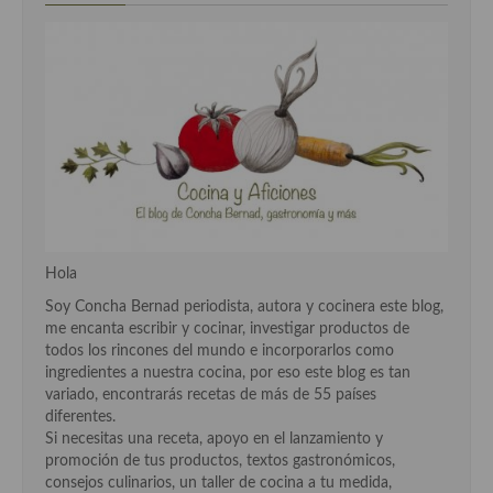
demás
Entrantes y primeros platos
Ensaladas
Entrantes
Gazpachos, salmorejos, sopas y cremas frías
Quínoa
Pasta
Hola
Soy Concha Bernad periodista, autora y cocinera este blog,
Arroces Y fideuás
me encanta escribir y cocinar, investigar productos de
todos los rincones del mundo e incorporarlos como
Legumbres y cereales
ingredientes a nuestra cocina, por eso este blog es tan
variado, encontrarás recetas de más de 55 países
Cuscús
diferentes.
Si necesitas una receta, apoyo en el lanzamiento y
Huevos
promoción de tus productos, textos gastronómicos,
consejos culinarios, un taller de cocina a tu medida,
Masas elaboradas con harina, pizzas, quiches y demás