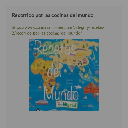
Cocina Azerí (Azerbaiyán)
Recorrido por las cocinas del mundo
Cocina de Egipto
Cocina de Tunez
https://www.cocinayaficiones.com/category/recetas-
2/recorrido-por-las-cocinas-del-mundo/
Cocina Oriental
Cocina Tailandesa
Cocina Japonesa
Cocina Vietnamita
Cocina camboyana
Cocina Coreana
Cocina HIndú
Cocina China