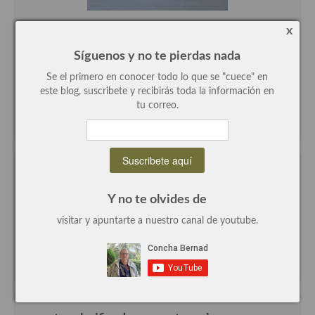
Recetas de fiesta, Navidad y días señalados
x
Resumen tematicos de recetas
Síguenos y no te pierdas nada
Se el primero en conocer todo lo que se "cuece" en
Cocinas del mundo
este blog, suscribete y recibirás toda la información en
tu correo.
Cocina Americana
Cocina Argentina
Cocina Brasileña
Suscríbete con tu e-mail
Cocina colombiana
Y no te olvides de
Cocina Cajún y Creole
visitar y apuntarte a nuestro canal de youtube.
Cocina Venezolana
Cocina Cubana
Cocina de Estados Unidos