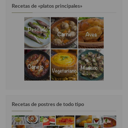
Recetas de «platos principales»
Cocina Andaluza
Cocina Aragonesa
Cocina Asturiana
Cocina Balear
Cocina Canaria
Cocina Castellana
Cocina Castilla – La Mancha
Cocina Catalana
Cocina Extremeña
Recetas de postres de todo tipo
Cocina Gallega
Cocina Madrileña