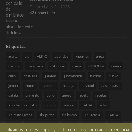
Escrito el Ago-24-2023
32 Comentarios
Etiquetas
aceite
ajo
ALIÑO
aperitivo
Apuntes
arroz
bacalao
berenjena
calabacin
carne
CEBOLLA
crema
curry
ensalada
gambas
gastrónomia
hierbas
huevo
jamón
limon
manzana
naranja
navidad
paso a paso
patata
pimiento
pollo
queso
receta
recetas
Recetas Especiales
romero
salmon
SALSA
setas
sin frutos secos
sin gluten
sin huevo
sin lactosa
TARTA
tomate
Técnicas de cocina
verduras
VINAGRETA
yogur
Utilizamos cookies propias y de terceros para mejorar la experiencia