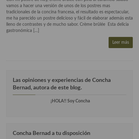
Aderezos, salsas, vinagretas, especias, hierbas aromáticas o
vamos a hacer una versión de unos de los postres mas
aditivos
tradicionales de la concina francesa, el resultado es espectacular,
me ha parecido un postre delicioso y fácil de elaborar además esta
Especias, mezclas de especias
lleno de contrastes y de mucho sabor. Crème brûlée Esta delicia
gastronómica […]
Hierbas aromáticas
Leer más
Aceites
Mojos y pastas
Sales y polvos
Las opiniones y experiencias de Concha
Salsas y mojos
Bernad, autora de este blog.
Adobos
¡HOLA!! Soy Concha
Aperitivos
Bebidas
Concha Bernad a tu disposición
Bocadillos, hamburguesas, sándwich, emparedados, tostas y