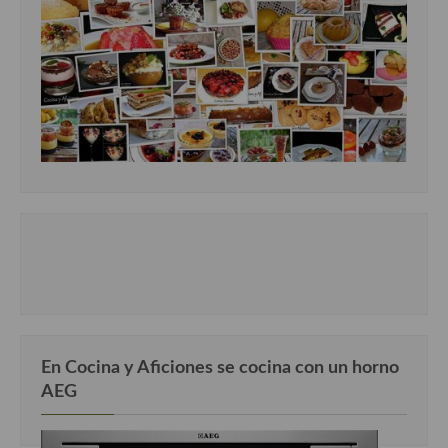
Cocina Murciana
Cocina Navarra
Cocina Riojana
Cocina Valenciana
Cocina Vasca
Cocina Europea
Cocina Alemana
Cocina Austriaca
Cocina Belga
En Cocina y Aficiones se cocina con un horno
AEG
Cocina Britanica
Cocina Bulgara