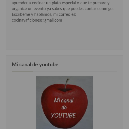
aprender a cocinar un plato especial o que te prepare y
organice un evento ya sabes que puedes contar conmigo.
Plato principal
Escríbeme y hablamos, mi correo es:
cocinayaficiones@gmail.com
Aves
Carne
Pescado y Marisco
Postres y dulces
Mi canal de youtube
Postres con frutas
Quesos, recetas
Salazones y encurtidos
Recetas Especiales
Recetas de Cuaresma
Recetas maridadas con los mejores AOVES