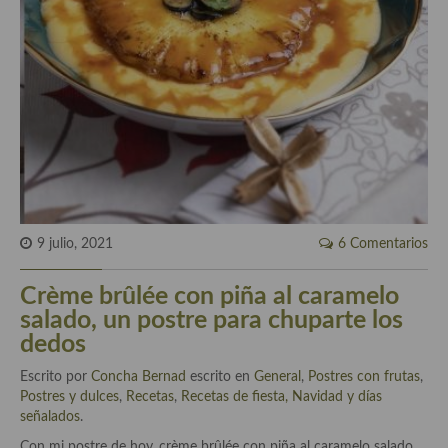
Historia de la gastronomía, platos celebres, cocineros, críticos,
historias culinarias y otras cosas
Origen y evolución de la comida
Protocolo y buenas maneras.
Ocio – restaurantes, bares, tabernas
Viajes eno-gastro-turísticos
En El Candelero
9 julio, 2021
6 Comentarios
Las opiniones de la «Cocinera»
Crème brûlée con piña al caramelo
Prensa
salado, un postre para chuparte los
dedos
Recetas
Escrito por
Concha Bernad
escrito en
General
,
Postres con frutas
,
Acompañamientos
Postres y dulces
,
Recetas
,
Recetas de fiesta, Navidad y días
señalados
.
Airfryer recetas
Con mi postre de hoy, crème brûlée con piña al caramelo salado