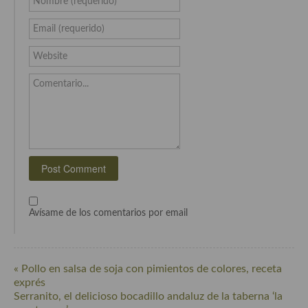
Nombre (requerido)
Cocina Luxemburgo
Email (requerido)
Cocina Polaca
Website
Cocina portuguesa
Comentario...
Cocina Rusa
Cocina Sueca
Cocina Suiza
Cocina Turca
Avísame de los comentarios por email
« Pollo en salsa de soja con pimientos de colores, receta
exprés
Serranito, el delicioso bocadillo andaluz de la taberna ‘la