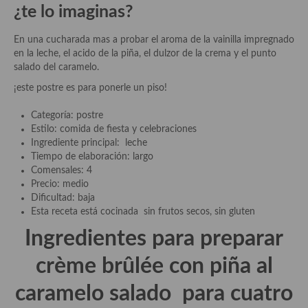
¿te lo imaginas?
Aderezos, salsas, vinagretas, especias, hierbas aromáticas o
aditivos
En una cucharada mas a probar el aroma de la vainilla impregnado
Especias, mezclas de especias
en la leche, el acido de la piña, el dulzor de la crema y el punto
salado del caramelo.
Hierbas aromáticas
¡este postre es para ponerle un piso!
Aceites
Categoría: postre
Estilo: comida de fiesta y celebraciones
Mojos y pastas
Ingrediente principal: leche
Tiempo de elaboración: largo
Sales y polvos
Comensales: 4
Precio: medio
Salsas y mojos
Dificultad: baja
Esta receta está cocinada sin frutos secos, sin gluten
Adobos
Ingredientes para preparar
Aperitivos
crème brûlée con piña al
Bebidas
caramelo salado
para cuatro
Bocadillos, hamburguesas, sándwich, emparedados, tostas y