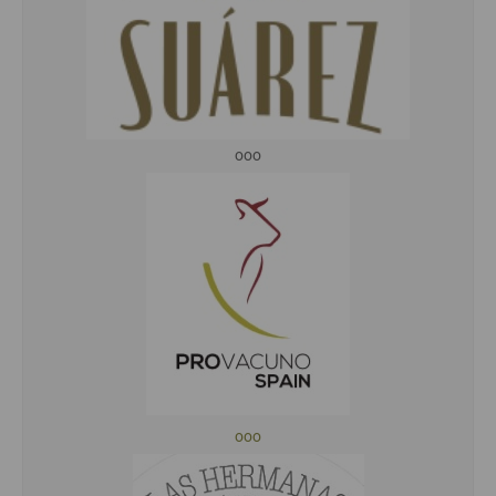
ooo
ooo