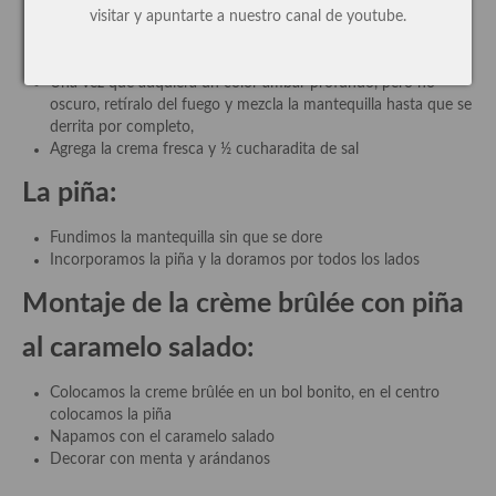
visitar y apuntarte a nuestro canal de youtube.
Cocina de Guatemala
Trabaja a fuego medio y vigila mientras el azúcar se derrite y
comienza a dorarse.
Cocina de Nicaragua
Una vez que adquiera un color ámbar profundo, pero no
oscuro, retíralo del fuego y mezcla la mantequilla hasta que se
Cocina Ecuatoriana
derrita por completo,
Agrega la crema fresca y ½ cucharadita de sal
Cocina Jamaicana
La piña:
Cocina Mexicana
Fundimos la mantequilla sin que se dore
Cocina peruana
Incorporamos la piña y la doramos por todos los lados
Cocina de Oriente Medio
Montaje de la crème brûlée con piña
Cocina israelí
al caramelo salado:
Cocina libanesa
Colocamos la creme brûlée en un bol bonito, en el centro
colocamos la piña
Cocina Armenia
Napamos con el caramelo salado
Decorar con menta y arándanos
Cocina Siria