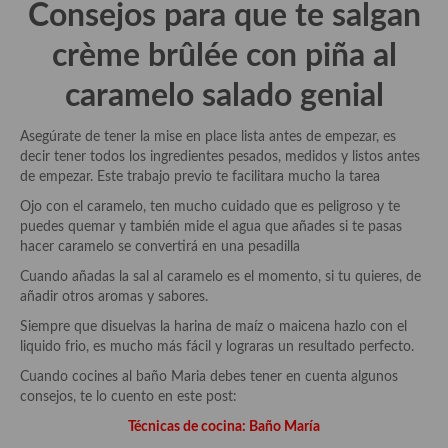
Consejos para que te salgan
Cocina Azerí (Azerbaiyán)
crème brûlée con piña al
Cocina de Egipto
caramelo salado genial
Cocina de Tunez
Cocina Oriental
Asegúrate de tener la mise en place lista antes de empezar, es
decir tener todos los ingredientes pesados, medidos y listos antes
Cocina Tailandesa
de empezar. Este trabajo previo te facilitara mucho la tarea
Ojo con el caramelo, ten mucho cuidado que es peligroso y te
Cocina Japonesa
puedes quemar y también mide el agua que añades si te pasas
hacer caramelo se convertirá en una pesadilla
Cocina Vietnamita
Cuando añadas la sal al caramelo es el momento, si tu quieres, de
Cocina camboyana
añadir otros aromas y sabores.
Siempre que disuelvas la harina de maíz o maicena hazlo con el
Cocina Coreana
liquido frio, es mucho más fácil y lograras un resultado perfecto.
Cocina HIndú
Cuando cocines al baño Maria debes tener en cuenta algunos
consejos, te lo cuento en este post:
Cocina China
Técnicas de cocina: Baño María