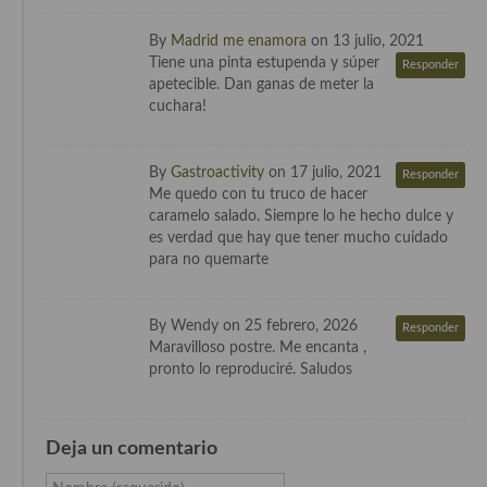
Cocina Danesa
By
Madrid me enamora
on 13 julio, 2021
Tiene una pinta estupenda y súper
Responder
Cocina de la Republica Checa
apetecible. Dan ganas de meter la
cuchara!
Cocina de Polonia
Cocina de Ucrania
By
Gastroactivity
on 17 julio, 2021
Responder
Me quedo con tu truco de hacer
Cocina Eslovena
caramelo salado. Siempre lo he hecho dulce y
es verdad que hay que tener mucho cuidado
Cocina Francesa
para no quemarte
Cocina Griega
By Wendy on 25 febrero, 2026
Responder
Cocina Holandesa
Maravilloso postre. Me encanta ,
pronto lo reproduciré. Saludos
Cocina Hungara
Cocina Irlanda
Deja un comentario
Cocina Italiana