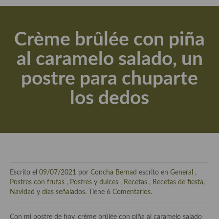
Actualidad y recomendaciones
Libros de cocina, repostería, gastronomía y más
Crème brûlée con piña
Apuntes, estudios sobre temas interesantes e importantes
al caramelo salado, un
Aceite de Oliva Virgen Extra (AOVE)
postre para chuparte
Recetas maridadas con los mejores AOVES
los dedos
Flores en la cocina recetas
Técnicas de emplatado
El mundo del vino y las bebidas
Tiendas especiales
Escrito el
09/07/2021
por
Concha Bernad
escrito en
General
,
En la mesa: menaje, vajilla, técnicas de emplatado, decoración
Postres con frutas
,
Postres y dulces
,
Recetas
,
Recetas de fiesta,
Navidad y días señalados
. Tiene
6 Comentarios
.
Especias, hierbas, condimentos, espesantes y aditivos
Con mi postre de hoy, crème brûlée con piña al caramelo salado