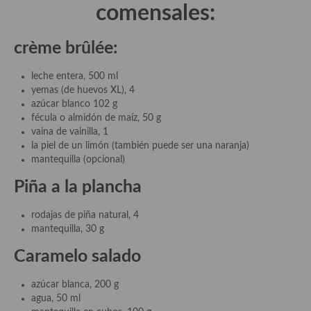
demás
comensales:
Entrantes y primeros platos
crème brûlée:
Ensaladas
leche entera, 500 ml
Entrantes
yemas (de huevos XL), 4
azúcar blanco 102 g
Gazpachos, salmorejos, sopas y cremas frías
fécula o almidón de maíz, 50 g
vaina de vainilla, 1
Quínoa
la piel de un limón (también puede ser una naranja)
mantequilla (opcional)
Pasta
Piña a la plancha
Arroces Y fideuás
rodajas de piña natural, 4
Legumbres y cereales
mantequilla, 30 g
Caramelo salado
Cuscús
Huevos
azúcar blanca, 200 g
agua, 50 ml
Masas elaboradas con harina, pizzas, quiches y demás