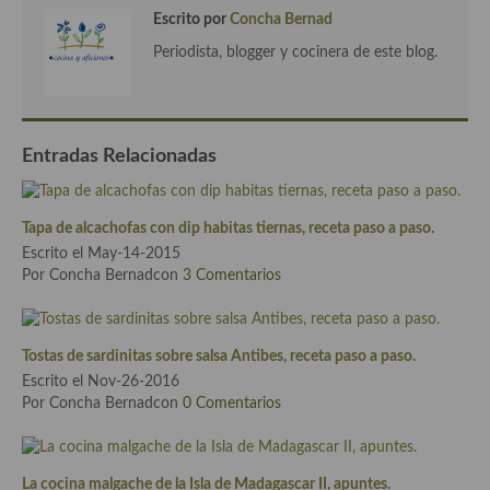
Escrito por
Concha Bernad
Cocina Andaluza
Periodista, blogger y cocinera de este blog.
Cocina Aragonesa
Cocina Asturiana
Entradas Relacionadas
Cocina Balear
Cocina Canaria
Tapa de alcachofas con dip habitas tiernas, receta paso a paso.
Escrito el May-14-2015
Cocina Castellana
Por Concha Bernadcon
3 Comentarios
Cocina Castilla – La Mancha
Cocina Catalana
Tostas de sardinitas sobre salsa Antibes, receta paso a paso.
Escrito el Nov-26-2016
Cocina Extremeña
Por Concha Bernadcon
0 Comentarios
Cocina Gallega
Cocina Madrileña
La cocina malgache de la Isla de Madagascar II, apuntes.