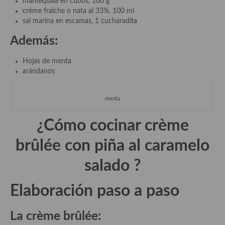
mantequilla en cubos, 100 g
crème fraîche o nata al 33%, 100 ml
Plato principal
sal marina en escamas, 1 cucharadita
Además:
Aves
Carne
Hojas de menta
arándanos
Pescado y Marisco
menta
Postres y dulces
Postres con frutas
¿Cómo cocinar crème
Quesos, recetas
brûlée con piña al caramelo
Salazones y encurtidos
salado
?
Recetas Especiales
Elaboración paso a paso
Recetas de Cuaresma
La crème brûlée:
Recetas maridadas con los mejores AOVES