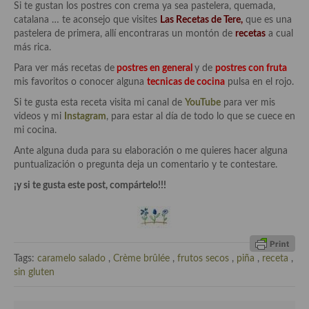
Cocina del Pacifico
Si te gustan los postres con crema ya sea pastelera, quemada,
catalana … te aconsejo que visites
Las Recetas de Tere,
que es una
Cocina filipina
pastelera de primera, allí encontraras un montón de
recetas
a cual
más rica.
Cocina de Hawái
Para ver más recetas de
postres en general
y de
postres con fruta
mis favoritos o conocer alguna
tecnicas de cocina
pulsa en el rojo.
Cocina de Madagascar
Si te gusta esta receta visita mi canal de
YouTube
para ver mis
Cocina Africana
videos y mi
Instagram
, para estar al día de todo lo que se cuece en
mi cocina.
Cocina Sudafrinaca
Ante alguna duda para su elaboración o me quieres hacer alguna
puntualización o pregunta deja un comentario y te contestare.
Cocina del Congo
¡y si te gusta este post, compártelo!!!
Cocina Sefardí
Cocina Yoshoku
Cocina callejera
Tags:
caramelo salado
,
Crème brûlée
,
frutos secos
,
piña
,
receta
,
sin gluten
Cocina fusión
Cocinas de España