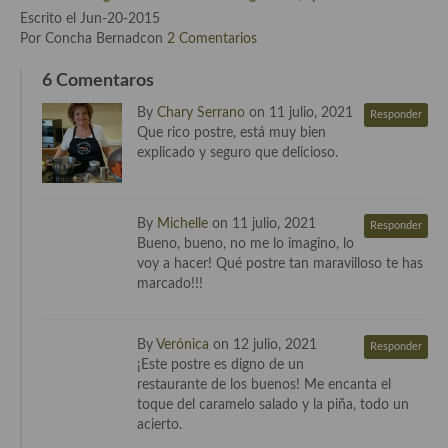
Escrito el Jun-20-2015
Cocina Murciana
Por Concha Bernadcon
2 Comentarios
Cocina Navarra
6 Comentaros
Cocina Riojana
By
Chary Serrano
on 11 julio, 2021
Responder
Que rico postre, está muy bien
Cocina Valenciana
explicado y seguro que delicioso.
Cocina Vasca
By
Michelle
on 11 julio, 2021
Responder
Cocina Europea
Bueno, bueno, no me lo imagino, lo
voy a hacer! Qué postre tan maravilloso te has
Cocina Alemana
marcado!!!
Cocina Austriaca
By
Verónica
on 12 julio, 2021
Responder
Cocina Belga
¡Este postre es digno de un
restaurante de los buenos! Me encanta el
Cocina Britanica
toque del caramelo salado y la piña, todo un
acierto.
Cocina Bulgara