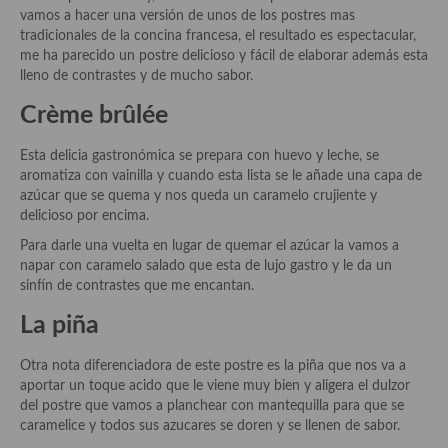
Historia de la gastronomía, platos celebres, cocineros, críticos,
vamos a hacer una versión de unos de los postres mas
historias culinarias y otras cosas
tradicionales de la concina francesa, el resultado es espectacular,
me ha parecido un postre delicioso y fácil de elaborar además esta
Origen y evolución de la comida
lleno de contrastes y de mucho sabor.
Protocolo y buenas maneras.
Crème brûlée
Ocio – restaurantes, bares, tabernas
Esta delicia gastronómica se prepara con huevo y leche, se
aromatiza con vainilla y cuando esta lista se le añade una capa de
Viajes eno-gastro-turísticos
azúcar que se quema y nos queda un caramelo crujiente y
delicioso por encima.
En El Candelero
Para darle una vuelta en lugar de quemar el azúcar la vamos a
Las opiniones de la «Cocinera»
napar con caramelo salado que esta de lujo gastro y le da un
sinfín de contrastes que me encantan.
Prensa
La piña
Recetas
Otra nota diferenciadora de este postre es la piña que nos va a
Acompañamientos
aportar un toque acido que le viene muy bien y aligera el dulzor
del postre que vamos a planchear con mantequilla para que se
Airfryer recetas
caramelice y todos sus azucares se doren y se llenen de sabor.