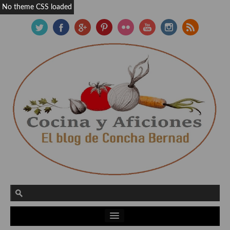
No theme CSS loaded