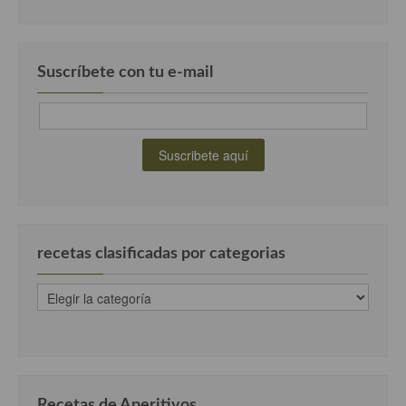
Suscríbete con tu e-mail
recetas clasificadas por categorias
recetas
clasificadas
por
categorias
Recetas de Aperitivos