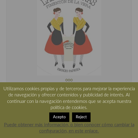
ooo
Utilizamos cookies propias y de terceros para mejorar la experiencia
de navegación y ofrecer contenidos y publicidad de interés. Al
ooo
continuar con la navegación entendemos que se acepta nuestra
política de cookies.
Acepto
Reject
Puede obtener más información, o bien conocer cómo cambiar la
configuración, en este enlace.