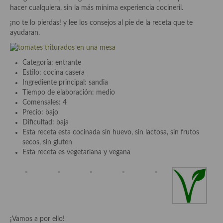
Historia de la gastronomía, platos celebres, cocineros, críticos,
hacer cualquiera, sin la más mínima experiencia cocineril.
historias culinarias y otras cosas
¡no te lo pierdas! y lee los consejos al pie de la receta que te
Origen y evolución de la comida
ayudaran.
Protocolo y buenas maneras.
Categoría: entrante
Ocio – restaurantes, bares, tabernas
Estilo: cocina casera
Ingrediente principal: sandia
Viajes eno-gastro-turísticos
Tiempo de elaboración: medio
Comensales: 4
En El Candelero
Precio: bajo
Dificultad: baja
Las opiniones de la «Cocinera»
Esta receta esta cocinada sin huevo, sin lactosa, sin frutos
secos, sin gluten
Prensa
Esta receta es vegetariana y vegana
Recetas
Acompañamientos
Airfryer recetas
¡Vamos a por ello!