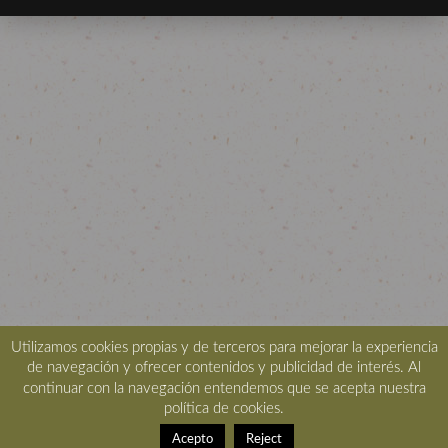
Utilizamos cookies propias y de terceros para mejorar la experiencia
de navegación y ofrecer contenidos y publicidad de interés. Al
continuar con la navegación entendemos que se acepta nuestra
política de cookies.
Acepto
Reject