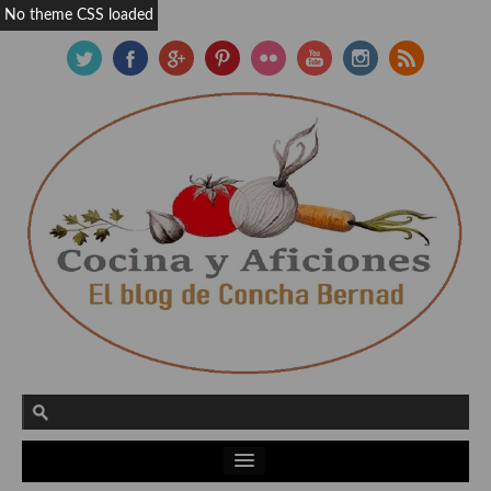
No theme CSS loaded