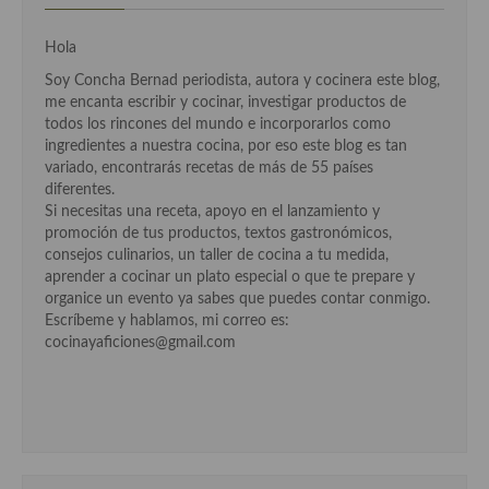
Cocina Danesa
Hola
Cocina de la Republica Checa
Soy Concha Bernad periodista, autora y cocinera este blog,
me encanta escribir y cocinar, investigar productos de
Cocina de Polonia
todos los rincones del mundo e incorporarlos como
ingredientes a nuestra cocina, por eso este blog es tan
Cocina de Ucrania
variado, encontrarás recetas de más de 55 países
diferentes.
Cocina Eslovena
Si necesitas una receta, apoyo en el lanzamiento y
promoción de tus productos, textos gastronómicos,
Cocina Francesa
consejos culinarios, un taller de cocina a tu medida,
aprender a cocinar un plato especial o que te prepare y
Cocina Griega
organice un evento ya sabes que puedes contar conmigo.
Escríbeme y hablamos, mi correo es:
Cocina Holandesa
cocinayaficiones@gmail.com
Cocina Hungara
Cocina Irlanda
Cocina Italiana