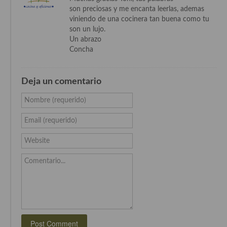
son preciosas y me encanta leerlas, ademas
viniendo de una cocinera tan buena como tu
Cocina Andaluza
son un lujo.
Un abrazo
Cocina Aragonesa
Concha
Cocina Asturiana
Cocina Balear
Deja un comentario
Nombre (requerido)
Cocina Canaria
Email (requerido)
Cocina Castellana
Website
Cocina Castilla – La Mancha
Comentario...
Cocina Catalana
Cocina Extremeña
Cocina Gallega
Cocina Madrileña