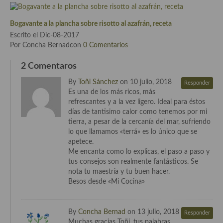
Cocina del Pacifico
Cocina filipina
Bogavante a la plancha sobre risotto al azafrán, receta
Escrito el Dic-08-2017
Cocina de Hawái
Por Concha Bernadcon
0 Comentarios
Cocina de Madagascar
2 Comentaros
By
Toñi Sánchez
on 10 julio, 2018
Cocina Africana
Responder
Es una de los más ricos, más
refrescantes y a la vez ligero. Ideal para éstos
Cocina Sudafrinaca
días de tantisimo calor como tenemos por mi
tierra, a pesar de la cercanía del mar, sufriendo
Cocina del Congo
lo que llamamos «terrá» es lo único que se
apetece.
Cocina Sefardí
Me encanta como lo explicas, el paso a paso y
tus consejos son realmente fantásticos. Se
Cocina Yoshoku
nota tu maestría y tu buen hacer.
Besos desde «Mi Cocina»
Cocina callejera
Cocina fusión
By
Concha Bernad
on 13 julio, 2018
Responder
Muchas gracias Toñi, tus palabras
Cocinas de España