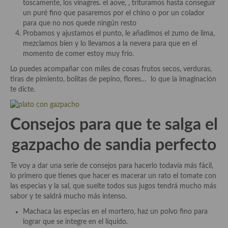
toscamente, los vinagres. el aove, , trituramos hasta conseguir
un puré fino que pasaremos por el chino o por un colador
Plato principal
para que no nos quede ningún resto
Probamos y ajustamos el punto, le añadimos el zumo de lima,
Aves
mezclamos bien y lo llevamos a la nevera para que en el
momento de comer estoy muy frío.
Carne
Lo puedes acompañar con miles de cosas frutos secos, verduras,
tiras de pimiento, bolitas de pepino, flores… lo que la imaginación
Pescado y Marisco
te dicte.
Postres y dulces
Consejos para que te salga el
Postres con frutas
gazpacho de sandia perfecto
Quesos, recetas
Salazones y encurtidos
Te voy a dar una serie de consejos para hacerlo todavía más fácil,
lo primero que tienes que hacer es macerar un rato el tomate con
Recetas Especiales
las especias y la sal, que suelte todos sus jugos tendrá mucho más
sabor y te saldrá mucho más intenso.
Recetas de Cuaresma
Machaca las especias en el mortero, haz un polvo fino para
lograr que se integre en el líquido.
Recetas maridadas con los mejores AOVES