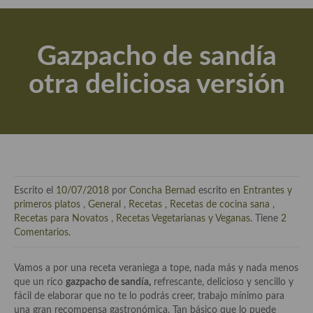
Actualidad y recomendaciones
Libros de cocina, repostería, gastronomía y más
Gazpacho de sandía
Apuntes, estudios sobre temas interesantes e importantes
otra deliciosa versión
Aceite de Oliva Virgen Extra (AOVE)
Recetas maridadas con los mejores AOVES
Flores en la cocina recetas
Técnicas de emplatado
Escrito el
10/07/2018
por
Concha Bernad
escrito en
Entrantes y
El mundo del vino y las bebidas
primeros platos
,
General
,
Recetas
,
Recetas de cocina sana
,
Recetas para Novatos
,
Recetas Vegetarianas y Veganas
. Tiene
2
Tiendas especiales
Comentarios
.
En la mesa: menaje, vajilla, técnicas de emplatado, decoración
Vamos a por una receta veraniega a tope, nada más y nada menos
que un rico
gazpacho de sandía,
refrescante, delicioso y sencillo y
Especias, hierbas, condimentos, espesantes y aditivos
fácil de elaborar que no te lo podrás creer, trabajo mínimo para
una gran recompensa gastronómica. Tan básico que lo puede