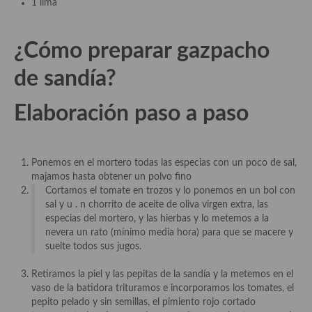
1 lima
demás
Entrantes y primeros platos
¿Cómo preparar gazpacho
Ensaladas
de sandía?
Entrantes
Elaboración paso a paso
Gazpachos, salmorejos, sopas y cremas frías
Quínoa
Ponemos en el mortero todas las especias con un poco de sal,
Pasta
majamos hasta obtener un polvo fino
Cortamos el tomate en trozos y lo ponemos en un bol con
Arroces Y fideuás
sal y u . n chorrito de aceite de oliva virgen extra, las
especias del mortero, y las hierbas y lo metemos a la
Legumbres y cereales
nevera un rato (mínimo media hora) para que se macere y
suelte todos sus jugos.
Cuscús
Retiramos la piel y las pepitas de la sandía y la metemos en el
Huevos
vaso de la batidora trituramos e incorporamos los tomates, el
pepito pelado y sin semillas, el pimiento rojo cortado
Masas elaboradas con harina, pizzas, quiches y demás