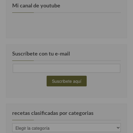
Cocina Luxemburgo
Mi canal de youtube
Cocina Polaca
Cocina portuguesa
Cocina Rusa
Cocina Sueca
Suscríbete con tu e-mail
Cocina Suiza
Cocina Turca
recetas clasificadas por categorias
recetas
clasificadas