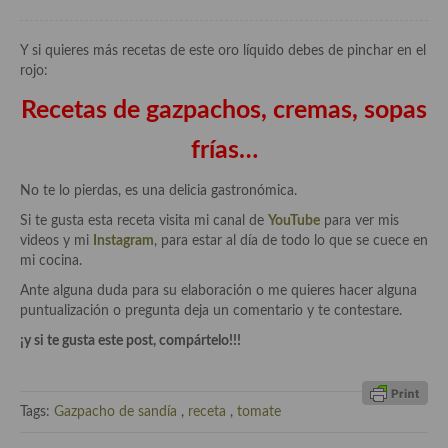
Cocina de Guatemala
Y si quieres más recetas de este oro líquido debes de pinchar en el
Cocina de Nicaragua
rojo:
Cocina Ecuatoriana
Recetas de gazpachos, cremas, sopas
Cocina Jamaicana
frías…
Cocina Mexicana
No te lo pierdas, es una delicia gastronómica.
Si te gusta esta receta visita mi canal de
YouTube
para ver mis
Cocina peruana
videos y mi
Instagram
, para estar al día de todo lo que se cuece en
mi cocina.
Cocina de Oriente Medio
Ante alguna duda para su elaboración o me quieres hacer alguna
Cocina israelí
puntualización o pregunta deja un comentario y te contestare.
¡y si te gusta este post, compártelo!!!
Cocina libanesa
Cocina Armenia
Tags:
Gazpacho de sandía
,
receta
,
tomate
Cocina Siria