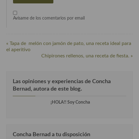
Cocina Murciana
Avísame de los comentarios por email
Cocina Navarra
Cocina Riojana
« Tapa de melón con jamón de pato, una receta ideal para
Cocina Valenciana
el aperitivo
Chipirones rellenos, una receta de fiesta. »
Cocina Vasca
Cocina Europea
Las opiniones y experiencias de Concha
Cocina Alemana
Bernad, autora de este blog.
Cocina Austriaca
¡HOLA!! Soy Concha
Cocina Belga
Cocina Britanica
Cocina Bulgara
Concha Bernad a tu disposición