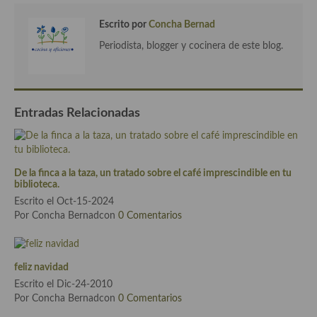
Cocina Azerí (Azerbaiyán)
Escrito por
Concha Bernad
Cocina de Egipto
Periodista, blogger y cocinera de este blog.
Cocina de Tunez
Cocina Oriental
Entradas Relacionadas
Cocina Tailandesa
Cocina Japonesa
De la finca a la taza, un tratado sobre el café imprescindible en tu
Cocina Vietnamita
biblioteca.
Escrito el Oct-15-2024
Cocina camboyana
Por Concha Bernadcon
0 Comentarios
Cocina Coreana
Cocina HIndú
feliz navidad
Escrito el Dic-24-2010
Cocina China
Por Concha Bernadcon
0 Comentarios