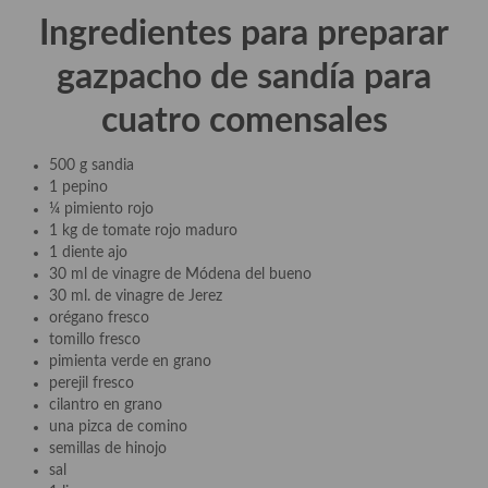
Aderezos, salsas, vinagretas, especias, hierbas aromáticas o
Ingredientes para preparar
aditivos
gazpacho de sandía para
Especias, mezclas de especias
cuatro comensales
Hierbas aromáticas
500 g sandia
Aceites
1 pepino
¼ pimiento rojo
Mojos y pastas
1 kg de tomate rojo maduro
1 diente ajo
Sales y polvos
30 ml de vinagre de Módena del bueno
30 ml. de vinagre de Jerez
Salsas y mojos
orégano fresco
tomillo fresco
Adobos
pimienta verde en grano
perejil fresco
Aperitivos
cilantro en grano
una pizca de comino
Bebidas
semillas de hinojo
sal
Bocadillos, hamburguesas, sándwich, emparedados, tostas y