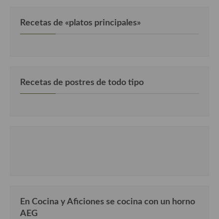
Cocina Danesa
Recetas de «platos principales»
Cocina de la Republica Checa
Cocina de Polonia
Cocina de Ucrania
Recetas de postres de todo tipo
Cocina Eslovena
Cocina Francesa
Cocina Griega
Cocina Holandesa
Cocina Hungara
Cocina Irlanda
En Cocina y Aficiones se cocina con un horno
Cocina Italiana
AEG