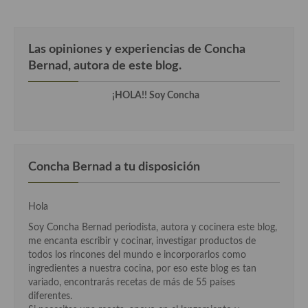
Cocina Azerí (Azerbaiyán)
Cocina de Egipto
Las opiniones y experiencias de Concha
Bernad, autora de este blog.
Cocina de Tunez
Cocina Oriental
¡HOLA!! Soy Concha
Cocina Tailandesa
Cocina Japonesa
Concha Bernad a tu disposición
Cocina Vietnamita
Cocina camboyana
Hola
Soy Concha Bernad periodista, autora y cocinera este blog,
Cocina Coreana
me encanta escribir y cocinar, investigar productos de
todos los rincones del mundo e incorporarlos como
Cocina HIndú
ingredientes a nuestra cocina, por eso este blog es tan
variado, encontrarás recetas de más de 55 países
Cocina China
diferentes.