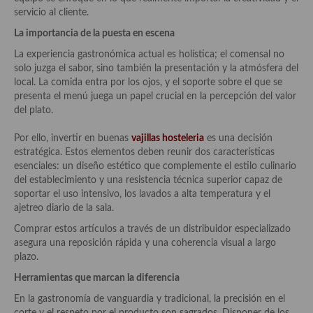
Aderezos, salsas, vinagretas, especias, hierbas aromáticas o
servicio al cliente.
aditivos
La importancia de la puesta en escena
Especias, mezclas de especias
La experiencia gastronómica actual es holística; el comensal no
solo juzga el sabor, sino también la presentación y la atmósfera del
Hierbas aromáticas
local. La comida entra por los ojos, y el soporte sobre el que se
presenta el menú juega un papel crucial en la percepción del valor
Aceites
del plato.
Mojos y pastas
Por ello, invertir en buenas
vajillas hosteleria
es una decisión
estratégica. Estos elementos deben reunir dos características
Sales y polvos
esenciales: un diseño estético que complemente el estilo culinario
del establecimiento y una resistencia técnica superior capaz de
Salsas y mojos
soportar el uso intensivo, los lavados a alta temperatura y el
ajetreo diario de la sala.
Adobos
Comprar estos artículos a través de un distribuidor especializado
asegura una reposición rápida y una coherencia visual a largo
Aperitivos
plazo.
Bebidas
Herramientas que marcan la diferencia
En la gastronomía de vanguardia y tradicional, la precisión en el
Bocadillos, hamburguesas, sándwich, emparedados, tostas y