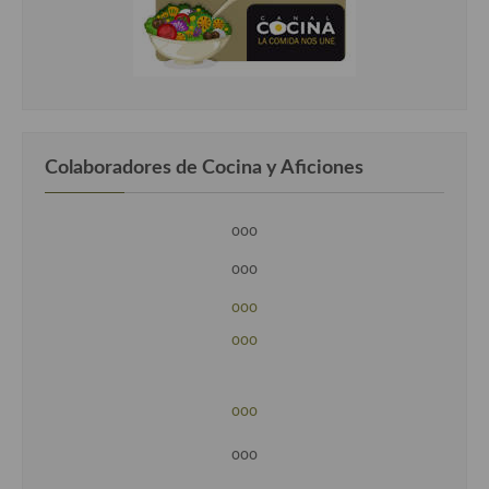
Colaboradores de Cocina y Aficiones
ooo
ooo
ooo
ooo
ooo
ooo