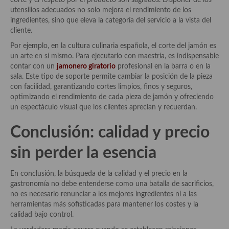
corte y el respeto por el producto son sagrados. Disponer de los
demás
utensilios adecuados no solo mejora el rendimiento de los
ingredientes, sino que eleva la categoría del servicio a la vista del
Entrantes y primeros platos
cliente.
Ensaladas
Por ejemplo, en la cultura culinaria española, el corte del jamón es
un arte en sí mismo. Para ejecutarlo con maestría, es indispensable
Entrantes
contar con un
jamonero giratorio
profesional en la barra o en la
sala. Este tipo de soporte permite cambiar la posición de la pieza
Gazpachos, salmorejos, sopas y cremas frías
con facilidad, garantizando cortes limpios, finos y seguros,
optimizando el rendimiento de cada pieza de jamón y ofreciendo
Quínoa
un espectáculo visual que los clientes aprecian y recuerdan.
Pasta
Conclusión: calidad y precio
Arroces Y fideuás
sin perder la esencia
Legumbres y cereales
En conclusión, la búsqueda de la calidad y el precio en la
gastronomía no debe entenderse como una batalla de sacrificios,
Cuscús
no es necesario renunciar a los mejores ingredientes ni a las
herramientas más sofisticadas para mantener los costes y la
Huevos
calidad bajo control.
Masas elaboradas con harina, pizzas, quiches y demás