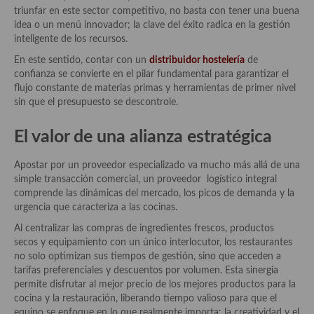
Historia de la gastronomía, platos celebres, cocineros, críticos,
triunfar en este sector competitivo, no basta con tener una buena
historias culinarias y otras cosas
idea o un menú innovador; la clave del éxito radica en la gestión
inteligente de los recursos.
Origen y evolución de la comida
En este sentido, contar con un
distribuidor hostelería
de
Protocolo y buenas maneras.
confianza se convierte en el pilar fundamental para garantizar el
flujo constante de materias primas y herramientas de primer nivel
Ocio – restaurantes, bares, tabernas
sin que el presupuesto se descontrole.
Viajes eno-gastro-turísticos
El valor de una alianza estratégica
En El Candelero
Apostar por un proveedor especializado va mucho más allá de una
simple transacción comercial, un proveedor logístico integral
Las opiniones de la «Cocinera»
comprende las dinámicas del mercado, los picos de demanda y la
urgencia que caracteriza a las cocinas.
Prensa
Al centralizar las compras de ingredientes frescos, productos
Recetas
secos y equipamiento con un único interlocutor, los restaurantes
no solo optimizan sus tiempos de gestión, sino que acceden a
Acompañamientos
tarifas preferenciales y descuentos por volumen. Esta sinergia
permite disfrutar al mejor precio de los mejores productos para la
Airfryer recetas
cocina y la restauración, liberando tiempo valioso para que el
equipo se enfoque en lo que realmente importa: la creatividad y el