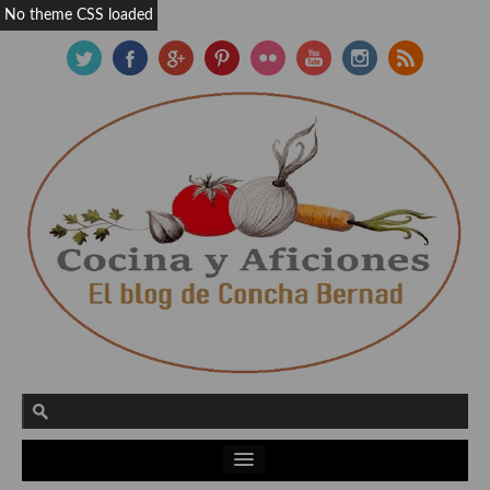
No theme CSS loaded