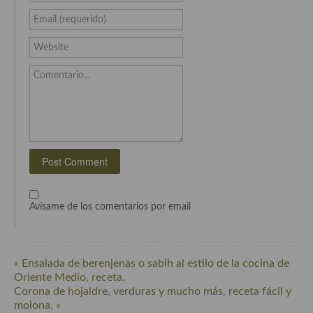
Cocina de Guatemala
Email (requerido)
Cocina de Nicaragua
Website
Cocina Ecuatoriana
Comentario...
Cocina Jamaicana
Cocina Mexicana
Cocina peruana
Cocina de Oriente Medio
Avísame de los comentarios por email
Cocina israelí
Cocina libanesa
« Ensalada de berenjenas o sabih al estilo de la cocina de
Cocina Armenia
Oriente Medio, receta.
Corona de hojaldre, verduras y mucho más, receta fácil y
Cocina Siria
molona. »