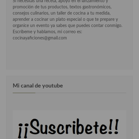
Si necesitas una receta, apoyo en el lanzamiento y
Cocina del Pacifico
promoción de tus productos, textos gastronómicos,
consejos culinarios, un taller de cocina a tu medida,
Cocina filipina
aprender a cocinar un plato especial o que te prepare y
organice un evento ya sabes que puedes contar conmigo.
Cocina de Hawái
Escríbeme y hablamos, mi correo es:
cocinayaficiones@gmail.com
Cocina de Madagascar
Cocina Africana
Cocina Sudafrinaca
Cocina del Congo
Mi canal de youtube
Cocina Sefardí
Cocina Yoshoku
Cocina callejera
Cocina fusión
Cocinas de España