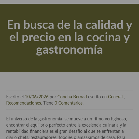
Actualidad y recomendaciones
Libros de cocina, repostería, gastronomía y más
En busca de la calidad y
Apuntes, estudios sobre temas interesantes e importantes
el precio en la cocina y
Aceite de Oliva Virgen Extra (AOVE)
gastronomía
Recetas maridadas con los mejores AOVES
Flores en la cocina recetas
Técnicas de emplatado
El mundo del vino y las bebidas
Escrito el
10/06/2026
por
Concha Bernad
escrito en
General
,
Tiendas especiales
Recomendaciones
. Tiene
0 Comentarios
.
En la mesa: menaje, vajilla, técnicas de emplatado, decoración
El universo de la gastronomía se mueve a un ritmo vertiginoso,
encontrar el equilibrio perfecto entre la excelencia culinaria y la
Especias, hierbas, condimentos, espesantes y aditivos
rentabilidad financiera es el gran desafío al que se enfrentan a
diario chefs, restauradores, foodies o amas/amos de casa. Para