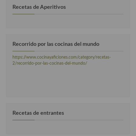
Recetas de Aperitivos
Cocina Murciana
Cocina Navarra
Cocina Riojana
Recorrido por las cocinas del mundo
Cocina Valenciana
https://www.cocinayaficiones.com/category/recetas-
Cocina Vasca
2/recorrido-por-las-cocinas-del-mundo/
Cocina Europea
Cocina Alemana
Cocina Austriaca
Cocina Belga
Recetas de entrantes
Cocina Britanica
Cocina Bulgara