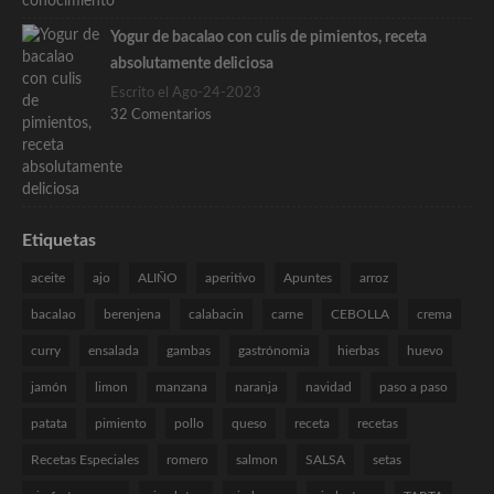
Yogur de bacalao con culis de pimientos, receta
absolutamente deliciosa
Escrito el Ago-24-2023
32 Comentarios
Etiquetas
aceite
ajo
ALIÑO
aperitivo
Apuntes
arroz
bacalao
berenjena
calabacin
carne
CEBOLLA
crema
curry
ensalada
gambas
gastrónomia
hierbas
huevo
jamón
limon
manzana
naranja
navidad
paso a paso
patata
pimiento
pollo
queso
receta
recetas
Recetas Especiales
romero
salmon
SALSA
setas