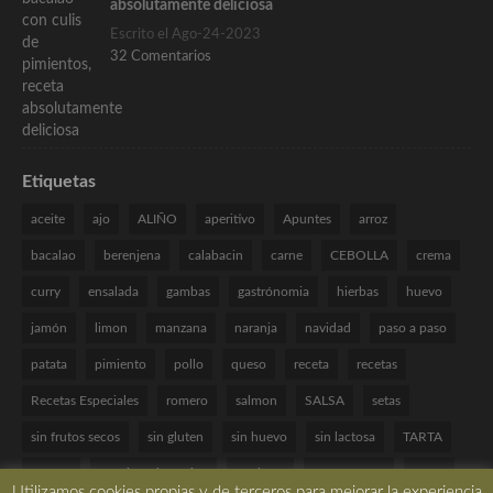
absolutamente deliciosa
Escrito el Ago-24-2023
32 Comentarios
Etiquetas
aceite
ajo
ALIÑO
aperitivo
Apuntes
arroz
bacalao
berenjena
calabacin
carne
CEBOLLA
crema
curry
ensalada
gambas
gastrónomia
hierbas
huevo
jamón
limon
manzana
naranja
navidad
paso a paso
patata
pimiento
pollo
queso
receta
recetas
Recetas Especiales
romero
salmon
SALSA
setas
sin frutos secos
sin gluten
sin huevo
sin lactosa
TARTA
tomate
Técnicas de cocina
verduras
VINAGRETA
yogur
Utilizamos cookies propias y de terceros para mejorar la experiencia