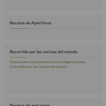
por
Recetas de fiesta, Navidad y días señalados
categorias
Resumen tematicos de recetas
Recetas de Aperitivos
Cocinas del mundo
Cocina Americana
Cocina Argentina
Recorrido por las cocinas del mundo
Cocina Brasileña
https://www.cocinayaficiones.com/category/recetas-
Cocina colombiana
2/recorrido-por-las-cocinas-del-mundo/
Cocina Cajún y Creole
Cocina Venezolana
Cocina Cubana
Cocina de Estados Unidos
Recetas de entrantes