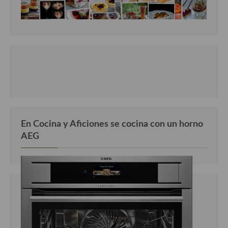
Cocina Azerí (Azerbaiyán)
Cocina de Egipto
Cocina de Tunez
Cocina Oriental
Cocina Tailandesa
Cocina Japonesa
En Cocina y Aficiones se cocina con un horno
Cocina Vietnamita
AEG
Cocina camboyana
Cocina Coreana
Cocina HIndú
Cocina China