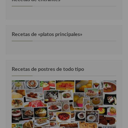
Cocina de Guatemala
Cocina de Nicaragua
Cocina Ecuatoriana
Recetas de «platos principales»
Cocina Jamaicana
Cocina Mexicana
Cocina peruana
Recetas de postres de todo tipo
Cocina de Oriente Medio
Cocina israelí
Cocina libanesa
Cocina Armenia
Cocina Siria