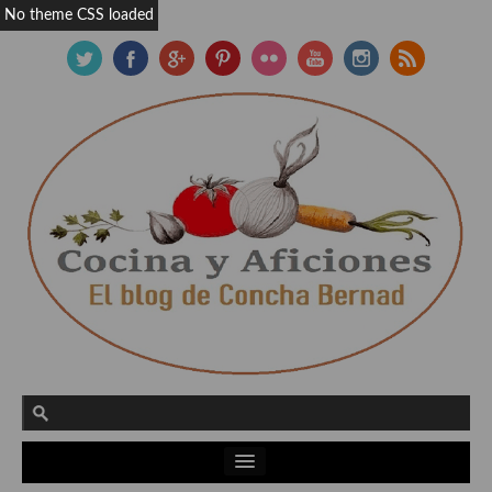
No theme CSS loaded