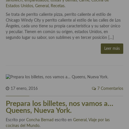
sándwich, emparedados, tostas y demás
,
Carne
,
Cocina de
Historia de la gastronomía, platos celebres, cocineros, críticos,
Estados Unidos
,
General
,
Recetas
.
historias culinarias y otras cosas
Se trata de perrito caliente pizza, perrito caliente al estilo de
Origen y evolución de la comida
Chicago Windy City y perrito caliente al estilo de las calles de Los
Ángeles, cada uno tiene su propia característica y su sabor único
Protocolo y buenas maneras.
y peculiar. Tienen en común su origen, estados Unidos, en
segundo lugar su sabor, son sublimes y en tercer posición […]
Ocio – restaurantes, bares, tabernas
Leer más
Viajes eno-gastro-turísticos
En El Candelero
Las opiniones de la «Cocinera»
Prensa
17 enero, 2016
7 Comentarios
Recetas
Prepara los billetes, nos vamos a…
Queens, Nueva York.
Acompañamientos
Escrito por
Concha Bernad
escrito en
General
,
Viaje por las
Airfryer recetas
cocinas del Mundo
.