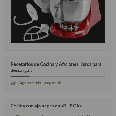
Cocina Andaluza
Cocina Aragonesa
Cocina Asturiana
Cocina Balear
Cocina Canaria
Cocina Castellana
Recetarios de Cocina y Aficiones, listos para
descargar.
Cocina Castilla – La Mancha
Cocina Catalana
Cocina Extremeña
Cocina Gallega
Cocina con ajo negro en «BUBOK»
Cocina Madrileña