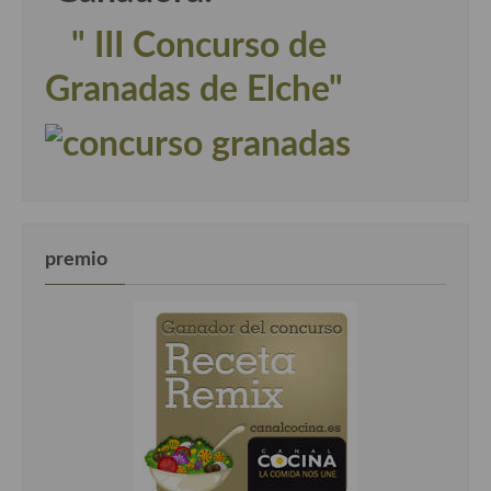
Cocina Danesa
" III Concurso de
Cocina de la Republica Checa
Granadas de Elche"
Cocina de Polonia
Cocina de Ucrania
Cocina Eslovena
Cocina Francesa
premio
Cocina Griega
Cocina Holandesa
Cocina Hungara
Cocina Irlanda
Cocina Italiana