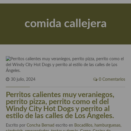
Actualidad y recomendaciones
Libros de cocina, repostería, gastronomía y más
comida callejera
Apuntes, estudios sobre temas interesantes e importantes
Aceite de Oliva Virgen Extra (AOVE)
Recetas maridadas con los mejores AOVES
Flores en la cocina recetas
Técnicas de emplatado
30 julio, 2024
0 Comentarios
El mundo del vino y las bebidas
Perritos calientes muy veraniegos,
Tiendas especiales
perrito pizza, perrito como el del
Windy City Hot Dogs y perrito al
En la mesa: menaje, vajilla, técnicas de emplatado, decoración
estilo de las calles de Los Ángeles.
Especias, hierbas, condimentos, espesantes y aditivos
Escrito por
Concha Bernad
escrito en
Bocadillos, hamburguesas,