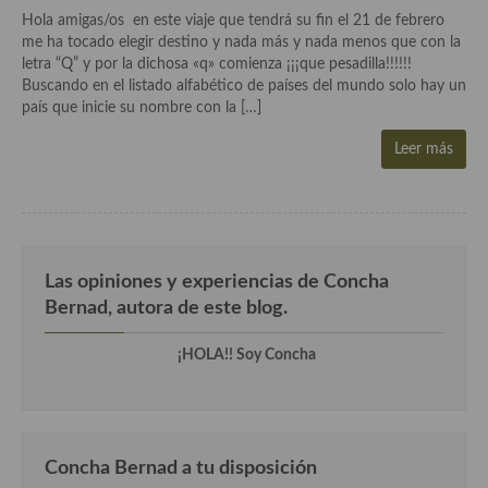
Aderezos, salsas, vinagretas, especias, hierbas aromáticas o
Hola amigas/os en este viaje que tendrá su fin el 21 de febrero
aditivos
me ha tocado elegir destino y nada más y nada menos que con la
letra “Q” y por la dichosa «q» comienza ¡¡¡que pesadilla!!!!!!
Especias, mezclas de especias
Buscando en el listado alfabético de países del mundo solo hay un
país que inicie su nombre con la […]
Hierbas aromáticas
Leer más
Aceites
Mojos y pastas
Sales y polvos
Las opiniones y experiencias de Concha
Salsas y mojos
Bernad, autora de este blog.
Adobos
¡HOLA!! Soy Concha
Aperitivos
Bebidas
Concha Bernad a tu disposición
Bocadillos, hamburguesas, sándwich, emparedados, tostas y