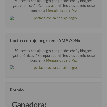
50 recetas con ajo negro por grandes chef y bloggers
gastronómicos" "
Compra
aqui
el libro , los beneficios se
Cocina Murciana
donarán a
Mensajeros de la Paz
Cocina Navarra
Cocina Riojana
Cocina Valenciana
Cocina con ajo negro en «AMAZON»
Cocina Vasca
50 recetas con ajo negro por grandes chef y bloggers
Cocina Europea
gastronómicos" " Compra
aquí
el libro , los beneficios se
donarán a
Mensajeros de la Paz
Cocina Alemana
Cocina Austriaca
Cocina Belga
Premio
Cocina Britanica
Cocina Bulgara
Ganadora: