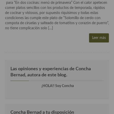
Historia de la gastronomía, platos celebres, cocineros, críticos,
para “En dos cocinas: menú de primavera” Con el calor apetecen
historias culinarias y otras cosas
comer platos sencillos con los productos de temporada, rápidos
de cocinar y vistosos, por supuesto riquísimos y todas estas
Origen y evolución de la comida
condiciones las cumple este plato de “Solomillo de cerdo con
compota de ciruelas y salteado de tomatitos y corazón de puerro”,
Protocolo y buenas maneras.
no tiene complicación solo […]
Ocio – restaurantes, bares, tabernas
Leer más
Viajes eno-gastro-turísticos
En El Candelero
Las opiniones de la «Cocinera»
Las opiniones y experiencias de Concha
Bernad, autora de este blog.
Prensa
¡HOLA!! Soy Concha
Recetas
Acompañamientos
Airfryer recetas
Concha Bernad a tu disposición