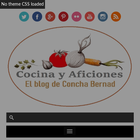
No theme CSS loaded