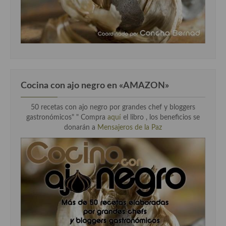
Cocina Murciana
Cocina Navarra
Cocina Riojana
Cocina Valenciana
Cocina con ajo negro en «AMAZON»
Cocina Vasca
50 recetas con ajo negro por grandes chef y bloggers
Cocina Europea
gastronómicos" " Compra
aquí
el libro , los beneficios se
donarán a
Mensajeros de la Paz
Cocina Alemana
Cocina Austriaca
Cocina Belga
Cocina Britanica
Cocina Bulgara