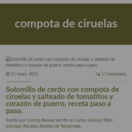
Actualidad y recomendaciones
Libros de cocina, repostería, gastronomía y más
compota de ciruelas
Apuntes, estudios sobre temas interesantes e importantes
Aceite de Oliva Virgen Extra (AOVE)
Recetas maridadas con los mejores AOVES
Flores en la cocina recetas
Técnicas de emplatado
21 mayo, 2015
1 Comentario
El mundo del vino y las bebidas
Solomillo de cerdo con compota de
ciruelas y salteado de tomatitos y
Tiendas especiales
corazón de puerro, receta paso a
paso.
En la mesa: menaje, vajilla, técnicas de emplatado, decoración
Escrito por
Concha Bernad
escrito en
Carne
,
General
,
Plato
Especias, hierbas, condimentos, espesantes y aditivos
principal
,
Recetas
,
Recetas de Temporada
.