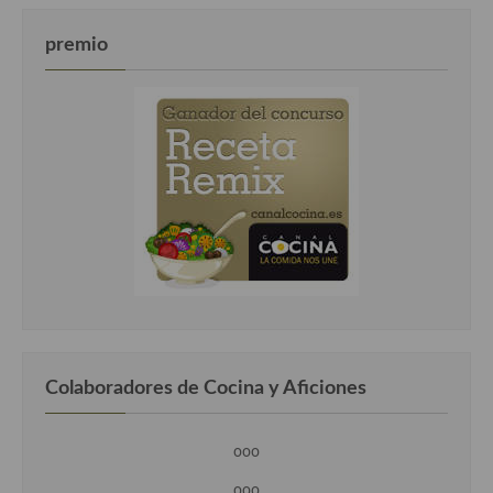
Cocina Luxemburgo
premio
Cocina Polaca
Cocina portuguesa
Cocina Rusa
Cocina Sueca
Cocina Suiza
Cocina Turca
Colaboradores de Cocina y Aficiones
ooo
ooo