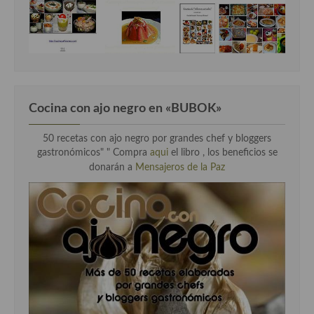
Cocina Andaluza
Cocina Aragonesa
Cocina Asturiana
Cocina con ajo negro en «BUBOK»
Cocina Balear
50 recetas con ajo negro por grandes chef y bloggers
Cocina Canaria
gastronómicos" "
Compra
aqui
el libro , los beneficios se
donarán a
Mensajeros de la Paz
Cocina Castellana
Cocina Castilla – La Mancha
Cocina Catalana
Cocina Extremeña
Cocina Gallega
Cocina Madrileña