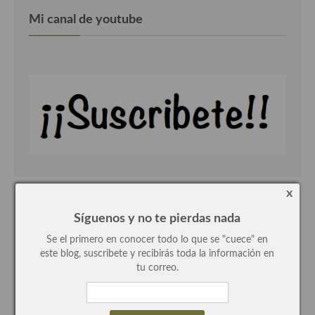
demás
Mi canal de youtube
Entrantes y primeros platos
Ensaladas
Entrantes
Gazpachos, salmorejos, sopas y cremas frías
Quínoa
Pasta
x
Arroces Y fideuás
Suscríbete con tu e-mail
Síguenos y no te pierdas nada
Legumbres y cereales
Se el primero en conocer todo lo que se "cuece" en
este blog, suscribete y recibirás toda la información en
Cuscús
tu correo.
Huevos
Masas elaboradas con harina, pizzas, quiches y demás