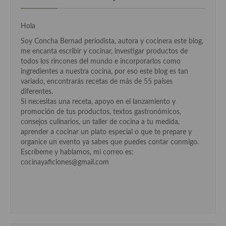
Aderezos, salsas, vinagretas, especias, hierbas aromáticas o
aditivos
Hola
Especias, mezclas de especias
Soy Concha Bernad periodista, autora y cocinera este blog,
me encanta escribir y cocinar, investigar productos de
Hierbas aromáticas
todos los rincones del mundo e incorporarlos como
ingredientes a nuestra cocina, por eso este blog es tan
Aceites
variado, encontrarás recetas de más de 55 países
diferentes.
Mojos y pastas
Si necesitas una receta, apoyo en el lanzamiento y
promoción de tus productos, textos gastronómicos,
Sales y polvos
consejos culinarios, un taller de cocina a tu medida,
aprender a cocinar un plato especial o que te prepare y
Salsas y mojos
organice un evento ya sabes que puedes contar conmigo.
Escríbeme y hablamos, mi correo es:
Adobos
cocinayaficiones@gmail.com
Aperitivos
Bebidas
Bocadillos, hamburguesas, sándwich, emparedados, tostas y