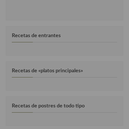
Recetas de fiesta, Navidad y días señalados
Resumen tematicos de recetas
Cocinas del mundo
Recetas de entrantes
Cocina Americana
Cocina Argentina
Cocina Brasileña
Recetas de «platos principales»
Cocina colombiana
Cocina Cajún y Creole
Cocina Venezolana
Recetas de postres de todo tipo
Cocina Cubana
Cocina de Estados Unidos