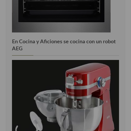
Cocina Azerí (Azerbaiyán)
Cocina de Egipto
Cocina de Tunez
Cocina Oriental
En Cocina y Aficiones se cocina con un robot
AEG
Cocina Tailandesa
Cocina Japonesa
Cocina Vietnamita
Cocina camboyana
Cocina Coreana
Cocina HIndú
Cocina China