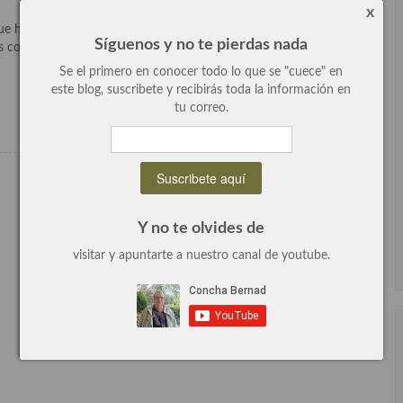
x
que he preparado con una súper receta por lo que el resultado ha
Síguenos y no te pierdas nada
is comensales. El cebiche es un plato que me encanta desde mi
Se el primero en conocer todo lo que se "cuece" en
este blog, suscribete y recibirás toda la información en
Leer más
tu correo.
Y no te olvides de
visitar y apuntarte a nuestro canal de youtube.