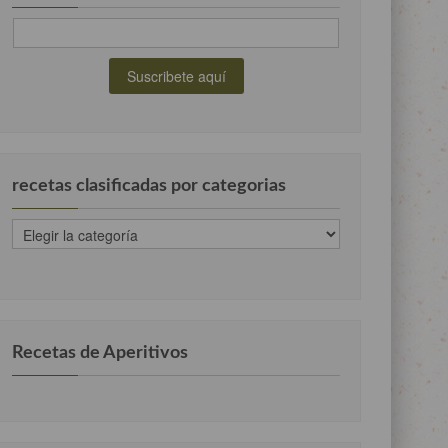
recetas clasificadas por categorias
recetas
clasificadas
por
categorias
Recetas de Aperitivos